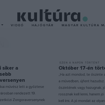
T
VIDEÓ
HAJÓGYÁR
MAGYAR KULTÚRA M
N
EZEN A NAPON TÖRTÉNT
 siker a
Október 17-én tört
sebb
„Ha azt mondod, te őszinte a
versenyen
a művedben, újfent hazudsz
ikai művész lett a győztese
őszintének vagy hazugnak, j
városban rendezett 19.
rossznak kell lenni, hanem j
zetközi Zongoraversenynek
kell írni. A jó mondat az olya