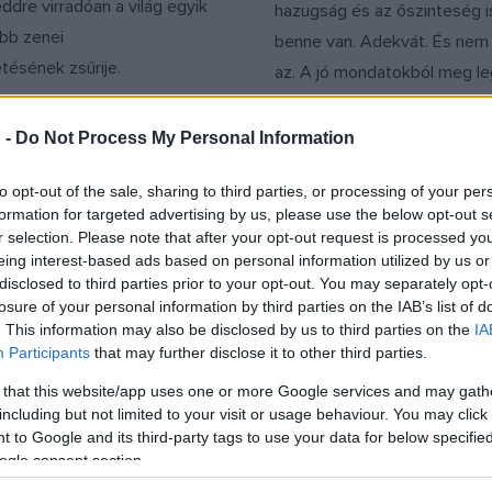
ddre virradóan a világ egyik
hazugság és az őszinteség i
bb zenei
benne van. Adekvát. És nem 
ésének zsűrije.
az. A jó mondatokból meg le
Ha lehetséges” – fogalmazt
hatvanharmadik születésnapj
 -
Do Not Process My Personal Information
József Attila-díjas költő, író, 
to opt-out of the sale, sharing to third parties, or processing of your per
szerkesztő, Darvasi László.
formation for targeted advertising by us, please use the below opt-out s
r selection. Please note that after your opt-out request is processed y
eing interest-based ads based on personal information utilized by us or
MŰVÉSZET
disclosed to third parties prior to your opt-out. You may separately opt-
t Chopin elveszett
Elhunyt Chopin mű
losure of your personal information by third parties on the IAB’s list of
e
egyik legkiválóbb
. This information may also be disclosed by us to third parties on the
IA
Participants
that may further disclose it to other third parties.
tolmácsolója
neszerző eddig ismeretlen,
Hetvenkét éves korában elh
z évvel ezelőtt írt művének
 that this website/app uses one or more Google services and may gath
including but not limited to your visit or usage behaviour. You may click 
Olejniczak kiváló lengyel z
New York-i Morgan Könyvtár
 to Google and its third-party tags to use your data for below specifi
Fryderyk Chopin műveinek vi
páncéltermében bukkantak
ogle consent section.
ismert tolmácsolója – közölt
g a Guardian.