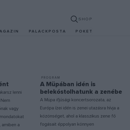
SHOP
AGAZIN
PALACKPOSTA
POKET
PROGRAM
ént
A Müpában idén is
belekóstolhatunk a zenébe
karsz lenni
A Müpa ifjúsági koncertsorozata, az
. Nem
Európa ízei idén is zenei utazásra hívja a
ónak vagy
közönséget, ahol a klasszikus zene fő
ó mondatokat
fogásait éppolyan könnyen
n, amiben a