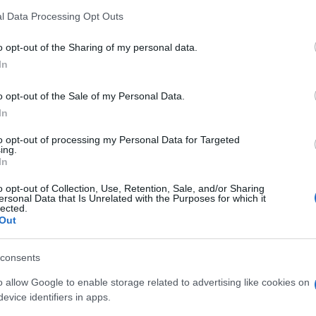
lengyel közszolgálati rádió
l Data Processing Opt Outs
hírügynöksége (IAR).
o opt-out of the Sharing of my personal data.
In
ROK
ZENE
o opt-out of the Sale of my Personal Data.
 JÁTSSZUNK
Közös lemezt készí
In
 – Zenei
Vásáry Tamás és F
ok: Liszt és
Gábor
to opt-out of processing my Personal Data for Targeted
ing.
Európa csillagai
Chopin két zongoraversenyé
In
ív koncert Érdi
Farkas Gábor zongoraművés
o opt-out of Collection, Use, Retention, Sale, and/or Sharing
l
közreműködésével, Vásáry 
ersonal Data that Is Unrelated with the Purposes for which it
lected.
vezényletével a Magyar Rádi
Out
Szimfonikus Zenekara, a köz
Hungaroton gondozásában lá
consents
napvilágot.
o allow Google to enable storage related to advertising like cookies on
evice identifiers in apps.