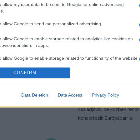
o allow my user data to be sent to Google for online advertising
ZENE
s.
s minikoncertek
A hangok mögötti
sten
igazságot kutatni
to allow Google to send me personalized advertising.
Nyár elején megjelenő Chop
mutatja be június 5-én Farka
o allow Google to enable storage related to analytics like cookies on
evice identifiers in apps.
Pesti Vigadóban. A zongora
véli: egy album mindig az adot
o allow Google to enable storage related to functionality of the website
lenyomata, néhány héttel ké
CONFIRM
egészen másként játszaná, 
o allow Google to enable storage related to personalization.
ritkán elégedett. Két éve To
tanít, kiváló osztálya van a
o allow Google to enable storage related to security, including
Data Deletion
Data Access
Privacy Policy
cation functionality and fraud prevention, and other user protection.
úgyhogy továbbra is Japánb
családjával, de közben rend
koncertezik Európában is.