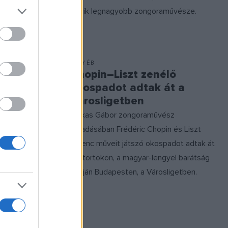
egyik legnagyobb zongoraművésze.
EGYÉB
tett
Chopin–Liszt zenélő
arkas
okospadot adtak át a
Városligetben
t rögzítette
Farkas Gábor zongoraművész
z
előadásában Frédéric Chopin és Liszt
Tamás
Ferenc műveit játszó okospadot adtak át
ó
csütörtökön, a magyar-lengyel barátság
ös lemez a
napján Budapesten, a Városligetben.
tott