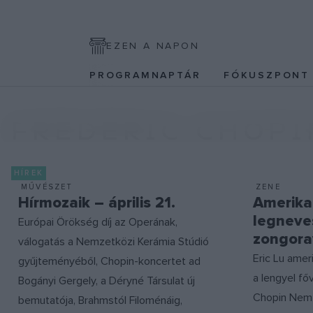
EZEN A NAPON
PROGRAMNAPTÁR
FÓKUSZPON
FRÉDÉRIC CHOPI
HÍREK
MŰVÉSZET
ZENE
Hírmozaik – április 21.
Amerikai
legneve
Európai Örökség díj az Operának,
zongora
válogatás a Nemzetközi Kerámia Stúdió
Eric Lu amer
gyűjteményéből, Chopin-koncertet ad
a lengyel fő
Bogányi Gergely, a Déryné Társulat új
Chopin Nem
bemutatója, Brahmstól Filoménáig,