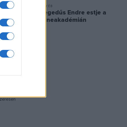
EGYÉB
Hegedűs Endre estje a
Zeneakadémián
in lemezét
s Gábor a
művész úgy
t pillanat
sőbb, már
éppen ezért
kióban él és
z egyetemen,
an marad
szeresen