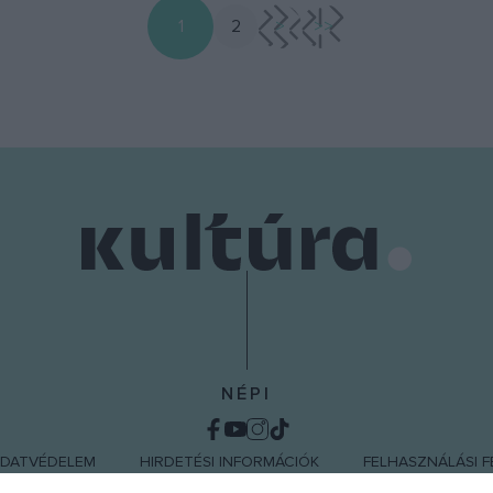
1
2
>
>>
NÉPI
DATVÉDELEM
HIRDETÉSI INFORMÁCIÓK
FELHASZNÁLÁSI F