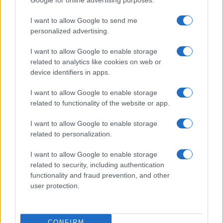
szimbolizálta.
I want to allow Google to send me
personalized advertising.
EZEN A NAPON TÖRTÉNT
Március 10-én történt
I want to allow Google to enable storage
Ma ünnepli 67. születésnapját Sharon Stone. Az Emmy- és
related to analytics like cookies on web or
device identifiers in apps.
Golden Globe-díjas amerikai színésznő modellként kezdte,
majd 1980-ban Woody Allen Csillagporos emlékek című
I want to allow Google to enable storage
related to functionality of the website or app.
vígjátékában kapta első komolyabb szerepét. Ezután
számos filmben játszott, de az igazi áttörést az 1992-es
I want to allow Google to enable storage
Elemi ösztön című thriller főszerepe hozta meg számára.
related to personalization.
Legismertebb filmjei ezekből az időkből a Casino, a Sliver, A
I want to allow Google to enable storage
specialista, valamint a Gyorsabb a halálnál.
related to security, including authentication
functionality and fraud prevention, and other
user protection.
EZEN A NAPON TÖRTÉNT
Január 11-én történt
Bohumil Hrabal cseh író, Václav Havel, Csehország
CONFIRM