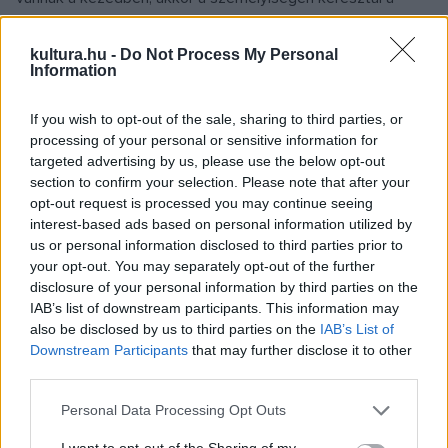
tárgyaknak kell életképesnek lenniük” – fogalmazta a ma
hetvenhetedik születésnapját ünneplő bűvész,
kultura.hu -
Do Not Process My Personal
Information
előadóművész, Ungár Anikó. Édesapja már gyerekkorában
felfedezte tehetségét, tizenhat éves volt, amikor az 1965-
If you wish to opt-out of the sale, sharing to third parties, or
ös Ki mit tud?-on megismerhette az ország, később pedig a
processing of your personal or sensitive information for
targeted advertising by us, please use the below opt-out
világ, hiszen Párizsban, Londonban, New Yorkban, Las
section to confirm your selection. Please note that after your
Vegasban, Monte-Carlóban és még számos helyen fellépett
opt-out request is processed you may continue seeing
pályafutása során.
interest-based ads based on personal information utilized by
us or personal information disclosed to third parties prior to
your opt-out. You may separately opt-out of the further
JAZZTÖRTÉNET
disclosure of your personal information by third parties on the
POPKULT
IAB’s list of downstream participants. This information may
Fél évszázados a free jazz doyen
also be disclosed by us to third parties on the
IAB’s List of
Szabados György első albuma
Downstream Participants
that may further disclose it to other
A magyar jazztörténet egyik legendája és jazzkörökben a
third parties.
legtöbb vitát kiváltó alakja, a Kossuth-díjas zeneszerző,
Please note that this website/app uses one or more Google
Personal Data Processing Opt Outs
zongorista Szabados György első nagylemeze ötven éve
services and may gather and store information including but
not limited to your visit or usage behaviour. You may click to
I want to opt-out of the Sharing of my