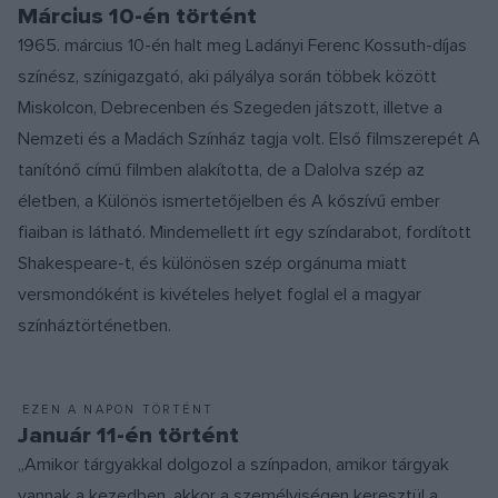
Március 10-én történt
1965. március 10-én halt meg Ladányi Ferenc Kossuth-díjas
színész, színigazgató, aki pályálya során többek között
Miskolcon, Debrecenben és Szegeden játszott, illetve a
Nemzeti és a Madách Színház tagja volt. Első filmszerepét A
tanítónő című filmben alakította, de a Dalolva szép az
életben, a Különös ismertetőjelben és A kőszívű ember
fiaiban is látható. Mindemellett írt egy színdarabot, fordított
Shakespeare-t, és különösen szép orgánuma miatt
versmondóként is kivételes helyet foglal el a magyar
színháztörténetben.
EZEN A NAPON TÖRTÉNT
Január 11-én történt
„Amikor tárgyakkal dolgozol a színpadon, amikor tárgyak
vannak a kezedben, akkor a személyiségen keresztül a