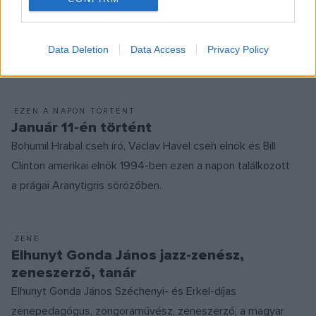
köztársasági elnöke és Bill Clinton, az Amerikai Egyesült
Államok elnöke 1994-ben ezen a napon találkozott Hrabal
Data Deletion
Data Access
Privacy Policy
törzshelyén, a prágai Aranytigris sörözőben.
EZEN A NAPON TÖRTÉNT
Január 11-én történt
Bohumil Hrabal cseh író, Václav Havel cseh elnök és Bill
Clinton amerikai elnök 1994-ben ezen a napon találkozott
a prágai Aranytigris sörözőben.
ZENE
Elhunyt Gonda János jazz-zenész,
zeneszerző, tanár
Elhunyt Gonda János Széchenyi- és Erkel-díjas
zenepedagógus, zongoraművész, zeneszerző, a magyar