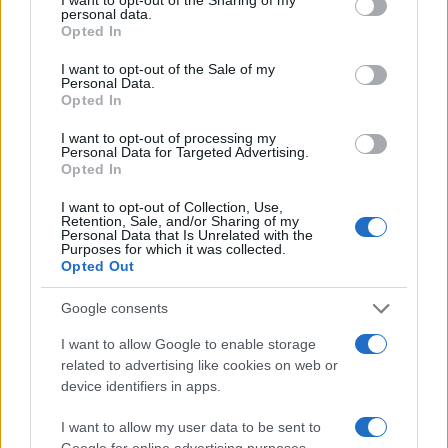
jelent meg.
personal data.
grant or deny consent to Google and its third-party tags to
Opted In
use your data for below specified purposes in below Google
consent section.
HOL VOLTÁL, AMIKOR...
I want to opt-out of the Sale of my
Personal Data.
POPKULT
Opted In
Hol voltál, amikor jazzlegendák adták
egymásnak a mikrofont Budapesten?
I want to opt-out of processing my
Personal Data for Targeted Advertising.
Ötven évvel ezelőtt lépett fel a Charles Mingus Quintet az
Opted In
Erkel Színházban: 1968 és 1978 között nemzetközi
I want to opt-out of Collection, Use,
jazzvilágsztárok sora muzsikálhatott a magyar fővárosban.
Retention, Sale, and/or Sharing of my
Personal Data that Is Unrelated with the
Purposes for which it was collected.
Opted Out
ZENEIPAR
POPKULT
Legendás zenészek keltetőhelye volt a
Google consents
hatvan éve alapított jazz tanszak
I want to allow Google to enable storage
A szovjetek éppúgy tiltották, akár a nácik – mindkét
related to advertising like cookies on web or
device identifiers in apps.
totalitárius rendszer számára az alapvetően improvizatív
jazz (túl az amerikai gyökereken) a szabadságot
I want to allow my user data to be sent to
Google for online advertising purposes.