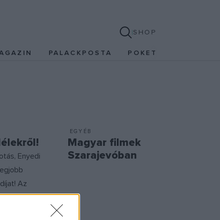
SHOP
AGAZIN
PALACKPOSTA
POKET
EGYÉB
lélekről!
Magyar filmek
Szarajevóban
kotás, Enyedi
legjobb
díjat! Az
e
n