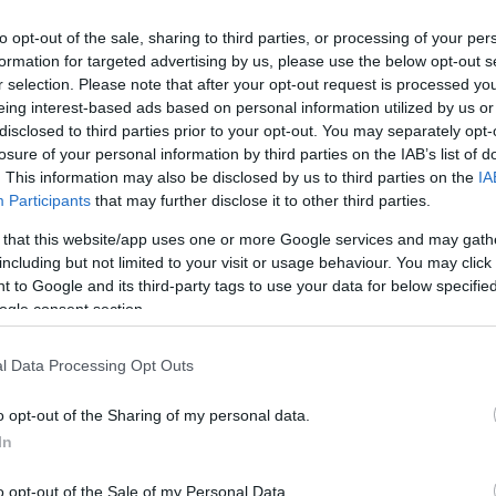
megrendezett gálán adták á
to opt-out of the sale, sharing to third parties, or processing of your per
összesen 23 kategóriában h
formation for targeted advertising by us, please use the below opt-out s
győztest. A 3. Magyar Filmdíj
r selection. Please note that after your opt-out request is processed y
az öt műfaji kategória melle
eing interest-based ads based on personal information utilized by us or
disclosed to third parties prior to your opt-out. You may separately opt-
kategóriában adtak át díjakat
losure of your personal information by third parties on the IAB’s list of
. This information may also be disclosed by us to third parties on the
IA
Participants
that may further disclose it to other third parties.
 that this website/app uses one or more Google services and may gath
EGYÉB
including but not limited to your visit or usage behaviour. You may click 
zó filmje tükröt
Provokatív film a J
 to Google and its third-party tags to use your data for below specifi
künk
holdja
ogle consent section.
0 országban fogják
Provokatív film a Jupiter hold
 Jupiter holdja című filmet,
minden európainak üzen, mer
l Data Processing Opt Outs
ornél Cannes-ban debütáló
menekültválság európai pro
o opt-out of the Sharing of my personal data.
 8-tól látható itthon. A film,
mondta május 19-én Mundruc
In
erét a menekültválság adja,
rendező a magyar versenyfi
megváltásról szól egy különös
díszbemutatója előtt a 70. c
o opt-out of the Sale of my Personal Data.