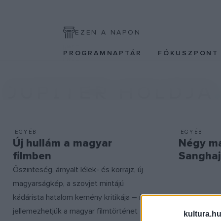
EZEN A NAPON
PROGRAMNAPTÁR
FÓKUSZPON
JUPITER HOLDJA
EGYÉB
EGYÉB
Új hullám a magyar
Négy ma
filmben
Sangha
Őszinteség, árnyalt lélek- és korrajz, új
magyarságkép, a szovjet mintájú
kádárista hatalom kemény kritikája – így
jellemezhetjük a magyar filmtörténet
kultura.hu