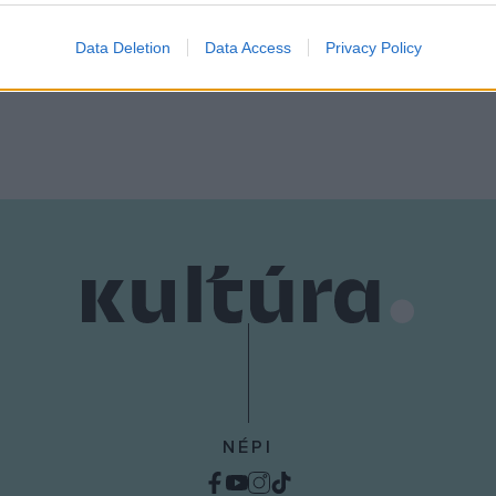
t illetően a közép-európai
pedig az Un Certain regard 
evice identifiers in apps.
ül.
válogatásba került be – jele
Data Deletion
Data Access
Privacy Policy
o allow Google to enable storage related to functionality of the website
fesztivál április 13-ai sajtótá
o allow Google to enable storage related to personalization.
o allow Google to enable storage related to security, including
cation functionality and fraud prevention, and other user protection.
NÉPI