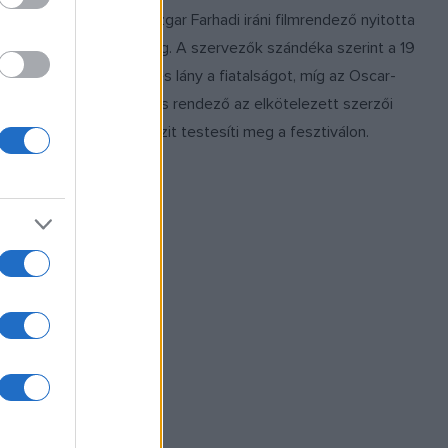
koztatóján. A
Aszgar Farhadi iráni filmrendező nyitotta
ajtó is írt a
meg. A szervezők szándéka szerint a 19
ött
éves lány a fiatalságot, míg az Oscar-
 film, de a
díjas rendező az elkötelezett szerzői
mozit testesíti meg a fesztiválon.
s-ba?
is meghívták
i
amjába.
dja című
ll versenybe,
je, az Out