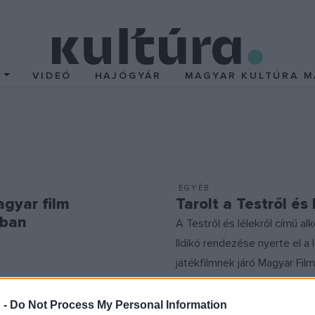
T
VIDEÓ
HAJÓGYÁR
MAGYAR KULTÚRA M
EGYÉB
gyar film
Tarolt a Testről és 
jban
A Testről és lélekről című al
Ildikó rendezése nyerte el a 
játékfilmnek járó Magyar Film
elismerést március 11-én est
Budapesten, a Vígszínházba
 -
Do Not Process My Personal Information