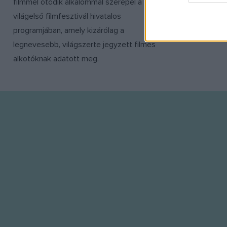
filmmel ötödik alkalommal szerepel a
filmek számá
web or d
világelső filmfesztivál hivatalos
országok köz
I want t
programjában, amely kizárólag a
or app.
legnevesebb, világszerte jegyzett filmes
I want t
alkotóknak adatott meg.
I want t
authenti