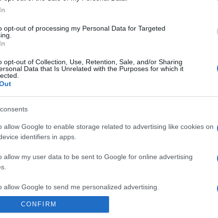
ténetén keresztül. Az egyik
fesztiválon tartott sajtótájé
In
vesztett orvos, akinek élete
bemutató után a nemzetközi s
to opt-out of processing my Personal Data for Targeted
ing.
lentétje eszméinek,
Jupiter holdjáról, többek köz
In
vetni próbál. A rendezővel
olyanokat, hogy „nem hibátlan
o opt-out of Collection, Use, Retention, Sale, and/or Sharing
nk.
csillagokba tör”.
ersonal Data that Is Unrelated with the Purposes for which it
lected.
Out
EGYÉB
consents
ban a magyar film
Kik mennek Canne
magyar részvétellel
Két magyar rendező filmjét 
o allow Google to enable storage related to advertising like cookies on
evice identifiers in apps.
us 17-én este a 70.
a május 17. és 28. között
nneplő cannes-i filmfesztivál.
megrendezendő 70. Cannes-
o allow my user data to be sent to Google for online advertising
r alkotással és egy magyar
Filmfesztivál hivatalos progr
s.
oprodukcióval a hivatalos
Mundruczó Kornél Jupiter hol
to allow Google to send me personalized advertising.
n (Official Selection)
filmje az Arany Pálmáért szá
CONFIRM
 vezeti a listát a meghívott
Kristóf György első játékfilm
o allow Google to enable storage related to analytics like cookies on