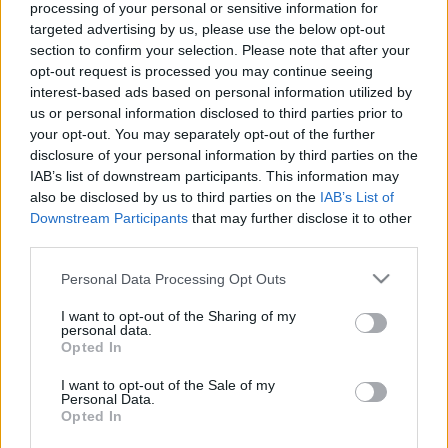
processing of your personal or sensitive information for
gazdagodott a debreceni állatkert, a papagájok a
targeted advertising by us, please use the below opt-out
section to confirm your selection. Please note that after your
csehországi Ostrava állatkertjéből érkeztek a Nagyerdőbe.
opt-out request is processed you may continue seeing
interest-based ads based on personal information utilized by
us or personal information disclosed to third parties prior to
EGYÉB
your opt-out. You may separately opt-out of the further
Madárlakópark-sétányt adtak át a
disclosure of your personal information by third parties on the
debreceni Nagyerdőben
IAB’s list of downstream participants. This information may
also be disclosed by us to third parties on the
IAB’s List of
Madárlakópark-sétányt alakítottak ki a debreceni Nagyerdő
Downstream Participants
that may further disclose it to other
parkerdei területén, a 16 állomásos sétányt szerdán adták
third parties.
át.
Please note that this website/app uses one or more Google
Personal Data Processing Opt Outs
services and may gather and store information including but
not limited to your visit or usage behaviour. You may click to
I want to opt-out of the Sharing of my
personal data.
EGYÉB
grant or deny consent to Google and its third-party tags to
Opted In
Kezdődik a Campus Fesztivál
use your data for below specified purposes in below Google
Debrecenben
consent section.
I want to opt-out of the Sale of my
Personal Data.
A debreceni Nagyerdőben szerda délután megnyitja kapuit
Opted In
a Campus Fesztivál.