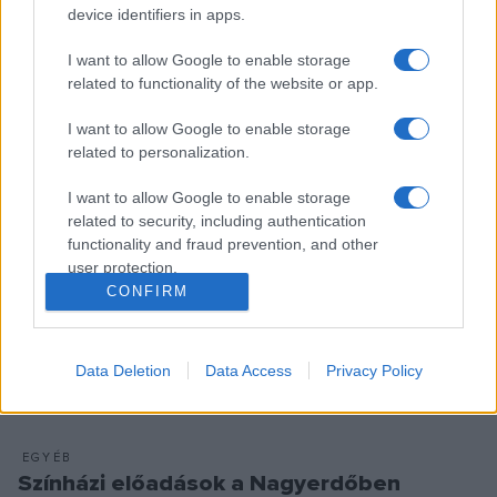
device identifiers in apps.
július 5-én. A fellépők között lesz Scooter, a Tankcsapda, a
Punnany Massif és Lovasi András is.
I want to allow Google to enable storage
related to functionality of the website or app.
I want to allow Google to enable storage
EGYÉB
related to personalization.
Ismét Campus Fesztivál júliusban
Több mint százezer látogatót várnak az idei Campus
I want to allow Google to enable storage
Fesztiválra, amelyet július 18. és 22. között rendeznek meg a
related to security, including authentication
functionality and fraud prevention, and other
debreceni Nagyerdőben. A tíz zenei színpadon és a többi
user protection.
helyszínen összesen 250 zenei program, külföldi és magyar
CONFIRM
sztárvendégek, valamint színház, mozi, irodalmi beszélgetés
is várják a fesztiválozókat: fiatalokat, gyereket és
Data Deletion
Data Access
Privacy Policy
családjaikat egyaránt.
EGYÉB
Színházi előadások a Nagyerdőben