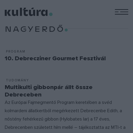
M
NAGYERDŐ
PROGRAM
10. Debrecziner Gourmet Fesztivál
TUDOMÁNY
Multikulti gibbonpár állt össze
Debreceben
Az Európai Fajmegmentő Program keretében a svéd
kolmardeni állatkertből megérkezett Debrecenbe Edith, a
nőstény fehérkezű gibbon (Hylobates lar) a 17 éves,
Debrecenben született hím mellé – tájékoztatta az MTI-t a