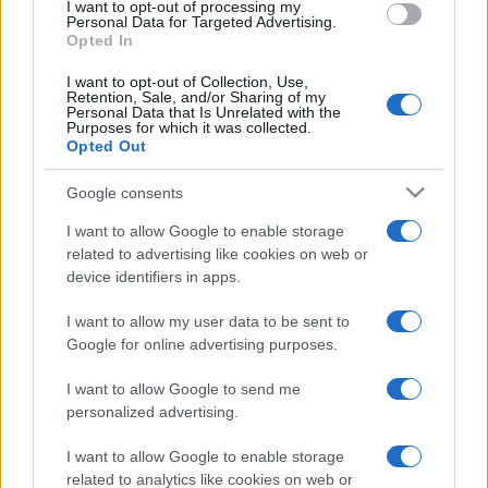
I want to opt-out of processing my
Personal Data for Targeted Advertising.
Opted In
EGYÉB
I want to opt-out of Collection, Use,
Ezt is nézd meg Debrecenben!
Retention, Sale, and/or Sharing of my
Personal Data that Is Unrelated with the
A nyári időszak egyik leghíresebb országos programja a
Purposes for which it was collected.
Opted Out
Debreceni Virágkarnevál. Aki erre az eseményre érkezik,
vagy csak egy kötetlen hétvégi kirándulást tesz a
Google consents
cívisvárosba, érdekes kulturális programokat is találhat. A
I want to allow Google to enable storage
következő helyszínekre biztosan érdemes ellátogatni!
related to advertising like cookies on web or
device identifiers in apps.
I want to allow my user data to be sent to
EGYÉB
Google for online advertising purposes.
Több mint ezer zenész a Nagyerdőben
Idén 19 programhelyszínen 255 zenei előadó, ezer zenész
I want to allow Google to send me
és mintegy 200 egyéb attrakció várja a látogatókat négy
personalized advertising.
nap alatt a Campus Fesztiválon, amely július 18-án nyitja meg
I want to allow Google to enable storage
kapuit a debreceni Nagyerdőben – közölték a szervezők
related to analytics like cookies on web or