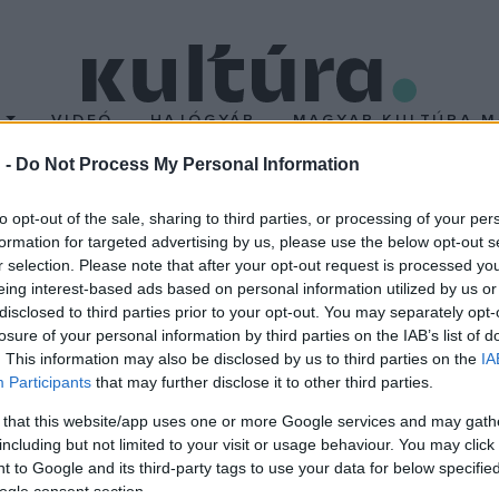
T
VIDEÓ
HAJÓGYÁR
MAGYAR KULTÚRA M
 -
Do Not Process My Personal Information
OM
to opt-out of the sale, sharing to third parties, or processing of your per
formation for targeted advertising by us, please use the below opt-out s
r selection. Please note that after your opt-out request is processed y
eing interest-based ads based on personal information utilized by us or
EGYÉB
disclosed to third parties prior to your opt-out. You may separately opt-
epő érdekesség
Jon Fosse a Nobel-d
losure of your personal information by third parties on the IAB’s list of
oe világáról
„Kicsit meglepődt
. This information may also be disclosed by us to third parties on the
IA
igazából nem”
odalmi Fesztiválnak
Participants
that may further disclose it to other third parties.
Az irodalmi Nobe-díjat elnye
n májusban Erlend Loe
 that this website/app uses one or more Google services and may gath
elmondása szerint egy évtiz
ővel is találkozhatunk.
including but not limited to your visit or usage behaviour. You may click 
 to Google and its third-party tags to use your data for below specifi
„visszafogottan készült” a 
ogle consent section.