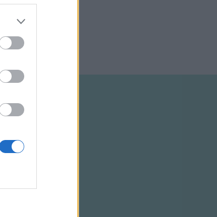
lentés után
ta a hírt.
zából nem”
ELTÉTELEK
RSS