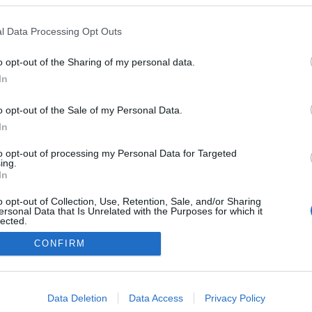
így amikor a csütörtöki beje
felhívták, nagy örömmel fogad
l Data Processing Opt Outs
„Kicsit meglepődtem, de iga
– fogalmazott.
o opt-out of the Sharing of my personal data.
In
o opt-out of the Sale of my Personal Data.
In
to opt-out of processing my Personal Data for Targeted
ing.
In
o opt-out of Collection, Use, Retention, Sale, and/or Sharing
ersonal Data that Is Unrelated with the Purposes for which it
lected.
Out
CONFIRM
NÉPI
consents
o allow Google to enable storage related to advertising like cookies on
Data Deletion
Data Access
Privacy Policy
DATVÉDELEM
HIRDETÉSI INFORMÁCIÓK
FELHASZNÁLÁSI F
evice identifiers in apps.