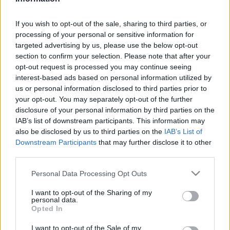
EZEN A NAPON TÖRTÉNT
If you wish to opt-out of the sale, sharing to third parties, or
December 22-én történt
processing of your personal or sensitive information for
1925. december 22-én született Makk Károly Kossuth-díjas
targeted advertising by us, please use the below opt-out
filmrendező. A Magyar Mozgókép Mestere címmel
section to confirm your selection. Please note that after your
opt-out request is processed you may continue seeing
kitüntetett művész még harmincéves sem volt, amikor
interest-based ads based on personal information utilized by
1954-ben első rendezésével, a Szigligeti Ede vígjátékából
us or personal information disclosed to third parties prior to
készült Liliomfival halhatatlant alkotott, később pedig olyan
your opt-out. You may separately opt-out of the further
disclosure of your personal information by third parties on the
feledhetetlen filmeket készített, mint a Szerelem, a
IAB’s list of downstream participants. This information may
Macskajáték, a Ház a sziklák alatt, a Magyar rekviem, a Fűre
also be disclosed by us to third parties on the
IAB’s List of
lépni szabad, az Egy erkölcsös éjszaka és a Mese a 12
Downstream Participants
that may further disclose it to other
third parties.
találatról.
Please note that this website/app uses one or more Google
Personal Data Processing Opt Outs
services and may gather and store information including but
not limited to your visit or usage behaviour. You may click to
I want to opt-out of the Sharing of my
EZEN A NAPON TÖRTÉNT
personal data.
grant or deny consent to Google and its third-party tags to
December 22-én történt
Opted In
use your data for below specified purposes in below Google
1972-ben ezen a napon adták át az M2-es, azaz a kelet–
consent section.
I want to opt-out of the Sale of my