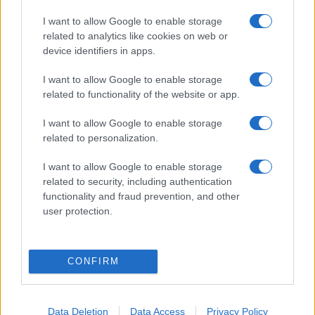
Április 13-án történt
I want to allow Google to enable storage
Legyen szó háborúellenes musicalről, alternatív Mozart-
related to analytics like cookies on web or
képről vagy egy tűzoltóbál Oscar-jelölt ábrázolásáról, Miloš
device identifiers in apps.
Forman megállja a helyét. A 2018-ban ezen a napon elhunyt
I want to allow Google to enable storage
cseh–amerikai rendezőnek többek között olyan
related to functionality of the website or app.
kultfilmeket köszönhetünk, mint a Hair, az Amadeus vagy a
Tűz van, babám!.
I want to allow Google to enable storage
related to personalization.
I want to allow Google to enable storage
ZENE
related to security, including authentication
Csendbeszéd – Rendhagyó beszámoló
functionality and fraud prevention, and other
Kurtág György operájának kapcsán
user protection.
Magyarországi premierje után két német városban is
hatalmas sikerrel mutatta be Kurtág György egyetlen
CONFIRM
operáját a Danubia Zenekar. Eckhardt Gábor beszámolója.
Data Deletion
Data Access
Privacy Policy