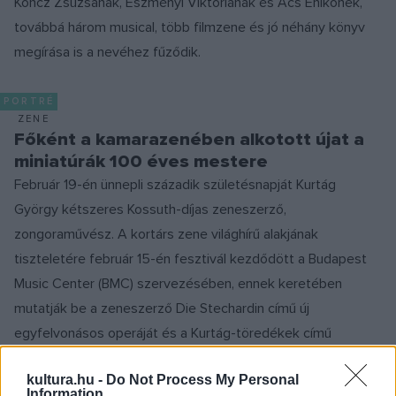
Koncz Zsuzsának, Eszményi Viktóriának és Ács Enikőnek,
továbbá három musical, több filmzene és jó néhány könyv
megírása is a nevéhez fűződik.
PORTRÉ
ZENE
Főként a kamarazenében alkotott újat a
miniatúrák 100 éves mestere
Február 19-én ünnepli századik születésnapját Kurtág
György kétszeres Kossuth-díjas zeneszerző,
zongoraművész. A kortárs zene világhírű alakjának
tiszteletére február 15-én fesztivál kezdődött a Budapest
Music Center (BMC) szervezésében, ennek keretében
mutatják be a zeneszerző Die Stechardin című új
egyfelvonásos operáját és a Kurtág-töredékek című
dokumentumfilmet.
kultura.hu -
Do Not Process My Personal
Information