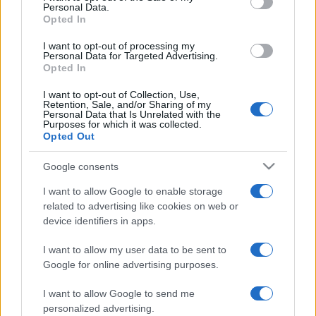
nyugati metróvonal második ütemét, így a teljes szakaszon
Personal Data.
Opted In
elindulhatott az utasforgalom. Az M2-es építése 1950-ben
kezdődött, az első szakasz 1970 áprilisára készült el. A Déli
I want to opt-out of processing my
Personal Data for Targeted Advertising.
pályaudvart és az Örs vezér terét összekötő 10,3
Opted In
kilométeres vonalon 11 állomás található, a teljes menetidő
I want to opt-out of Collection, Use,
Retention, Sale, and/or Sharing of my
18 perc.
Personal Data that Is Unrelated with the
Purposes for which it was collected.
Opted Out
MŰVÉSZET
Google consents
Keanu Reeves bemutatkozik a Broadway
színpadán
I want to allow Google to enable storage
related to advertising like cookies on web or
A színész most először szerepel a Broadway-en. Társa a
device identifiers in apps.
Godot-ra várva című darabban Alex Winter lesz. A
I want to allow my user data to be sent to
produkciót 2025 őszén mutatják be New Yorkban.
Google for online advertising purposes.
I want to allow Google to send me
EZEN A NAPON TÖRTÉNT
personalized advertising.