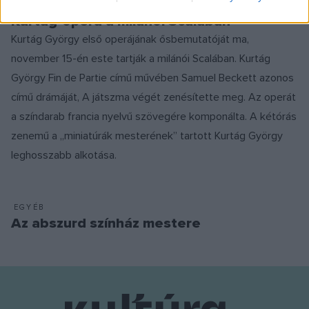
EGYÉB
Kurtág-opera a milánói Scalában
Kurtág György első operájának ősbemutatóját ma,
november 15-én este tartják a milánói Scalában. Kurtág
György Fin de Partie című művében Samuel Beckett azonos
című drámáját, A játszma végét zenésítette meg. Az operát
a színdarab francia nyelvű szövegére komponálta. A kétórás
zenemű a „miniatúrák mesterének” tartott Kurtág György
leghosszabb alkotása.
EGYÉB
Az abszurd színház mestere