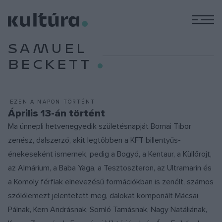
M
SAMUEL
BECKETT
EZEN A NAPON TÖRTÉNT
Április 13-án történt
Ma ünnepli hetvenegyedik születésnapját Bornai Tibor
zenész, dalszerző, akit legtöbben a KFT billentyűs-
énekeseként ismernek, pedig a Bogyó, a Kentaur, a Küllőrojt,
az Almárium, a Baba Yaga, a Tesztoszteron, az Ultramarin és
a Komoly férfiak elnevezésű formációkban is zenélt, számos
szólólemezt jelentetett meg, dalokat komponált Mácsai
Pálnak, Kern Andrásnak, Somló Tamásnak, Nagy Natáliának,