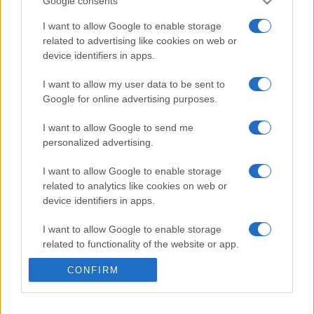
Google consents
KÉPZŐ
Cseke Szilárd önálló kiállítása a Rugógyár
I want to allow Google to enable storage
Galériában
related to advertising like cookies on web or
Deeper In címmel látható Cseke Szilárd önálló kiállítása a
device identifiers in apps.
Rugógyár Galériában szeptember 5-től. Kurátora Sipos
I want to allow my user data to be sent to
Tünde művészettörténész.
Google for online advertising purposes.
I want to allow Google to send me
personalized advertising.
KÉPZŐ
A fiatal jelző nem jelent
I want to allow Google to enable storage
tapasztalatlanságot
related to analytics like cookies on web or
Fiatal, harminc éven aluli képzőművészek munkáival nyitotta
device identifiers in apps.
meg április 4-én legújabb kiállítását Idő/Kép címmel a
I want to allow Google to enable storage
szentendrei MANK Galéria, ahol a kiállító művészek közül
related to functionality of the website or app.
sokan foglalkoznak a társas kapcsolatokkal, saját,
CONFIRM
I want to allow Google to enable storage
személyes tapasztalataik vizuális megfogalmazásával.
related to personalization.