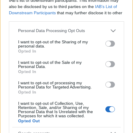
IAB’s list of downstream participants. This information may
KÉPZŐ
also be disclosed by us to third parties on the
IAB’s List of
Milyen a helyzet? – Derkósok az Art
Downstream Participants
that may further disclose it to other
Marketen
third parties.
A Helyzet? című kiállítás az Art Marketen a pályakezdő
Please note that this website/app uses one or more Google
Personal Data Processing Opt Outs
alkotók helyzetére, érzelmi állapotukra és szociális
services and may gather and store information including but
környezetükre is reflektál. Interjú.
not limited to your visit or usage behaviour. You may click to
I want to opt-out of the Sharing of my
personal data.
grant or deny consent to Google and its third-party tags to
Opted In
use your data for below specified purposes in below Google
consent section.
I want to opt-out of the Sale of my
KÉPZŐ
Personal Data.
Helyzet? – Derkovits-ösztöndíjas
Opted In
művészek az Art Marketen
I want to opt-out of processing my
Az idei Art Marketen egy koncepcióra felfűzött válogatás
Personal Data for Targeted Advertising.
Opted In
formájában mutatkoznak be az ösztöndíjban részesült
legfiatalabb művészgeneráció tagjai, akik Helyzet? címmel
I want to opt-out of Collection, Use,
Retention, Sale, and/or Sharing of my
ön- és társadalomelemző alkotásokat mutatnak be.
Personal Data that Is Unrelated with the
Purposes for which it was collected.
Opted Out