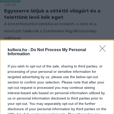
KÉPZŐ
Egyszerre látjuk a sötétlő világűrt és a
felettünk levő kék eget
A körszimbólumból kiindulva az irodalom, a zene és a
művészet találkozik a Szentendrei Régi Művésztelep
kiállításán.
kultura.hu -
Do Not Process My Personal
Information
EGYÉB
Művészlét és anyaság a témája a MANK
If you wish to opt-out of the sale, sharing to third parties, or
Galéria új kiállításának
processing of your personal or sensitive information for
Megszakítatlan anya címmel látható kiállítás kedden a
targeted advertising by us, please use the below opt-out
section to confirm your selection. Please note that after your
szentendrei MANK Galériában, ahol hat olyan művész
opt-out request is processed you may continue seeing
alkotásai láthatóak, akik számára az anyaság és az alkotói
interest-based ads based on personal information utilized by
lét egyaránt hivatás.
us or personal information disclosed to third parties prior to
your opt-out. You may separately opt-out of the further
disclosure of your personal information by third parties on the