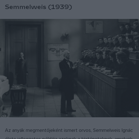
Semmelweis (1939)
Az anyák megmentőjeként ismert orvos, Semmelweis Ignác
élete jellegzetes példája azoknak a történeteknek, amelyek