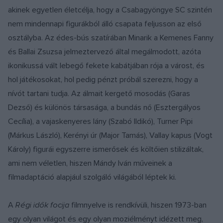
akinek egyetlen életcélja, hogy a Csabagyöngye SC szintén
nem mindennapi figurákból álló csapata feljusson az első
osztályba. Az édes-bús szatírában Minarik a Kemenes Fanny
és Ballai Zsuzsa jelmeztervező által megálmodott, azóta
ikonikussá vált lebegő fekete kabátjában rója a várost, és
hol játékosokat, hol pedig pénzt próbál szerezni, hogy a
nívót tartani tudja. Az álmait kergető mosodás (Garas
Dezső) és különös társasága, a bundás nő (Esztergályos
Cecília), a vajaskenyeres lány (Szabó Ildikó), Turner Pipi
(Márkus László), Kerényi úr (Major Tamás), Vallay kapus (Vogt
Károly) figurái egyszerre ismerősek és költőien stilizáltak,
ami nem véletlen, hiszen Mándy Iván műveinek a
filmadaptáció alapjául szolgáló világából léptek ki.
A
Régi idők focija
filmnyelve is rendkívüli, hiszen 1973-ban
egy olyan világot és egy olyan moziélményt idézett meg,