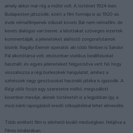
amely akkor már rég a múlté volt. A történet 1924-ben,
Budapesten játszódik, ezért a film formája is az 1920-as
évek némafilmjeinek stílusát követi. Bár nem némafilm, de
kevés dialógus van benne, a látottakat szöveges inzertek
kommentálják, a jeleneteket aláfestő zongorafutamok
kísérik. Ragályi Elemér operatőr, aki több filmben is Sándor
Pál alkotótársa volt, elsősorban statikus beállításokat
használt, és egyes jeleneteket felgyorsítva vett fel, hogy
visszahozza a régi burleszkek hangulatát, amihez a
színészek nagy gesztusokat használó játéka is igazodik. A
Régi idők focija
egy szeretetre méltó, megszállott
kisember meséje, akinek történetét is a legjobban így, a
mozi iránti rajongásból eredő stílusjátékkal lehet elmesélni.
Több említett film is elérhető kiváló minőségben, felújítva a
Filmio kínálatában.