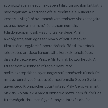
szórakoztatja a nézőt, miközben találó társadalomkritikát is
megfogalmaz. A történet két autonóm fiatal kalandjain
keresztül világít rá az urambátyámrendszer visszásságaira
és arra, hogy a „normális” és a „nem normális”
tulajdonképpen csak viszonyítás kérdése. A film
alkotógárdájának egészen kiváló képeit a magyar
filmtörténet egyik első operatőrének, Bécsi Józsefnek,
jellegzetes art deco hangulatát a korszak tehetséges
díszlettervezőjének, Vincze Mártonnak köszönhetjük. A
társadalom különböző rétegeit bemutató
mellékszerepekben olyan nagyszerű színészek tűnnek fel,
mint az önhitt vezérigazgatót megformáló Gózon Gyula, az
ügyeskedő Krompacher titkárt játszó Mály Gerő, valamint
Makláry Zoltán, aki a városi emberek hozzá nem értését és
furcsaságait cinikusan figyelő tanyasi intézőt alakítja.