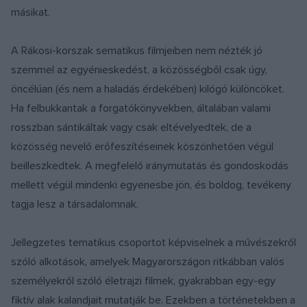
másikat.
A Rákosi-korszak sematikus filmjeiben nem nézték jó
szemmel az egyénieskedést, a közösségből csak úgy,
öncélúan (és nem a haladás érdekében) kilógó különcöket.
Ha felbukkantak a forgatókönyvekben, általában valami
rosszban sántikáltak vagy csak eltévelyedtek, de a
közösség nevelő erőfeszítéseinek köszönhetően végül
beilleszkedtek. A megfelelő iránymutatás és gondoskodás
mellett végül mindenki egyenesbe jön, és boldog, tevékeny
tagja lesz a társadalomnak.
Jellegzetes tematikus csoportot képviselnek a művészekről
szóló alkotások, amelyek Magyarországon ritkábban valós
személyekről szóló életrajzi filmek, gyakrabban egy-egy
fiktív alak kalandjait mutatják be. Ezekben a történetekben a