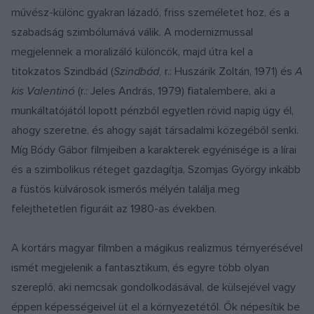
művész-különc gyakran lázadó, friss személetet hoz, és a
szabadság szimbólumává válik. A modernizmussal
megjelennek a moralizáló különcök, majd útra kel a
titokzatos Szindbád (
Szindbád,
r.: Huszárik Zoltán, 1971) és
A
kis Valentinó
(r.: Jeles András, 1979) fiatalembere, aki a
munkáltatójától lopott pénzből egyetlen rövid napig úgy él,
ahogy szeretne, és ahogy saját társadalmi közegéből senki.
Míg Bódy Gábor filmjeiben a karakterek egyénisége is a lírai
és a szimbolikus réteget gazdagítja, Szomjas György inkább
a füstös külvárosok ismerős mélyén találja meg
felejthetetlen figuráit az 1980-as években.
A kortárs magyar filmben a mágikus realizmus térnyerésével
ismét megjelenik a fantasztikum, és egyre több olyan
szereplő, aki nemcsak gondolkodásával, de külsejével vagy
éppen képességeivel üt el a környezetétől. Ők népesítik be