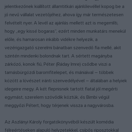
jelentkezőnek kiállított államtitkári ajánlólevéllel kopog be a
jó nevű vállalat vezetőjéhez, ahova így már természetesen
felvételt nyer. A levél az ajánlás mellett azt is megemlíti,
hogy „egy kissé bogaras”, ezért minden munkatárs menekül
előle, és hamarosan inkább vidékre helyezik, a
vezérigazgató szerelmi bánatban szenvedő fia mellé, akit
szintén mindenki bolondnak tart. A sértett magányba
zárkózó, konok fiú, Péter (Ráday Imre) csődbe viszi a
tamásbürgözdi baromfitelepet, és mániáival – többek
között a lövészet iránti szenvedélyével – általában a helyiek
idegeire megy. A két flepnisnek tartott fiatal jól megérti
egymást, szerelem szövődik köztük, és Bimbi végül
meggyőzi Pétert, hogy térjenek vissza a nagyvárosba.
Az Aszlányi Károly forgatókönyvéből készült komédia
félreértéseken alapuló helyzetekkel, csípős riposztokkal