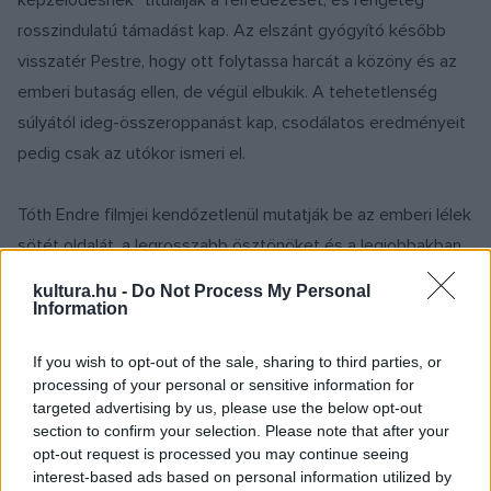
rosszindulatú támadást kap. Az elszánt gyógyító később
visszatér Pestre, hogy ott folytassa harcát a közöny és az
emberi butaság ellen, de végül elbukik. A tehetetlenség
súlyától ideg-összeroppanást kap, csodálatos eredményeit
pedig csak az utókor ismeri el.
Tóth Endre filmjei kendőzetlenül mutatják be az emberi lélek
sötét oldalát, a legrosszabb ösztönöket és a legjobbakban
rejlő gyengeségeket is. A
Semmelweis
címszerepét játszó
kultura.hu -
Do Not Process My Personal
Uray Tivadar ennek megfelelően, nagy drámai átéléssel járja
Information
be a megszállottság és az őrület stációit, a film így
If you wish to opt-out of the sale, sharing to third parties, or
elsősorban egy meg nem értett vátesz lélektani portréja,
processing of your personal or sensitive information for
amit Eiben István operatőr expresszív képei erősítenek.
targeted advertising by us, please use the below opt-out
section to confirm your selection. Please note that after your
opt-out request is processed you may continue seeing
Tóth Endre, aki 1939-ben egyetlen év alatt öt filmet
interest-based ads based on personal information utilized by
forgatott, ezt a munkáját ugyan még befejezte, azonban a