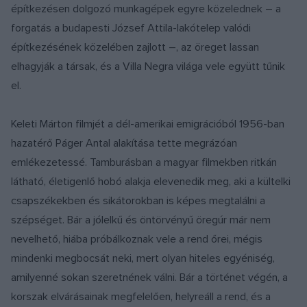
építkezésen dolgozó munkagépek egyre közelednek – a
forgatás a budapesti József Attila-lakótelep valódi
építkezésének közelében zajlott –, az öreget lassan
elhagyják a társak, és a Villa Negra világa vele együtt tűnik
el.
Keleti Márton filmjét a dél-amerikai emigrációból 1956-ban
hazatérő Páger Antal alakítása tette megrázóan
emlékezetessé. Tamburásban a magyar filmekben ritkán
látható, életigenlő hobó alakja elevenedik meg, aki a kültelki
csapszékekben és sikátorokban is képes megtalálni a
szépséget. Bár a jólelkű és öntörvényű öregúr már nem
nevelhető, hiába próbálkoznak vele a rend őrei, mégis
mindenki megbocsát neki, mert olyan hiteles egyéniség,
amilyenné sokan szeretnének válni. Bár a történet végén, a
korszak elvárásainak megfelelően, helyreáll a rend, és a