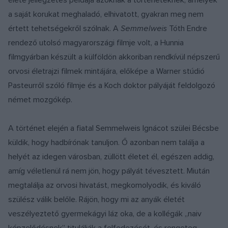
a saját korukat meghaladó, elhivatott, gyakran meg nem
értett tehetségekről szólnak. A
Semmelweis
Tóth Endre
rendező utolsó magyarországi filmje volt, a Hunnia
filmgyárban készült a külföldön akkoriban rendkívül népszerű
orvosi életrajzi filmek mintájára, előképe a Warner stúdió
Pasteurről szóló filmje és a Koch doktor pályáját feldolgozó
német mozgókép.
A történet elején a fiatal Semmelweis Ignácot szülei Bécsbe
küldik, hogy hadbírónak tanuljon. Ő azonban nem találja a
helyét az idegen városban, züllött életet él, egészen addig,
amíg véletlenül rá nem jön, hogy pályát tévesztett. Miután
megtalálja az orvosi hivatást, megkomolyodik, és kiváló
szülész válik belőle. Rájön, hogy mi az anyák életét
veszélyeztető gyermekágyi láz oka, de a kollégák „naiv
képzelődésnek” titulálják a felfedezését, és rengeteg