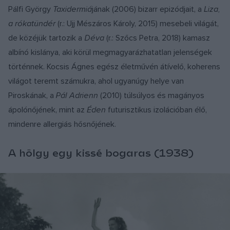
Pálfi György
Taxidermiá
jának (2006) bizarr epizódjait, a
Liza,
a rókatündér
(r.: Ujj Mészáros Károly, 2015) mesebeli világát,
de közéjük tartozik a
Déva
(r.: Szőcs Petra, 2018) kamasz
albínó kislánya, aki körül megmagyarázhatatlan jelenségek
történnek. Kocsis Ágnes egész életművén átívelő, koherens
világot teremt számukra, ahol ugyanúgy helye van
Piroskának, a
Pál Adrienn
(2010) túlsúlyos és magányos
ápolónőjének, mint az
Éden
futurisztikus izolációban élő,
mindenre allergiás hősnőjének.
A hölgy egy kissé bogaras (1938)