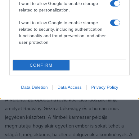
I want to allow Google to enable storage
verbuválódott, vadóc csapatot. A gyerekek először
related to personalization.
bizalmatlanok a magányos felnőttel, de lassan rájönnek,
hogy ő más, mint a többiek. A karmester védelmébe veszi
I want to allow Google to enable storage
related to security, including authentication
és nevelgetni kezdi a fiatalokat, akikkel kölcsönösen
functionality and fraud prevention, and other
reményt adnak egymásnak. Berendezik saját világukat,
user protection.
kialakítják szabályaikat, és amikor a falu népe rátámad a
rajtuk kívül szerveződő közösségre, együtt védik meg
magukat. Bár az egyik kisfiú életét veszti a csatában, végül
CONFIRM
hivatalos papírt kapnak arról, hogy végleg birtokba vehetik a
várat.
Data Deletion
Data Access
Privacy Policy
A
Valahol Európában
a rövid koalíciós időszak filmje,
amelyet Radványi Géza a békevágy és a humanizmus
jegyében készített. A filmbeli karmester példája
megmutatja, hogy akár egyetlen ember is sokat tehet a
világért, még akkor is, ha ellene dolgoznak a körülmények. A