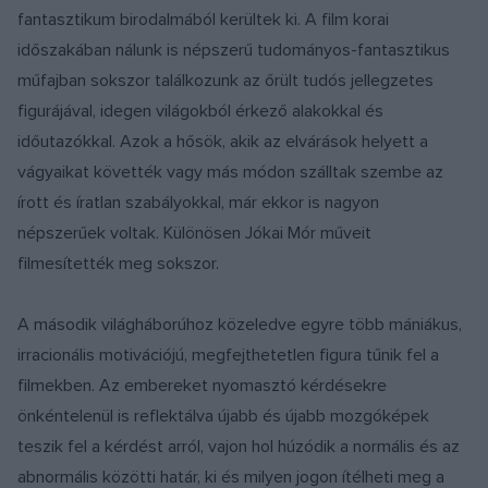
fantasztikum birodalmából kerültek ki. A film korai
időszakában nálunk is népszerű tudományos-fantasztikus
műfajban sokszor találkozunk az őrült tudós jellegzetes
figurájával, idegen világokból érkező alakokkal és
időutazókkal. Azok a hősök, akik az elvárások helyett a
vágyaikat követték vagy más módon szálltak szembe az
írott és íratlan szabályokkal, már ekkor is nagyon
népszerűek voltak. Különösen Jókai Mór műveit
filmesítették meg sokszor.
A második világháborúhoz közeledve egyre több mániákus,
irracionális motivációjú, megfejthetetlen figura tűnik fel a
filmekben. Az embereket nyomasztó kérdésekre
önkéntelenül is reflektálva újabb és újabb mozgóképek
teszik fel a kérdést arról, vajon hol húzódik a normális és az
abnormális közötti határ, ki és milyen jogon ítélheti meg a