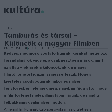
M
FILM
Tamburás és társai –
Különcök a magyar filmben
KULTURA.HU
2022. JÚLIUS 16.
Kedves, megmosolyogtató figurák, korukat megelőző
forradalmárok vagy épp csak ijesztően mások, mint
az átlag – ők azok a különcök, akik a magyar
filmtörténetet igazán színessé teszik. Hogy a
kivételes csodabogarak mikor és milyen
fénytörésben jelennek meg, nagyban függ attól, hogy
a filmtörténet mely pillanatában járunk, de mindig
felbukkannak valamilyen módon.
A némafilm korának különcei gyakran az őrület és a