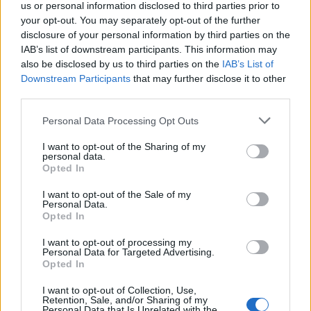
us or personal information disclosed to third parties prior to
bemutatót már nem várta meg. Az anekdota szerint azért
your opt-out. You may separately opt-out of the further
disclosure of your personal information by third parties on the
távozott az országból, mert tiszta lelkiismerettel, saját
IAB’s list of downstream participants. This information may
jogán szeretett volna elismert rendezővé válni, nem pedig
also be disclosed by us to third parties on the
IAB’s List of
azoknak a pályatársaknak a rovására, akik a zsidótörvények
Downstream Participants
that may further disclose it to other
third parties.
miatt kiszorultak a szakmából. Miként hőse, ő is az
igazságot kereste, hivatásában nem ismert megalkuvást.
Please note that this website/app uses one or more Google
Personal Data Processing Opt Outs
services and may gather and store information including but
André de Toth néven Hollywoodban is sikeres rendező lett,
not limited to your visit or usage behaviour. You may click to
I want to opt-out of the Sharing of my
a Semmelweis-történet modellértékét pedig jól mutatja,
personal data.
grant or deny consent to Google and its third-party tags to
Opted In
hogy később újra feldolgozták, 1952-ben Bán Frigyes
use your data for below specified purposes in below Google
consent section.
készített belőle filmet.
I want to opt-out of the Sale of my
Personal Data.
Opted In
Valahol Európában (1947)
I want to opt-out of processing my
Personal Data for Targeted Advertising.
Opted In
I want to opt-out of Collection, Use,
Retention, Sale, and/or Sharing of my
Personal Data that Is Unrelated with the