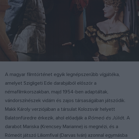
A magyar filmtörténet egyik legnépszerűbb vígjátéka,
amelyet Szigligeti Ede darabjából először a
némafilmkorszakban, majd 1954-ben adaptáltak,
vándorszínészek vidám és zajos társaságában játszódik.
Makk Károly verziójában a társulat Kolozsvár helyett
Balatonfüredre érkezik, ahol előadják a
Rómeó és Júliá
t. A
darabot Mariska (Krencsey Marianne) is megnézi, és a
Rómeót játszó Liliomfival (Darvas Iván) azonnal egymásba