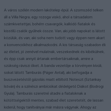
A város szélén modern lakótelep épül. A szomszéd telken
áll a Villa Negra, egy rozoga viskó, ahol a társadalom
számkivetettjei, bohém csavargók, kallódó fiatalok és
kisstílű csalók gyűlnek össze. Van, aki jobb napokat is látott
közülük, és van, aki soha nem tudott vagy éppen nem akart
a konvenciókhoz alkalmazkodni. A kis társaság szabadon éli
az életet, jó zenével mulatnak, veszekednek és kibékülnek,
és épp csak annyit ártanak embertársaiknak, amire a
szükség ráviszi őket. A banda vezetője a törvényen kívüli,
sokat látott Tamburás (Páger Antal), aki befogadja a
buszvezetéstől gázolás miatt eltiltott Noteszt (Sztankay
István) és a színészi ambíciókat dédelgető Diákot (Bodrogi
Gyula). Tamburás szeretné átadni a fiataloknak a
kötöttségektől mentes, szabad élet szeretetét, de lassan
kiderül, hogy tanítványai már másra vágynak. Ahogy az