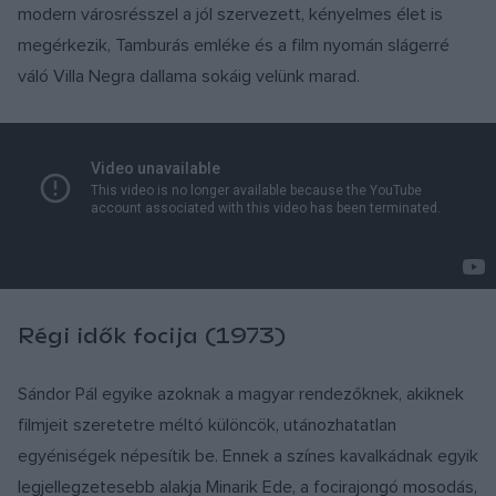
modern városrésszel a jól szervezett, kényelmes élet is
megérkezik, Tamburás emléke és a film nyomán slágerré
váló Villa Negra dallama sokáig velünk marad.
Régi idők focija (1973)
Sándor Pál egyike azoknak a magyar rendezőknek, akiknek
filmjeit szeretetre méltó különcök, utánozhatatlan
egyéniségek népesítik be. Ennek a színes kavalkádnak egyik
legjellegzetesebb alakja Minarik Ede, a focirajongó mosodás,