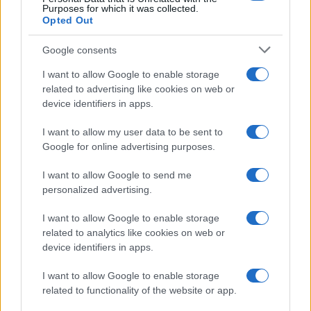
Purposes for which it was collected.
Opted Out
Google consents
I want to allow Google to enable storage
related to advertising like cookies on web or
device identifiers in apps.
I want to allow my user data to be sent to
Google for online advertising purposes.
I want to allow Google to send me
personalized advertising.
A magyar kultúra egyik legfontosabb története, amelyben
I want to allow Google to enable storage
egy különcnek tartott személy igazi példaképpé válik, a
related to analytics like cookies on web or
Valahol Európában
. A világszerte nagy sikert aratott
device identifiers in apps.
filmben, amely a második világháború végén játszódik,
I want to allow Google to enable storage
Simon Péter karmester (Somlay Artúr) egy romos várban
related to functionality of the website or app.
húzódik meg, és befogad egy elárvult gyerekekből