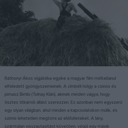
Ráthonyi Ákos vígjátéka egyike a magyar film méltatlanul
elfeledett gyöngyszemeinek. A címbéli hölgy a csinos és
pimasz Bimbi (Tolnay Klári), akinek minden vágya, hogy
tisztes titkárnői állást szerezzen. Ez azonban nem egyszerű
egy olyan világban, ahol minden a kapcsolatokon múlik, és
szinte lehetetlen megtörni az előítéleteket. A lány,
számtalan visszautasítást követően, végül egy másik