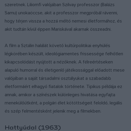
szeretnek. Liliomfi valójában Szilvay professzor (Balázs
Samu) unokaöccse, akit a professzor megpróbál rávenni,
hogy térjen vissza a hozzá méltó nemesi életformához, és
akit tudtán kívül éppen Mariskával akarnak összeadni.
A film a Sztálin halálát követő kultúrpolitikai enyhülés
légkörében készült, ideológiamentes frissessége felhőtlen
kikapcsolódást nyújtott a nézőknek. A félreértéseken
alapuló humorral és életigenlő játékossággal előadott mese
valójában a saját társadalmi osztályukat a szabadabb
életformáért elhagyó fiatalok története. Tipikus példája ez
annak, amikor a színészek különleges hivatása egyfajta
menekülőútként, a polgári élet kötöttségeit feloldó, legális
és szép felmentésként jelenik meg a filmekben.
Hattyúdal (1963)