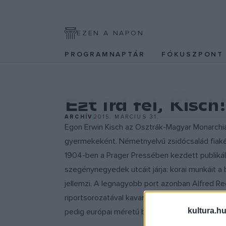
EZEN A NAPON
PROGRAMNAPTÁR
FÓKUSZPON
EGYÉB
Ezt írd fel, Kisch!
ARCHÍV
2015. MÁRCIUS 31.
Egon Erwin Kisch az Osztrák-Magyar Monarchia 
gyermekeként. Németnyelvű zsidócsalád fiakén
1904-ben a Prager Pressében kezdett publikálni, 
szegénynegyedek utcáit járja: korai munkáit a
jellemzi. A legnagyobb port azonban Alfred Re
riportsorozatával kavarta: megalkuvást nem tűr
kultura.hu
pedig európai méretű botránnyá nőtte ki magá