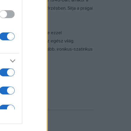
lővárosának legendáit. De 1946-ban, amikor a
4 évesen halt meg agyvérzésben. Sírja a prágai
a adott új színt, vegyítve ezzel
 vadászterülete volt az egész világ.
izált formájában él tovább, ironikus-szatirikus