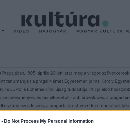
T
VIDEÓ
HAJÓGYÁR
MAGYAR KULTÚRA M
Prágájában, 1885. április 29-én látta meg a világot szövetkeresk
t tanulmányait a prágai Német Egyetemen (a mai Károly Egyeteme
1906-tól a Bohemia című újság tudósítója, itt írja első hosszabb ri
 bűncselekmények és bűnelkövetők iránti érdeklődés, a prágai tár
dl osztrák ezredesnek, a prágai hadtest vezérkari főnökének kémü
ő kitartással és a korabeli cenzúra kijátszásával göngyölítette fe
 -
Do Not Process My Personal Information
t.