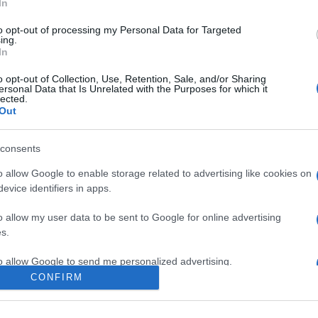
i, valamint Prága utcái és éjjelei című műveiben dolgozta fel szü
In
ágát már hiába kereste. Két évvel később, 1948. március 31-én, 6
to opt-out of processing my Personal Data for Targeted
ing.
In
gasságba emelte: tényszerű, hiteles tudósításainak írói kreativitás
o opt-out of Collection, Use, Retention, Sale, and/or Sharing
ersonal Data that Is Unrelated with the Purposes for which it
 kereső, nyughatatlan természete a zseni tehetségével párosult:
lected.
Out
kirekesztettek felé forduló szimpátiája az újságíró képének ideal
 ma is épp olyan tanulságos, mint jó pár évtizeddel ezelőtt.
consents
o allow Google to enable storage related to advertising like cookies on
evice identifiers in apps.
o allow my user data to be sent to Google for online advertising
s.
to allow Google to send me personalized advertising.
CONFIRM
o allow Google to enable storage related to analytics like cookies on
evice identifiers in apps.