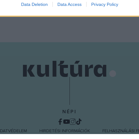
Data Deletion
Data Access
Privacy Policy
o allow Google to enable storage related to functionality of the website
o allow Google to enable storage related to personalization.
o allow Google to enable storage related to security, including
cation functionality and fraud prevention, and other user protection.
NÉPI
DATVÉDELEM
HIRDETÉSI INFORMÁCIÓK
FELHASZNÁLÁSI F