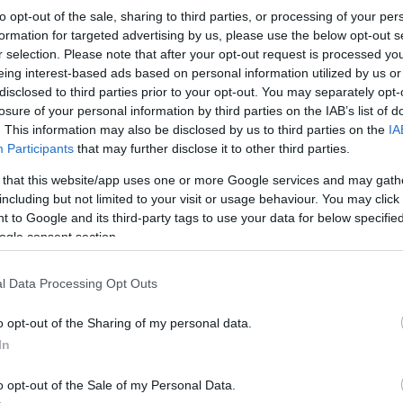
to opt-out of the sale, sharing to third parties, or processing of your per
lt. A háború történéseit, a keleti és déli fronton megélt harcoka
formation for targeted advertising by us, please use the below opt-out s
en dolgozta fel. A háború hatására a radikálisabb irányzatok felé f
r selection. Please note that after your opt-out request is processed y
eing interest-based ads based on personal information utilized by us or
an, majd belépett a kommunista pártba, melynek élete végéig tagj
disclosed to third parties prior to your opt-out. You may separately opt-
t főleg Berlinben töltötte, ahol több újság és napilap munkájában 
losure of your personal information by third parties on the IAB’s list of
A száguldó riporter című kötetben, melynek címe mintegy becenév
. This information may also be disclosed by us to third parties on the
IA
Participants
that may further disclose it to other third parties.
indenütt jelen van, ahol valami fontos történik, és nem fél kockár
 valamiről le ne maradjon. Riportútjai során járt Kínában, az Egye
 that this website/app uses one or more Google services and may gath
including but not limited to your visit or usage behaviour. You may click 
s.
 to Google and its third-party tags to use your data for below specifi
ogle consent section.
tően a nemzetiszocialista hatalom többek között Kischt is letartóz
 Németországból kiutasították. A nácizmus időszaka alatt műveit 
l Data Processing Opt Outs
 illőnek minősített más gondolkodók, írók munkái Drezdában és
o opt-out of the Sharing of my personal data.
ói munkáját cseh és emigráns német lapokban, hogy hírül adja a ná
In
olt az 1936 ? 1938-as spanyol polgárháború főbb eseményeinél is,
érni. Antifasiszta propagandáját Párizsból, majd Mexikóból folyta
o opt-out of the Sale of my Personal Data.