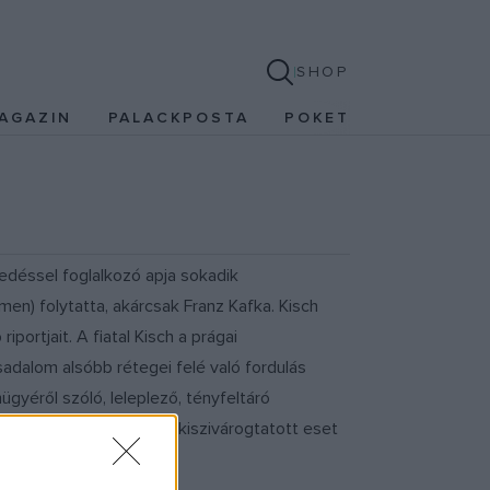
SHOP
AGAZIN
PALACKPOSTA
POKET
edéssel foglalkozó apja sokadik
n) folytatta, akárcsak Franz Kafka. Kisch
portjait. A fiatal Kisch a prágai
sadalom alsóbb rétegei felé való fordulás
gyéről szóló, leleplező, tényfeltáró
l a szálakat, a médiában kiszivárogtatott eset