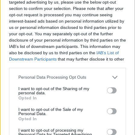
targeted advertising by us, please use the below opt-out
1923 Zoltán Péter újságíró, író, jogász, szerkesztő,
section to confirm your selection. Please note that after your
művészettörténész
opt-out request is processed you may continue seeing
interest-based ads based on personal information utilized by
us or personal information disclosed to third parties prior to
1928 Fats Domino amerikai zenész
your opt-out. You may separately opt-out of the further
disclosure of your personal information by third parties on the
IAB’s list of downstream participants. This information may
also be disclosed by us to third parties on the
IAB’s List of
Downstream Participants
that may further disclose it to other
third parties.
Please note that this website/app uses one or more Google
Personal Data Processing Opt Outs
services and may gather and store information including but
not limited to your visit or usage behaviour. You may click to
I want to opt-out of the Sharing of my
personal data.
grant or deny consent to Google and its third-party tags to
Opted In
use your data for below specified purposes in below Google
consent section.
I want to opt-out of the Sale of my
Personal Data.
Opted In
I want to opt-out of processing my
Personal Data for Targeted Advertising.