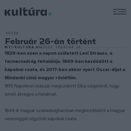
M
EGYÉB
Február 26-án történt
MTI/KULTÚRA.HU
2023. FEBRUÁR 26.
1829-ben ezen a napon született Levi Strauss, a
farmernadrág feltalálója. 1849-ben kezdődött a
kápolnai csata, és 2017-ben ekkor nyert Oscar-díjat a
Mindenki című magyar rövidfilm.
1815 Napóleon császár megszökött Elba szigetéről, hogy
ismét átvegye a hatalmat.
1849 A magyar szabadságharcban megkezdődött a magyar
vereséggel végződő kápolnai csata.