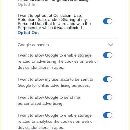
Opted In
I want to opt-out of Collection, Use,
Retention, Sale, and/or Sharing of my
Personal Data that Is Unrelated with the
Purposes for which it was collected.
Johnny Cash, 1965. Fotó: Frank Bez/imdb.com
Opted Out
Google consents
1932 Johnny Cash többszörös Grammy-díjas amerikai
I want to allow Google to enable storage
countryénekes
related to advertising like cookies on web or
device identifiers in apps.
1963 M. Nagy Miklós József Attila-díjas műfordító, kritikus
I want to allow my user data to be sent to
Google for online advertising purposes.
1985 Máté Bence természetfotós, „a láthatatlan
I want to allow Google to send me
madárfotós”
personalized advertising.
Február 26-án halt meg:
I want to allow Google to enable storage
related to analytics like cookies on web or
device identifiers in apps.