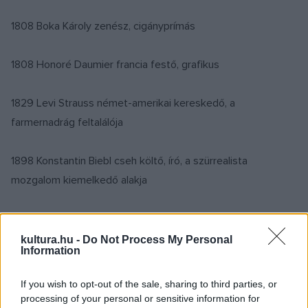
1808 Boka Károly zenész, cigányprímás
1808 Honoré Daumier francia festő, grafikus
1829 Levi Strauss német-amerikai kereskedő, a
farmernadrág feltalálója
1898 Konstantin Biebl cseh költő, író, a szürrealista
mozgalom kiemelkedő alakja
1909 Szalay Lajos Kossuth-díjas grafikus, kiváló művész
kultura.hu -
Do Not Process My Personal
Information
1913 George Barker angol költő, a 20. század neoromantikus
költészetének tagja
If you wish to opt-out of the sale, sharing to third parties, or
processing of your personal or sensitive information for