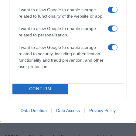
1933 Spiegel Frigyes építész és iparművész, a szecesszió
képviselője. Műveiről szót ejtettünk nagyváradi
I want to allow Google to enable storage
related to functionality of the website or app.
barangolásunkkor
, és a budapesti belváros építészetében
fontos állatmotívumokkal foglalkozó
cikkünkben
.
I want to allow Google to enable storage
related to personalization.
1933 Tarnay Alajos zeneszerző, zongoraművész
I want to allow Google to enable storage
related to security, including authentication
1943 Heller Bernát orientalista, irodalomtörténész, folklorista
functionality and fraud prevention, and other
user protection.
1983 Jánossy Ferenc festőművész
CONFIRM
1998 Máté János orgonaművész, karnagy
Data Deletion
Data Access
Privacy Policy
2001 G. Dénes György posztumusz Kossuth-díjas író,
dalszövegíró