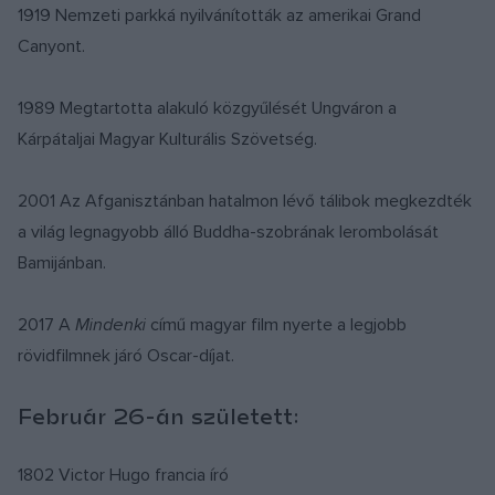
1919 Nemzeti parkká nyilvánították az amerikai Grand
Canyont.
1989 Megtartotta alakuló közgyűlését Ungváron a
Kárpátaljai Magyar Kulturális Szövetség.
2001 Az Afganisztánban hatalmon lévő tálibok megkezdték
a világ legnagyobb álló Buddha-szobrának lerombolását
Bamijánban.
2017 A
Mindenki
című magyar film nyerte a legjobb
rövidfilmnek járó Oscar-díjat.
Február 26-án született:
1802 Victor Hugo francia író