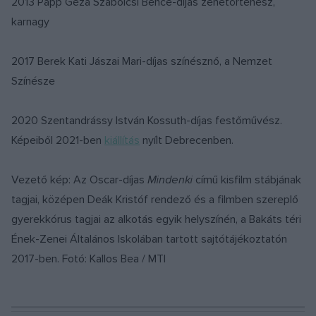
2013 Papp Géza Szabolcsi Bence-díjas zenetörténész,
karnagy
2017 Berek Kati Jászai Mari-díjas színésznő, a Nemzet
Színésze
2020 Szentandrássy István Kossuth-díjas festőművész.
Képeiből 2021-ben
kiállítás
nyílt Debrecenben.
Vezető kép: Az Oscar-díjas
Mindenki
című kisfilm stábjának
tagjai, középen Deák Kristóf rendező és a filmben szereplő
gyerekkórus tagjai az alkotás egyik helyszínén, a Bakáts téri
Ének-Zenei Általános Iskolában tartott sajtótájékoztatón
2017-ben. Fotó: Kallos Bea / MTI