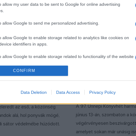
o allow my user data to be sent to Google for online advertising
s.
to allow Google to send me personalized advertising.
o allow Google to enable storage related to analytics like cookies on
evice identifiers in apps.
o allow Google to enable storage related to functionality of the website
BESZÁMOLÓ
IRODALOM
CONFIRM
 alatt, mesék és
Lélek a gépben, al
o allow Google to enable storage related to personalization.
között – így zárult
a lélekben – a
nnepi Könyvhét
mesterséges intell
o allow Google to enable storage related to security, including
Data Deletion
Data Access
Privacy Policy
beszivárgott a kön
cation functionality and fraud prevention, and other user protection.
 Könyvhét utolsó napján
A 97. Ünnepi Könyvhét harma
eleredt az eső, a közönség
június 13-án, szombaton a k
andok alá, hol ponyvák mögé,
végérvényesen beszivárgott
di sátor védelmébe húzódott.
amelyet sokan már unásig i