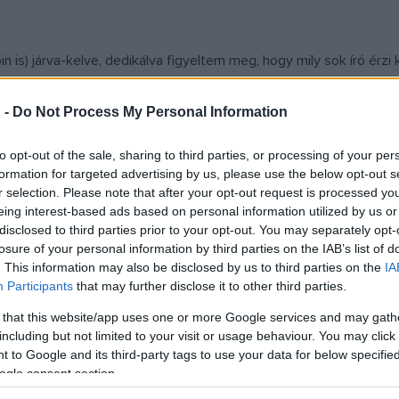
 is) járva-kelve, dedikálva figyeltem meg, hogy mily sok író ér
ni azokat a sapkákat, süvegeket, kalapokat és sálakat, amelyek
fiktív kiegészítőket említek: ízléses, fejfedőhöz erősített naper
 -
Do Not Process My Personal Information
ű íróknál óriáskígyót; vállon hordott majmot és papagájt; kisebb ű
to opt-out of the sale, sharing to third parties, or processing of your per
formation for targeted advertising by us, please use the below opt-out s
r selection. Please note that after your opt-out request is processed y
azért irigy voltam nagyon, mert bezzeg rólam senki se nem
mon
eing interest-based ads based on personal information utilized by us or
disclosed to third parties prior to your opt-out. You may separately opt-
etleg a szemüveg, na de az manapság már a proliknak is van, s
losure of your personal information by third parties on the IAB’s list of
tan a nyakban hordott irodai forgós széket fel kellett volna ve
. This information may also be disclosed by us to third parties on the
IA
Participants
that may further disclose it to other third parties.
 that this website/app uses one or more Google services and may gath
berként érdektelen vagyok – de tényleg. Más azért érdekes, ami, é
including but not limited to your visit or usage behaviour. You may click 
 to Google and its third-party tags to use your data for below specifi
éppen annyira érdektelen vagyok személyként, emberként, barátké
ogle consent section.
m magamra, ha kimegyek, mint afféle/egy kifordított Vanek úr, és 