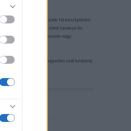
ármekkora kalucsnit veszünk fel kesztyűként
llítólag a nagy humoristák mind savanyú és
unk, és írunk, még nem leszünk nagy
 kedvéért, majd inkább egyetlen szál keskeny,