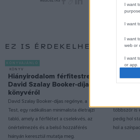
MEGOSZTÁS
I want t
purpose
I want 
I want t
EZ IS ÉRDEKELHETI
web or d
I want t
KÖNYVAJÁNLÓ
BESZÁMOLÓ
or app.
KÖNYV
IRODALOM
Hiányirodalom férfitestre –
Ponyvák
I want t
David Szalay Booker-díjas
hattyúk 
könyvéről
a 97. Ü
I want t
authenti
David Szalay Booker-díjas regénye, a
A 97. Ünnepi
Test, egy radikálisan minimalista életrajzi
többször is 
tabló, amely a férfilétet a cselekvés, az
pedig hol st
önértelmezés és a belső hozzáférés
hol a színpa
hiányán keresztül mutatja meg.