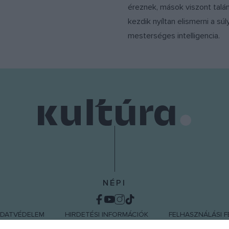
éreznek, mások viszont talá
kezdik nyíltan elismerni a súl
mesterséges intelligencia.
NÉPI
DATVÉDELEM
HIRDETÉSI INFORMÁCIÓK
FELHASZNÁLÁSI F