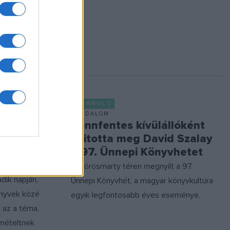
BESZÁMOLÓ
IRODALOM
goritmus
Bennfentes kívülállóként
nyitotta meg David Szalay
igencia
a 97. Ünnepi Könyvhetet
yvhétre
A Vörösmarty téren megnyílt a 97.
dik napján,
Ünnepi Könyvhét, a magyar könyvkultúra
önyvek közé
egyik legfontosabb éves eseménye.
 az a téma,
smételtnek