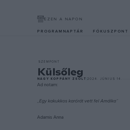
EZEN A NAPON
PROGRAMNAPTÁR
FÓKUSZPON
SZEMPONT
Külsőleg
NAGY KOPPÁNY ZSOLT
2024. JÚNIUS 14.
Ad notam:
„Egy kakukkos karórát vett fel Amálka”
Adamis Anna