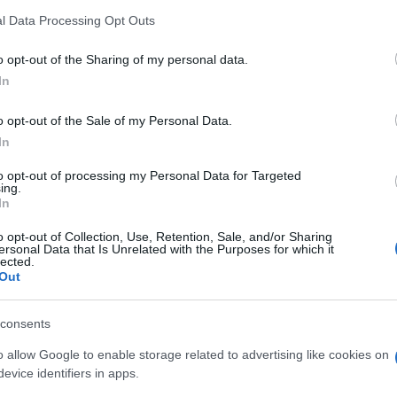
l Data Processing Opt Outs
yunk, akárhány cseresznyepaprika-koszorút tűzünk a hajunkba, b
o opt-out of the Sharing of my personal data.
In
olog érdekes, és bocs az evidencia kimondásáért: amit ír(t)unk. (Á
e, jelzem nyomban, attól, hogy savanyú és kedvetlen alakok vagy
o opt-out of the Sale of my Personal Data.
In
to opt-out of processing my Personal Data for Targeted
nyebb, mint pöttyös nyakkendőt venni a csíkos inghez, a látszat
ing.
In
ruettezni az olvasók előtt.
o opt-out of Collection, Use, Retention, Sale, and/or Sharing
ersonal Data that Is Unrelated with the Purposes for which it
lected.
Out
consents
o allow Google to enable storage related to advertising like cookies on
evice identifiers in apps.