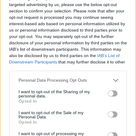
targeted advertising by us, please use the below opt-out
Major István, akinek a nevéhez olyan nagyszabású hazai és
section to confirm your selection. Please note that after your
nemzetközi filmek kötődnek, mint az
Aurora Borealis
, a
opt-out request is processed you may continue seeing
Szia, Életem!
, a
Liza, a rókatündér
vagy a bemutatás előtt
interest-based ads based on personal information utilized by
us or personal information disclosed to third parties prior to
álló
Slingshot
és a
Nuremberg
. A rendezői feladatokat
your opt-out. You may separately opt-out of the further
Rohonyi Gábor (
Brazilok
,
Szia, Életem!
) vállalata el, aki
disclosure of your personal information by third parties on the
mellett társrendezőként közreműködött Hegedűs Georgina,
IAB’s list of downstream participants. This information may
also be disclosed by us to third parties on the
IAB’s List of
a
Bolond Istók
forgatókönyvírója. A film képi világért
Downstream Participants
that may further disclose it to other
Gosztola-Schenker Ábris (
Mellékhatás
,
A Király
,
A tanár
)
third parties.
operatőr felelt, míg a látvány Valcz Gábor, a jelmezek
Please note that this website/app uses one or more Google
Personal Data Processing Opt Outs
Kemenesi Tünde munkáját dicsérik. A
Bolond Istók
services and may gather and store information including but
zeneszerzője Csengery Dániel (
Liza, a rókatündér
,
A
not limited to your visit or usage behaviour. You may click to
I want to opt-out of the Sharing of my
personal data.
grant or deny consent to Google and its third-party tags to
nemzet aranyai
,
Ida regénye
) volt.
Opted In
use your data for below specified purposes in below Google
consent section.
I want to opt-out of the Sale of my
Personal Data.
Opted In
I want to opt-out of processing my