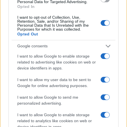
Personal Data for Targeted Advertising.
Opted In
I want to opt-out of Collection, Use,
Retention, Sale, and/or Sharing of my
Personal Data that Is Unrelated with the
Purposes for which it was collected.
A Nemzeti Filmintézet támogatásával elkészült film október
Opted Out
3-tól látható a hazai mozikban.
Google consents
I want to allow Google to enable storage
related to advertising like cookies on web or
device identifiers in apps.
ARANY JÁNOS
BOLOND ISTÓK
GELLÉRT DOROTTYA
I want to allow my user data to be sent to
Google for online advertising purposes.
HEGEDŰS GEORGINA
HÍREK
LIBER ÁGOSTON
MAGYAR FILM
I want to allow Google to send me
NEMZETI FILMINTÉZET
PÁL ANDRÁS
ROHONYI GÁBOR
personalized advertising.
I want to allow Google to enable storage
MEGOSZTÁS
related to analytics like cookies on web or
device identifiers in apps.