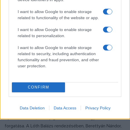
I want to allow Google to enable storage
related to functionality of the website or app.
EZ IS ÉRDEKELHETI
I want to allow Google to enable storage
related to personalization.
FILM
I want to allow Google to enable storage
Mozgó emlékművek – Petőfi a magyar
related to security, including authentication
filmben
functionality and fraud prevention, and other
A film mindig is szerette Petőfit, mert a mozi mindig is
user protection.
szerette a hősöket. Mind költészetéhez, mind legendákkal
övezett alakjához gyakran fordultak a rendezők.
CONFIRM
EGYÉB
Data Deletion
Data Access
Privacy Policy
Így forgott a Most vagy soha! – képekkel
Áprilisban indult, 80 napig tartott a Most vagy soha!
forgatása. A Lóth Balázs rendezésében, Berettyán Nándor,