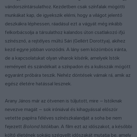
vándorszíntársulathoz. Kezdetben csak színfalak mögötti
munkákat kap, de igyekszik elérni, hogy a világot jelentő
deszkákra léphessen, ráadásul ezt a vágyát még inkább
felkorbácsolja a társulathoz kalandos úton csatlakozó ifjú
színésznő, a rejtélyes múltú Sári (Gellért Dorottya), akihez
kezd egyre jobban vonzódni. A lány sem közömbös iránta,
de a kapcsolatukat olyan viharok kísérik, amelyek Istók
reményeit és szándékait a színpadon és a kulisszák mögött
egyaránt próbára teszik. Nehéz döntések várnak rá, amik az
egész életére hatással lesznek.
Arany János már az ötvenen is túljutott, mire – Istóknak
nevezve magát – sok iróniával és kihagyással először
vetette papírra féléves színészkalandját a soha be nem
fejezett
Bolond Istók
ban. A film ezt az időszakot, a későbbi
költő életének sokáig szégyellt időszakát mutatja be, amely