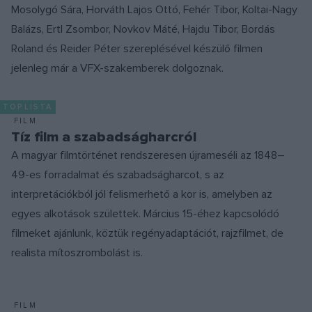
Mosolygó Sára, Horváth Lajos Ottó, Fehér Tibor, Koltai-Nagy
Balázs, Ertl Zsombor, Novkov Máté, Hajdu Tibor, Bordás
Roland és Reider Péter szereplésével készülő filmen
jelenleg már a VFX-szakemberek dolgoznak.
TOPLISTA
FILM
Tíz film a szabadságharcról
A magyar filmtörténet rendszeresen újrameséli az 1848–
49-es forradalmat és szabadságharcot, s az
interpretációkból jól felismerhető a kor is, amelyben az
egyes alkotások születtek. Március 15-éhez kapcsolódó
filmeket ajánlunk, köztük regényadaptációt, rajzfilmet, de
realista mítoszrombolást is.
FILM