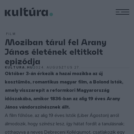
M
FILM
Moziban tárul fel Arany
János életének eltitkolt
epizódja
KULTURA.HU
2024. AUGUSZTUS 27.
Október 3-án érkezik a hazai mozikba az új
kosztümös, romantikus magyar film, a Bolond Istók,
amely visszarepít a reformkori Magyarország
időszakába, amikor 1836-ban az alig 19 éves Arany
János vándorszínésznek állt.
A film főhőse, az alig 19 éves Istók (Liber Ágoston) arról
álmodozik, hogy színész lesz, így hátat fordít a tanulásnak;
otthagyva a neves Debreceni Kollégiumot, csatlakozik egy