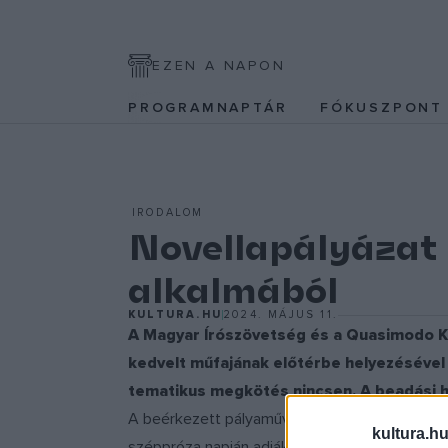
EZEN A NAPON
PROGRAMNAPTÁR
FÓKUSZPON
IRODALOM
Novellapályázat 
alkalmából
KULTURA.HU
2024. MÁJUS 11.
A Magyar Írószövetség és a Quasimodo Köz
kedvelt műfajának előtérbe helyezésével k
tematikus megkötés nincsen. A beadási 
A beérkezett pályaműveket háromtagú zsűri bírá
kultura.hu
széppróza napján adják át a nyerteseknek. A l