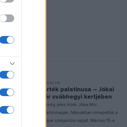
IRODALOM
elv
Körték palatinusa – Jókai
Mór svábhegyi kertjében
utánozta.
Nemrég, jeles írónk, Jókai Mór
0 megírt
születésnapján, februárban ünnepeltük a
s barátság
magyar széppróza napját. Március 15-e