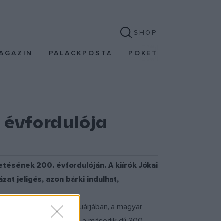
SHOP
AGAZIN
PALACKPOSTA
POKET
 évfordulója
tésének 200. évfordulóján. A kiírók Jókai
at jeligés, azon bárki indulhat,
roly. A díjakat 2025 februárjában, a magyar
 A fődíj 500 000 forint, a második díj 300