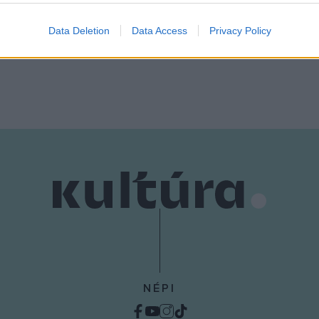
s a 2025-ös évet Jókai Mór-
Petőfivel. A Talpig magyar e 
evice identifiers in apps.
erg Kunó-emlékévnek
adásának főszereplője a fe
Data Deletion
Data Access
Privacy Policy
o allow Google to enable storage related to functionality of the website
a – írta a KIM közleményében.
sármőr, Jókai Mór. Podcastajá
o allow Google to enable storage related to personalization.
o allow Google to enable storage related to security, including
cation functionality and fraud prevention, and other user protection.
NÉPI