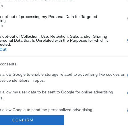
In
to opt-out of processing my Personal Data for Targeted
ing.
In
o opt-out of Collection, Use, Retention, Sale, and/or Sharing
ersonal Data that Is Unrelated with the Purposes for which it
lected.
Out
consents
o allow Google to enable storage related to advertising like cookies on
evice identifiers in apps.
PODCASTOK
kai Mór- és
Jókai: a magyar ny
o allow my user data to be sent to Google for online advertising
berg Kunó-emlékév
mestere
s.
Zola rajongott érte, Csehov 
to allow Google to send me personalized advertising.
 és Innovációs Minisztérium
Regényes életút, mintegy 10
CONFIRM
zésére a Magyar
kötet, viharos házasságok é
o allow Google to enable storage related to analytics like cookies on