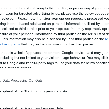
to opt-out of the sale, sharing to third parties, or processing of your per
formation for targeted advertising by us, please use the below opt-out s
r selection. Please note that after your opt-out request is processed y
. Az írás nem lehet hosszabb 6000 leütésnél (szóközzel). A pály
eing interest-based ads based on personal information utilized by us or
 közölt tárcanovellákkal lehet (az online felületeken bárhol meg
disclosed to third parties prior to your opt-out. You may separately opt-
asimodo Közalapítvány címére (8230 Balatonfüred, Szent István tér
losure of your personal information by third parties on the IAB’s list of
. This information may also be disclosed by us to third parties on the
IA
Participants
that may further disclose it to other third parties.
 that this website/app uses one or more Google services and may gath
gy a pályázók se a borítékra, se a szövegre ne írják rá a nevüket, 
including but not limited to your visit or usage behaviour. You may click 
 kell elküldeni egy lezárt borítékban, amelyre szintén csak a jeligé
 to Google and its third-party tags to use your data for below specifi
, címét, e-mail-címét és telefonszámát. A fenti formai követelm
ogle consent section.
l Data Processing Opt Outs
o opt-out of the Sharing of my personal data.
In
YAR ÍRÓSZÖVETSÉG
NOVELLAPÁLYÁZAT
PÁLYÁZAT
QUASIMODO KÖZALAPÍTVÁN
o opt-out of the Sale of my Personal Data.