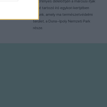
heti
verőfényes délelőttjén a márciusi ifjak
gyelmezett
közé tartozó író egykori kertjében
nló.
jártunk, amely ma természetvédelmi
terület, a Duna–Ipoly Nemzeti Park
része.