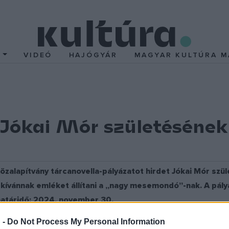
T
VIDEÓ
HAJÓGYÁR
MAGYAR KULTÚRA M
Jókai Mór születésének
alapítvány tárcanovella-pályázatot hirdet Jókai Mór szüle
ívánnak emléket állítani a „nagy mesemondó”-nak. A pályáz
határidő: 2024. november 30.
lja el, amelynek tagjai: Erős Kinga, Tóbiás Krisztián, Szakonyi Ká
 -
Do Not Process My Personal Information
egjobb tárcanovellákat 2025 februárjától a Tempevölgyben közlik.