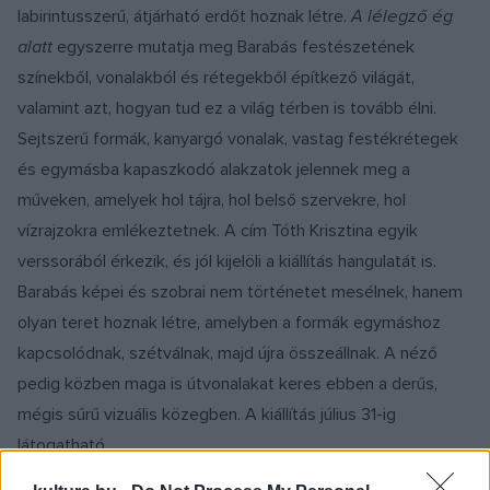
labirintusszerű, átjárható erdőt hoznak létre.
A lélegző ég
alatt
egyszerre mutatja meg Barabás festészetének
színekből, vonalakból és rétegekből építkező világát,
valamint azt, hogyan tud ez a világ térben is tovább élni.
Sejtszerű formák, kanyargó vonalak, vastag festékrétegek
és egymásba kapaszkodó alakzatok jelennek meg a
műveken, amelyek hol tájra, hol belső szervekre, hol
vízrajzokra emlékeztetnek. A cím Tóth Krisztina egyik
verssorából érkezik, és jól kijelöli a kiállítás hangulatát is.
Barabás képei és szobrai nem történetet mesélnek, hanem
olyan teret hoznak létre, amelyben a formák egymáshoz
kapcsolódnak, szétválnak, majd újra összeállnak. A néző
pedig közben maga is útvonalakat keres ebben a derűs,
mégis sűrű vizuális közegben. A kiállítás július 31-ig
látogatható.