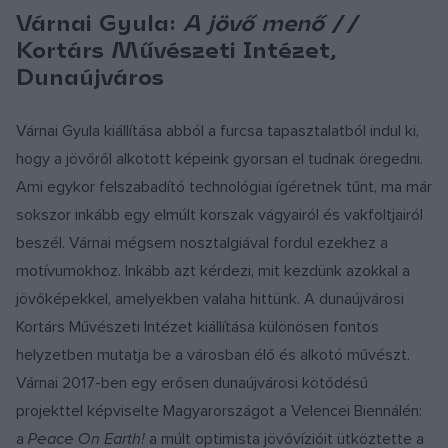
Várnai Gyula:
A jövő menő
//
Kortárs Művészeti Intézet,
Dunaújváros
Várnai Gyula kiállítása abból a furcsa tapasztalatból indul ki,
hogy a jövőről alkotott képeink gyorsan el tudnak öregedni.
Ami egykor felszabadító technológiai ígéretnek tűnt, ma már
sokszor inkább egy elmúlt korszak vágyairól és vakfoltjairól
beszél. Várnai mégsem nosztalgiával fordul ezekhez a
motívumokhoz. Inkább azt kérdezi, mit kezdünk azokkal a
jövőképekkel, amelyekben valaha hittünk. A dunaújvárosi
Kortárs Művészeti Intézet kiállítása különösen fontos
helyzetben mutatja be a városban élő és alkotó művészt.
Várnai 2017-ben egy erősen dunaújvárosi kötődésű
projekttel képviselte Magyarországot a Velencei Biennálén:
a
Peace On Earth!
a múlt optimista jövővízióit ütköztette a