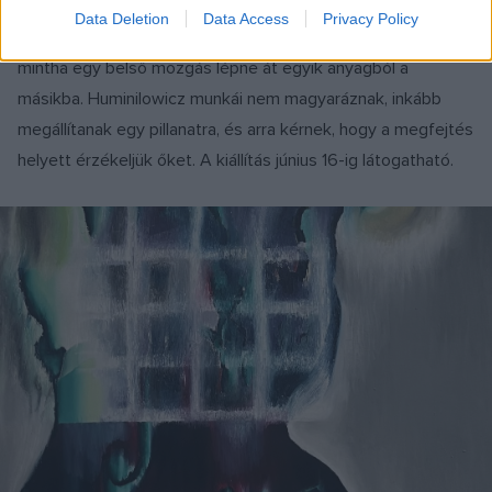
kerámiák és textilasszamblázsok is megjelennek. Ezek
Data Deletion
Data Access
Privacy Policy
továbbviszik ugyanazt az ösztönös, érzéki gondolkodást:
mintha egy belső mozgás lépne át egyik anyagból a
másikba. Huminilowicz munkái nem magyaráznak, inkább
megállítanak egy pillanatra, és arra kérnek, hogy a megfejtés
helyett érzékeljük őket. A kiállítás június 16-ig látogatható.