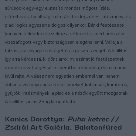
sűrűsödik egy-egy elutasító mondat mögött. Ízlés,
előfeltevés, tanultság, kulturális beidegződés, intézményi és
piaci logika egyszerre dolgozik ilyenkor. Bánki festészete
könnyen beleütközik ezekbe a reflexekbe, mert nem akar
visszafogott vagy biztonságosan elegáns lenni. Vállalja a
túlzást, az anyagszerűséget és a gesztus erejét. A kiállítás
így arra kérdez rá, ki dönt arról, mi számít jó festészetnek,
mi válik nevetségessé, mi kerül be a kánonba, és mi marad
kívül rajta. A válasz nem egyetlen embernél van, hanem
abban a viszonyrendszerben, amelyet kritikusok, kurátorok,
gyűjtők, intézmények, a piac és a nézők együtt mozgatnak.
A kiállítás június 25-ig látogatható.
Kanics Dorottya:
Puha ketrec
//
Zsdrál Art Galéria, Balatonfüred