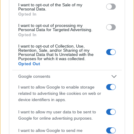
consent section.
I want to opt-out of the Sale of my
Personal Data.
Koleszár Stella és Metzing Eszter közös formációja, a 𝓁𝓊𝓉𝓊𝓂
Opted In
a Vajda Lajos Stúdió pincegalériájában mutatja be új
I want to opt-out of processing my
installációját. A kiállítás a gyerekkori szocializáció, az iskolai
Personal Data for Targeted Advertising.
Opted In
közeg, a kirekesztés és a bántalmazás emlékei felől indul,
de nem direkt módon beszél traumáról. Inkább olyan teret
I want to opt-out of Collection, Use,
Retention, Sale, and/or Sharing of my
hoz létre, ahol a sérülés, az izoláció és a későbbi
Personal Data that Is Unrelated with the
Purposes for which it was collected.
feldolgozás anyagokon keresztül válik érzékelhetővé. A cím
Opted Out
Sylvia Plath
Az üvegbura
című regényéből érkezik, és
Google consents
pontosan érzékelteti ezt az átmeneti állapotot: mintha
valaki hosszú idő után, sűrű víz alól jutna újra levegőhöz. A
I want to allow Google to enable storage
related to advertising like cookies on web or
kiállításban az ártér világa is fontos szerepet kap. A
device identifiers in apps.
mélyben bomlás és rothadás zajlik, a felszínen viszont már új
minőségek képződnek. A vályog, homok, üveg, textil és
I want to allow my user data to be sent to
Google for online advertising purposes.
papír egyszerre idéznek meg valami törékenyt és súlyosat.
A kiállítás hanginstallációval is kiegészül, Mákó Rozi
I want to allow Google to send me