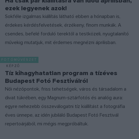
Ha csak pár kiállításra van időd áprilisban,
ezek legyenek azok!
Sokféle izgalmas kiállítás látható ebben a hónapban is,
érdekes kérdésfelvetések, érzékeny, finom munkák. A
csendes, befelé forduló terektől a testközeli, nyugtalanító
művekig mutatjuk, mit érdemes megnézni áprilisban.
FOTÓMŰVÉSZET
KÉPZŐ
Tíz kihagyhatatlan program a tízéves
Budapest Fotó Fesztiválról
Női nézőpontok, friss tehetségek, város és társadalom a
divat tükrében, egy Magnum-sztárfotós és analóg aura:
egyre nehezebb összeválogatni tíz kiállítást a fotográfia
éves ünnepe, az idén jubiláló Budapest Fotó Fesztivál
repertoárjából, mi mégis megpróbáltuk.