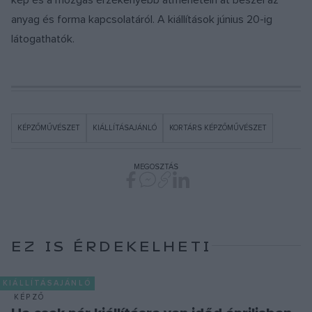
kép és a mozgás érzékenyebb átmenetein át beszél az
anyag és forma kapcsolatáról. A kiállítások június 20-ig
látogathatók.
KÉPZŐMŰVÉSZET
KIÁLLÍTÁSAJÁNLÓ
KORTÁRS KÉPZŐMŰVÉSZET
MEGOSZTÁS
EZ IS ÉRDEKELHETI
KIÁLLÍTÁSAJÁNLÓ
KÉPZŐ