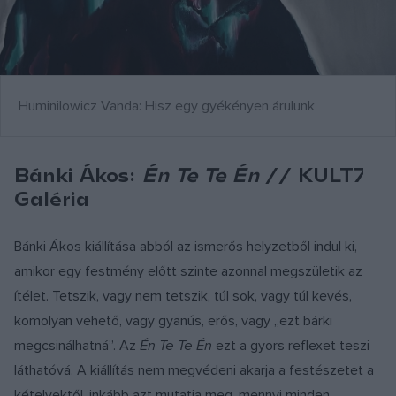
Huminilowicz Vanda: Hisz egy gyékényen árulunk
Bánki Ákos:
Én Te Te Én
// KULT7
Galéria
Bánki Ákos kiállítása abból az ismerős helyzetből indul ki,
amikor egy festmény előtt szinte azonnal megszületik az
ítélet. Tetszik, vagy nem tetszik, túl sok, vagy túl kevés,
komolyan vehető, vagy gyanús, erős, vagy „ezt bárki
megcsinálhatná”. Az
Én Te Te Én
ezt a gyors reflexet teszi
láthatóvá. A kiállítás nem megvédeni akarja a festészetet a
kételyektől, inkább azt mutatja meg, mennyi minden