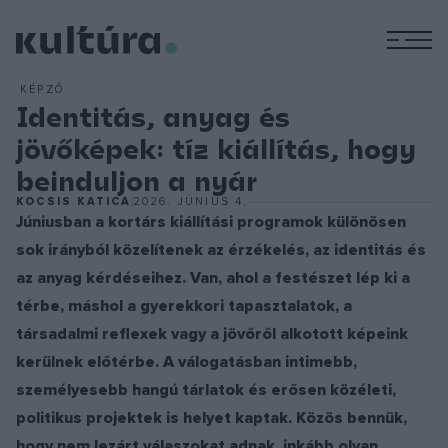
M
KÉPZŐ
Identitás, anyag és
jövőképek: tíz kiállítás, hogy
beinduljon a nyár
KOCSIS KATICA
2026. JÚNIUS 4.
Júniusban a kortárs kiállítási programok különösen
sok irányból közelítenek az érzékelés, az identitás és
az anyag kérdéseihez. Van, ahol a festészet lép ki a
térbe, máshol a gyerekkori tapasztalatok, a
társadalmi reflexek vagy a jövőről alkotott képeink
kerülnek előtérbe. A válogatásban intimebb,
személyesebb hangú tárlatok és erősen közéleti,
politikus projektek is helyet kaptak. Közös bennük,
hogy nem lezárt válaszokat adnak, inkább olyan