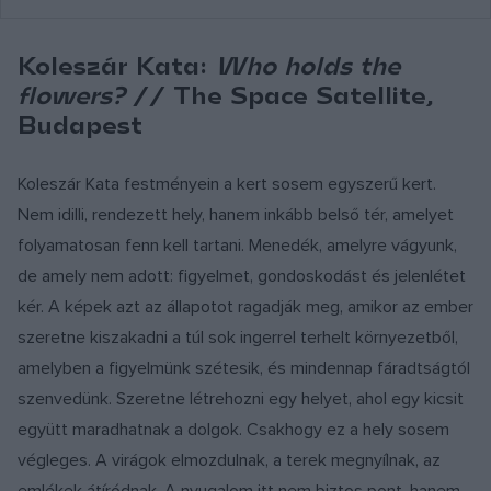
Koleszár Kata:
Who holds the
flowers?
// The Space Satellite,
Budapest
Koleszár Kata festményein a kert sosem egyszerű kert.
Nem idilli, rendezett hely, hanem inkább belső tér, amelyet
folyamatosan fenn kell tartani. Menedék, amelyre vágyunk,
de amely nem adott: figyelmet, gondoskodást és jelenlétet
kér. A képek azt az állapotot ragadják meg, amikor az ember
szeretne kiszakadni a túl sok ingerrel terhelt környezetből,
amelyben a figyelmünk szétesik, és mindennap fáradtságtól
szenvedünk. Szeretne létrehozni egy helyet, ahol egy kicsit
együtt maradhatnak a dolgok. Csakhogy ez a hely sosem
végleges. A virágok elmozdulnak, a terek megnyílnak, az
emlékek átíródnak. A nyugalom itt nem biztos pont, hanem