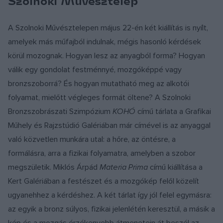
Szolnoki Művésztelep
A Szolnoki Művésztelepen május 22-én két kiállítás is nyílt,
amelyek más műfajból indulnak, mégis hasonló kérdések
körül mozognak. Hogyan lesz az anyagból forma? Hogyan
válik egy gondolat festménnyé, mozgóképpé vagy
bronzszoborrá? És hogyan mutatható meg az alkotói
folyamat, mielőtt végleges formát öltene? A Szolnoki
Bronzszobrászati Szimpózium
KOHÓ
című tárlata a Grafikai
Műhely és Rajzstúdió Galériában már címével is az anyaggal
való közvetlen munkára utal: a hőre, az öntésre, a
formálásra, arra a fizikai folyamatra, amelyben a szobor
megszületik. Miklós Árpád
Materia Prima
című kiállítása a
Kert Galériában a festészet és a mozgókép felől közelít
ugyanehhez a kérdéshez. A két tárlat így jól felel egymásra:
az egyik a bronz súlyos, fizikai jelenlétén keresztül, a másik a