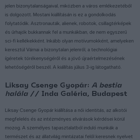
jelen bizonytalanságaival, miközben a város emlékezetéből
is dolgozott. Mostani kiállításán is ez a gondolkodás
folytatódik. Asztronauták, alienek, robotok, csillagtérképek
és űrhajók bukkannak fel a munkákban, de nem egyszerű
sci-fi kellékekként. Inkább olyan motívumokként, amelyeken
keresztül Várnai a bizonytalan jelenről, a technológiai
ígéretek törékenységéről és a jövő újraértelmezésének
lehetőségéről beszél. A kiállítás július 3-ig látogatható.
Liksay Csenge Gyopár:
A bestia
halála
// Inda Galéria, Budapest
Liksay Csenge Gyopár kiállítása a női identitás, az alkotói
megfelelés és az intézményes elvárások kérdései körül
mozog. A személyes tapasztalatból induló munkák a
természet és az állatvilág mintázatai felől keresnek nyelvet