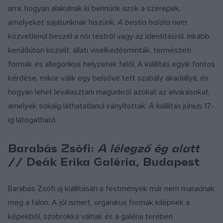
arra, hogyan alakulnak ki bennünk azok a szerepek,
amelyeket sajátunknak hiszünk.
A bestia halála
nem
közvetlenül beszél a női testről vagy az identitásról. Inkább
kerülőúton közelít: állati viselkedésminták, természeti
formák és allegorikus helyzetek felől. A kiállítás egyik fontos
kérdése, mikor válik egy belsővé tett szabály akadállyá, és
hogyan lehet leválasztani magunkról azokat az elvárásokat,
amelyek sokáig láthatatlanul irányítottak. A kiállítás június 17-
ig látogatható.
Barabás Zsófi:
A lélegző ég alatt
// Deák Erika Galéria, Budapest
Barabás Zsófi új kiállításán a festmények már nem maradnak
meg a falon. A jól ismert, organikus formák kilépnek a
képekből, szobrokká válnak és a galéria terében