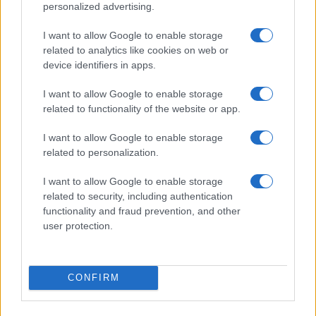
közreműködésével. A kiállítás július 19-ig látogatható.
personalized advertising.
I want to allow Google to enable storage
Huminilowicz Vanda:
Hisz egy
related to analytics like cookies on web or
gyékényen árulunk
// Művház
device identifiers in apps.
I want to allow Google to enable storage
Huminilowicz Vanda festményei előtt nem az a
related to functionality of the website or app.
legfontosabb kérdés, hogy pontosan mit látunk. A munkák
I want to allow Google to enable storage
inkább az érzékelés felől közelítenek: nem a „mi”, hanem a
related to personalization.
„hogyan” válik fontossá. Képei nem az ábrázolásra épülnek,
hanem arra, ahogyan a színek, a formák és az átmenetek
I want to allow Google to enable storage
related to security, including authentication
egymásba folynak. Nincsenek éles határok. A formák
functionality and fraud prevention, and other
egymásba sugároznak, a színek lassan átfolynak egymásba,
user protection.
mintha minden egy közös, vibráló anyagból állna össze. Az
olajfesték súlya és a szinte világító színmezők egyszerre
CONFIRM
vannak jelen, ezért a képek egyszerre hatnak légiesnek és
nagyon is testinek. A kiállításon a festmények mellett