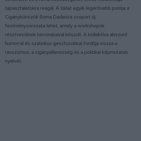
tapasztalatokra reagál. A tárlat egyik legerősebb pontja a
Cigánybűnözők Roma Dadaista csoport új
festménysorozata lehet, amely a workshopok
résztvevőinek bevonásával készült. A kollektíva abszurd
humorral és szatirikus gesztusokkal fordítja vissza a
rasszizmus, a cigányellenesség és a politikai képmutatás
nyelvét.