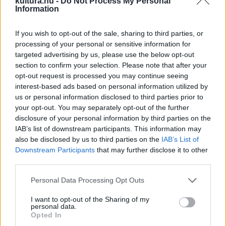
kultura.hu -
Do Not Process My Personal
Information
If you wish to opt-out of the sale, sharing to third parties, or
processing of your personal or sensitive information for
targeted advertising by us, please use the below opt-out
section to confirm your selection. Please note that after your
opt-out request is processed you may continue seeing
interest-based ads based on personal information utilized by
us or personal information disclosed to third parties prior to
your opt-out. You may separately opt-out of the further
disclosure of your personal information by third parties on the
IAB’s list of downstream participants. This information may
Barabás Zsófi: A lélegző ég alatt
also be disclosed by us to third parties on the
IAB’s List of
Downstream Participants
that may further disclose it to other
third parties.
𝓁𝓊𝓉𝓊𝓂 – Koleszár Stella & Metzing
Please note that this website/app uses one or more Google
Personal Data Processing Opt Outs
Eszter:
Mocsármély álomból
services and may gather and store information including but
not limited to your visit or usage behaviour. You may click to
I want to opt-out of the Sharing of my
buktam felszínre
// Vajda Lajos
personal data.
grant or deny consent to Google and its third-party tags to
Stúdió, Szentendre
Opted In
use your data for below specified purposes in below Google