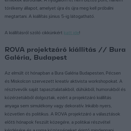
törékeny állapot, amelyet újra és újra meg kell próbálni
megtartani. A kiállítás június 5-ig látogatható.
A kiállításról szóló cikkünkért
katt ide
!
ROVA projektzáró kiállítás // Bura
Galéria, Budapest
Az elmúlt öt hónapban a Bura Galéria Budapesten, Pécsen
és Miskolcon szervezett kreatív aktivista workshopokat. A
résztvevők saját tapasztalataikból, dühükből, humorukból és
közérzetükből dolgoztak, ezért a projektzáró kiállítás
anyaga sem simulékony vagy dekoratív. Inkább nyers,
közvetlen és politikus. A ROVA projektzáró a választások
előtti hónapok feszült közegére, a politikai részvétel
kérdésére és a roma közösségeket érintő mindennapi