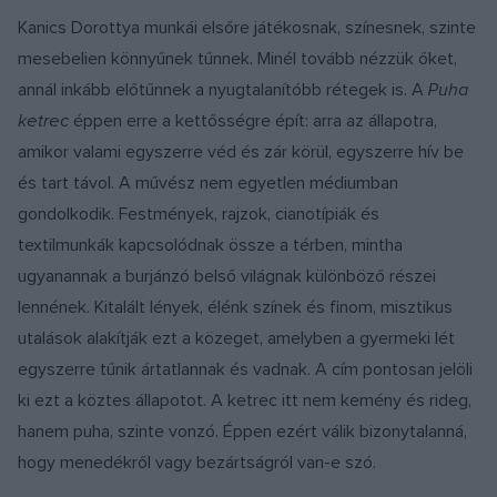
Kanics Dorottya munkái elsőre játékosnak, színesnek, szinte
mesebelien könnyűnek tűnnek. Minél tovább nézzük őket,
annál inkább előtűnnek a nyugtalanítóbb rétegek is. A
Puha
ketrec
éppen erre a kettősségre épít: arra az állapotra,
amikor valami egyszerre véd és zár körül, egyszerre hív be
és tart távol. A művész nem egyetlen médiumban
gondolkodik. Festmények, rajzok, cianotípiák és
textilmunkák kapcsolódnak össze a térben, mintha
ugyanannak a burjánzó belső világnak különböző részei
lennének. Kitalált lények, élénk színek és finom, misztikus
utalások alakítják ezt a közeget, amelyben a gyermeki lét
egyszerre tűnik ártatlannak és vadnak. A cím pontosan jelöli
ki ezt a köztes állapotot. A ketrec itt nem kemény és rideg,
hanem puha, szinte vonzó. Éppen ezért válik bizonytalanná,
hogy menedékről vagy bezártságról van-e szó.