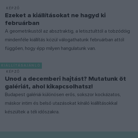
KÉPZŐ
Ezeket a kiállításokat ne hagyd ki
februárban
A geometrikustól az absztraktig, a letisztulttól a tobzódóig
mindenféle kiállítás közül válogathatunk februárban attól
függően, hogy épp milyen hangulatunk van.
KIÁLLÍTÁSAJÁNLÓ
KÉPZŐ
Unod a decemberi hajtást? Mutatunk öt
galériát, ahol kikapcsolhatsz!
Budapest galériái különösen erős, sokszor kockázatos,
máskor intim és belső utazásokat kínáló kiállításokkal
készültek a téli időszakra.