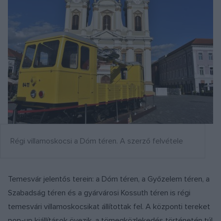
Régi villamoskocsi a Dóm téren. A szerző felvétele
Temesvár jelentős terein: a Dóm téren, a Győzelem téren, a
Szabadság téren és a gyárvárosi Kossuth téren is régi
temesvári villamoskocsikat állítottak fel. A központi tereket
pop-up kiállítások övezik, a tömegközlekedés történetén túl