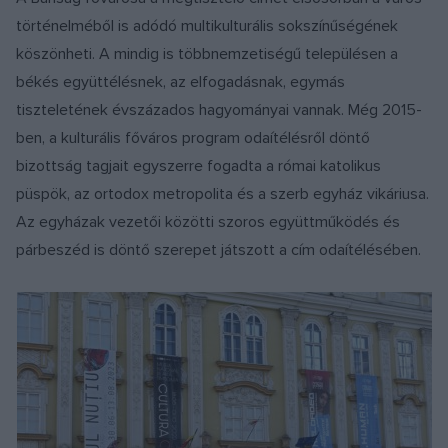
történelméből is adódó multikulturális sokszínűségének
köszönheti. A mindig is többnemzetiségű településen a
békés együttélésnek, az elfogadásnak, egymás
tiszteletének évszázados hagyományai vannak. Még 2015-
ben, a kulturális főváros program odaítélésről döntő
bizottság tagjait egyszerre fogadta a római katolikus
püspök, az ortodox metropolita és a szerb egyház vikáriusa.
Az egyházak vezetői közötti szoros együttműködés és
párbeszéd is döntő szerepet játszott a cím odaítélésében.