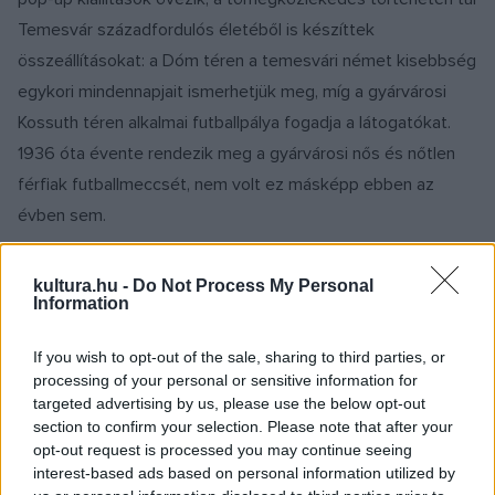
Temesvár századfordulós életéből is készíttek
összeállításokat: a Dóm téren a temesvári német kisebbség
egykori mindennapjait ismerhetjük meg, míg a gyárvárosi
Kossuth téren alkalmai futballpálya fogadja a látogatókat.
1936 óta évente rendezik meg a gyárvárosi nős és nőtlen
férfiak futballmeccsét, nem volt ez másképp ebben az
évben sem.
kultura.hu -
Do Not Process My Personal
Information
If you wish to opt-out of the sale, sharing to third parties, or
processing of your personal or sensitive information for
targeted advertising by us, please use the below opt-out
section to confirm your selection. Please note that after your
opt-out request is processed you may continue seeing
interest-based ads based on personal information utilized by