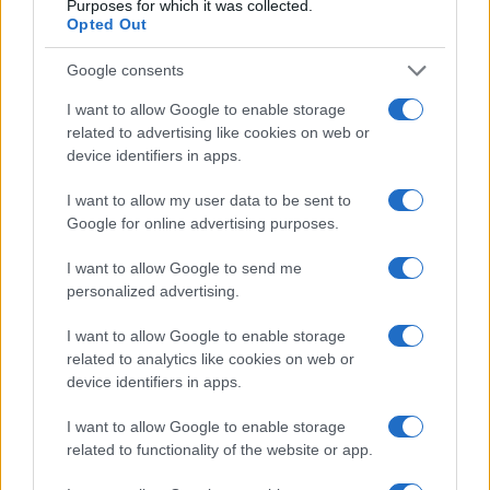
Purposes for which it was collected.
Opted Out
Google consents
I want to allow Google to enable storage
related to advertising like cookies on web or
device identifiers in apps.
I want to allow my user data to be sent to
Google for online advertising purposes.
Függőleges kert a Győzelem téren. Fotó: Temesvár
I want to allow Google to send me
2023 EKF / Cornel Putan
personalized advertising.
I want to allow Google to enable storage
Új kulturális intézmények nyitották meg kapujukat szerte a
related to analytics like cookies on web or
device identifiers in apps.
városban. Egy belvárosi régi kaszárnyaépület is kiállítótérré
változott
: After sculpture
–
A szobrászat után
címmel
I want to allow Google to enable storage
related to functionality of the website or app.
egymást követő tárlatok során a szobrászat új útjait, a
művészeti ág megújulásának lehetőségeit kívánják