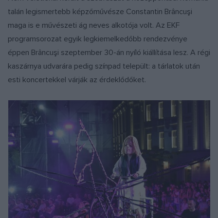
talán legismertebb képzőművésze Constantin Brâncuşi
maga is e művészeti ág neves alkotója volt. Az EKF
programsorozat egyik legkiemelkedőbb rendezvénye
éppen Brâncuşi szeptember 30-án nyíló kiállítása lesz. A régi
kaszárnya udvarára pedig színpad települt: a tárlatok után
esti koncertekkel várják az érdeklődőket.