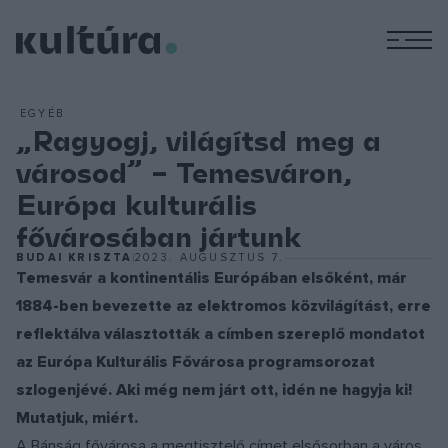
M
EGYÉB
„Ragyogj, világítsd meg a
városod” – Temesváron,
Európa kulturális
fővárosában jártunk
BUDAI KRISZTA
2023. AUGUSZTUS 7.
Temesvár a kontinentális Európában elsőként, már
1884-ben bevezette az elektromos közvilágítást, erre
reflektálva választották a címben szereplő mondatot
az Európa Kulturális Fővárosa programsorozat
szlogenjévé. Aki még nem járt ott, idén ne hagyja ki!
Mutatjuk, miért.
A Bánság fővárosa a megtisztelő címet elsősorban a város