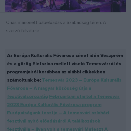
Óriás marionett bábelőadás a Szabadság téren. A
szerző felvétele
Az Európa Kulturális Fővárosa címet idén Veszprém
és a görög Elefszína mellett viselő Temesvárról és
programjairól korábban az alábbi cikkekben
számoltunk be:
Temesvár 2023 – Európa Kulturális
Fővárosa – A magyar közösség útja a
fesztiválsorozatig
Februárban startol a Temesvár
2023 Európa Kulturális Fővárosa program
Európaiságunk tesztje – A temesvári színházi
fesztivál nyitó előadásáról
A találkozások
fesztiválja – Ilyen volt a temesvári Mafeszt
A