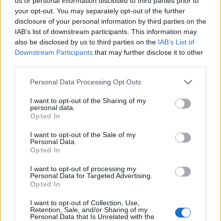
us or personal information disclosed to third parties prior to
your opt-out. You may separately opt-out of the further
disclosure of your personal information by third parties on the
IAB’s list of downstream participants. This information may
also be disclosed by us to third parties on the
IAB’s List of
Downstream Participants
that may further disclose it to other
third parties.
Ideiglenes futballpálya a gyárvárosi Kossuth téren.
Forrás: Temesvár 2023 EKF
Please note that this website/app uses one or more Google
Personal Data Processing Opt Outs
services and may gather and store information including but
not limited to your visit or usage behaviour. You may click to
I want to opt-out of the Sharing of my
personal data.
grant or deny consent to Google and its third-party tags to
A Győzelem téren, ahol 1989-ben a Ceauşescu-rezsim elleni
Opted In
use your data for below specified purposes in below Google
forradalom szikrái fellobbantak, most a barcelonai MAIO
consent section.
I want to opt-out of the Sale of my
Personal Data.
Architects által tervezett függőleges, kivilágított kert
Opted In
fogadja a járókelőket.
I want to opt-out of processing my
Personal Data for Targeted Advertising.
Opted In
I want to opt-out of Collection, Use,
Retention, Sale, and/or Sharing of my
Personal Data that Is Unrelated with the