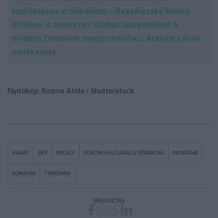
kísérletezés privilégiuma – Beszélgetés Balázs
Attilával, a temesvári színház igazgatójával
A
modern Temesvár megteremtője – Székely László
emlékezete
Nyitókép: Kozma Attila / Shutterstock
BÁNÁT
EKF
ERDÉLY
EURÓPA KULTURÁLIS FŐVÁROSA
PROGRAM
ROMÁNIA
TEMESVÁR
MEGOSZTÁS