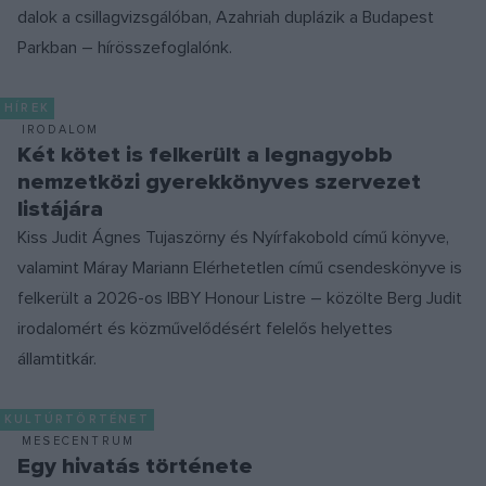
dalok a csillagvizsgálóban, Azahriah duplázik a Budapest
Parkban – hírösszefoglalónk.
HÍREK
IRODALOM
Két kötet is felkerült a legnagyobb
nemzetközi gyerekkönyves szervezet
listájára
Kiss Judit Ágnes Tujaszörny és Nyírfakobold című könyve,
valamint Máray Mariann Elérhetetlen című csendeskönyve is
felkerült a 2026-os IBBY Honour Listre – közölte Berg Judit
irodalomért és közművelődésért felelős helyettes
államtitkár.
KULTÚRTÖRTÉNET
MESECENTRUM
Egy hivatás története