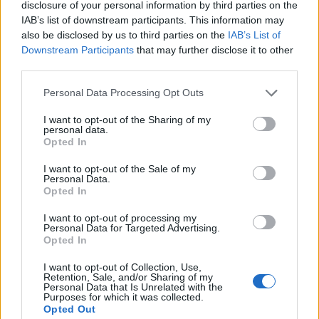
disclosure of your personal information by third parties on the
tengermélyre, ott egy víz alatti városba jutnak, ahol az
IAB’s list of downstream participants. This information may
óriáspolip uralkodik az álarcosok közt.
also be disclosed by us to third parties on the
IAB’s List of
Downstream Participants
that may further disclose it to other
third parties.
Please note that this website/app uses one or more Google
Personal Data Processing Opt Outs
services and may gather and store information including but
not limited to your visit or usage behaviour. You may click to
I want to opt-out of the Sharing of my
personal data.
grant or deny consent to Google and its third-party tags to
Opted In
use your data for below specified purposes in below Google
consent section.
I want to opt-out of the Sale of my
Personal Data.
Opted In
I want to opt-out of processing my
Personal Data for Targeted Advertising.
Opted In
I want to opt-out of Collection, Use,
Retention, Sale, and/or Sharing of my
Personal Data that Is Unrelated with the
Purposes for which it was collected.
Trendi színű a paletta, melyben a türkizek uralkodnak,
Opted Out