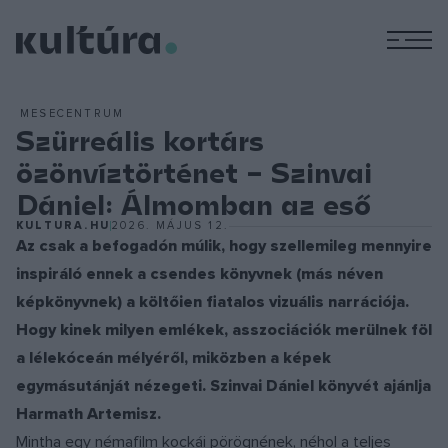
M
MESECENTRUM
Szürreális kortárs
özönvíztörténet – Szinvai
Dániel: Álmomban az eső
KULTURA.HU
2026. MÁJUS 12.
Az csak a befogadón múlik, hogy szellemileg mennyire
inspiráló ennek a csendes könyvnek (más néven
képkönyvnek) a költőien fiatalos vizuális narrációja.
Hogy kinek milyen emlékek, asszociációk merülnek föl
a lélekóceán mélyéről, miközben a képek
egymásutánját nézegeti. Szinvai Dániel könyvét ajánlja
Harmath Artemisz.
Mintha egy némafilm kockái pörögnének, néhol a teljes