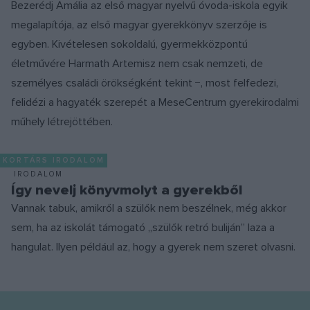
Bezerédj Amália az első magyar nyelvű óvoda-iskola egyik
megalapítója, az első magyar gyerekkönyv szerzője is
egyben. Kivételesen sokoldalú, gyermekközpontú
életművére Harmath Artemisz nem csak nemzeti, de
személyes családi örökségként tekint −, most felfedezi,
felidézi a hagyaték szerepét a MeseCentrum gyerekirodalmi
műhely létrejöttében.
KORTÁRS IRODALOM
IRODALOM
Így nevelj könyvmolyt a gyerekből
Vannak tabuk, amikről a szülők nem beszélnek, még akkor
sem, ha az iskolát támogató „szülők retró buliján” laza a
hangulat. Ilyen például az, hogy a gyerek nem szeret olvasni.