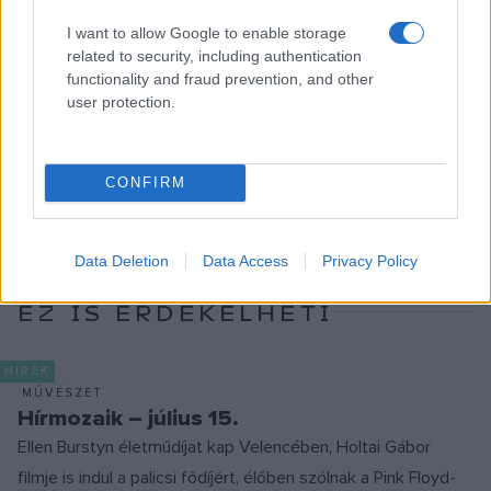
I want to allow Google to enable storage
related to security, including authentication
functionality and fraud prevention, and other
GYERMEKIRODALOM
KÖNYVAJÁNLÓ
KÖNYVRECENZIÓ
user protection.
NEW HUNGARIAN CHILDLIT
RECENZIÓ
SZINVAI DÁNIEL
CONFIRM
MEGOSZTÁS
Data Deletion
Data Access
Privacy Policy
EZ IS ÉRDEKELHETI
HÍREK
MŰVÉSZET
Hírmozaik – július 15.
Ellen Burstyn életműdíjat kap Velencében, Holtai Gábor
filmje is indul a palicsi fődíjért, élőben szólnak a Pink Floyd-