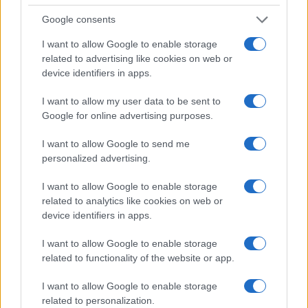
steampunkszerű, hangszerrel kombinált járművek jelennek
Google consents
meg, mint a tengeralattjáró-géporgona és a tuba-hajókürt.
Art deco tornyok magasában járunk, mire a kapitány
I want to allow Google to enable storage
related to advertising like cookies on web or
megküzd a polippal, a lány kihúzza az óriásdugót, a víz
device identifiers in apps.
lefolyik, és visszatérünk a fiúszoba festményei közé, a
realitásba. Azokat a képeket pedig láttuk már valahol…
I want to allow my user data to be sent to
Google for online advertising purposes.
Fotók: Sorok Péter / Kultúra.hu
I want to allow Google to send me
personalized advertising.
I want to allow Google to enable storage
related to analytics like cookies on web or
Szinvai Dániel:
Álmomban az eső
. 2025,
device identifiers in apps.
Csimota Kiadó.
I want to allow Google to enable storage
Korosztály: 12–99 év
related to functionality of the website or app.
I want to allow Google to enable storage
related to personalization.