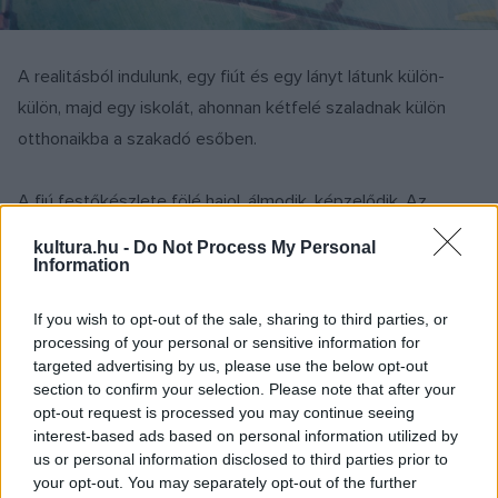
A realitásból indulunk, egy fiút és egy lányt látunk külön-
külön, majd egy iskolát, ahonnan kétfelé szaladnak külön
otthonaikba a szakadó esőben.
A fiú festőkészlete fölé hajol, álmodik, képzelődik. Az
előszobában lógó fotó alapján sejthető, hogy hajóskapitány
kultura.hu -
Do Not Process My Personal
édesapját festi meg búvárként. Tehát emlékezik is. A férfi
Information
ugyanis hiányzik a frissebb fotókról, ahol a fiú csak
If you wish to opt-out of the sale, sharing to third parties, or
édesanyjával látható. Közben odakint zuhog az eső…
processing of your personal or sensitive information for
Lapozunk, és a valóság, a fiú otthona és a képzeletében élő
targeted advertising by us, please use the below opt-out
kapitány egy közös, szürreális képre kerül: a ház már vízben
section to confirm your selection. Please note that after your
opt-out request is processed you may continue seeing
áll, a kapitány csónakkal érkezik. Kezdetét veszi az álombéli
interest-based ads based on personal information utilized by
kaland. A lánnyal együtt hajóra szállnak, viharba keverednek,
us or personal information disclosed to third parties prior to
majd egy cet szájába kerülnek. Mindent elborít az özönvíz. A
your opt-out. You may separately opt-out of the further