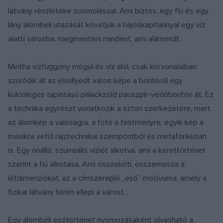
látvány részleteire zoomolással. Ami biztos, egy fiú és egy
lány álombeli utazását követjük a hajóskapitánnyal egy víz
alatti városba, megmenteni mindent, ami alámerült.
Mintha vízfüggöny mögül és víz alól, csak körvonalaiban
szűrődik át az elsüllyedt város képe a borítóról egy
különleges tapintású palackzöld pauszpír-védőborítón át. Ez
a technika egyrészt vonatkozik a sztori szerkezetére, mert
az álomkép a valóságra, a fotó a festményre, egyik kép a
másikra vetül rajztechnikai szempontból és metaforikusan
is. Egy önálló, szürreális víziót alkotva, ami a kerettörténet
szerint a fiú alkotása. Ami összeköti, összemossa a
létdimenziókat, az a címszereplő „eső” motívuma, amely a
fizikai látvány terén ellepi a várost.
Egy álombéli esőtörténet nyomozásaként olvasható a