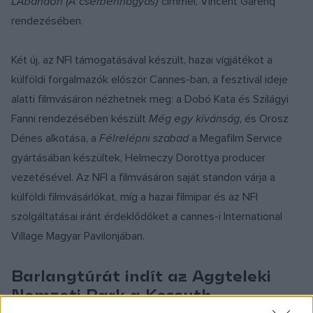
L’Abandon (A cserbenhagyás)
címmel, Vincent Garenq
rendezésében.
Két új, az NFI támogatásával készült, hazai vígjátékot a
külföldi forgalmazók először Cannes-ban, a fesztivál ideje
alatti filmvásáron nézhetnek meg: a Dobó Kata és Szilágyi
Fanni rendezésében készült
Még egy kívánság
, és Orosz
Dénes alkotása, a
Félrelépni szabad
a Megafilm Service
gyártásában készültek, Helmeczy Dorottya producer
vezetésével. Az NFI a filmvásáron saját standon várja a
külföldi filmvásárlókat, míg a hazai filmipar és az NFI
szolgáltatásai iránt érdeklődőket a cannes-i International
Village Magyar Pavilonjában.
Barlangtúrát indít az Aggteleki
Nemzeti Park a Kossuth-
barlangba