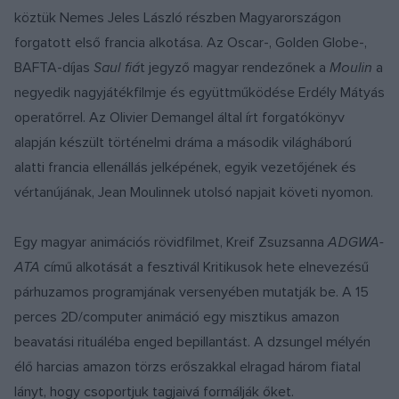
köztük Nemes Jeles László részben Magyarországon
forgatott első francia alkotása. Az Oscar-, Golden Globe-,
BAFTA-díjas
Saul fiá
t jegyző magyar rendezőnek a
Moulin
a
negyedik nagyjátékfilmje és együttműködése Erdély Mátyás
operatőrrel. Az Olivier Demangel által írt forgatókönyv
alapján készült történelmi dráma a második világháború
alatti francia ellenállás jelképének, egyik vezetőjének és
vértanújának, Jean Moulinnek utolsó napjait követi nyomon.
Egy magyar animációs rövidfilmet, Kreif Zsuzsanna
ADGWA-
ATA
című alkotását a fesztivál Kritikusok hete elnevezésű
párhuzamos programjának versenyében mutatják be. A 15
perces 2D/computer animáció egy misztikus amazon
beavatási rituáléba enged bepillantást. A dzsungel mélyén
élő harcias amazon törzs erőszakkal elragad három fiatal
lányt, hogy csoportjuk tagjaivá formálják őket.