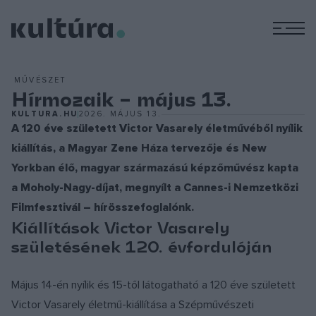
M
MŰVÉSZET
Hírmozaik – május 13.
KULTURA.HU
2026. MÁJUS 13.
A 120 éve született Victor Vasarely életművéből nyílik
kiállítás, a Magyar Zene Háza tervezője és New
Yorkban élő, magyar származású képzőművész kapta
a Moholy-Nagy-díjat, megnyílt a Cannes-i Nemzetközi
Filmfesztivál – hírösszefoglalónk.
Kiállítások Victor Vasarely
születésének 120. évfordulóján
Május 14-én nyílik és 15-től látogatható a 120 éve született
Victor Vasarely életmű-kiállítása a Szépművészeti