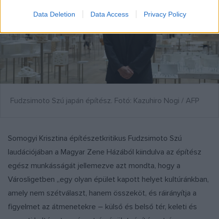
Data Deletion
Data Access
Privacy Policy
Fudzsimoto Szú japán építész. Fotó: Kazuhiro Nogi / AFP
Somogyi Krisztina építészetkritikus Fudzsimoto Szú
laudációjában a Magyar Zene Házából kiindulva az építész
egész munkásságát jellemezve azt mondta, hogy a
Városligetben „egy olyan épület kapott helyet kultúránkban,
amely nem szétválaszt, hanem összeköt, és ráirányítja a
figyelmet az átmenetekre – külső és belső tér, keleti és