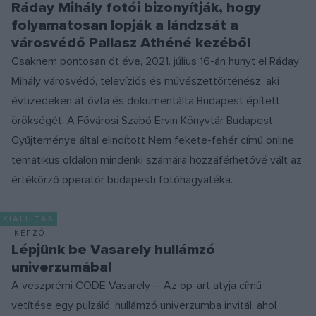
Ráday Mihály fotói bizonyítják, hogy
folyamatosan lopják a lándzsát a
városvédő Pallasz Athéné kezéből
Csaknem pontosan öt éve, 2021. július 16-án hunyt el Ráday
Mihály városvédő, televíziós és művészettörténész, aki
évtizedeken át óvta és dokumentálta Budapest épített
örökségét. A Fővárosi Szabó Ervin Könyvtár Budapest
Gyűjteménye által elindított Nem fekete-fehér című online
tematikus oldalon mindenki számára hozzáférhetővé vált az
értékőrző operatőr budapesti fotóhagyatéka.
KIÁLLÍTÁS
KÉPZŐ
Lépjünk be Vasarely hullámzó
univerzumába!
A veszprémi CODE Vasarely – Az op-art atyja című
vetítése egy pulzáló, hullámzó univerzumba invitál, ahol