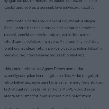
nyugati kultúra, természet és épület, építészet és zene, a
körülöttünk lévő és a bennünk lévő művészet között”.
Fudzsimoto előadásában elsőként ugyancsak a Magyar
Zene Házáról beszélt, a tervek első vázlatába erdőben
táncoló, zenélő embereket rajzolt, ezt kellett aztán
lefordítani az építészet nyelvére. Az eredmény az áttört,
lombkoronát idéző tető, a parkba olvadó üveghomlokzat, a
meglévő fák integrálásával tervezett épület lett.
Idős korára tekintettel Agnes Denes nem tudott
személyesen jelen lenni a díjátadón. Illés Anikó megbízott
rektorhelyettes, egyetemi tanár azt a nemrég New Yorkban
tett látogatást idézte fel, amikor a MOME küldöttsége
átadta az elismerést a kilencvenöt éves művésznek.