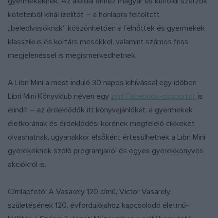
gyermekeknek. Az aloldal ehhez magyar és külföldi szerzők
köteteiből kínál ízelítőt – a honlapra feltöltött
„beleolvasóknak” köszönhetően a felnőttek és gyermekek
klasszikus és kortárs mesékkel, valamint számos friss
megjelenéssel is megismerkedhetnek.
A Libri Mini a most induló 30 napos kihívással egy időben
Libri Mini Könyvklub néven egy
zárt Facebook-csoportot
is
elindít – az érdeklődők itt könyvajánlókat, a gyermekek
életkorának és érdeklődési körének megfelelő cikkeket
olvashatnak, ugyanakkor elsőként értesülhetnek a Libri Mini
gyerekeknek szóló programjairól és egyes gyerekkönyves
akciókról is.
Címlapfotó: A Vasarely 120 című, Victor Vasarely
születésének 120. évfordulójához kapcsolódó életmű-