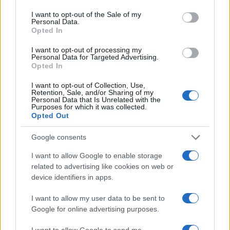
use your data for below specified purposes in below Google
consent section.
biztosítanak barlangászfelszerelések bérlésére az
I want to opt-out of the Sale of my
Personal Data.
információs irodában akár több napra is. Mivel a
Opted In
barlangászoverall felpróbálása és cseréje időbe telik, ezért a
I want to opt-out of processing my
résztvevőket arra kérik, hogy Aggtelekre korábban
Personal Data for Targeted Advertising.
Opted In
érkezzenek, mert Jósvafőre időben át kell érniük.
I want to opt-out of Collection, Use,
Retention, Sale, and/or Sharing of my
Átadták a Moholy-Nagy-díjat
Personal Data that Is Unrelated with the
Purposes for which it was collected.
Opted Out
Idén huszadik alkalommal adták át a Moholy-Nagy-díjat a
Google consents
MOME Auditóriumában, melyet a Tavaszi címátadóval
I want to allow Google to enable storage
egybekötve rendezett az egyetem – adta hírül az
related to advertising like cookies on web or
intézmény. Az elismerést ezúttal egyszerre két alkotó,
device identifiers in apps.
Fudzsimoto Szú japán építész és Agnes Denes magyar
I want to allow my user data to be sent to
származású, New Yorkban élő képzőművész, a konceptuális
Google for online advertising purposes.
művészet úttörő alakja kapta.
I want to allow Google to send me