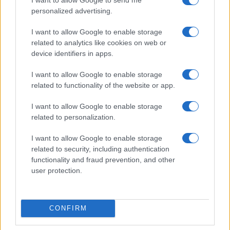
personalized advertising.
Az ünnepséget Kovács Csaba megbízott rektor gondolatai
nyitották, köszöntőbeszédében felidézte, hogy a díjat
I want to allow Google to enable storage
2006-ban Kopek Gábor alapította, abban az évben, amikor
related to analytics like cookies on web or
device identifiers in apps.
az egyetem Moholy-Nagy László fotográfus, festő, a
Bauhaus kiemelkedő tanárának a nevét felvette. Moholy-
I want to allow Google to enable storage
Nagy művészeti és tanári tevékenysége mellett
related to functionality of the website or app.
iskolaalapító is volt, mélyen autonóm személyiség, olyan
I want to allow Google to enable storage
ember, aki szabadon kísérletezve nyert univerzális tudást,
related to personalization.
válaszolt meg a 20. században 21. századi kérdéseket –
I want to allow Google to enable storage
mondta.
related to security, including authentication
functionality and fraud prevention, and other
user protection.
CONFIRM