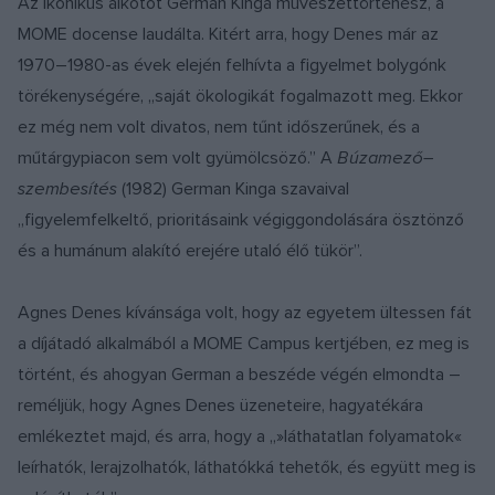
Az ikonikus alkotót German Kinga művészettörténész, a
MOME docense laudálta. Kitért arra, hogy Denes már az
1970–1980-as évek elején felhívta a figyelmet bolygónk
törékenységére, „saját ökologikát fogalmazott meg. Ekkor
ez még nem volt divatos, nem tűnt időszerűnek, és a
műtárgypiacon sem volt gyümölcsöző.” A
Búzamező–
szembesítés
(1982) German Kinga szavaival
„figyelemfelkeltő, prioritásaink végiggondolására ösztönző
és a humánum alakító erejére utaló élő tükör”.
Agnes Denes kívánsága volt, hogy az egyetem ültessen fát
a díjátadó alkalmából a MOME Campus kertjében, ez meg is
történt, és ahogyan German a beszéde végén elmondta –
reméljük, hogy Agnes Denes üzeneteire, hagyatékára
emlékeztet majd, és arra, hogy a „»láthatatlan folyamatok«
leírhatók, lerajzolhatók, láthatókká tehetők, és együtt meg is