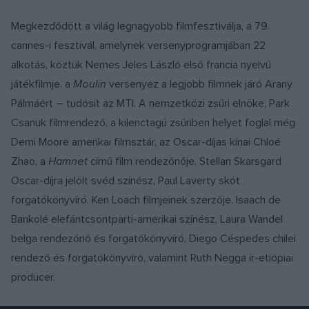
Megkezdődött a világ legnagyobb filmfesztiválja,
a 79.
cannes-i fesztivál, amelynek versenyprogramjában 22
alkotás, köztük Nemes Jeles László első francia nyelvű
játékfilmje, a
Moulin
versenyez a legjobb filmnek járó Arany
Pálmáért – tudósít az MTI.
A nemzetközi zsűri elnöke, Park
Csanuk filmrendező, a kilenctagú zsűriben helyet foglal még
Demi Moore amerikai filmsztár, az Oscar-díjas kínai Chloé
Zhao, a
Hamnet
című film rendezőnője, Stellan Skarsgard
Oscar-díjra jelölt svéd színész, Paul Laverty skót
forgatókönyvíró, Ken Loach filmjeinek szerzője, Isaach de
Bankolé elefántcsontparti-amerikai színész, Laura Wandel
belga rendezőnő és forgatókönyvíró, Diego Céspedes chilei
rendező és forgatókönyvíró, valamint Ruth Negga ír-etiópiai
producer.