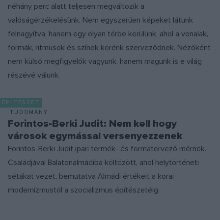
néhány perc alatt teljesen megváltozik a
valóságérzékelésünk. Nem egyszerűen képeket látunk
felnagyítva, hanem egy olyan térbe kerülünk, ahol a vonalak,
formák, ritmusok és színek körénk szerveződnek. Nézőként
nem külső megfigyelők vagyunk, hanem magunk is e világ
részévé válunk.
ÉPÍTÉSZET
TUDOMÁNY
Forintos-Berki Judit: Nem kell hogy
városok egymással versenyezzenek
Forintos-Berki Judit ipari termék- és formatervező mérnök.
Családjával Balatonalmádiba költözött, ahol helytörténeti
sétákat vezet, bemutatva Almádi értékeit a korai
modernizmustól a szocializmus építészetéig.