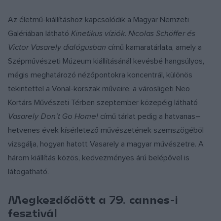
Az életmű-kiállításhoz kapcsolódik a Magyar Nemzeti
Galériában látható
Kinetikus víziók
.
Nicolas Schöffer és
Victor Vasarely dialógusban
című kamaratárlata, amely a
Szépművészeti Múzeum kiállításánál kevésbé hangsúlyos,
mégis meghatározó nézőpontokra koncentrál, különös
tekintettel a Vonal-korszak műveire, a városligeti Neo
Kortárs Művészeti Térben szeptember közepéig látható
Vasarely Don’t Go Home!
című tárlat pedig a hatvanas–
hetvenes évek kísérletező művészetének szemszögéből
vizsgálja, hogyan hatott Vasarely a magyar művészetre. A
három kiállítás közös, kedvezményes árú belépővel is
látogatható.
Megkezdődött a 79. cannes-i
fesztivál