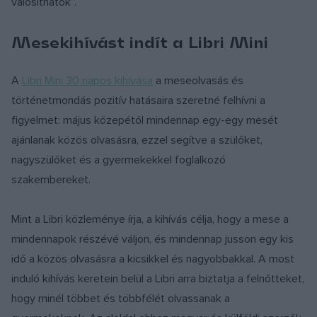
valósíthatók”.
Mesekihívást indít a Libri Mini
A
Libri Mini 30 napos kihívása
a meseolvasás és
történetmondás pozitív hatásaira szeretné felhívni a
figyelmet: május közepétől mindennap egy-egy mesét
ajánlanak közös olvasásra, ezzel segítve a szülőket,
nagyszülőket és a gyermekekkel foglalkozó
szakembereket.
Mint a Libri közleménye írja, a kihívás célja, hogy a mese a
mindennapok részévé váljon, és mindennap jusson egy kis
idő a közös olvasásra a kicsikkel és nagyobbakkal. A most
induló kihívás keretein belül a Libri arra biztatja a felnőtteket,
hogy minél többet és többfélét olvassanak a