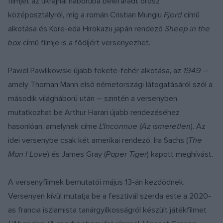
filmjét az ukrajnai háborúba belefáradt orosz
középosztályról, míg a román Cristian Mungiu
Fjord
című
alkotása és Kore-eda Hirokazu japán rendező
Sheep in the
box
című filmje is a fődíjért versenyezhet.
Pawel Pawlikowski újabb fekete-fehér alkotása, az
1949
–
amely Thoman Mann első németországi látogatásáról szól a
második világháború után – szintén a versenyben
mutatkozhat be Arthur Harari újabb rendezéséhez
hasonlóan, amelynek címe
L'Inconnue (Az ismeretlen
). Az
idei versenybe csak két amerikai rendező, Ira Sachs (
The
Man I Love
) és James Gray (
Paper Tiger
) kapott meghívást.
A versenyfilmek bemutatói május 13-án kezdődnek.
Versenyen kívül mutatja be a fesztivál szerda este a 2020-
as francia iszlamista tanárgyilkosságról készült játékfilmet