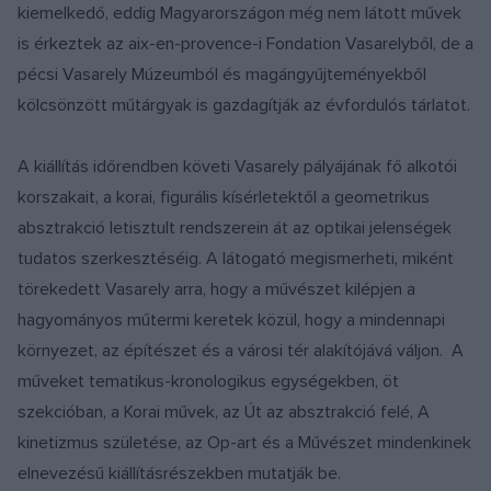
kiemelkedő, eddig Magyarországon még nem látott művek
is érkeztek az aix-en-provence-i Fondation Vasarelyből, de a
pécsi Vasarely Múzeumból és magángyűjteményekből
kölcsönzött műtárgyak is gazdagítják az évfordulós tárlatot.
A kiállítás időrendben követi Vasarely pályájának fő alkotói
korszakait, a korai, figurális kísérletektől a geometrikus
absztrakció letisztult rendszerein át az optikai jelenségek
tudatos szerkesztéséig. A látogató megismerheti, miként
törekedett Vasarely arra, hogy a művészet kilépjen a
hagyományos műtermi keretek közül, hogy a mindennapi
környezet, az építészet és a városi tér alakítójává váljon. A
műveket tematikus-kronologikus egységekben, öt
szekcióban, a Korai művek, az Út az absztrakció felé, A
kinetizmus születése, az Op-art és a Művészet mindenkinek
elnevezésű kiállításrészekben mutatják be.