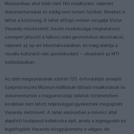
Múzeumban, ahol több mint 140 műalkotást, valamint
dokumentumokat és eddig nem ismert fotókat, filmeket is
láthat a közönség. A tárlat átfogó módon vizsgálja Victor
Vasarely művészetét, hiszen munkássága meghatározó
szerepet játszott a háború utáni geometrikus absztrakció,
valamint az op-art kibontakozásában, és máig alakítja a
vizuális kultúráról való gondolkodást – olvasható az MTI
tudósításában.
Az idén megnyitásának szintén 120. évfordulóját ünneplő
Szépművészeti Múzeum kiállításán látható műalkotások és
dokumentumok a magyarországi tárlatok történetében
korábban nem látott teljességgel igyekeznek megrajzolni
Vasarely életművét. A tárlat elsősorban a művész által
alapított budapesti kollekcióra épít, amely a legnagyobb és
legátfogóbb Vasarely-közgyűjtemény a világon, de