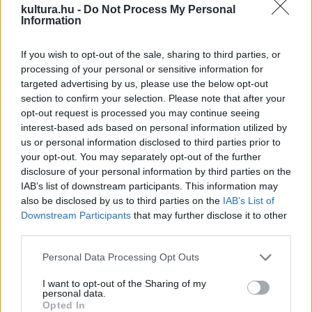
kultura.hu -
Do Not Process My Personal
Information
Barlangtúrát indít az Aggteleki Nemzeti Park május 17-én a
If you wish to opt-out of the sale, sharing to third parties, or
Borsod-Abaúj-Zemplén vármegyei Jósvafőn található
processing of your personal or sensitive information for
Kossuth-barlangban. Az összesen 1,2 kilométer hosszú túra
targeted advertising by us, please use the below opt-out
időtartama várhatóan három óra lesz, a teljesítéshez
section to confirm your selection. Please note that after your
opt-out request is processed you may continue seeing
gumicsizma vagy váltócipő, valamint terepi öltözet kötelező
interest-based ads based on personal information utilized by
– írja az MTI. A túra egészen a Reménytelen-szifonig vezet,
us or personal information disclosed to third parties prior to
az odáig vezető úton pedig feszített drótkötelek segítik a
your opt-out. You may separately opt-out of the further
disclosure of your personal information by third parties on the
tavon való közlekedést. A barlangban a csoport tagjai saját
IAB’s list of downstream participants. This information may
lámpákkal biztosítják a világítást, valamint sisak használata is
also be disclosed by us to third parties on the
IAB’s List of
kötelező.
Downstream Participants
that may further disclose it to other
third parties.
A túra előzetes bejelentkezés alapján indul el. Az útvonalon
Please note that this website/app uses one or more Google
Personal Data Processing Opt Outs
services and may gather and store information including but
csak 14 éves kornál idősebbek vehetnek részt, jegyet pedig
not limited to your visit or usage behaviour. You may click to
I want to opt-out of the Sharing of my
kizárólag online lehet vásárolni. A túra a jósvafői Kúria
personal data.
grant or deny consent to Google and its third-party tags to
Opted In
Oktatóközponttól indul, a szervezők pedig lehetőséget