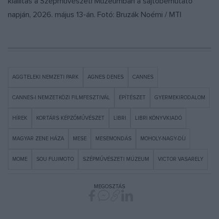
kiállítás a Szépművészeti Múzeumban a sajtóbemutató
napján, 2026. május 13-án. Fotó: Bruzák Noémi / MTI
AGGTELEKI NEMZETI PARK
AGNES DENES
CANNES
CANNES-I NEMZETKÖZI FILMFESZTIVÁL
ÉPÍTÉSZET
GYERMEKIRODALOM
HÍREK
KORTÁRS KÉPZŐMŰVÉSZET
LIBRI
LIBRI KÖNYVKIADÓ
MAGYAR ZENE HÁZA
MESE
MESEMONDÁS
MOHOLY-NAGY-DÍJ
MOME
SOU FUJIMOTO
SZÉPMŰVÉSZETI MÚZEUM
VICTOR VASARELY
MEGOSZTÁS