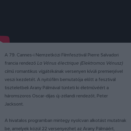
A 79. Cannes-i Nemzetközi Filmfesztivál Pierre Salvadori
francia rendező
La Vénus électrique (Elektromos Vénusz)
című romantikus vígjátékának versenyen kívüli premierjével
veszi kezdetét. A nyitófilm bemutatója előtt a fesztivál
tiszteletbeli Arany Pálmával tünteti ki életművéért a
háromszoros Oscar-díjas új-zélandi rendezőt, Peter
Jacksont.
A hivatalos programban mintegy nyolcvan alkotást mutatnak
be, amelyek közül 22 versenyezhet az Arany Pálmáért,