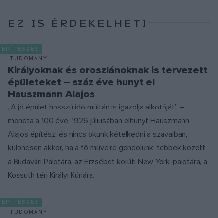
EZ IS ÉRDEKELHETI
ÉPÍTÉSZET
TUDOMÁNY
Királyoknak és oroszlánoknak is tervezett
épületeket – száz éve hunyt el
Hauszmann Alajos
„A jó épület hosszú idő múltán is igazolja alkotóját” –
mondta a 100 éve, 1926 júliusában elhunyt Hauszmann
Alajos építész, és nincs okunk kételkedni a szavaiban,
különösen akkor, ha a fő műveire gondolunk, többek között
a Budavári Palotára, az Erzsébet körúti New York-palotára, a
Kossuth téri Királyi Kúriára.
ÉPÍTÉSZET
TUDOMÁNY