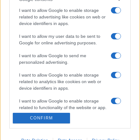
olyan kiváló sportolók születtek ezen a napon, mint Balczó
I want to allow Google to enable storage
András háromszoros olimpiai bajnok öttusázó (1938-ban) és
related to advertising like cookies on web or
Egerszegi Krisztina ötszörös olimpiai bajnok úszó (1974-ben,
device identifiers in apps.
képünkön).
I want to allow my user data to be sent to
Google for online advertising purposes.
EGYÉB
I want to allow Google to send me
Tárgyaláson döntenek Aretha Franklin
personalized advertising.
végakaratától
I want to allow Google to enable storage
Július 10-re írták ki azt a rendhagyó tárgyalást a michigani
related to analytics like cookies on web or
Pontiacban, amely dönt arról, hogy az öt éve elhunyt Aretha
device identifiers in apps.
Franklin két, kézzel írott végakaratából melyik alapján
I want to allow Google to enable storage
oszthatják fel örökségét.
related to functionality of the website or app.
CONFIRM
I want to allow Google to enable storage
related to personalization.
EGYÉB
Aretha Franklin lett minden idők
I want to allow Google to enable storage