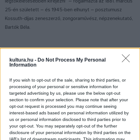
legtökéletesebben kifejezni” – fogalmazta az 1881. március
25-én született – és 1945-ben elhunyt – posztumusz
Kossuth-díjas zeneszerző, zongoraművész, népzenekutató,
Bartók Béla.
EZEN A NAPON TÖRTÉNT
Augusztus 16-án történt
kultura.hu -
Do Not Process My Personal
Information
1956. augusztus 16-án halt meg Lugosi Béla magyar–
amerikai színész, aki Drakula, a vámpír alakjának
If you wish to opt-out of the sale, sharing to third parties, or
megformálásával vált világhírűvé, a klasszikus horrorfilmek
processing of your personal or sensitive information for
sztárjává, és aki a színpadon is elsőként alakította a
targeted advertising by us, please use the below opt-out
section to confirm your selection. Please note that after your
vérszomjas erdélyi gróf szerepét. Bár a pályafutása során
opt-out request is processed you may continue seeing
több mint száztíz filmet forgatott, a legmeghatározóbb
interest-based ads based on personal information utilized by
szerepe még a túlvilágra is elkísérte, ugyanis kívánsága
us or personal information disclosed to third parties prior to
your opt-out. You may separately opt-out of the further
szerint Drakula jelmezében temették el.
disclosure of your personal information by third parties on the
IAB’s list of downstream participants. This information may