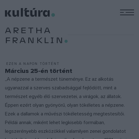
M
ARETHA
FRANKLIN
EZEN A NAPON TÖRTÉNT
Március 25-én történt
„A népzene a természet tüneménye. Ez az alkotás
ugyanazzal a szerves szabadsággal fejlődött, mint a
természet egyéb élő szervezetei, a virágok, az állatok.
Éppen ezért olyan gyönyörű, olyan tökéletes a népzene.
Ezek a dallamok a művészi tökéletesség megtestesítői.
Példái annak, miként lehet legkisebb formában,
legszerényebb eszközökkel valamilyen zenei gondolatot