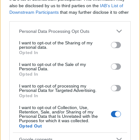
also be disclosed by us to third parties on the
IAB’s List of
EZEN A NAPON TÖRTÉNT
Downstream Participants
that may further disclose it to other
Március 25-én történt
third parties.
1926-ban ezen a napon született Papp László, vagy
Please note that this website/app uses one or more Google
Personal Data Processing Opt Outs
közismert nevén Papp Laci, háromszoros olimpiai bajnok
services and may gather and store information including but
not limited to your visit or usage behaviour. You may click to
I want to opt-out of the Sharing of my
ökölvívónk, aki 1948-ban a londoni, 1952-ben a helsinki és
personal data.
grant or deny consent to Google and its third-party tags to
1956-ban a melbourne-i ötkarikás játékokon nyert
Opted In
use your data for below specified purposes in below Google
aranyérmet. Papp Lacit mindmáig az ökölvívás legnagyobbjai
consent section.
I want to opt-out of the Sale of my
Personal Data.
közt tartják számon világszerte. Angyalföldön szobrot
Opted In
állítottak neki és teret neveztek el róla, de Magyarország
I want to opt-out of processing my
egyik legnagyobb zárt sportlétesítménye, a Papp László
Personal Data for Targeted Advertising.
Opted In
Budapest Sportaréna is az ő nevét viseli.
I want to opt-out of Collection, Use,
Retention, Sale, and/or Sharing of my
Personal Data that Is Unrelated with the
EZEN A NAPON TÖRTÉNT
Purposes for which it was collected.
Augusztus 16-án történt
Opted Out
1884-ben megnyitották a budapesti Keleti pályaudvart, és
Google consents