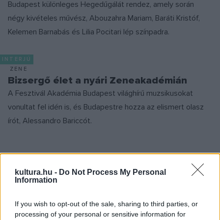
Budapest különleges Hegedűgálát rendez, amely során
négy kivételes művész, Abouzahra Mariam, Baráti Kristóf,
Kelemen Barnabás és Lilia Pocitari lép színpadra.
INTERJÚ
ZENE
Bizsergő élet a nyári Zeneakadémián
A Fesztivál Akadémia Budapest világhírű muzsikusokat
vonultat fel idén is, és Budapestre hozza az elismert olasz
írót, Alessandro Bariccót.
PROGRAM
Ritkán játszott hegedűversenyt szólaltat
kultura.hu -
Do Not Process My Personal
meg Kokas Katalin a Danubia Zenekarral
Information
A zenetörténet egyik legtragikusabb hegedűversenye
If you wish to opt-out of the sale, sharing to third parties, or
szólal meg Kokas Katalin Liszt-díjas hegedűművész,
processing of your personal or sensitive information for