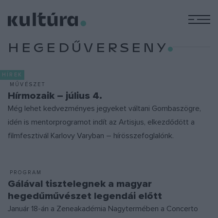
M
HEGEDŰVERSENY
HÍREK
MŰVÉSZET
Hírmozaik – július 4.
Még lehet kedvezményes jegyeket váltani Gombaszögre,
idén is mentorprogramot indít az Artisjus, elkezdődött a
filmfesztivál Karlovy Varyban – hírösszefoglalónk.
PROGRAM
Gálával tisztelegnek a magyar
hegedűművészet legendái előtt
Január 18-án a Zeneakadémia Nagytermében a Concerto