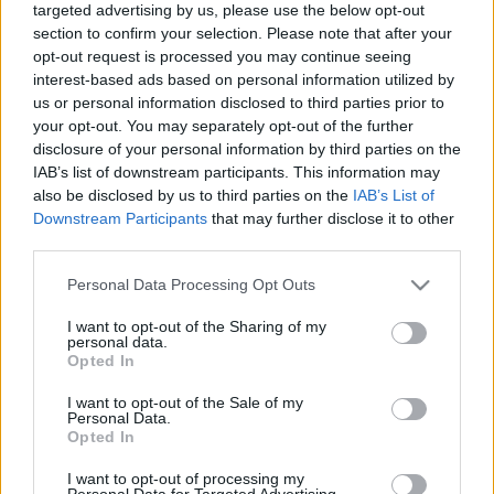
érdemes művész és a Danubia Zenekar előadásában
targeted advertising by us, please use the below opt-out
section to confirm your selection. Please note that after your
Hámori Máté vezényletével március 21-én a Zeneakadémia
opt-out request is processed you may continue seeing
Nagytermében. Alban Berg utolsó műve befejezetlenül
interest-based ads based on personal information utilized by
maradt operájának, a Lulunak a komponálása közben, 1935-
us or personal information disclosed to third parties prior to
your opt-out. You may separately opt-out of the further
ben keletkezett.
disclosure of your personal information by third parties on the
IAB’s list of downstream participants. This information may
also be disclosed by us to third parties on the
IAB’s List of
EGYÉB
Downstream Participants
that may further disclose it to other
Magyar győzelem és értékes helyezések
third parties.
a II. Hubay Jenő Nemzetközi
Please note that this website/app uses one or more Google
Personal Data Processing Opt Outs
Hegedűversenyen
services and may gather and store information including but
Kilenc ország 38 tehetséges versenyzője vett részt a II.
not limited to your visit or usage behaviour. You may click to
I want to opt-out of the Sharing of my
personal data.
grant or deny consent to Google and its third-party tags to
Hubay Jenő Nemzetközi Hegedűversenyen Budapesten. A
Opted In
use your data for below specified purposes in below Google
rangos nemzetközi eseményen számos díjat osztottak ki. A
consent section.
I want to opt-out of the Sale of my
12–15 évesek között Berec Laura nyerte az első díjat.
Personal Data.
Opted In
I want to opt-out of processing my
Personal Data for Targeted Advertising.