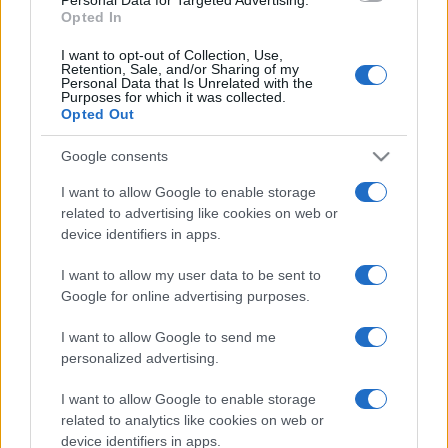
ZENE
Opted In
Újraindul a Flesch Károly Nemzetközi
Hegedűverseny
I want to opt-out of Collection, Use,
Retention, Sale, and/or Sharing of my
2023-ban lesz Flesch Károly, a világhírű hegedűművész és
Personal Data that Is Unrelated with the
Purposes for which it was collected.
pedagógus születésének 150. évfordulója, az ünnepi
Opted Out
évadban – öt év után – ismét megrendezik a XIV. Flesch
Google consents
Károly Nemzetközi Hegedűversenyt.
I want to allow Google to enable storage
related to advertising like cookies on web or
device identifiers in apps.
KULTPOL
Február közepéig lehet jelentkezni a
I want to allow my user data to be sent to
Hubay Jenő Hegedűversenyre
Google for online advertising purposes.
Február 15-ig lehet jelentkezni a közép-kelet-európai, fiatal
I want to allow Google to send me
hegedűművész-generáció számára meghirdetett Hubay
personalized advertising.
Jenő Hegedűversenyre.
I want to allow Google to enable storage
related to analytics like cookies on web or
device identifiers in apps.
ZENE