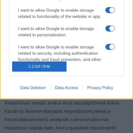
Duka László nyerte a Roby Lakatos
I want to allow Google to enable storage
Improvizációs Hegedűversenyt
related to functionality of the website or app.
A nyolc döntős közül a megosztott második díjat Luanne
Homzy és Léo Ullmann nyerte el, a harmadikat Zsigmond
I want to allow Google to enable storage
related to personalization.
Róbertnek ítélte a zsűri december 8-án.
I want to allow Google to enable storage
related to security, including authentication
functionality and fraud prevention, and other
EGYÉB
Háborúban hallgatnak...?
user protection.
CONFIRM
Data Deletion
Data Access
Privacy Policy
ZENE
Vízizene a Széchenyi fürdőben
Interjú követ interjút, amikor én is beszélgethetek Kokas
Katalin és Kelemen Barnabás hegedűművészekkel a
Fesztiválakadémiáról, amelynek szervezésébe már
másodszor vágnak bele. Ahol a gyerekek mesterektől