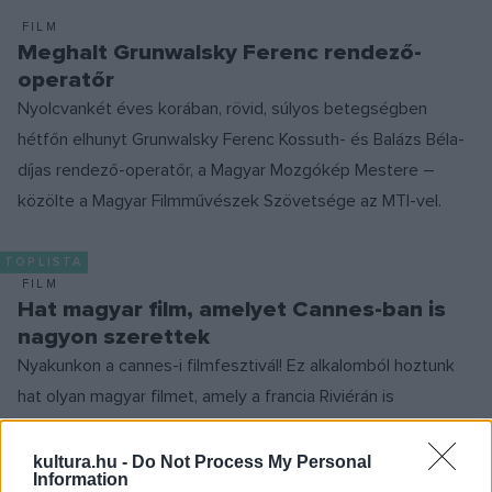
FILM
Meghalt Grunwalsky Ferenc rendező-
operatőr
Nyolcvankét éves korában, rövid, súlyos betegségben
hétfőn elhunyt Grunwalsky Ferenc Kossuth- és Balázs Béla-
díjas rendező-operatőr, a Magyar Mozgókép Mestere –
közölte a Magyar Filmművészek Szövetsége az MTI-vel.
TOPLISTA
FILM
Hat magyar film, amelyet Cannes-ban is
nagyon szerettek
Nyakunkon a cannes-i filmfesztivál! Ez alkalomból hoztunk
hat olyan magyar filmet, amely a francia Riviérán is
bemutatkozott.
kultura.hu -
Do Not Process My Personal
Information