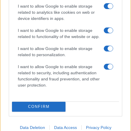
1921-ben ezen a napon született a magyar mozgókép egyik
I want to allow Google to enable storage
legnagyobb alakja, Jancsó Miklós filmrendező, aki 2014 óta
related to analytics like cookies on web or
device identifiers in apps.
nincs közöttünk. „Az ember nem azért csinál filmet, hogy
sikere legyen, hanem mert valamit el akar mondani” –
I want to allow Google to enable storage
related to functionality of the website or app.
nyilatkozta a filmkészítésről néhány évvel a halála előtt.
I want to allow Google to enable storage
INTERJÚ
related to personalization.
POPKULT
Lovasi András: Nem nosztalgia-
I want to allow Google to enable storage
zenekarként tértünk vissza a Kispállal
related to security, including authentication
functionality and fraud prevention, and other
A Kispál és a Borz újjáalakulásáról, a Kiscsillagról, az
user protection.
Ördögkatlan Fesztiválról, kreativitásról, filmes
szereplésekről és borászatról beszélgettünk.
CONFIRM
FILM
Öt magyar film, amely megmutatja a
Data Deletion
Data Access
Privacy Policy