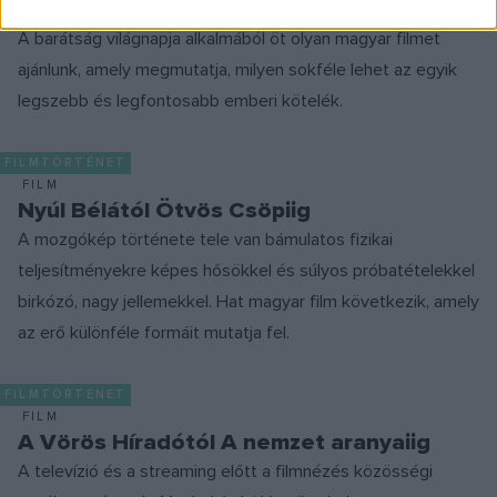
barátság természetét
A barátság világnapja alkalmából öt olyan magyar filmet
ajánlunk, amely megmutatja, milyen sokféle lehet az egyik
legszebb és legfontosabb emberi kötelék.
FILMTÖRTÉNET
FILM
Nyúl Bélától Ötvös Csöpiig
A mozgókép története tele van bámulatos fizikai
teljesítményekre képes hősökkel és súlyos próbatételekkel
birkózó, nagy jellemekkel. Hat magyar film következik, amely
az erő különféle formáit mutatja fel.
FILMTÖRTÉNET
FILM
A Vörös Híradótól A nemzet aranyaiig
A televízió és a streaming előtt a filmnézés közösségi