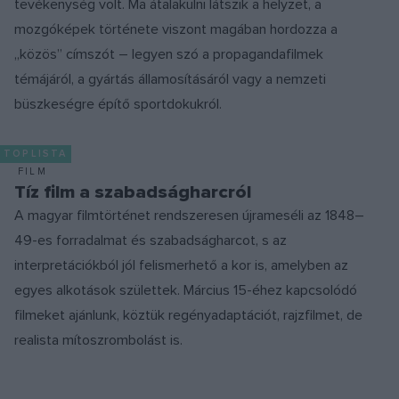
tevékenység volt. Ma átalakulni látszik a helyzet, a
mozgóképek története viszont magában hordozza a
„közös” címszót – legyen szó a propagandafilmek
témájáról, a gyártás államosításáról vagy a nemzeti
büszkeségre építő sportdokukról.
TOPLISTA
FILM
Tíz film a szabadságharcról
A magyar filmtörténet rendszeresen újrameséli az 1848–
49-es forradalmat és szabadságharcot, s az
interpretációkból jól felismerhető a kor is, amelyben az
egyes alkotások születtek. Március 15-éhez kapcsolódó
filmeket ajánlunk, köztük regényadaptációt, rajzfilmet, de
realista mítoszrombolást is.