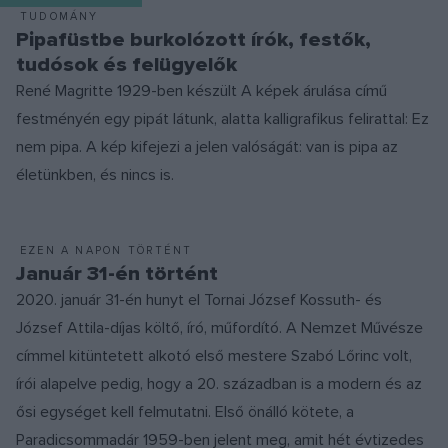
TUDOMÁNY
Pipafüstbe burkolózott írók, festők,
tudósok és felügyelők
René Magritte 1929-ben készült A képek árulása című
festményén egy pipát látunk, alatta kalligrafikus felirattal: Ez
nem pipa. A kép kifejezi a jelen valóságát: van is pipa az
életünkben, és nincs is.
EZEN A NAPON TÖRTÉNT
Január 31-én történt
2020. január 31-én hunyt el Tornai József Kossuth- és
József Attila-díjas költő, író, műfordító. A Nemzet Művésze
címmel kitüntetett alkotó első mestere Szabó Lőrinc volt,
írói alapelve pedig, hogy a 20. században is a modern és az
ősi egységet kell felmutatni. Első önálló kötete, a
Paradicsommadár 1959-ben jelent meg, amit hét évtizedes