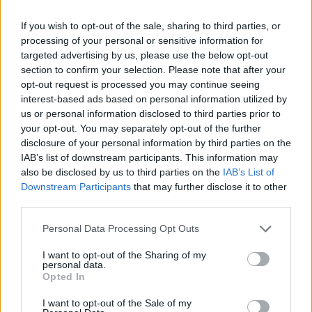
FILM
Szabó István előtt tisztelegnek a cannes-i
If you wish to opt-out of the sale, sharing to third parties, or
processing of your personal or sensitive information for
filmfesztiválon
targeted advertising by us, please use the below opt-out
Világsikerű Szabó István-film gazdagítja a májusi cannes-i
section to confirm your selection. Please note that after your
fesztivál hivatalos válogatását. A napfény íze című, 1999-
opt-out request is processed you may continue seeing
interest-based ads based on personal information utilized by
ben bemutatott, háromszoros európai filmdíjas alkotást
us or personal information disclosed to third parties prior to
meghívták a felújított mozifilmek javát felvonultató Cannes
your opt-out. You may separately opt-out of the further
Classics programba. A cannes-i premieren személyesen
disclosure of your personal information by third parties on the
IAB’s list of downstream participants. This information may
vesz részt Szabó István és Robert Lantos producer.
also be disclosed by us to third parties on the
IAB’s List of
Downstream Participants
that may further disclose it to other
third parties.
EZEN A NAPON TÖRTÉNT
Please note that this website/app uses one or more Google
Január 6-án történt
Personal Data Processing Opt Outs
services and may gather and store information including but
1966-ban ezen a napon mutatták be a Szegénylegényeket.
not limited to your visit or usage behaviour. You may click to
I want to opt-out of the Sharing of my
personal data.
Jancsó Miklós legismertebb alkotása a magyar film fontos
grant or deny consent to Google and its third-party tags to
Opted In
use your data for below specified purposes in below Google
mérföldköve, a modernizmus nemzetközileg ismert és
consent section.
I want to opt-out of the Sale of my
elismert alapműve. A rendező itt dolgozta ki és használta