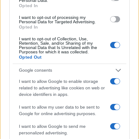
Personal Data.
Opted In
először a híres jancsói filmnyelvet, amit későbbi pályafutása
során tovább finomított. A Szegénylegények történelmi
I want to opt-out of processing my
Personal Data for Targeted Advertising.
parabola, amely a hatalom és az egyén komplex viszonyát
Opted In
modellezi, és a szabadságot eltipró rendszerek kortól
I want to opt-out of Collection, Use,
függetlenül érvényes, pontos látleletét adja.
Retention, Sale, and/or Sharing of my
Personal Data that Is Unrelated with the
Purposes for which it was collected.
Opted Out
PORTRÉ
SZÍNPAD
A belső feszültség teremtette meg Őze
Google consents
Lajos alakításaiban a tökélyt
I want to allow Google to enable storage
Őze Lajos ünnepelt színész volt, a közönség rajongott
related to advertising like cookies on web or
device identifiers in apps.
nagyszerű alakításaiért, de ő mindig elégedetlen maradt
önmagával.
I want to allow my user data to be sent to
Google for online advertising purposes.
I want to allow Google to send me
EZEN A NAPON TÖRTÉNT
personalized advertising.
Szeptember 27-én történt