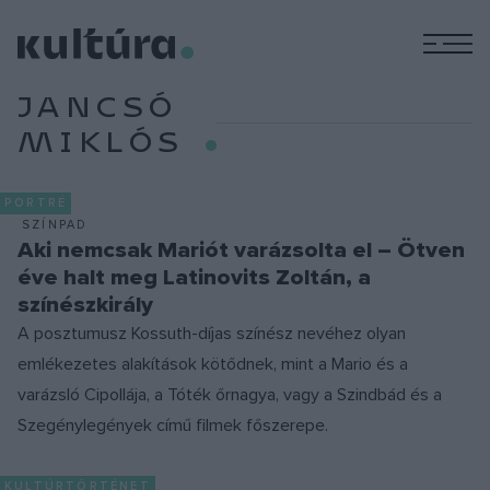
M
JANCSÓ
MIKLÓS
PORTRÉ
SZÍNPAD
Aki nemcsak Mariót varázsolta el – Ötven
éve halt meg Latinovits Zoltán, a
színészkirály
A posztumusz Kossuth-díjas színész nevéhez olyan
emlékezetes alakítások kötődnek, mint a Mario és a
varázsló Cipollája, a Tóték őrnagya, vagy a Szindbád és a
Szegénylegények című filmek főszerepe.
KULTÚRTÖRTÉNET