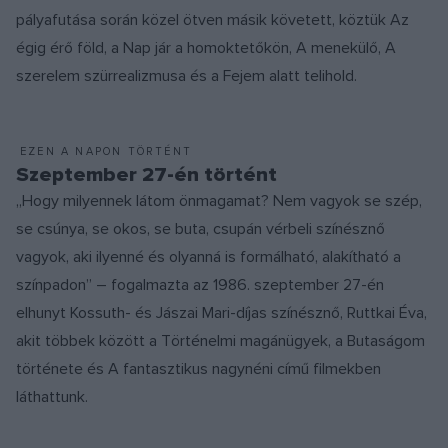
pályafutása során közel ötven másik követett, köztük Az
égig érő föld, a Nap jár a homoktetőkön, A menekülő, A
szerelem szürrealizmusa és a Fejem alatt telihold.
EZEN A NAPON TÖRTÉNT
Szeptember 27-én történt
„Hogy milyennek látom önmagamat? Nem vagyok se szép,
se csúnya, se okos, se buta, csupán vérbeli színésznő
vagyok, aki ilyenné és olyanná is formálható, alakítható a
színpadon” – fogalmazta az 1986. szeptember 27-én
elhunyt Kossuth- és Jászai Mari-díjas színésznő, Ruttkai Éva,
akit többek között a Történelmi magánügyek, a Butaságom
története és A fantasztikus nagynéni című filmekben
láthattunk.