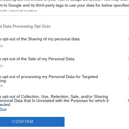
ó alakja, a világirodalom
 to Google and its third-party tags to use your data for below specifi
ik legolvasottabb írója, az
ogle consent section.
jón, a Sándor Mátyás, a
y, a Kétévi vakáció, a
l Data Processing Opt Outs
iget, az Utazás a Föld
o opt-out of the Sharing of my personal data.
felé szerzője.
In
o opt-out of the Sale of my Personal Data.
In
to opt-out of processing my Personal Data for Targeted
ing.
In
o opt-out of Collection, Use, Retention, Sale, and/or Sharing
ersonal Data that Is Unrelated with the Purposes for which it
lected.
Out
CONFIRM
consents