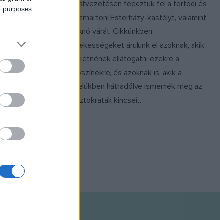
tárlatvezetésen fedeztük fel a fertődi és
ed purposes
a kismartoni Esterházy-kastélyt, valamint
Fraknó várát. Cikkünkben
érdekességeket árulunk el azoknak, akik
szeretnének ellátogatni ezekre a
helyszínekre, és azoknak is, akik a
fotelükben hátradőlve ismernék meg az
arisztokraták kincseit.