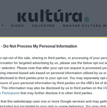
T
VIDEÓ
HAJÓGYÁR
MAGYAR KULTÚRA M
 -
Do Not Process My Personal Information
to opt-out of the sale, sharing to third parties, or processing of your per
formation for targeted advertising by us, please use the below opt-out s
SZÍNPAD
r selection. Please note that after your opt-out request is processed y
nt száz találmányt
A 100. János vitéz 
eing interest-based ads based on personal information utilized by us or
t meg Jules Verne
Nemzetiben
disclosed to third parties prior to your opt-out. You may separately opt-
e, 1905. március 24-én
losure of your personal information by third parties on the IAB’s list of
. This information may also be disclosed by us to third parties on the
IA
es Verne, avagy
Participants
that may further disclose it to other third parties.
 Verne Gyula francia író, a
 that this website/app uses one or more Google services and may gath
fantasztikus irodalom
including but not limited to your visit or usage behaviour. You may click 