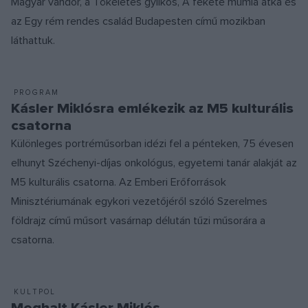
Magyar vándor, a Tökéletes gyilkos, A fekete múmia átka és
az Egy rém rendes család Budapesten című mozikban
láthattuk.
PROGRAM
Kásler Miklósra emlékezik az M5 kulturális
csatorna
Különleges portréműsorban idézi fel a pénteken, 75 évesen
elhunyt Széchenyi-díjas onkológus, egyetemi tanár alakját az
M5 kulturális csatorna. Az Emberi Erőforrások
Minisztériumának egykori vezetőjéről szóló Szerelmes
földrajz című műsort vasárnap délután tűzi műsorára a
csatorna.
KULTPOL
Meghalt Kásler Miklós