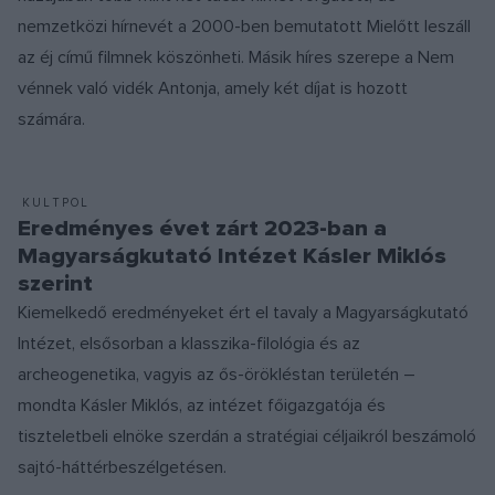
nemzetközi hírnevét a 2000-ben bemutatott Mielőtt leszáll
az éj című filmnek köszönheti. Másik híres szerepe a Nem
vénnek való vidék Antonja, amely két díjat is hozott
számára.
KULTPOL
Eredményes évet zárt 2023-ban a
Magyarságkutató Intézet Kásler Miklós
szerint
Kiemelkedő eredményeket ért el tavaly a Magyarságkutató
Intézet, elsősorban a klasszika-filológia és az
archeogenetika, vagyis az ős-örökléstan területén –
mondta Kásler Miklós, az intézet főigazgatója és
tiszteletbeli elnöke szerdán a stratégiai céljaikról beszámoló
sajtó-háttérbeszélgetésen.