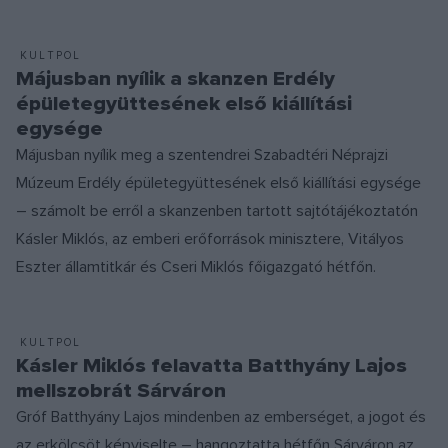
KULTPOL
Májusban nyílik a skanzen Erdély
épületegyüttesének első kiállítási
egysége
Májusban nyílik meg a szentendrei Szabadtéri Néprajzi
Múzeum Erdély épületegyüttesének első kiállítási egysége
– számolt be erről a skanzenben tartott sajtótájékoztatón
Kásler Miklós, az emberi erőforrások minisztere, Vitályos
Eszter államtitkár és Cseri Miklós főigazgató hétfőn.
KULTPOL
Kásler Miklós felavatta Batthyány Lajos
mellszobrát Sárváron
Gróf Batthyány Lajos mindenben az emberséget, a jogot és
az erkölcsöt képviselte – hangoztatta hétfőn Sárváron az