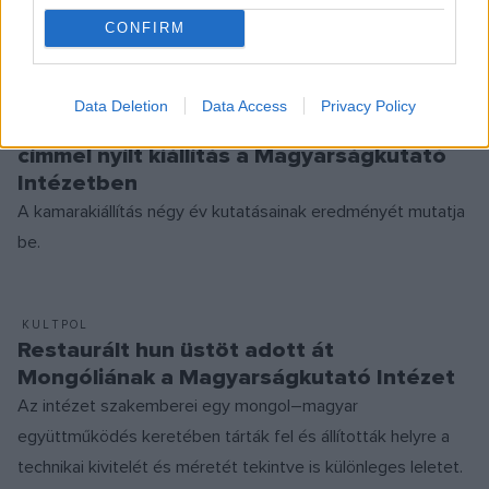
vezetője.
CONFIRM
KULTPOL
Data Deletion
Data Access
Privacy Policy
Múltunk feltárása – Abasártól Mongóliáig
címmel nyílt kiállítás a Magyarságkutató
Intézetben
A kamarakiállítás négy év kutatásainak eredményét mutatja
be.
KULTPOL
Restaurált hun üstöt adott át
Mongóliának a Magyarságkutató Intézet
Az intézet szakemberei egy mongol–magyar
együttműködés keretében tárták fel és állították helyre a
technikai kivitelét és méretét tekintve is különleges leletet.