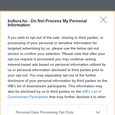
KULTPOL
Filmre vitt történelem címmel rendezett
kultura.hu -
Do Not Process My Personal
tudományos konferenciát a
Information
Magyarságkutató Intézet
If you wish to opt-out of the sale, sharing to third parties, or
A témaválasztás aktualitása, hogy manapság külföldön és
processing of your personal or sensitive information for
hazánkban egyaránt reneszánszukat élik a történelmi és
targeted advertising by us, please use the below opt-out
kosztümös filmek. A konferencián történészek, régészek és
section to confirm your selection. Please note that after your
opt-out request is processed you may continue seeing
hagyományőrző szakértők vizsgálták a történelmi
interest-based ads based on personal information utilized by
hitelesség kérdését régebbi és újabb alkotások példáján
us or personal information disclosed to third parties prior to
keresztül.
your opt-out. You may separately opt-out of the further
disclosure of your personal information by third parties on the
IAB’s list of downstream participants. This information may
also be disclosed by us to third parties on the
IAB’s List of
KULTPOL
Downstream Participants
that may further disclose it to other
A nők kulturális szerepét vizsgálja a
third parties.
Magyarságkutató Intézet és a KNRF
Please note that this website/app uses one or more Google
Personal Data Processing Opt Outs
Együttműködési megállapodást kötött a Magyarságkutató