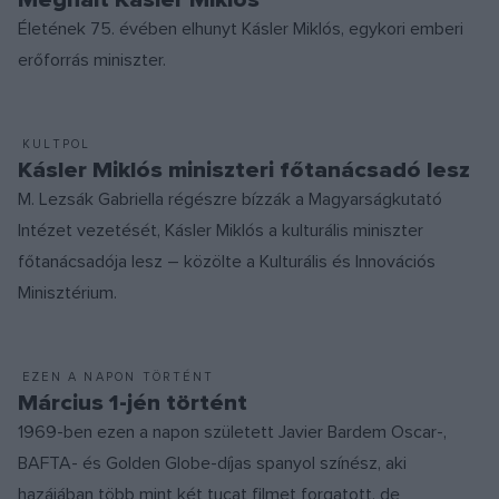
Életének 75. évében elhunyt Kásler Miklós, egykori emberi
erőforrás miniszter.
KULTPOL
Kásler Miklós miniszteri főtanácsadó lesz
M. Lezsák Gabriella régészre bízzák a Magyarságkutató
Intézet vezetését, Kásler Miklós a kulturális miniszter
főtanácsadója lesz – közölte a Kulturális és Innovációs
Minisztérium.
EZEN A NAPON TÖRTÉNT
Március 1-jén történt
1969-ben ezen a napon született Javier Bardem Oscar-,
BAFTA- és Golden Globe-díjas spanyol színész, aki
hazájában több mint két tucat filmet forgatott, de