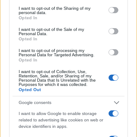
services and may gather and store information including but
Intézet Eszmetörténeti Kutatóközpontja a Kortárs Női
not limited to your visit or usage behaviour. You may click to
I want to opt-out of the Sharing of my
personal data.
Reflexiók Fórumával (KNRF). A két szervezet közös
grant or deny consent to Google and its third-party tags to
Opted In
use your data for below specified purposes in below Google
projektet indít A nőiség kultúrája és a nőiség a magyar
consent section.
I want to opt-out of the Sale of my
kultúrában címmel.
Personal Data.
Opted In
I want to opt-out of processing my
Personal Data for Targeted Advertising.
KULTPOL
Opted In
Vitályos Eszter: Annak a társadalomnak,
amelynek nincsenek hagyományai,
I want to opt-out of Collection, Use,
Retention, Sale, and/or Sharing of my
nincsen jövője sem
Personal Data that Is Unrelated with the
Purposes for which it was collected.
A hagyományok éltetik a nemzetet címmel tartott
Opted Out
tudományos, művészeti konferenciát a Magyarságkutató
Intézet. A rendezvény célja az volt, hogy átfogóbb képet
Google consents
adjon hagyományainkról, valamint a hagyományőrzés
I want to allow Google to enable storage
jelentőségéről különböző tudományos és művészeti
related to advertising like cookies on web or
device identifiers in apps.
ágakban.