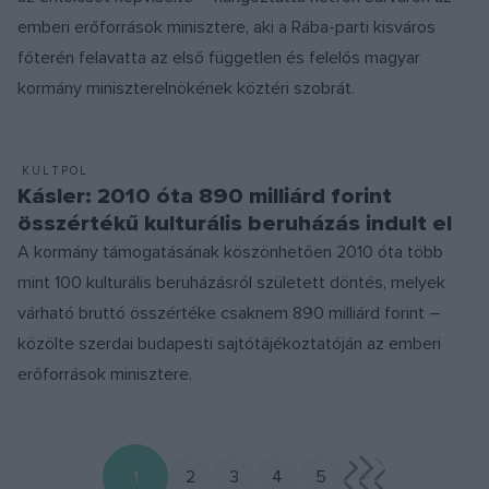
emberi erőforrások minisztere, aki a Rába-parti kisváros
főterén felavatta az első független és felelős magyar
kormány miniszterelnökének köztéri szobrát.
KULTPOL
Kásler: 2010 óta 890 milliárd forint
összértékű kulturális beruházás indult el
A kormány támogatásának köszönhetően 2010 óta több
mint 100 kulturális beruházásról született döntés, melyek
várható bruttó összértéke csaknem 890 milliárd forint –
közölte szerdai budapesti sajtótájékoztatóján az emberi
erőforrások minisztere.
1
2
3
4
5
>