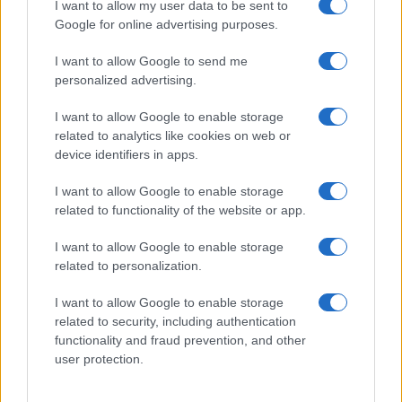
I want to allow my user data to be sent to
Google for online advertising purposes.
IRODALOM
Átadták az első Magyartanárdíjakat
I want to allow Google to send me
personalized advertising.
A magyar nyelv napjának alkalmából tartott ünnepségen a
Nemzeti Színházban november 11-én átadták az idén
I want to allow Google to enable storage
alapított Magyartanárdíjakat. Az elismerésben három
related to analytics like cookies on web or
device identifiers in apps.
pedagógus részesült kiemelkedő tudományos,
ismeretterjesztő és közösségi tevékenységükért.
I want to allow Google to enable storage
related to functionality of the website or app.
I want to allow Google to enable storage
KULTPOL
related to personalization.
Együttműködési megállapodást kötött a
Magyarságkutató Intézet a Nemzeti
I want to allow Google to enable storage
Színházzal
related to security, including authentication
functionality and fraud prevention, and other
Tudományos és szakmai együttműködést kötött a
user protection.
Magyarságkutató Intézet és a Nemzeti Színház. A hivatalos
megállapodást október 18-án írta alá a két intézmény