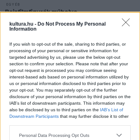
EGYÉB
Rajzfilmfigurák műhelye
Pécs belvárosának sétálóutcájában található az a múzeum,
kultura.hu -
Do Not Process My Personal
mely az országban szinte egyedülálló módon a
Information
rajzfilmkészítés művészetének állít emléket. Kardos Andrea,
If you wish to opt-out of the sale, sharing to third parties, or
a Nemzetközi Művészeti Egyesület elnöke nem csak
processing of your personal or sensitive information for
vezetője a galériának, de személyében is érintett, hiszen
targeted advertising by us, please use the below opt-out
évtizedeket töltött el a híres pécsi rajzfilmstúdió falai
section to confirm your selection. Please note that after your
opt-out request is processed you may continue seeing
között. Itt alkották a „Redbull szárnyakat ad” reklámrajzfilm-
interest-based ads based on personal information utilized by
sorozatot is.
us or personal information disclosed to third parties prior to
your opt-out. You may separately opt-out of the further
disclosure of your personal information by third parties on the
IAB’s list of downstream participants. This information may
EGYÉB
also be disclosed by us to third parties on the
IAB’s List of
Mindenkit várnak a múzeumok!
Downstream Participants
that may further disclose it to other
A Múzeumok Éjszakáját a kulturális ágazat egyik
third parties.
legfontosabb központi ünnepségének nevezte Hoppál
Please note that this website/app uses one or more Google
Personal Data Processing Opt Outs
Péter kultúráért felelős államtitkár a június 25-ei