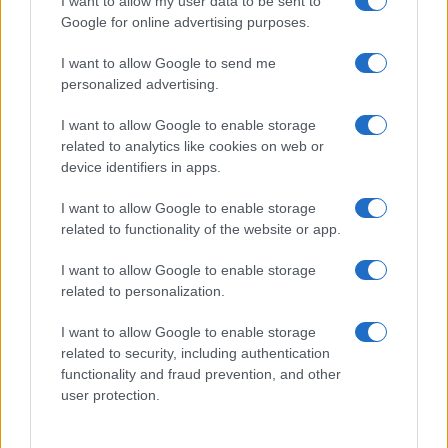
I want to allow my user data to be sent to
EGYÉB
Google for online advertising purposes.
Kezdődjék a játék!
Csaknem 10 napon át több mint 150 programmal várja a
I want to allow Google to send me
personalized advertising.
színház szerelmeseit a Pécsi Országos Színházi Találkozó a
baranyai megyeszékhelyen június 9. és 18. között. A színházi
I want to allow Google to enable storage
seregszemle megnyitóját június 9-én tartották, ahol Hoppál
related to analytics like cookies on web or
device identifiers in apps.
Péter kultúráért felelős államtitkár hangsúlyozta: „a POSzT
van, a POSzT volt és a POSzT lesz”.
I want to allow Google to enable storage
related to functionality of the website or app.
I want to allow Google to enable storage
EGYÉB
related to personalization.
Zenével és fáklyával indul a POSzT
I want to allow Google to enable storage
related to security, including authentication
EGYÉB
functionality and fraud prevention, and other
Először lesz Zrínyi-fesztivál
user protection.