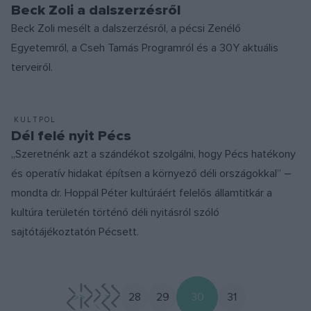
Beck Zoli a dalszerzésről
Beck Zoli mesélt a dalszerzésről, a pécsi Zenélő
Egyetemről, a Cseh Tamás Programról és a 30Y aktuális
terveiről.
KULTPOL
Dél felé nyit Pécs
„Szeretnénk azt a szándékot szolgálni, hogy Pécs hatékony
és operatív hidakat építsen a környező déli országokkal” –
mondta dr. Hoppál Péter kultúráért felelős államtitkár a
kultúra területén történő déli nyitásról szóló
sajtótájékoztatón Pécsett.
<<
<
28
29
30
31