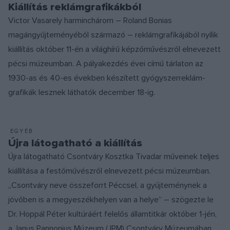
Kiállítás reklámgrafikákból
Victor Vasarely harminchárom – Roland Bonias
magángyűjteményéből származó – reklámgrafikájából nyílik
kiállítás október 11-én a világhírű képzőművészről elnevezett
pécsi múzeumban. A pályakezdés évei című tárlaton az
1930-as és 40-es években készített gyógyszerreklám-
grafikák lesznek láthatók december 18-ig.
EGYÉB
Újra látogatható a kiállítás
Újra látogatható Csontváry Kosztka Tivadar műveinek teljes
kiállítása a festőművészről elnevezett pécsi múzeumban.
„Csontváry neve összeforrt Péccsel, a gyűjteménynek a
jövőben is a megyeszékhelyen van a helye” – szögezte le
Dr. Hoppál Péter kultúráért felelős államtitkár október 1-jén,
a Janus Pannonius Múzeum (JPM) Csontváry Múzeumában