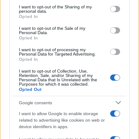
services and may gather and store information including but
programsorozat országos megnyitóján Pécsett.
not limited to your visit or usage behaviour. You may click to
I want to opt-out of the Sharing of my
personal data.
grant or deny consent to Google and its third-party tags to
Opted In
use your data for below specified purposes in below Google
consent section.
I want to opt-out of the Sale of my
EGYÉB
Personal Data.
A POSzT jubiláló látogatója
Opted In
Géczy Dorottya nem szereti, ha a korát firtatják, úgy
I want to opt-out of processing my
gondolja, nem az évek száma, hanem az ember vitalitása,
Personal Data for Targeted Advertising.
Opted In
frissessége határozza meg azt, ki mennyi idős. Azt azonban
érdemes megemlíteni, hogy a színművésznő már 65 éve
I want to opt-out of Collection, Use,
Retention, Sale, and/or Sharing of my
van a színészi pályán, melyet idén májusban méltó módon
Personal Data that Is Unrelated with the
Purposes for which it was collected.
ünnepelhetett meg. Géczy Dorottyával beszélgettünk.
Opted Out
Google consents
EGYÉB
I want to allow Google to enable storage
Sikeresen zárult a POSzT
related to advertising like cookies on web or
device identifiers in apps.