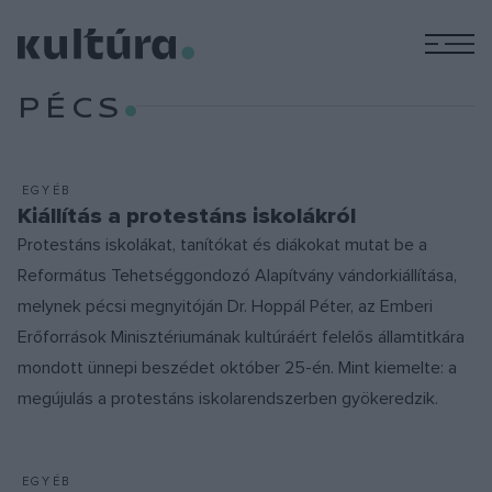
M
PÉCS
EGYÉB
Kiállítás a protestáns iskolákról
Protestáns iskolákat, tanítókat és diákokat mutat be a
Református Tehetséggondozó Alapítvány vándorkiállítása,
melynek pécsi megnyitóján Dr. Hoppál Péter, az Emberi
Erőforrások Minisztériumának kultúráért felelős államtitkára
mondott ünnepi beszédet október 25-én. Mint kiemelte: a
megújulás a protestáns iskolarendszerben gyökeredzik.
EGYÉB