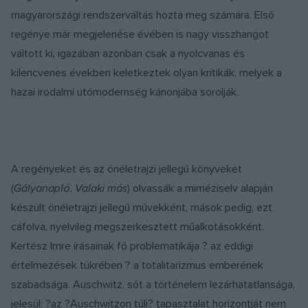
magyarországi rendszerváltás hozta meg számára. Első
regénye már megjelenése évében is nagy visszhangot
váltott ki, igazában azonban csak a nyolcvanas és
kilencvenes években keletkeztek olyan kritikák, melyek a
hazai irodalmi utómodernség kánonjába sorolják.
A regényeket és az önéletrajzi jellegű könyveket
(
Gályanapló
,
Valaki más
) olvassák a miméziselv alapján
készült önéletrajzi jellegű művekként, mások pedig, ezt
cáfolva, nyelvileg megszerkesztett műalkotásokként.
Kertész Imre írásainak fő problematikája ? az eddigi
értelmezések tükrében ? a totalitarizmus emberének
szabadsága. Auschwitz, sőt a történelem lezárhatatlansága,
jelesül: ?az ?Auschwitzon túli? tapasztalat horizontját nem