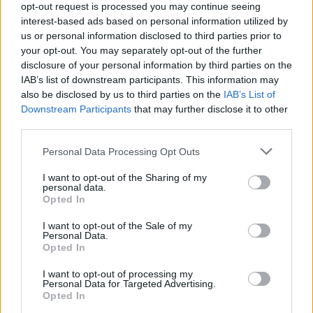
opt-out request is processed you may continue seeing
nyelven is olvasható.
interest-based ads based on personal information utilized by
us or personal information disclosed to third parties prior to
your opt-out. You may separately opt-out of the further
disclosure of your personal information by third parties on the
IAB’s list of downstream participants. This information may
Kertész Imre jelentős műfordítói tevékenysége során Elias
also be disclosed by us to third parties on the
IAB’s List of
Downstream Participants
that may further disclose it to other
Canetti, Sigmund Freud, Hugo von Hoffmannstahl, Friedrich
third parties.
Nietzsche, Joseph Roth, Arthur Schnitzler, Ludwig
Please note that this website/app uses one or more Google
Wittgenstein, valamint modern német és osztrák szerzők
Personal Data Processing Opt Outs
services and may gather and store information including but
írásait ültette át magyarra. Az 1998-as évben a darmstadti
not limited to your visit or usage behaviour. You may click to
I want to opt-out of the Sharing of my
personal data.
Deutsche Akademie für Sprache und Dichtung, 2001-ben a
grant or deny consent to Google and its third-party tags to
Opted In
use your data for below specified purposes in below Google
német Becsületrend (Pour le Mérite) választotta tagjai közé.
consent section.
I want to opt-out of the Sale of my
A 2000-es év májusában Herder-díjjal, novemberben a Die
Personal Data.
Opted In
Welt irodalmi díjával tüntették ki, 2002. október 10-én pedig
első magyarként tüntették ki irodalmi Nobel-díjjal.
I want to opt-out of processing my
Personal Data for Targeted Advertising.
Opted In