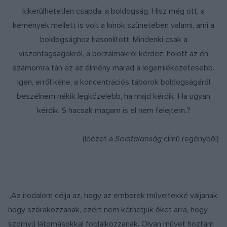
kikerülhetetlen csapda, a boldogság. Hisz még ott, a
kémények mellett is volt a kínok szünetében valami, ami a
boldogsághoz hasonlított. Mindenki csak a
viszontagságokról, a borzalmakról kérdez: holott az én
számomra tán ez az élmény marad a legemlékezetesebb.
Igen, erről kéne, a koncentrációs táborok boldogságáról
beszélnem nékik legközelebb, ha majd kérdik. Ha ugyan
kérdik. S hacsak magam is el nem felejtem.?
(Idézet a
Sorstalanság
című regényből)
„Az irodalom célja az, hogy az emberek műveltekké váljanak,
hogy szórakozzanak, ezért nem kérhetjük őket arra, hogy
szörnyű látomásokkal foglalkozzanak. Olyan művet hoztam