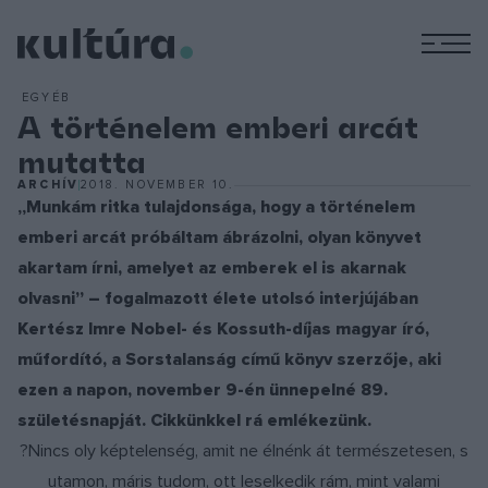
M
EGYÉB
A történelem emberi arcát
mutatta
ARCHÍV
2018. NOVEMBER 10.
„Munkám ritka tulajdonsága, hogy a történelem
emberi arcát próbáltam ábrázolni, olyan könyvet
akartam írni, amelyet az emberek el is akarnak
olvasni” – fogalmazott élete utolsó interjújában
Kertész Imre Nobel- és Kossuth-díjas magyar író,
műfordító, a Sorstalanság című könyv szerzője, aki
ezen a napon, november 9-én ünnepelné 89.
születésnapját. Cikkünkkel rá emlékezünk.
?Nincs oly képtelenség, amit ne élnénk át természetesen, s
utamon, máris tudom, ott leselkedik rám, mint valami