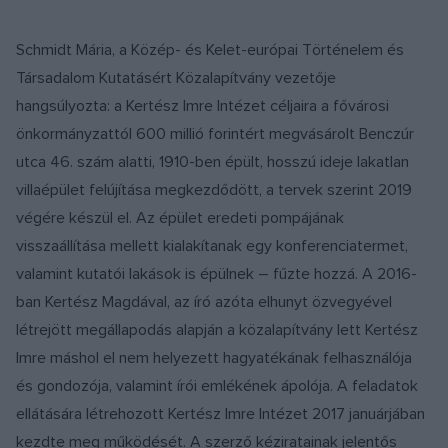
Schmidt Mária, a Közép- és Kelet-európai Történelem és
Társadalom Kutatásért Közalapítvány vezetője
hangsúlyozta: a Kertész Imre Intézet céljaira a fővárosi
önkormányzattól 600 millió forintért megvásárolt Benczúr
utca 46. szám alatti, 1910-ben épült, hosszú ideje lakatlan
villaépület felújítása megkezdődött, a tervek szerint 2019
végére készül el. Az épület eredeti pompájának
visszaállítása mellett kialakítanak egy konferenciatermet,
valamint kutatói lakások is épülnek – fűzte hozzá. A 2016-
ban Kertész Magdával, az író azóta elhunyt özvegyével
létrejött megállapodás alapján a közalapítvány lett Kertész
Imre máshol el nem helyezett hagyatékának felhasználója
és gondozója, valamint írói emlékének ápolója. A feladatok
ellátására létrehozott Kertész Imre Intézet 2017 januárjában
kezdte meg működését. A szerző kéziratainak jelentős