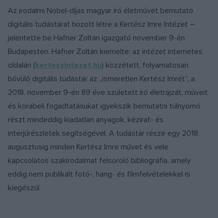
Az irodalmi Nobel-díjas magyar író életművét bemutató
digitális tudástárat hozott létre a Kertész Imre Intézet –
jelentette be Hafner Zoltán igazgató november 9-én
Budapesten. Hafner Zoltán kiemelte: az intézet internetes
oldalán (
kerteszintezet.hu
) közzétett, folyamatosan
bővülő digitális tudástár az „ismeretlen Kertész Imrét”, a
2018. november 9-én 89 éve született író életrajzát, műveit
és korabeli fogadtatásukat igyekszik bemutatni túlnyomó
részt mindeddig kiadatlan anyagok, kézirat- és
interjúrészletek segítségével. A tudástár része egy 2018.
augusztusig minden Kertész Imre művet és vele
kapcsolatos szakirodalmat felsoroló bibliográfia, amely
eddig nem publikált fotó-, hang- és filmfelvételekkel is
kiegészül.