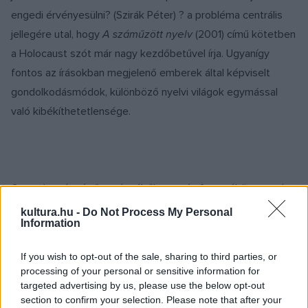
engedi érvényesülni? (Szirák Péter) ? a probléma centrális
jellegére utal, hogy
A száműzött nyelv
(2001) című kötetben
a Holocaust szót már nagy kezdőbetűvel írja. Ugyanígy
fontos az írásokban megjelenő emberek által képviselt
gondolkodásmódok, különböző nyelvi világok egymással
való kibékíthetetlensége.
Sorstalanság
című regényéből maga írt forgatókönyvet, és
Koltai Lajos rendezett vegyes kritikai fogadtatásnak
kultura.hu -
Do Not Process My Personal
Information
örvendő, rendkívül népszerű filmet. Nagy sikere van német
nyelvterületen, összegyűjtött művei a Rowohlt kiadó
If you wish to opt-out of the sale, sharing to third parties, or
gondozásában jelennek meg, angolul a Random House adja
processing of your personal or sensitive information for
ki, és mára a világ minden nagy nyelvére lefordították
targeted advertising by us, please use the below opt-out
section to confirm your selection. Please note that after your
legalább egy könyvét – így a
Sorstalanság
hindi és arab