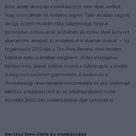
létre, amely ábrázolja a holokausztot, mint olyat, anélkül,
hogy a borzalmak rút irodalma legyen. Talán arcátlan vagyok,
de úgy érzem: munkám ritka tulajdonsága, hogy a
történelem emberi arcát próbáltam ábrázolni, olyan könyvet
akartam írni, amelyet az emberek el is akarnak olvasni” – így
fogalmazott 2013-ban a
The Paris Review
című irodalmi
folyóirat nyári számában megjelent, utolsó interjújában
Kertész Imre, akinek többek között a
Gályanapló
, a
Kaddis
a meg nem született gyermekért
,
A kudarc
és a
Sorstalanság
című műveket köszönhetjük és akit önéletrajzi
ihletésű, a holokausztról és az önkényuralomról szóló
műveiért 2002-ben irodalmi Nobel-díjjal tüntettek ki.
Kertész Imre élete és munkássága