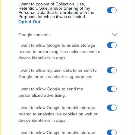
I want to opt-out of Collection, Use,
Retention, Sale, and/or Sharing of my
Personal Data that Is Unrelated with the
Kertész Imre 2002-ben Budapest díszpolgára lett, 2005.
Purposes for which it was collected.
Opted Out
március 10-én a Sorbonne díszdoktorává avatták, 2007-ben
a Magyar Kultúra Nagykövete lett, 2009-ben pedig a
Google consents
Széchenyi Irodalmi és Művészeti Akadémia tagja. Hosszú
I want to allow Google to enable storage
betegség után hunyt el Budapesten, 2016. március 31-én.
related to advertising like cookies on web or
device identifiers in apps.
I want to allow my user data to be sent to
Google for online advertising purposes.
?Az írás megváltoztatta az életemet. Ennek
I want to allow Google to send me
egzisztenciális dimenziója (is) van, és ez minden író
personalized advertising.
esetében így van. Minden művésznél eljön az ébredés
pillanata, amely megragadja, függetlenül attól, hogy
I want to allow Google to enable storage
related to analytics like cookies on web or
festő-e vagy író.
device identifiers in apps.
I want to allow Google to enable storage