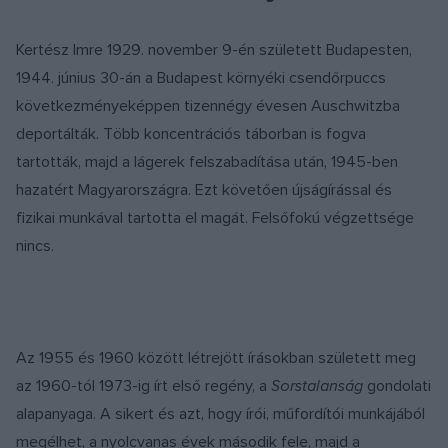
Kertész Imre 1929. november 9-én született Budapesten,
1944. június 30-án a Budapest környéki csendőrpuccs
következményeképpen tizennégy évesen Auschwitzba
deportálták. Több koncentrációs táborban is fogva
tartották, majd a lágerek felszabadítása után, 1945-ben
hazatért Magyarországra. Ezt követően újságírással és
fizikai munkával tartotta el magát. Felsőfokú végzettsége
nincs.
Az 1955 és 1960 között létrejött írásokban született meg
az 1960-tól 1973-ig írt első regény, a
Sorstalanság
gondolati
alapanyaga. A sikert és azt, hogy írói, műfordítói munkájából
megélhet, a nyolcvanas évek második fele, majd a