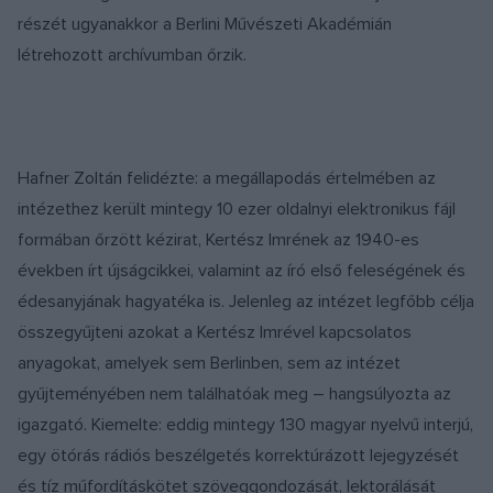
részét ugyanakkor a Berlini Művészeti Akadémián
létrehozott archívumban őrzik.
Hafner Zoltán felidézte: a megállapodás értelmében az
intézethez került mintegy 10 ezer oldalnyi elektronikus fájl
formában őrzött kézirat, Kertész Imrének az 1940-es
években írt újságcikkei, valamint az író első feleségének és
édesanyjának hagyatéka is. Jelenleg az intézet legfőbb célja
összegyűjteni azokat a Kertész Imrével kapcsolatos
anyagokat, amelyek sem Berlinben, sem az intézet
gyűjteményében nem találhatóak meg – hangsúlyozta az
igazgató. Kiemelte: eddig mintegy 130 magyar nyelvű interjú,
egy ötórás rádiós beszélgetés korrektúrázott lejegyzését
és tíz műfordításkötet szöveggondozását, lektorálását