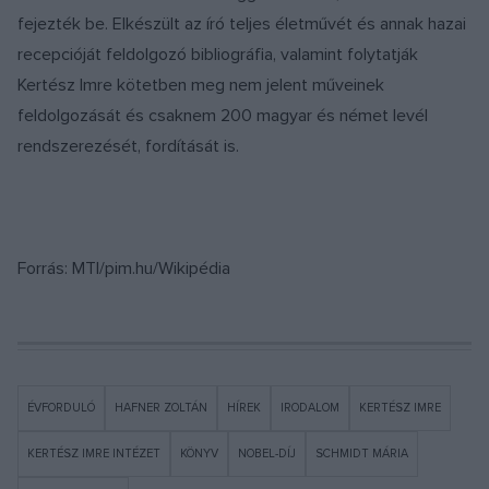
fejezték be. Elkészült az író teljes életművét és annak hazai
recepcióját feldolgozó bibliográfia, valamint folytatják
Kertész Imre kötetben meg nem jelent műveinek
feldolgozását és csaknem 200 magyar és német levél
rendszerezését, fordítását is.
Forrás: MTI/pim.hu/Wikipédia
ÉVFORDULÓ
HAFNER ZOLTÁN
HÍREK
IRODALOM
KERTÉSZ IMRE
KERTÉSZ IMRE INTÉZET
KÖNYV
NOBEL-DÍJ
SCHMIDT MÁRIA