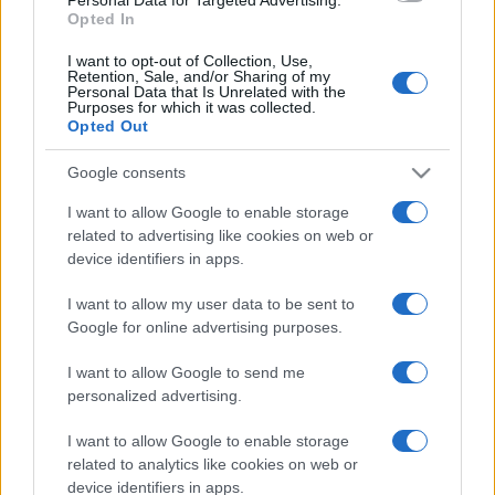
Paulina: Sok csoda történt velem
Opted In
Hétévesen kezdett dalokat írni, gimnazistaként fellépett a
I want to opt-out of Collection, Use,
Retention, Sale, and/or Sharing of my
Sziget Fesztiválon, Ajándék című dalával került az X-
Personal Data that Is Unrelated with the
Purposes for which it was collected.
faktorba, ahol második helyezett lett. Mi a véleménye a
Opted Out
tehetségkutatókról, hogyan kezeli az ismertséget, ki jelenti
a bástyát az életében? Erről is kérdeztük.
Google consents
I want to allow Google to enable storage
related to advertising like cookies on web or
device identifiers in apps.
EGYÉB
A Carson Coma és Lee y nyerte a fődíjat a
I want to allow my user data to be sent to
Magyar Klipszemlén, Azariah és Dzsúdló is
Google for online advertising purposes.
a nyertesek közt
A legjobb klipnek járó első díjat a Carson Coma Feldobom a
I want to allow Google to send me
personalized advertising.
követ és Lee y Misery című alkotása megosztva nyerte, a
díjakat csütörtök este adták át az Akvárium Klubban.
I want to allow Google to enable storage
related to analytics like cookies on web or
device identifiers in apps.