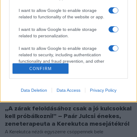
ZENE
I want to allow Google to enable storage
Premier a Kultúra.hu-n: Pátkai Rozina
related to functionality of the website or app.
Petőfi-lemeze és négy élő
koncertfelvétel
I want to allow Google to enable storage
A Jelen idő című lemezen Pátkai Rozina és alkotótársai,
related to personalization.
Dóczi Bence, Fenyvesi Márton és Ávéd János a Petőfi-
I want to allow Google to enable storage
életmű tizenegy versét kilenc dalban dolgozták fel. A
related to security, including authentication
Föltámadott a tenger, a Világosságot! mellett felkerült a
functionality and fraud prevention, and other
user protection.
CONFIRM
lemezre többek között A szökevények, illetve a Dalaim
című vers is.
Data Deletion
Data Access
Privacy Policy
ZENE
„A zárak feloldásához csak a jó kulcsokkal
kell próbálkozni!” – Paár Julcsi énekes,
zeneterapeuta a Kerekutca mesejátékról
A Kerekutca nézői egyszerre csöppennek bele