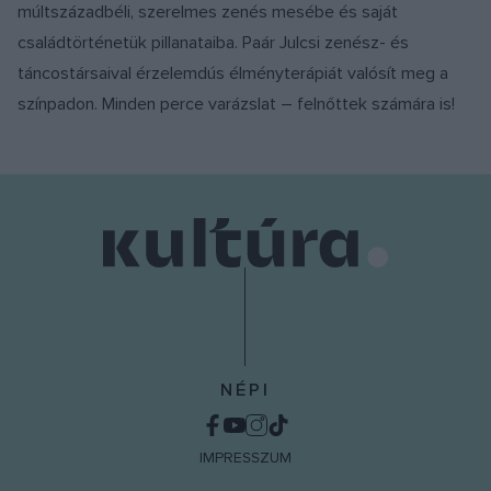
múltszázadbéli, szerelmes zenés mesébe és saját
családtörténetük pillanataiba. Paár Julcsi zenész- és
táncostársaival érzelemdús élményterápiát valósít meg a
színpadon. Minden perce varázslat – felnőttek számára is!
NÉPI
IMPRESSZUM