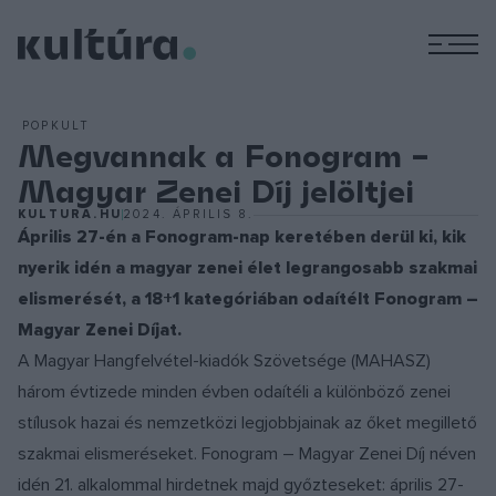
M
POPKULT
Megvannak a Fonogram –
Magyar Zenei Díj jelöltjei
KULTURA.HU
2024. ÁPRILIS 8.
Április 27-én a Fonogram-nap keretében derül ki, kik
nyerik idén a magyar zenei élet legrangosabb szakmai
elismerését, a 18+1 kategóriában odaítélt Fonogram –
Magyar Zenei Díjat.
A Magyar Hangfelvétel-kiadók Szövetsége (MAHASZ)
három évtizede minden évben odaítéli a különböző zenei
stílusok hazai és nemzetközi legjobbjainak az őket megillető
szakmai elismeréseket. Fonogram – Magyar Zenei Díj néven
idén 21. alkalommal hirdetnek majd győzteseket: április 27-