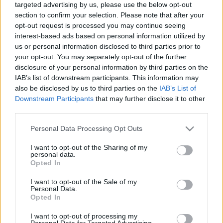
targeted advertising by us, please use the below opt-out
Rozina
,
Zóra
,
Saya Noé
,
Malek Andrea
,
Paár Julcsi
.
section to confirm your selection. Please note that after your
opt-out request is processed you may continue seeing
interest-based ads based on personal information utilized by
A teljes jelöltlista
itt böngészhető végig
.
us or personal information disclosed to third parties prior to
your opt-out. You may separately opt-out of the further
disclosure of your personal information by third parties on the
IAB’s list of downstream participants. This information may
also be disclosed by us to third parties on the
IAB’s List of
Downstream Participants
that may further disclose it to other
FONOGRAM – MAGYAR ZENEI DÍJ
HÍREK
third parties.
Please note that this website/app uses one or more Google
Personal Data Processing Opt Outs
MEGOSZTÁS
services and may gather and store information including but
not limited to your visit or usage behaviour. You may click to
I want to opt-out of the Sharing of my
personal data.
grant or deny consent to Google and its third-party tags to
Opted In
use your data for below specified purposes in below Google
consent section.
I want to opt-out of the Sale of my
EZ IS ÉRDEKELHETI
Personal Data.
Opted In
I want to opt-out of processing my
ZENE
Personal Data for Targeted Advertising.