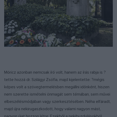
Móricz azonban nemcsak író volt, hanem az írás rabja is ?
tette hozzá dr. Szilágyi Zsófia, majd kijelentette: ?mégis
képes volt a szövegtermelésben megállni időnként, hiszen
nem szerette ismételni önmagát sem témában, sem művei
elbeszélésmódjában vagy szerkesztésében. Néha elfáradt,
majd újra nekirugaszkodott, hogy valami nagyon mást,
nagyon újat hozzon létre. Ezekből a nekibuzdulásokból