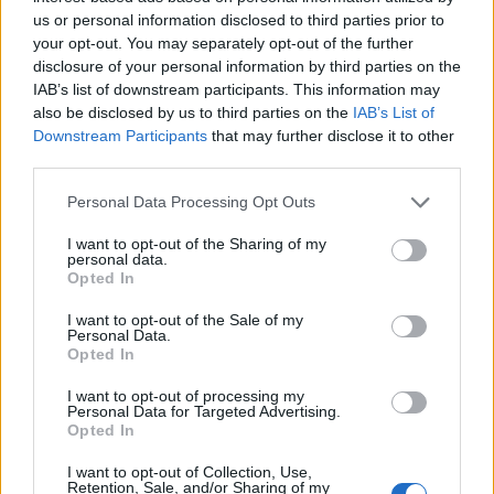
us or personal information disclosed to third parties prior to
your opt-out. You may separately opt-out of the further
disclosure of your personal information by third parties on the
IAB’s list of downstream participants. This information may
also be disclosed by us to third parties on the
IAB’s List of
Downstream Participants
that may further disclose it to other
third parties.
Please note that this website/app uses one or more Google
Personal Data Processing Opt Outs
services and may gather and store information including but
not limited to your visit or usage behaviour. You may click to
I want to opt-out of the Sharing of my
personal data.
grant or deny consent to Google and its third-party tags to
Opted In
use your data for below specified purposes in below Google
consent section.
I want to opt-out of the Sale of my
Personal Data.
Opted In
I want to opt-out of processing my
Personal Data for Targeted Advertising.
Opted In
Az ünnepélyes megemlékezésen dr. Szilágyi Zsófia
irodalomtörténész, a Móricz Zsigmond Társaság elnöke
I want to opt-out of Collection, Use,
Retention, Sale, and/or Sharing of my