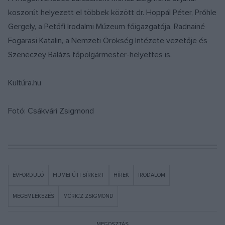
koszorút helyezett el többek között dr. Hoppál Péter, Prőhle
Gergely, a Petőfi Irodalmi Múzeum főigazgatója, Radnainé
Fogarasi Katalin, a Nemzeti Örökség Intézete vezetője és
Szeneczey Balázs főpolgármester-helyettes is.
Kultúra.hu
Fotó: Csákvári Zsigmond
ÉVFORDULÓ
FIUMEI ÚTI SÍRKERT
HÍREK
IRODALOM
MEGEMLÉKEZÉS
MÓRICZ ZSIGMOND
MEGOSZTÁS