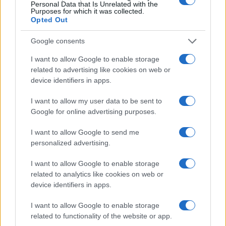
felidézte, miként zajlott Móricz Zsigmond temetése és
Personal Data that Is Unrelated with the
Purposes for which it was collected.
meghatódva emlékezett Illyés Gyula búcsúszavaira: ?A
Opted Out
magyarság hadszínterének legnagyobb ismerője szállt sírba.
Google consents
Siratunk, mint a kurucok siratták Vak Bottyánt, mert te
magad is teremtetted hadseregedet. Turi Danit, Nyilas Misit
I want to allow Google to enable storage
related to advertising like cookies on web or
és a többieket. Ez a hadsereg immár mindörökké fogva él
device identifiers in apps.
és hirdetni fogja a nevedet. Ady, Kaffka, Kosztolányi, Osvát
Ernő és Babits Mihály után te is korán hagytál el bennünket.
I want to allow my user data to be sent to
Google for online advertising purposes.
Pedig még mindig nagyon kevesen vagyunk és még mindig
kevés az alkotás. Újulj meg bennünk, ne hagyj el minket!?.
I want to allow Google to send me
personalized advertising.
I want to allow Google to enable storage
related to analytics like cookies on web or
Visszaemlékezésében dr. Szilágyi Zsófia azt is elmondta:
device identifiers in apps.
Móricz független szellem volt, aki olyan mennyiségű
I want to allow Google to enable storage
szöveget hagyott ránk, hogy még ma sem jelenthetjük ki
related to functionality of the website or app.