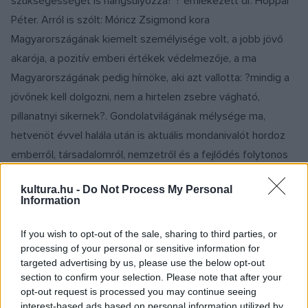
szükségességét is hangsúlyozza? ? emlékezett dr. Hoppál
Péter. Arról is szólt: Móricz Zsigmond kora
Magyarországának kiemelt személyisége volt, a jobb jövő
akarója, a pozitív emberi értékek védelmezője, a ma
Magyarországának pedig hírnöke, aki azt vallotta: ?mindig a
jövőnek kell dolgozni, nem a hirtelen zsebre vágható,
pillanatnyi sikernek?. Gondolatvilágának mélysége ma,
hetvenöt évvel halála után is aktuális mondanivalót hordoz
emberről, társadalomról, nemzetről és a fejlődés folytonos
szükségességéről. ?Ezért fontos, hogy a jelen és a jövő
kultura.hu -
Do Not Process My Personal
számára is érthetővé tegyük életművét, és életben tartsuk
Information
szellemiségét? ? szólított fel dr. Hoppál Péter, majd
értékőrző tevékenységéért köszönetet mondott a Móricz
If you wish to opt-out of the sale, sharing to third parties, or
processing of your personal or sensitive information for
Zsigmond Társaságnak, valamint a Petőfi Irodalmi
targeted advertising by us, please use the below opt-out
Múzeumnak is.
section to confirm your selection. Please note that after your
opt-out request is processed you may continue seeing
interest-based ads based on personal information utilized by