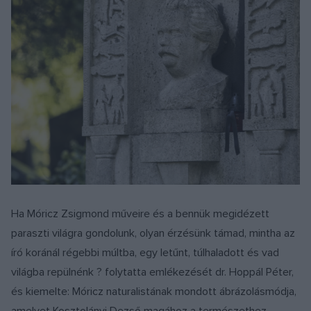
Ha Móricz Zsigmond műveire és a bennük megidézett
paraszti világra gondolunk, olyan érzésünk támad, mintha az
író koránál régebbi múltba, egy letűnt, túlhaladott és vad
világba repülnénk ? folytatta emlékezését dr. Hoppál Péter,
és kiemelte: Móricz naturalistának mondott ábrázolásmódja,