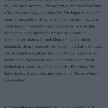
született meg
Az Isten háta mögött
, a
Kivilágos kivirradtig
,
a
Rab oroszlán
vagy az
Árvácska
.? ?Ne hagyj el minket? ?
mondta beszédében Illyés, és Móricz máig nem hagyta el
irodalmunkat ? jegyezte meg, hozzáfűzve: nem minden
regénye és novellája szólítja meg a mai olvasót, a
színpadokon ritkán születnek Móricz-műveket idéző
előadások, de az irodalomtörténészek ma is kutatják titkait,
írók beszélnek esszékben kedvenc Móricz-műveikről, sőt
Móricz néha regények hőseként jelenik meg, mondatai
élednek újra kései utódai ? Nádas Péter, Esterházy Péter,
Spiró György, Grecsó Krisztián, Háy János, Oravecz Imre ?
szövegeiben.
A megemlékezés zárásaként Móricz Zsigmond sírjánál