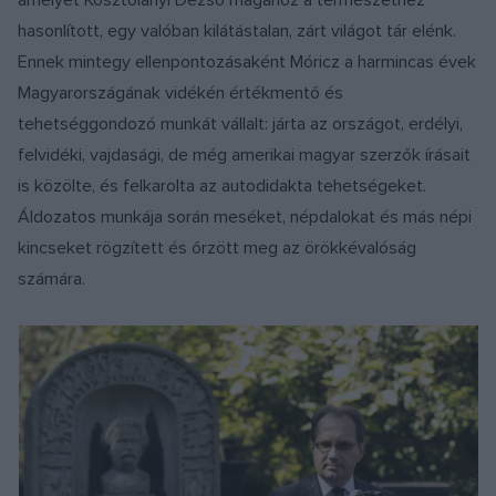
amelyet Kosztolányi Dezső magához a természethez
hasonlított, egy valóban kilátástalan, zárt világot tár elénk.
Ennek mintegy ellenpontozásaként Móricz a harmincas évek
Magyarországának vidékén értékmentő és
tehetséggondozó munkát vállalt: járta az országot, erdélyi,
felvidéki, vajdasági, de még amerikai magyar szerzők írásait
is közölte, és felkarolta az autodidakta tehetségeket.
Áldozatos munkája során meséket, népdalokat és más népi
kincseket rögzített és őrzött meg az örökkévalóság
számára.