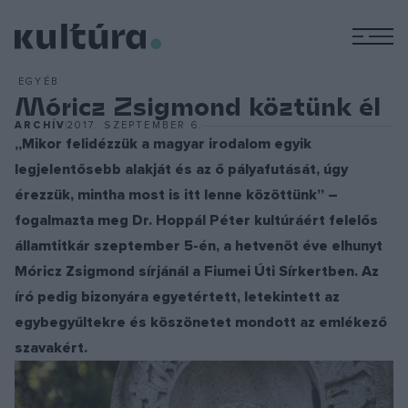
M
EGYÉB
Móricz Zsigmond köztünk él
ARCHÍV
2017. SZEPTEMBER 6.
„Mikor felidézzük a magyar irodalom egyik
legjelentősebb alakját és az ő pályafutását, úgy
érezzük, mintha most is itt lenne közöttünk” –
fogalmazta meg Dr. Hoppál Péter kultúráért felelős
államtitkár szeptember 5-én, a hetvenöt éve elhunyt
Móricz Zsigmond sírjánál a Fiumei Úti Sírkertben. Az
író pedig bizonyára egyetértett, letekintett az
egybegyűltekre és köszönetet mondott az emlékező
szavakért.