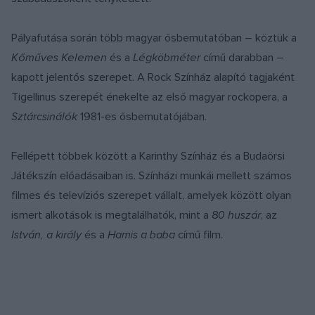
Pályafutása során több magyar ősbemutatóban – köztük a
Kőműves Kelemen
és a
Légköbméter
című darabban –
kapott jelentős szerepet. A Rock Színház alapító tagjaként
Tigellinus szerepét énekelte az első magyar rockopera, a
Sztárcsinálók
1981-es ősbemutatójában.
Fellépett többek között a Karinthy Színház és a Budaörsi
Játékszín előadásaiban is. Színházi munkái mellett számos
filmes és televíziós szerepet vállalt, amelyek között olyan
ismert alkotások is megtalálhatók, mint a
80 huszár
, az
István, a király
és a
Hamis a baba
című film.