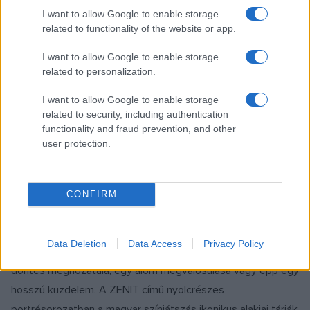
EZ IS ÉRDEKELHETI
I want to allow Google to enable storage
related to functionality of the website or app.
INTERJÚ
I want to allow Google to enable storage
SZÍNPAD
Pokorny Lia: Sosem azért sikerült egy
related to personalization.
szerep, mert bántottak, hanem annak
I want to allow Google to enable storage
ellenére
related to security, including authentication
Pokorny Lia otthagyta a társulatokat, önálló estekkel áll
functionality and fraud prevention, and other
user protection.
közönség elé, ő írja az életéből született szövegeket,
műfajokra fittyet hányva énekel, és természetesen játszik.
CONFIRM
ZENIT
SZÍNPAD
ZENIT – Molnár Piroska története
Data Deletion
Data Access
Privacy Policy
A siker mögött mindig ott rejlik egy-egy történet: egy
döntés meghozatala, egy álom megvalósulása vagy épp egy
hosszú küzdelem. A ZENIT című nyolcrészes
portrésorozatban a magyar színjátszás ikonikus alakjai tárják