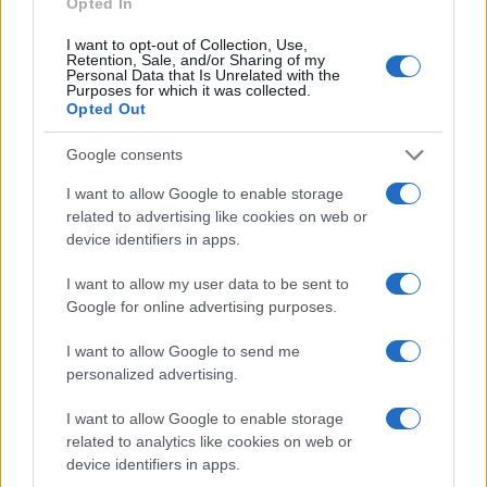
Opted In
emlékére a Gyulai Várszínház által alapított Őze Lajos-díjat
1993-ban nyerte el. A Színházi Dolgozók Szakszervezete
I want to opt-out of Collection, Use,
Retention, Sale, and/or Sharing of my
(SzíDoSz) Szinkron Alapszervezete a magyar
Personal Data that Is Unrelated with the
Purposes for which it was collected.
szinkronszakma kiválóságait elismerő Fényhang-életműdíjat
Opted Out
kimagasló teljesítményéért 2025-ben ítélték oda számára.
Google consents
I want to allow Google to enable storage
related to advertising like cookies on web or
device identifiers in apps.
GYÁSZ
HÍREK
MEL GIBSON
SÖRÖS SÁNDOR
SZINKRONSZÍNÉSZET
I want to allow my user data to be sent to
Google for online advertising purposes.
VÍGSZÍNHÁZ
WILLEM DAFOE
I want to allow Google to send me
personalized advertising.
MEGOSZTÁS
I want to allow Google to enable storage
related to analytics like cookies on web or
device identifiers in apps.