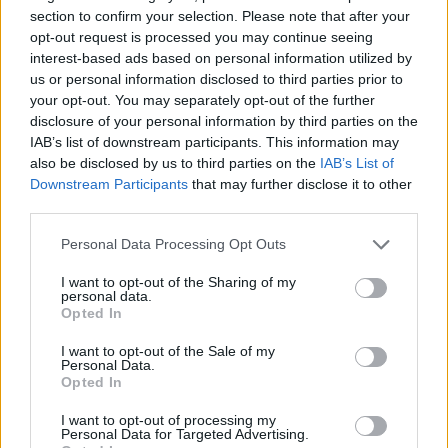
section to confirm your selection. Please note that after your
kivételes alkalmazkodókészségét, zenei érzékét és finom
opt-out request is processed you may continue seeing
humorát is nagyra tartották. Pályáját végigkísérte a
interest-based ads based on personal information utilized by
bizonyítás vágya és a játék öröme.”
us or personal information disclosed to third parties prior to
your opt-out. You may separately opt-out of the further
disclosure of your personal information by third parties on the
Sokat foglalkoztatott szinkronszínész volt. Többek között
IAB’s list of downstream participants. This information may
Mel Gibson, Willem Dafoe, Jeff Bridges, Kurt Russell és Tom
also be disclosed by us to third parties on the
IAB’s List of
Downstream Participants
that may further disclose it to other
Selleck magyar hangjaként is ismert.
third parties.
Please note that this website/app uses one or more Google
Personal Data Processing Opt Outs
services and may gather and store information including but
not limited to your visit or usage behaviour. You may click to
I want to opt-out of the Sharing of my
personal data.
grant or deny consent to Google and its third-party tags to
Opted In
use your data for below specified purposes in below Google
consent section.
I want to opt-out of the Sale of my
Personal Data.
Opted In
I want to opt-out of processing my
Sörös Sándor munkájáért az Őze Lajos színművész
Personal Data for Targeted Advertising.