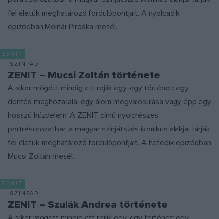
fel életük meghatározó fordulópontjait. A nyolcadik
epizódban Molnár Piroska mesél.
ZENIT
SZÍNPAD
ZENIT – Mucsi Zoltán története
A siker mögött mindig ott rejlik egy-egy történet: egy
döntés meghozatala, egy álom megvalósulása vagy épp egy
hosszú küzdelem. A ZENIT című nyolcrészes
portrésorozatban a magyar színjátszás ikonikus alakjai tárják
fel életük meghatározó fordulópontjait. A hetedik epizódban
Mucsi Zoltán mesél.
ZENIT
SZÍNPAD
ZENIT – Szulák Andrea története
A siker mögött mindig ott rejlik egy-egy történet: egy