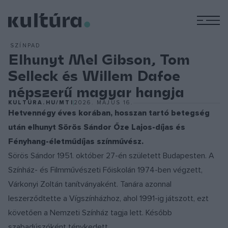
M
SZÍNPAD
Elhunyt Mel Gibson, Tom
Selleck és Willem Dafoe
népszerű magyar hangja
KULTÚRA.HU/MTI
2026. MÁJUS 16.
Hetvennégy éves korában, hosszan tartó betegség
után elhunyt Sörös Sándor Őze Lajos-díjas és
Fényhang-életműdíjas színművész.
Sörös Sándor 1951. október 27-én született Budapesten. A
Színház- és Filmművészeti Főiskolán 1974-ben végzett,
Várkonyi Zoltán tanítványaként. Tanára azonnal
leszerződtette a Vígszínházhoz, ahol 1991-ig játszott, ezt
követően a Nemzeti Színház tagja lett. Később
szabadúszóként ténykedett.