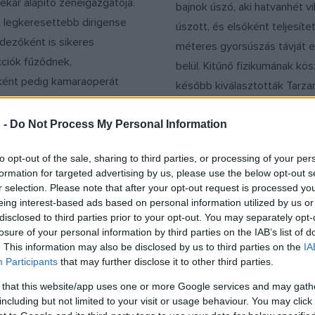
ekar alapító zeneigazgatója.
bajnok úszó, aki hatvanhét v
k legkeresettebb dirigense
úszott, és elsőként teljesíte
dezőként is sikeres
méteres gyorsúszás távját 
ciók fűződnek,
belül. Kitűnő fizikumának k
ént pedig kamaraoperát
később kiválasztották Tarzan
 új befejezést írt
majomember szerepére, am
Orfeójához.
fergeteges sikert aratott: 1
 -
Do Not Process My Personal Information
között tizennyolc Tarzan-fil
to opt-out of the sale, sharing to third parties, or processing of your per
játszott, és mindig dublőr nél
formation for targeted advertising by us, please use the below opt-out s
dolgozott.
r selection. Please note that after your opt-out request is processed y
eing interest-based ads based on personal information utilized by us or
disclosed to third parties prior to your opt-out. You may separately opt-
BESZÁMOLÓ
losure of your personal information by third parties on the IAB’s list of
ZENE
. This information may also be disclosed by us to third parties on the
IA
zati fesztivált
Fischer Iván: Én n
Participants
that may further disclose it to other third parties.
a Müpa
tartozom a nyaval
közé, lesz fiatal
 that this website/app uses one or more Google services and may gath
i – avagy Don Juan – alakja
including but not limited to your visit or usage behaviour. You may click 
utánpótlása a
 Müpa és a Budapesti