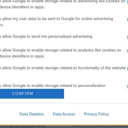
túlmutatnak a szolfézsanyag
o allow Google to enable storage related to advertising like cookies on
rendező, aki 1920-ban ezen a
evice identifiers in apps.
kottán; titka a kölcsönös fi
ett, és akinek többek
kapcsolódásban és a zene 
rszágúton, az Amarcord, Az
o allow my user data to be sent to Google for online advertising
rejlik.
s.
 Satyricon és A nők városa
sokat köszönhetjük.
to allow Google to send me personalized advertising.
o allow Google to enable storage related to analytics like cookies on
evice identifiers in apps.
PROGRAM
beszökik
A békéért ad ingy
o allow Google to enable storage related to functionality of the website
tre Brüsszel
koncertet a
Fesztiválzenekar
en kezdődik a Müpa és a
Fischer Iván és a Budapesti
esztiválzenekar közös
o allow Google to enable storage related to personalization.
Fesztiválzenekar ingyenes s
 Európai Hidak, amelynek
CONFIRM
o allow Google to enable storage related to security, including
koncertet ad a Hősök terén
 idén Belgium lesz.
cation functionality and fraud prevention, and other user protection.
31-én este 7 órától. A Konce
jön többek között a kortárs
Data Deletion
Data Access
Privacy Policy
elnevezésű hangverseny a 
egfontosabb előadója, több
eszközével kíván felszólalni 
rtet ad az Európai Unió