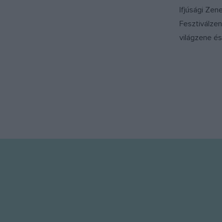
Ifjúsági Zen
Fesztiválzen
világzene és