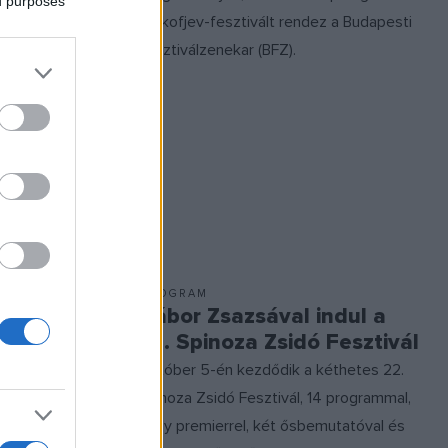
ed purposes
Prokofjev-fesztivált rendez a Budapesti
r
Fesztiválzenekar (BFZ).
ermek- és
ge később
sza, így nincs
PROGRAM
get
Gábor Zsazsával indul a
 lehet
22. Spinoza Zsidó Fesztivál
Október 5-én kezdődik a kéthetes 22.
s,
Spinoza Zsidó Fesztivál, 14 programmal,
ze
négy premierrel, két ősbemutatóval és