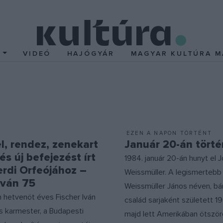
T
VIDEÓ
HAJÓGYÁR
MAGYAR KULTÚRA M
EZEN A NAPON TÖRTÉNT
l, rendez, zenekart
Január 20-án törté
és új befejezést írt
1984. január 20-án hunyt el 
rdi Orfeójához –
Weissmüller. A legismertebb
Iván 75
Weissmüller János néven, bá
 hetvenöt éves Fischer Iván
család sarjaként született 1
s karmester, a Budapesti
majd lett Amerikában ötszörö