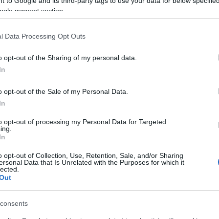
 to Google and its third-party tags to use your data for below specifi
közönségnek
nekar tematikus
ogle consent section.
A Budapesti Fesztiválzeneka
lja. A Mozart-expedíció a
zeneigazgatója szerint a gy
l Data Processing Opt Outs
n nőcsábász archetípusának
ifjúsági programok közönsé
elmezését mutatja be opera-
o opt-out of the Sharing of my personal data.
bérletes hallgatóként tér vis
ás, irodalmi est,
In
ok a riadalomra.
lgetés, valamint
o opt-out of the Sale of my Personal Data.
ek segítségével szeptember
In
ött.
to opt-out of processing my Personal Data for Targeted
ing.
INTERJÚ
In
PON TÖRTÉNT
ZENE
20-án történt
Ezt az érzékenysé
o opt-out of Collection, Use, Retention, Sale, and/or Sharing
ersonal Data that Is Unrelated with the Purposes for which it
matekpéldával nem
, hogy a film jó-e vagy
lected.
elérni
Out
élet legyen benne” –
Demel Eszter zenepedagógu
művészete lényegét az
consents
karmester módszerei mess
ernizmus mestere, Federico