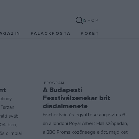
SHOP
AGAZIN
PALACKPOSTA
POKET
PROGRAM
nt
A Budapesti
Fesztiválzenekar brit
Johnny
diadalmenete
 Tarzan
Fischer Iván és együttese augusztus 6-
náti sváb
án a londoni Royal Albert Hall színpadán,
904-ben,
a BBC Proms közönsége előtt, majd két
s olimpiai