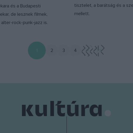
tisztelet, a barátság és a sz
ekara és a Budapesti
mellett.
ekar, de lesznek filmek,
 alter-rock-punk-jazz is.
1
2
3
4
>
>>