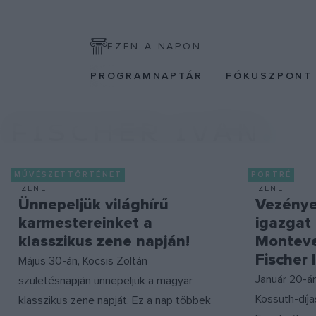
EZEN A NAPON
PROGRAMNAPTÁR
FÓKUSZPON
FISCHER IVÁN
MŰVÉSZETTÖRTÉNET
PORTRÉ
ZENE
ZENE
Ünnepeljük világhírű
Vezénye
karmestereinket a
igazgat 
klasszikus zene napján!
Monteve
Fischer 
Május 30-án, Kocsis Zoltán
Január 20-án
születésnapján ünnepeljük a magyar
Kossuth-díja
klasszikus zene napját. Ez a nap többek