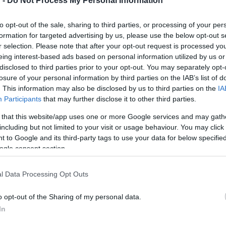
 -
Do Not Process My Personal Information
az influenszerhang a legerő
Daisy alapítójaként.
az egymásra rétegződő olva
to opt-out of the sale, sharing to third parties, or processing of your per
tapasztalatok.
formation for targeted advertising by us, please use the below opt-out s
r selection. Please note that after your opt-out request is processed y
eing interest-based ads based on personal information utilized by us or
disclosed to third parties prior to your opt-out. You may separately opt-
losure of your personal information by third parties on the IAB’s list of
. This information may also be disclosed by us to third parties on the
IA
Participants
that may further disclose it to other third parties.
108-AS RAKTÁR
 that this website/app uses one or more Google services and may gath
HAJÓGYÁR
including but not limited to your visit or usage behaviour. You may click 
da az online
108-as raktár: Taza
 to Google and its third-party tags to use your data for below specifi
 Gamerek,
Kazuma, aki máso
ogle consent section.
rek és
sikertörténeteit b
zerek világa
lett sikeres
l Data Processing Opt Outs
 platformok nemcsak új
Nyolcadik epizódjához érkez
o opt-out of the Sharing of my personal data.
 hoztak létre, hanem új
Kulturális Ügynökség Hajógy
In
s: olyan online alkotókat,
csatornájának 108-as raktár