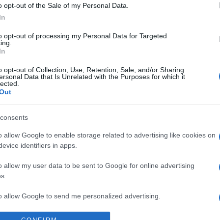
re szórakoztatnak,
Dezső Bence vendége pedig
o opt-out of the Sale of my Personal Data.
In
építenek és hatással vannak
Kazuma, a Bazu Interviews e
yan gondolkodunk a világról.
alapítója, aki elmeséli, hogyan
to opt-out of processing my Personal Data for Targeted
ing.
ntenek ezek a szerepek
sikeres embereket bemutató
In
platform, és miért tartja fon
o opt-out of Collection, Use, Retention, Sale, and/or Sharing
minél szélesebb körben me
ersonal Data that Is Unrelated with the Purposes for which it
lected.
sikertörténeteket.
Out
consents
SZÍNPAD
 tenni a kultúrát:
Gluténmentes tücs
o allow Google to enable storage related to advertising like cookies on
evice identifiers in apps.
kas Levente András
vaníliasodós csótá
tli sorozatról
falunk, hogy az em
o allow my user data to be sent to Google for online advertising
mókuskereket hajt
u hamarosan induló YouTube-
s.
Ha már kiszámíthatatlan a vil
 dr. Farkas Levente András
to allow Google to send me personalized advertising.
írjuk együtt a forgatókönyvét
járva, a legkülönbözőbb
Most Társulat Föld 2.0.5.0. c
beszélgetve keresi az élet
o allow Google to enable storage related to analytics like cookies on