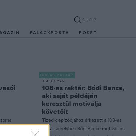
SHOP
AGAZIN
PALACKPOSTA
POKET
108-AS RAKTÁR
HAJÓGYÁR
vasói
108-as raktár: Bódi Bence,
aki saját példáján
keresztül motiválja
követőit
atorna
Tizedik epizódjához érkezett a 108-as
közegben nem
raktár, amelyben Bódi Bence motivációs