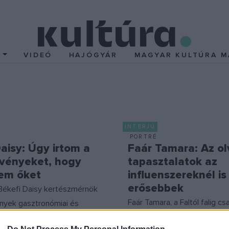
T
VIDEÓ
HAJÓGYÁR
MAGYAR KULTÚRA M
INTERJÚ
PORTRÉ
aisy: Úgy irtom a
Faár Tamara: Az ol
ényeket, hogy
tapasztalatok az
em őket
influenszereknél is
erősebbek
Békefi Daisy kertészmérnök
Faár Tamara, a Faltól falig cs
yek gasztronómiai és
vezetője szerint az online 
felhasználásával foglalkozik