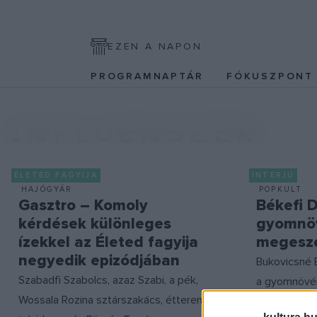
EZEN A NAPON
PROGRAMNAPTÁR
FÓKUSZPON
INFLUENSZER
ÉLETED FAGYIJA
INTERJÚ
HAJÓGYÁR
POPKULT
Gasztro – Komoly
Békefi D
kérdések különleges
gyomnöv
ízekkel az Életed fagyija
megesz
negyedik epizódjában
Bukovicsné 
Szabadfi Szabolcs, azaz Szabi, a pék,
a gyomnövén
Wossala Rozina sztárszakács, étterem-
gyógyászati 