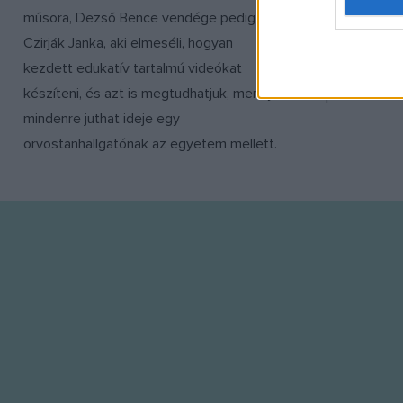
műsora, Dezső Bence vendége pedig
web or d
értelmét – 
Czirják Janka, aki elmeséli, hogyan
hogy a múze
I want t
kezdett edukatív tartalmú videókat
izgalmasabb
or app.
készíteni, és azt is megtudhatjuk, mennyi
partnere az
I want t
mindenre juthat ideje egy
orvostanhallgatónak az egyetem mellett.
I want t
authenti