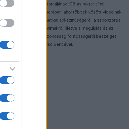
 Tazaki
csatornájának 108-as raktár című
gyik
műsorában, ahol többek között videóinak
 jött létre a
tematikai sokszínűségéről, a szponzorált
 internetes
tartalmakról, illetve a megújulás és az
tosnak, hogy
önazonosság fontosságáról beszélget
gosszák a
Dezső Bencével.
köt és
nyt
beri
hassuk
ág, miért ne
? Az Itt és
ímű