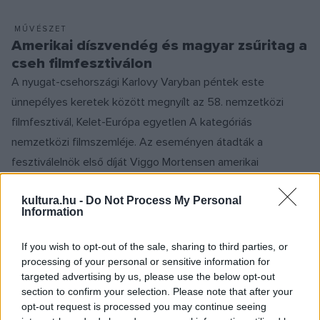
MŰVÉSZET
Amerikai díszvendég és magyar zsűritag a
cseh filmfesztiválon
A nyugat-csehországi Karlovy Varyban péntek este
ünnepélyes keretek között megnyílt az 58. nemzetközi
filmfesztivál, Kelet-Európa egyetlen A kategóriás
nemzetközi filmszemléje. Az eseményen átadták a
fesztiválelnök első díját Viggo Mortensen amerikai
színésznek, a fesztivál egyik díszvendégének.
kultura.hu -
Do Not Process My Personal
Information
MŰVÉSZET
If you wish to opt-out of the sale, sharing to third parties, or
Viggo Mortensent is díjazzák Karlovy
processing of your personal or sensitive information for
Varyban
targeted advertising by us, please use the below opt-out
Viggo Mortensen amerikai színész és rendező lesz az idei
section to confirm your selection. Please note that after your
opt-out request is processed you may continue seeing
nemzetközi filmfesztivál egyik legnevesebb díszvendége