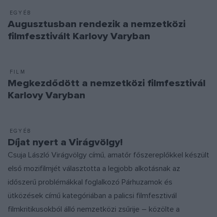
EGYÉB
Augusztusban rendezik a nemzetközi
filmfesztivált Karlovy Varyban
FILM
Megkezdődött a nemzetközi filmfesztivál
Karlovy Varyban
EGYÉB
Díjat nyert a Virágvölgy!
Csuja László Virágvölgy című, amatőr főszereplőkkel készült
első mozifilmjét választotta a legjobb alkotásnak az
időszerű problémákkal foglalkozó Párhuzamok és
ütközések című kategóriában a palicsi filmfesztivál
filmkritikusokból álló nemzetközi zsűrije – közölte a