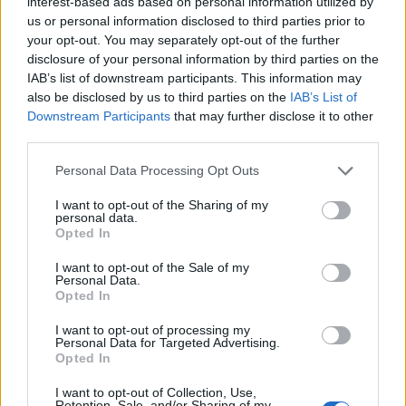
interest-based ads based on personal information utilized by
Karlovy Varyban.
us or personal information disclosed to third parties prior to
your opt-out. You may separately opt-out of the further
disclosure of your personal information by third parties on the
IAB’s list of downstream participants. This information may
MŰVÉSZET
also be disclosed by us to third parties on the
IAB’s List of
Nehéznek találták az üvegszobrokat,
Downstream Participants
that may further disclose it to other
kisebbek lesznek Karlovy Vary díjai
third parties.
Megváltozik a Karlovy Vary-i Nemzetközi Filmfesztivál
Please note that this website/app uses one or more Google
Personal Data Processing Opt Outs
szimbóluma és fődíja, a Kristályglóbusz.
services and may gather and store information including but
not limited to your visit or usage behaviour. You may click to
I want to opt-out of the Sharing of my
personal data.
grant or deny consent to Google and its third-party tags to
Opted In
use your data for below specified purposes in below Google
MŰVÉSZET
Reisz Gábor zsűritag lesz Európa egyik
consent section.
I want to opt-out of the Sale of my
Personal Data.
legfontosabb filmfesztiválján
Opted In
Az 58. Karlovy Vary-i Filmfesztivál öttagú zsűrijében a
I want to opt-out of processing my
magyar rendező mellett ott lesz Geoffrey Rush ausztrál
Personal Data for Targeted Advertising.
Opted In
színész és Sjón izlandi író-forgatókönyvíró is. A
versenyprogram magyar vonatkozása egy cseh-szlovák
I want to opt-out of Collection, Use,
Retention, Sale, and/or Sharing of my