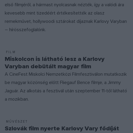
első filmjéről, a hármast nyolcasnak nézték, így a valódi ára
kevesebb mint tizedéért értékesítették az olasz
remekművet, hollywoodi sztárokat díjaznak Karlovy Varyban
– hírösszefoglalónk.
FILM
Miskolcon is látható lesz a Karlovy
Varyban debütált magyar film
A CineFest Miskolci Nemzetközi Filmfesztiválon mutatkozik
be magyar közönség előtt Fliegauf Bence filmje, a Jimmy
Jaguár. Az alkotás a fesztivál után szeptember 11-től látható
a mozikban.
MŰVÉSZET
Szlovák film nyerte Karlovy Vary fődíját