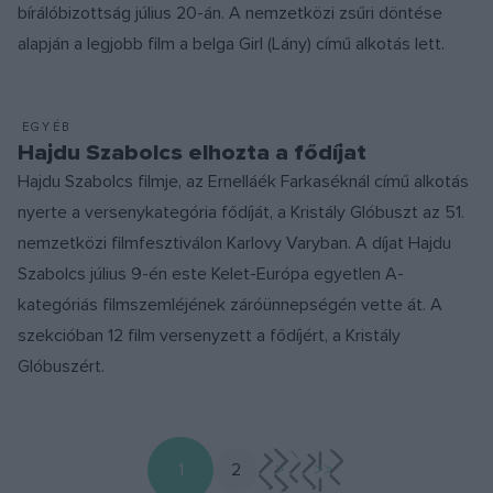
bírálóbizottság július 20-án. A nemzetközi zsűri döntése
alapján a legjobb film a belga Girl (Lány) című alkotás lett.
EGYÉB
Hajdu Szabolcs elhozta a fődíjat
Hajdu Szabolcs filmje, az Ernelláék Farkaséknál című alkotás
nyerte a versenykategória fődíját, a Kristály Glóbuszt az 51.
nemzetközi filmfesztiválon Karlovy Varyban. A díjat Hajdu
Szabolcs július 9-én este Kelet-Európa egyetlen A-
kategóriás filmszemléjének záróünnepségén vette át. A
szekcióban 12 film versenyzett a fődíjért, a Kristály
Glóbuszért.
1
2
>
>>