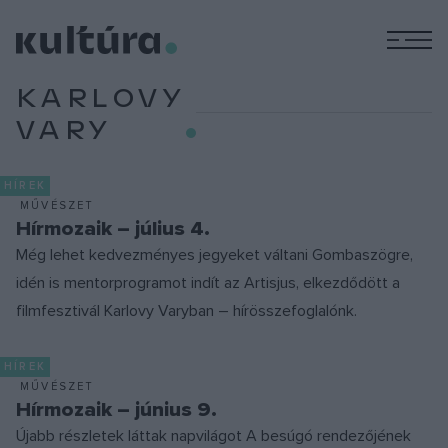
M
KARLOVY
VARY
HÍREK
MŰVÉSZET
Hírmozaik – július 4.
Még lehet kedvezményes jegyeket váltani Gombaszögre,
idén is mentorprogramot indít az Artisjus, elkezdődött a
filmfesztivál Karlovy Varyban – hírösszefoglalónk.
HÍREK
MŰVÉSZET
Hírmozaik – június 9.
Újabb részletek láttak napvilágot A besúgó rendezőjének