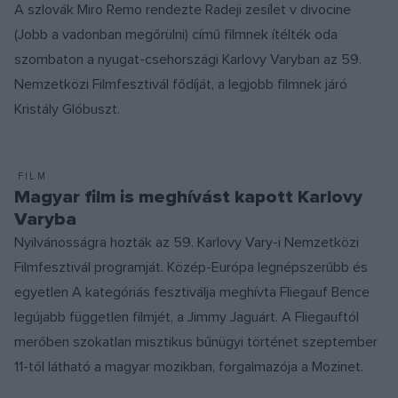
A szlovák Miro Remo rendezte Radeji zesílet v divocine
(Jobb a vadonban megőrülni) című filmnek ítélték oda
szombaton a nyugat-csehországi Karlovy Varyban az 59.
Nemzetközi Filmfesztivál fődíját, a legjobb filmnek járó
Kristály Glóbuszt.
FILM
Magyar film is meghívást kapott Karlovy
Varyba
Nyilvánosságra hozták az 59. Karlovy Vary-i Nemzetközi
Filmfesztivál programját. Közép-Európa legnépszerűbb és
egyetlen A kategóriás fesztiválja meghívta Fliegauf Bence
legújabb független filmjét, a Jimmy Jaguárt. A Fliegauftól
merőben szokatlan misztikus bűnügyi történet szeptember
11-től látható a magyar mozikban, forgalmazója a Mozinet.