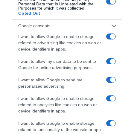
koprodukciós film, amelynek főszereplője Borbély
Personal Data that Is Unrelated with the
Purposes for which it was collected.
Alexandra.
Opted Out
Google consents
KULTPOL
I want to allow Google to enable storage
Új Arany János-emléktáblát avattak
related to advertising like cookies on web or
Karlovy Varyban
device identifiers in apps.
Felavatták vasárnap Arany János új emléktábláját a nyugat-
I want to allow my user data to be sent to
csehországi Karlovy Varyban. Az új emléktábla felavatásán
Google for online advertising purposes.
részt vett Szili Katalin miniszterelnöki főtanácsadó, Andrea
Pfeffer Ferklová, a fürdőváros polgármestere, Rákóczi Anna,
I want to allow Google to send me
personalized advertising.
a Cseh- és Morvaországi Magyarok Szövetségének elnöke,
Baranyi András, Magyarország prágai nagykövete, valamint
I want to allow Google to enable storage
több csehországi magyar és helyi lakos is.
related to analytics like cookies on web or
device identifiers in apps.
I want to allow Google to enable storage
FILM
related to functionality of the website or app.