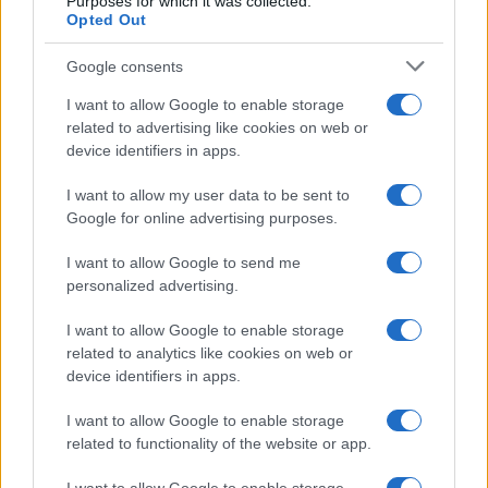
Purposes for which it was collected.
Opted Out
Hat bemutatót tervez a most kezdődő évadban a fővárosi
Örkény István Színház, amely idén is egész napos
Google consents
szabadtéri programsorozattal, az Örkény kerttel nyitja a
I want to allow Google to enable storage
szezont szeptember 8-án a színház előtt. Milyen darabokkal
related to advertising like cookies on web or
készül a társulat a 2018/2019-es évadra? Ki tartja a
device identifiers in apps.
színházban lemezbemutató koncertjét? Cikkünkben ezekre
I want to allow my user data to be sent to
a kérdésekre is választ adunk!
Google for online advertising purposes.
I want to allow Google to send me
personalized advertising.
EGYÉB
Átadták az első POKET-automatát
I want to allow Google to enable storage
related to analytics like cookies on web or
device identifiers in apps.
EGYÉB
Csuja Imre kapta a díjat
I want to allow Google to enable storage
related to functionality of the website or app.