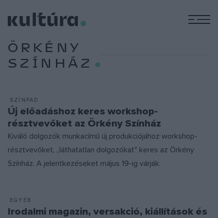
M
ÖRKÉNY
SZÍNHÁZ
SZÍNPAD
Új előadáshoz keres workshop-
résztvevőket az Örkény Színház
Kiváló dolgozók munkacímű új produkciójához workshop-
résztvevőket, „láthatatlan dolgozókat" keres az Örkény
Színház. A jelentkezéseket május 19-ig várják.
EGYÉB
Irodalmi magazin, versakció, kiállítások és