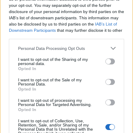
your opt-out. You may separately opt-out of the further
disclosure of your personal information by third parties on the
IAB’s list of downstream participants. This information may
SZÍNPAD
Für Anikó kapta a Psota Irén-díjat
also be disclosed by us to third parties on the
IAB’s List of
Downstream Participants
that may further disclose it to other
third parties.
Please note that this website/app uses one or more Google
SZÍNPAD
Personal Data Processing Opt Outs
Szilveszter a fővárosi színházakban
services and may gather and store information including but
not limited to your visit or usage behaviour. You may click to
I want to opt-out of the Sharing of my
Különleges produkciók, zenés előadások, vígjátékok
personal data.
grant or deny consent to Google and its third-party tags to
Opted In
láthatók a fővárosi színházakban szilveszterkor: a kínálatban
use your data for below specified purposes in below Google
A Pál utcai fiúk, a Férjek és feleségek, a My Fair Lady és a
consent section.
I want to opt-out of the Sale of my
Personal Data.
Meseautó is szerepel. A Magyar Állami Operaház az Erkel
Opted In
Színházban a hagyományokhoz híven idén is A denevér című
I want to opt-out of processing my
előadással várja a közönséget az év utolsó napján.
Personal Data for Targeted Advertising.
Opted In
I want to opt-out of Collection, Use,
Retention, Sale, and/or Sharing of my
EGYÉB
Personal Data that Is Unrelated with the
Irány az Örkény!