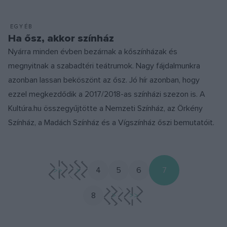
EGYÉB
Ha ősz, akkor színház
Nyárra minden évben bezárnak a kőszínházak és
megnyitnak a szabadtéri teátrumok. Nagy fájdalmunkra
azonban lassan beköszönt az ősz. Jó hír azonban, hogy
ezzel megkezdődik a 2017/2018-as színházi szezon is. A
Kultúra.hu összegyűjtötte a Nemzeti Színház, az Örkény
Színház, a Madách Színház és a Vígszínház őszi bemutatóit.
<<
<
4
5
6
7
8
>
>>