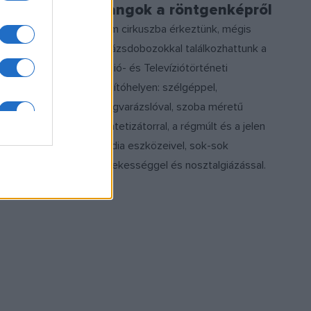
018-as
Hangok a röntgenképről
Nem cirkuszba érkeztünk, mégis
varázsdobozokkal találkozhattunk a
Rádió- és Televíziótörténeti
Kiállítóhelyen: szélgéppel,
hangvarázslóval, szoba méretű
szintetizátorral, a régmúlt és a jelen
média eszközeivel, sok-sok
érdekességgel és nosztalgiázással.