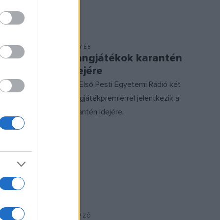
EGYÉB
Hangjátékok karantén
idejére
jén új
Az Első Pesti Egyetemi Rádió két
 könnyűzenei
hangjátékpremierrel jelentkezik a
karantén idejére.
KÉPZŐ