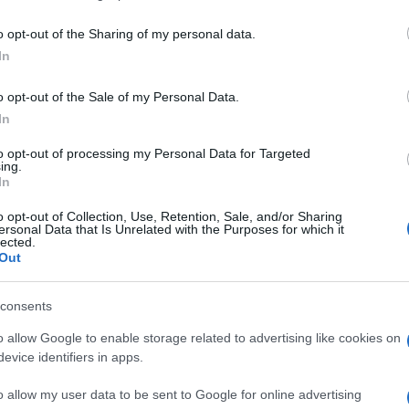
az NMHH kutatásából.
o opt-out of the Sharing of my personal data.
In
ZENE
o opt-out of the Sale of my Personal Data.
induló előadókért
Szól a Beat!
In
eat rádió
Beat néven szeptember else
to opt-out of processing my Personal Data for Targeted
-én egész nap csak magyar
digitális rádió indult a hazai
ing.
l válogat, és kizárólag az
In
élet támogatása céljából.
 magyar dalait játssza a Beat.
o opt-out of Collection, Use, Retention, Sale, and/or Sharing
ersonal Data that Is Unrelated with the Purposes for which it
lected.
Out
consents
o allow Google to enable storage related to advertising like cookies on
evice identifiers in apps.
o allow my user data to be sent to Google for online advertising
KULTPOL