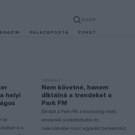
SHOP
AGAZIN
PALACKPOSTA
POKET
POPKULT
zer
Nem követné, hanem
a helyi
diktálná a trendeket a
zágos
Park FM
Elindult a Park FM, a közösségi rádió,
i az
amelynek a küldetésébe és
tásában is a
működésébe most egyaránt betekintést