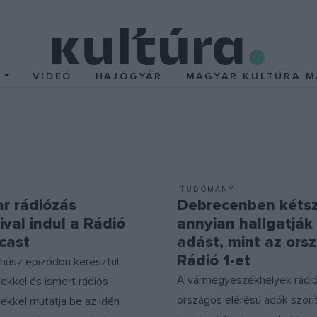
T
VIDEÓ
HAJÓGYÁR
MAGYAR KULTÚRA M
TUDOMÁNY
r rádiózás
Debrecenben kéts
val indul a Rádió
annyian hallgatják 
cast
adást, mint az ors
Rádió 1-et
húsz epizódon keresztül,
A vármegyeszékhelyek rádió
ekkel és ismert rádiós
országos elérésű adók szorí
ekkel mutatja be az idén