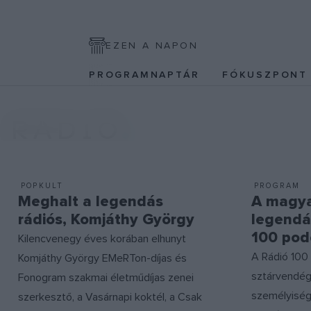
EZEN A NAPON
PROGRAMNAPTÁR
FÓKUSZPON
RÁDIÓ
POPKULT
PROGRAM
Meghalt a legendás
A magya
rádiós, Komjáthy György
legendái
100 pod
Kilencvenegy éves korában elhunyt
A Rádió 100 
Komjáthy György EMeRTon-díjas és
sztárvendég
Fonogram szakmai életműdíjas zenei
személyiség
szerkesztő, a Vasárnapi koktél, a Csak