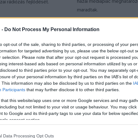
hazai médiapiac meghatároz
ai rádiózás fejlődését.
maradtak.
 -
Do Not Process My Personal Information
to opt-out of the sale, sharing to third parties, or processing of your per
formation for targeted advertising by us, please use the below opt-out s
r selection. Please note that after your opt-out request is processed y
EGYÉB
eing interest-based ads based on personal information utilized by us or
 a Szakcsi Rádió, a
Ki hallgat még rád
disclosed to third parties prior to your opt-out. You may separately opt-
azz rádiója
2023-ban? – Felmé
losure of your personal information by third parties on the IAB’s list of
teljes hetet szentel a jazznek
A hagyományos rádióhallgat
. This information may also be disclosed by us to third parties on the
IA
Participants
that may further disclose it to other third parties.
prilis 29. és május 5. között.
legnépszerűbb, az online is r
zz Hetének legfontosabb
hallgatók aránya stabilan ne
 that this website/app uses one or more Google services and may gath
including but not limited to your visit or usage behaviour. You may click 
 hivatalosan is elindult az
százalék körül mozog, a vilá
 to Google and its third-party tags to use your data for below specifi
zadó, a Szakcsi Rádió.
időszaka pedig markáns nyo
ogle consent section.
a médiafogyasztási, ezen bel
rádióhallgatási szokásokon –
l Data Processing Opt Outs