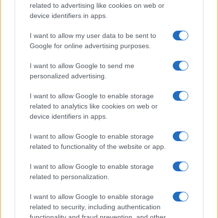
alelnöke konkrétan a lovaglás miatt ment a Színművészeti
related to advertising like cookies on web or
device identifiers in apps.
Egyetemre. Ez az egyik szerelme. A másik viszont valóban a
színház.
I want to allow my user data to be sent to
Google for online advertising purposes.
I want to allow Google to send me
KULTPOL
personalized advertising.
Kiemelt előadóművészeti szervezet lett a
Váci Dunakanyar Színház
I want to allow Google to enable storage
related to analytics like cookies on web or
device identifiers in apps.
IRODALOM
I want to allow Google to enable storage
Kató Hajnalka nyerte a VERSenyt
related to functionality of the website or app.
I want to allow Google to enable storage
KULTPOL
related to personalization.
Megújult a Váci Dunakanyar Színház
I want to allow Google to enable storage
A Váci Dunakanyar Színház 345 millió forint kormányzati
related to security, including authentication
támogatással újult meg, amelyet november 4-én adott át a
functionality and fraud prevention, and other