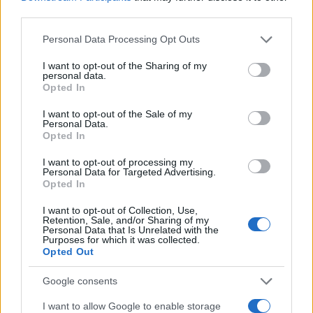
szeptember 7 és 15. között.
third parties.
Please note that this website/app uses one or more Google
Personal Data Processing Opt Outs
services and may gather and store information including but
EGYÉB
not limited to your visit or usage behaviour. You may click to
I want to opt-out of the Sharing of my
ArtBorétum összművészeti fesztivál
personal data.
grant or deny consent to Google and its third-party tags to
Vácrátóton
Opted In
use your data for below specified purposes in below Google
consent section.
I want to opt-out of the Sale of my
Personal Data.
Opted In
SZÍNPAD
Jó a színpadon „rosszalkodni"
I want to opt-out of processing my
Personal Data for Targeted Advertising.
Opted In
SZÍNPAD
I want to opt-out of Collection, Use,
Beteljesült gyerekkori szerelem
Retention, Sale, and/or Sharing of my
Personal Data that Is Unrelated with the
Purposes for which it was collected.
Azt hinné az ember, ezt Sipos Imre színész, rendező, a
Opted Out
Dunaújvárosi Bartók Béla Színház művészeti vezetője a
szakmájára érti. Nos, tévedünk. Sipos hadnagy, a Mogyoródi
Google consents
Sándorhuszárok Történelmi Hagyományőrző Egyesület
I want to allow Google to enable storage