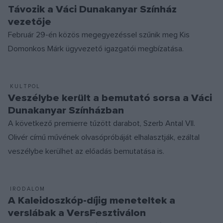
Távozik a Váci Dunakanyar Színház
vezetője
Február 29-én közös megegyezéssel szűnik meg Kis
Domonkos Márk ügyvezető igazgatói megbízatása.
KULTPOL
Veszélybe került a bemutató sorsa a Váci
Dunakanyar Színházban
A következő premierre tűzött darabot, Szerb Antal VII.
Olivér című művének olvasópróbáját elhalasztják, ezáltal
veszélybe kerülhet az előadás bemutatása is.
IRODALOM
A Kaleidoszkóp-díjig meneteltek a
verslábak a VersFesztiválon