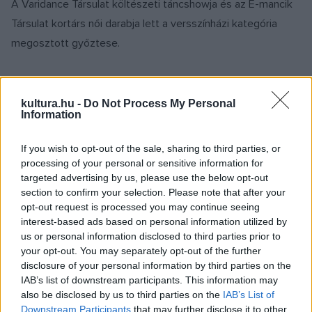
A Varidance Társulat költészeti táncshowja és az E-mancik
Társulat kortárs női darabja lett a versszínházi kategória
megosztott győztese.
IRODALOM
kultura.hu -
Do Not Process My Personal
Elkezdődött a 19. Kaleidoszkóp
Information
VersFesztivál
A vasárnapig tartó váci fesztivál versenyprogramját a
If you wish to opt-out of the sale, sharing to third parties, or
processing of your personal or sensitive information for
Soproni Petőfi Színház Mindörökké Júlia című versszínházi
targeted advertising by us, please use the below opt-out
előadása nyitja meg október 16-án.
section to confirm your selection. Please note that after your
opt-out request is processed you may continue seeing
interest-based ads based on personal information utilized by
us or personal information disclosed to third parties prior to
SZÍNPAD
your opt-out. You may separately opt-out of the further
Fődíjat nyert Bresztben a Ványa bácsi
disclosure of your personal information by third parties on the
A fehéroroszországi Bresztben 24. alkalommal rendezték
IAB’s list of downstream participants. This information may
meg a Belaya Vezha Nemzetközi Színházi Fesztivált 2019.
also be disclosed by us to third parties on the
IAB’s List of
Downstream Participants
that may further disclose it to other