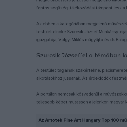
megkülönböztető jelzéssel megjelenő alkotók 
fontos segítség, tájékozódási támpont lesz a
Az ebben a kategóriában megjelenő művészekre
testület elnöke Szurcsik József Munkácsy-díja
igazgatója, Völgyi Miklós műgyűjtó és dr. Bal
Szurcsik Józseffel a témában k
A testület tagjainak szakértelme, piacismerete
alkotásokhoz jussanak. Az érdeklődők festmén
A portálon nemcsak közvetlenül a művészekkel
teljesebb képet mutasson a jelenkori magyar 
Az Artotek Fine Art Hungary Top 100 műv