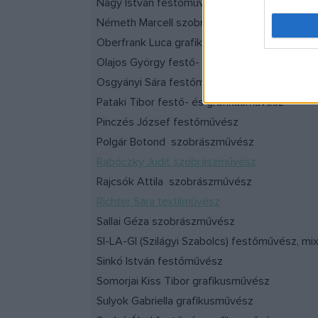
Nagy István festőművész
Németh Marcell szobrászművész
Oberfrank Luca grafikusművész
Olajos György festő- és grafikusművész
Osgyányi Sára festőművész
Pataki Tibor festő- és grafikusművész
Pinczés József festőművész
Polgár Botond szobrászművész
Rabóczky Judit szobrászművész
Rajcsók Attila szobrászművész
Richter Sára textilművész
Sallai Géza szobrászművész
SI-LA-GI (Szilágyi Szabolcs) festőművész, m
Sinkó István festőművész
Somorjai Kiss Tibor grafikusművész
Sulyok Gabriella grafikusművész