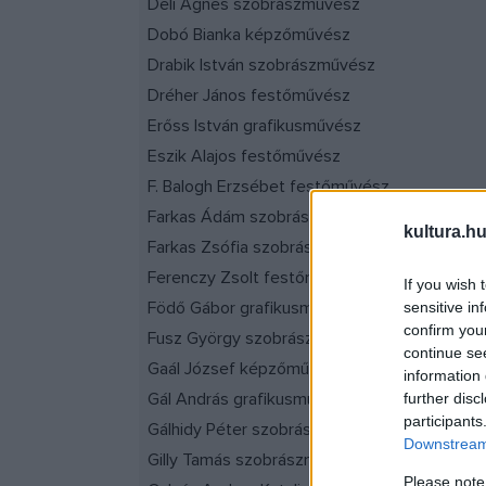
Deli Ágnes szobrászművész
Dobó Bianka képzőművész
Drabik István szobrászművész
Dréher János festőművész
Erőss István grafikusművész
Eszik Alajos festőművész
F. Balogh Erzsébet festőművész
Farkas Ádám szobrászművész
kultura.hu
Farkas Zsófia szobrászművész
Ferenczy Zsolt festőművész
If you wish 
Födő Gábor grafikusművész
sensitive in
confirm you
Fusz György szobrászművész
continue se
Gaál József képzőművész
information 
Gál András grafikusművész
further disc
participants
Gálhidy Péter szobrászművész
Downstream 
Gilly Tamás szobrászművész
Please note