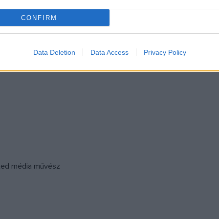
CONFIRM
Data Deletion
Data Access
Privacy Policy
ixed média művész