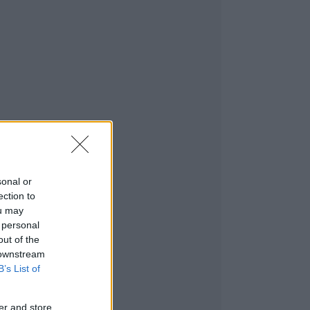
sonal or
ection to
ou may
 personal
out of the
 downstream
B’s List of
er and store