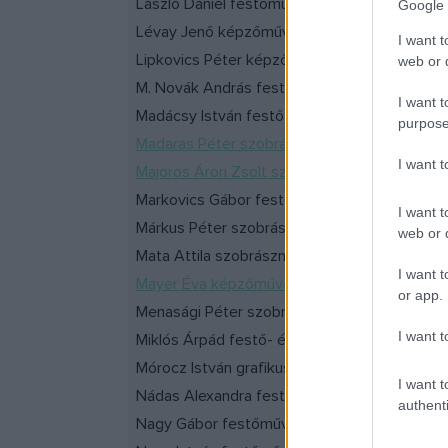
László Dániel festőművész
Google 
Lévay Jenő képzőművész, grafikus
I want t
Lipkovics Péter képzőművész
web or d
M. Novák András festőművész
I want t
Madácsy István festő- és grafikusművész
purpose
Madaras Péter szobrászművész
I want 
Majoros Áron Zsolt szobrászművész
Markovics Gábor festőművész
I want t
Márkus Péter szobrászművész
web or d
Mata Attila szobrászművész
I want t
Mayer Éva képzőművész
or app.
Menasági Péter szobrászművész
I want t
Miklós Árpád festő- és grafikusművész
Mórocz István grafikusművész
I want t
Nádas Alexandra festőművész
authenti
Nagy Gábor festőművész