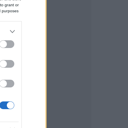
to grant or
ed purposes