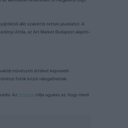
 az alkotások hirdetésein is megjelenő logó
tőkből álló szakértői tettek javaslatot. A
edényi Attila, az Art Market Budapest alapító-
 valódi művészeti értéket képviselő
művészi fotók közül válogathatnak.
rkedni. Az
Artotek
célja ugyanis az, hogy minél