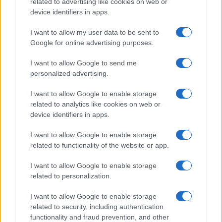
related to advertising like cookies on web or
Az ülésszakon felvették a világörökségi listára a
device identifiers in apps.
németországi Erfurt középkori zsidónegyének
I want to allow my user data to be sent to
épületegyüttesét, a Régi Zsinagógát, a rituális fürdőt, a
Google for online advertising purposes.
mikvét és egy kő lakóházat. A zsinagóga építése a 11.
I want to allow Google to send me
században kezdődött, az 1349. évi pogrom után raktárnak,
personalized advertising.
majd fogadónak használták, 1988-ban fedezték fel újra. A
mikve története a 12. századig nyúlik vissza.
I want to allow Google to enable storage
related to analytics like cookies on web or
device identifiers in apps.
A bizottság múlt héten az ukrajnai orosz invázió miatt a
veszélyeztetett világörökségi helyszínek listájára vette fel a
I want to allow Google to enable storage
related to functionality of the website or app.
kijevi Szent Szófia-székesegyházat és több
kolostorépületet, valamint Lviv (Lemberg) óvárosát.
I want to allow Google to enable storage
related to personalization.
A „tenger királynője”, Velence viszont lekerült a
I want to allow Google to enable storage
veszélyeztetett helyszínek listájáról, röviddel azután, hogy a
related to security, including authentication
functionality and fraud prevention, and other
város vezetése múlt héten úgy döntött, hogy 2024-től öt