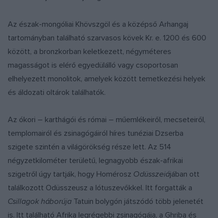
Az észak-mongóliai Khövszgöl és a középső Arhangaj
tartományban található szarvasos kövek Kr. e. 1200 és 600
között, a bronzkorban keletkezett, négyméteres
magasságot is elérő egyedülálló vagy csoportosan
elhelyezett monolitok, amelyek között temetkezési helyek
és áldozati oltárok találhatók.
Az ókori – karthágói és római – műemlékeiről, mecseteiről,
templomairól és zsinagógáiról híres tunéziai Dzserba
szigete szintén a világörökség része lett. Az 514
négyzetkilométer területű, legnagyobb észak-afrikai
szigetről úgy tartják, hogy Homérosz
Odüsszeiá
jában ott
találkozott Odüsszeusz a lótuszevőkkel. Itt forgatták a
Csillagok háborúja
Tatuin bolygón játszódó több jelenetét
is. Itt található Afrika legrégebbi zsinagógája, a Ghriba és