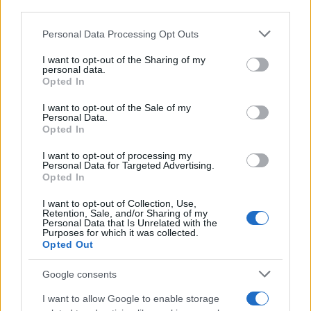
third parties.
komlóföldek. A Prágától 85 kilométerre északnyugatra
Please note that this website/app uses one or more Google
fekvő térség a cseh kulturális minisztérium szerint a világ
Personal Data Processing Opt Outs
services and may gather and store information including but
első komlótermesztő vidéke, amelyen évszázadok óta
not limited to your visit or usage behaviour. You may click to
I want to opt-out of the Sharing of my
personal data.
folyik a világ legelismertebb komlófajtájának, a saaz
grant or deny consent to Google and its third-party tags to
Opted In
use your data for below specified purposes in below Google
komlónak a termesztése és kereskedelme.
consent section.
I want to opt-out of the Sale of my
Personal Data.
Opted In
A világörökségi listára került hétfőn a guatemalai olmék-
maja Takalik Abaj régészeti helyszín, a maja kultúra bölcsője.
I want to opt-out of processing my
Personal Data for Targeted Advertising.
A fővárostól mintegy 200 kilométerre nyugatra fekvő El
Opted In
Asintalban található kőépítmények, szobrok és sűrű
I want to opt-out of Collection, Use,
növényzet alkotta régészeti helyszín a két civilizációval
Retention, Sale, and/or Sharing of my
Personal Data that Is Unrelated with the
kapcsolatos írásos emlékeket őriz. A várost először az
Purposes for which it was collected.
Opted Out
olmékok (i. e. 1500 és i. sz. 100 után) lakták, majd a
mezoamerikai preklasszikus kor közepén (i. e. 800 – i. sz.
Google consents
300) maják éltek itt.
I want to allow Google to enable storage