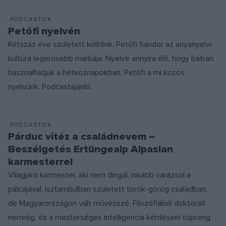
PODCASTOK
Petőfi nyelvén
Kétszáz éve született költőnk, Petőfi Sándor az anyanyelvi
kultúra legerősebb márkája. Nyelve annyira élő, hogy bátran
használhatjuk a hétköznapokban. Petőfi a mi közös
nyelvünk. Podcastajánló.
PODCASTOK
Párduc vitéz a családnevem –
Beszélgetés Ertüngealp Alpaslan
karmesterrel
Világjáró karmester, aki nem dirigál, inkább varázsol a
pálcájával. Isztambulban született török-görög családban,
de Magyarországon vált művésszé. Filozófiából doktorált
nemrég, és a mesterséges intelligencia kérdésein töpreng