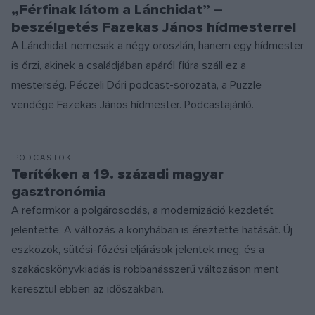
„Férfinak látom a Lánchidat” –
beszélgetés Fazekas János hídmesterrel
A Lánchidat nemcsak a négy oroszlán, hanem egy hídmester
is őrzi, akinek a családjában apáról fiúra száll ez a
mesterség. Péczeli Dóri podcast-sorozata, a Puzzle
vendége Fazekas János hídmester. Podcastajánló.
PODCASTOK
Terítéken a 19. századi magyar
gasztronómia
A reformkor a polgárosodás, a modernizáció kezdetét
jelentette. A változás a konyhában is éreztette hatását. Új
eszközök, sütési-főzési eljárások jelentek meg, és a
szakácskönyvkiadás is robbanásszerű változáson ment
keresztül ebben az időszakban.