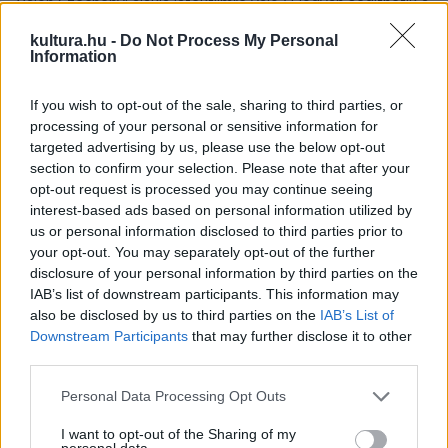
Vajon Széchenyi alakja játékfilmre való? Hogyan segíthetik a
filmek az oktatást? Ezekre a kérdésekre is keresi a választ
kultura.hu -
Do Not Process My Personal
Information
a Talpig magyar e heti adása, ahol – a magyar film napján,
április 30-án – a történelmi filmeké a főszerep.
If you wish to opt-out of the sale, sharing to third parties, or
Podcastajánló.
processing of your personal or sensitive information for
targeted advertising by us, please use the below opt-out
section to confirm your selection. Please note that after your
opt-out request is processed you may continue seeing
PODCASTOK
Csontváry: Picasso elismerte, idehaza
interest-based ads based on personal information utilized by
us or personal information disclosed to third parties prior to
kigúnyolták
your opt-out. You may separately opt-out of the further
Patikusból lett a Napút festője. Picasso és Chagall csodálta
disclosure of your personal information by third parties on the
művészetét, magyar kortársai viszont nem értették, és csak
IAB’s list of downstream participants. This information may
also be disclosed by us to third parties on the
IAB’s List of
halála után fedezték fel jelentőségét. Ő a 170 éve született
Downstream Participants
that may further disclose it to other
Csontváry Kosztka Tivadar. Podcastajánló.
third parties.
Please note that this website/app uses one or more Google
Personal Data Processing Opt Outs
services and may gather and store information including but
PODCASTOK
not limited to your visit or usage behaviour. You may click to
I want to opt-out of the Sharing of my
„Szerepálmom? A legkedvesebb iskolai
personal data.