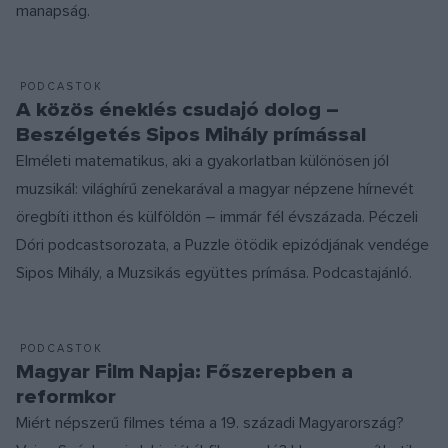
manapság.
PODCASTOK
A közös éneklés csudajó dolog –
Beszélgetés Sipos Mihály prímással
Elméleti matematikus, aki a gyakorlatban különösen jól
muzsikál: világhírű zenekarával a magyar népzene hírnevét
öregbíti itthon és külföldön – immár fél évszázada. Péczeli
Dóri podcastsorozata, a Puzzle ötödik epizódjának vendége
Sipos Mihály, a Muzsikás együttes prímása. Podcastajánló.
PODCASTOK
Magyar Film Napja: Főszerepben a
reformkor
Miért népszerű filmes téma a 19. századi Magyarország?