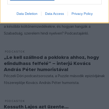
Április 11-én ünnepeljük a a magyar költészet napját, ennek
apropóján különkiadással jelentkezik a Talpig magyar. Vajon
Data Deletion
Data Access
Privacy Policy
miben rejlik Petőfi költészetének sikere, milyen hatással volt
a későbbi költőnemzedékekre, és hogyan hangzik a
Szabadság, szerelem hindi nyelven? Podcastajánló.
PODCASTOK
„Le kell szállnod a poklokra ahhoz, hogy
elindulhass felfelé” – interjú Kovács
András Péter humoristával
Péczeli Dóri podcastsorozata, a Puzzle második epizódjának
főszereplője Kovács András Péter humorista.
PODCASTOK
Kossuth Lajos azt üzente...