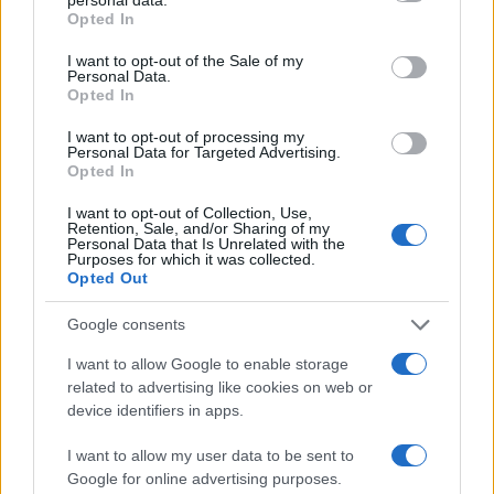
grant or deny consent to Google and its third-party tags to
Opted In
olvasmányélményem” – Interjú Gubik
use your data for below specified purposes in below Google
Petrával
consent section.
I want to opt-out of the Sale of my
Personal Data.
Szorgalmas szabolcsi ember, Ajak díszpolgára, a Sztárban
Opted In
sztár történetének első női győztese. Meghatározó
I want to opt-out of processing my
karakterek bőrébe bújik a színházban, szólólemeze van,
Personal Data for Targeted Advertising.
Opted In
verseket ír, fest. Nem mellékesen: diplomás etnográfus.
Péczeli Dóri podcastsorozata, a Puzzle vendége Gubik Petra
I want to opt-out of Collection, Use,
Retention, Sale, and/or Sharing of my
színművész, énekes.
Personal Data that Is Unrelated with the
Purposes for which it was collected.
Opted Out
PODCASTOK
Google consents
Talpig magyar: engedünk a '48-ból?
I want to allow Google to enable storage
A kiegyezéshez vezető út egyik fontos állomása volt az
related to advertising like cookies on web or
1865. április 16-án, húsvétvasárnap a Pesti Naplóban
device identifiers in apps.
megjelent „húsvéti cikk”, amelyben Deák Ferenc először
I want to allow my user data to be sent to
fogalmazta meg azt, hogy Magyarország az Ausztriával való
Google for online advertising purposes.