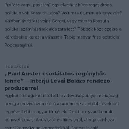
Próféta vagy „pusztán” egy elveihez hűen ragaszkodó
politikus volt Kossuth Lajos? Volt más út, mint a kiegyezés?
Valóban áruló lett volna Görgei, vagy csupán Kossuth
politikai számításának áldozata lett? Többek közt ezekre a
kérdésekre keresi a választ a Talpig magyar friss epizódja.
Podcastajánló.
PODCASTOK
„Paul Auster csodálatos regényhős
lenne” – Interjú Lévai Balázs rendező-
producerrel
Egykor tömegeket ültetett le a tévéképernyő, manapság
pedig a mozivászon elé: ő a producere az utóbbi évek két
legnézettebb magyar filmjének. De írt ponyvarákenrolt,
könyvet Lovasi Andrásról, és híres arról, ahogy színházat
csinál könnyűzenei koncertekből. Podcastajánló.