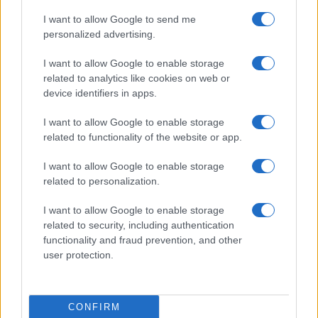
megállapodás érdekében hajlandó engedni a ’48-ból.
I want to allow Google to send me
Podcastajánló.
personalized advertising.
I want to allow Google to enable storage
related to analytics like cookies on web or
PODCASTOK
„A zugpálinkafőzés a hatalommal
device identifiers in apps.
szembeni népi innováció” – beszélgetés
I want to allow Google to enable storage
Balázs Géza nyelvésszel
related to functionality of the website or app.
Szenvedélye a megfigyelés, a nyomozás, a rendszerezés:
I want to allow Google to enable storage
ezt mind megtalálta a nyelvészetben. Évtizedek óta
related to personalization.
noteszbe gyűjti az utcán hallott nyelvi leleményeket,
dokumentálta a pesti flaszter nyelvét. Péczeli Dóri
I want to allow Google to enable storage
related to security, including authentication
podcastsorozata, a Puzzle vendége Balázs Géza nyelvész,
functionality and fraud prevention, and other
néprajzkutató, egyetemi tanár.
user protection.
PODCASTOK
CONFIRM
Petőfi, a költészet David Bowie-ja