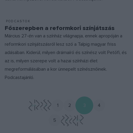
PODCASTOK
Főszerepben a reformkori színjátszás
Március 27-én van a színház világnapja, ennek apropóján a
reformkori színjátszásról lesz szó a Talpig magyar friss
adásában. Kiderül, milyen drámaíró és színész volt Petőfi, és
az is, milyen szerepe volt a hazai színházi élet
megreformálásában a kor ünnepelt színésznőinek.
Podcastajánló.
<<
<
1
2
3
4
5
>
>>