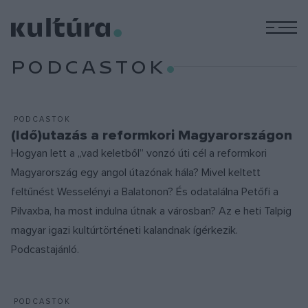
M
PODCASTOK
PODCASTOK
(Idő)utazás a reformkori Magyarországon
Hogyan lett a „vad keletből” vonzó úti cél a reformkori
Magyarország egy angol útazónak hála? Mivel keltett
feltűnést Wesselényi a Balatonon? És odatalálna Petőfi a
Pilvaxba, ha most indulna útnak a városban? Az e heti Talpig
magyar igazi kultúrtörténeti kalandnak ígérkezik.
Podcastajánló.
PODCASTOK