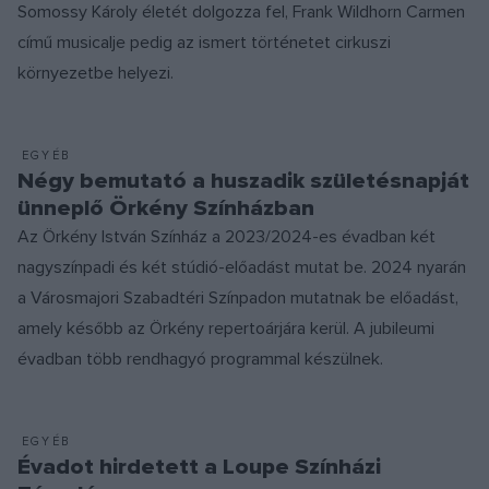
Somossy Károly életét dolgozza fel, Frank Wildhorn Carmen
című musicalje pedig az ismert történetet cirkuszi
környezetbe helyezi.
EGYÉB
Négy bemutató a huszadik születésnapját
ünneplő Örkény Színházban
Az Örkény István Színház a 2023/2024-es évadban két
nagyszínpadi és két stúdió-előadást mutat be. 2024 nyarán
a Városmajori Szabadtéri Színpadon mutatnak be előadást,
amely később az Örkény repertoárjára kerül. A jubileumi
évadban több rendhagyó programmal készülnek.
EGYÉB
Évadot hirdetett a Loupe Színházi