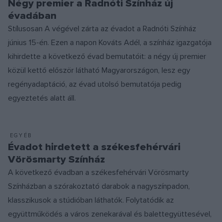
Négy premier a Radnóti Színház új
évadában
Stílusosan A végével zárta az évadot a Radnóti Színház
június 15-én. Ezen a napon Kováts Adél, a színház igazgatója
kihirdette a következő évad bemutatóit: a négy új premier
közül kettő először látható Magyarországon, lesz egy
regényadaptáció, az évad utolsó bemutatója pedig
egyeztetés alatt áll.
EGYÉB
Évadot hirdetett a székesfehérvári
Vörösmarty Színház
A következő évadban a székesfehérvári Vörösmarty
Színházban a szórakoztató darabok a nagyszínpadon,
klasszikusok a stúdióban láthatók. Folytatódik az
együttműködés a város zenekarával és balettegyüttesével,