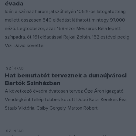
évada
Idén a színház három játszóhelyén 105%-os látogatottság
mellett összesen 540 előadást láthatott mintegy 97.000
néző. Legtöbbször, azaz 168-szor Mészáros Béla lépett
színpadra, őt 161 előadással Rajkai Zoltán, 152 estével pedig
Vizi Dávid követte.
SZÍNPAD
Hat bemutatót terveznek a dunaújvárosi
Bartók Színházban
A következő évadra óvatosan tervez Őze Áron igazgató.
Vendégként fellép többek között Dobó Kata, Kerekes Éva,
Staub Viktória, Csiby Gergely, Marton Róbert.
SZÍNPAD