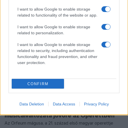
tánckar önálló táncjátékával, valamint az előző évad
I want to allow Google to enable storage
legnépszerűbb darabjainak továbbjátszásával várja a
related to functionality of the website or app.
közönséget a Szegedi Nemzeti Színház. A repertoárra
I want to allow Google to enable storage
visszatérnek a gyerekelőadások.
related to personalization.
I want to allow Google to enable storage
EGYÉB
related to security, including authentication
Hét premier a Thália Színház új évadában
functionality and fraud prevention, and other
user protection.
Hét premierrel, köztük több magyarországi bemutatóval
terveznek a Thália Színházban, ahol négy taggal bővül a
társulat.
CONFIRM
EGYÉB
Data Deletion
Data Access
Privacy Policy
Új magyar operett és a Carmen
musicalváltozata jövőre az Operettben
Az Orfeum mágusa, a 21. század első magyar operettje