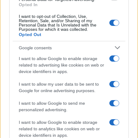
Opted In
Már több mint egymillióan látogattak a 16 hónapja megnyílt
Magyar Zene Házába, amely idén nyáron és ősszel is több
I want to opt-out of Collection, Use,
Retention, Sale, and/or Sharing of my
száz programmal várja a közönséget.
Personal Data that Is Unrelated with the
Purposes for which it was collected.
Opted Out
Google consents
EGYÉB
Stafétabottal vezénylik a Pannon
I want to allow Google to enable storage
Filharmonikusokat
related to advertising like cookies on web or
A zenekar 2023/2024-es OTT VAN című évadában tucatnyi
device identifiers in apps.
dirigens lép fel.
I want to allow my user data to be sent to
Google for online advertising purposes.
EGYÉB
I want to allow Google to send me
14 bemutatóval készül a Szegedi Nemzeti
personalized advertising.
Színház
I want to allow Google to enable storage
Két operabemutatóval, nagy zenés produkcióval,
related to analytics like cookies on web or
ősbemutatóval, klasszikus és kortárs előadásokkal, a
device identifiers in apps.