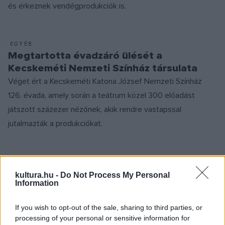
és érkeznek vendégprodukciók is.
EGYÉB
Megtartotta évadzáró ülését a
Kecskeméti Nemzeti Színház társulata
Véget ért a Kecskeméti Katona József Nemzeti Színház
126. évada, amely során a teátrum közel 300 előadást
játszott százezer nézőnek, akik rendre vastapssal
jutalmazták a produkciókat.
EGYÉB
Megtartotta évadzáró ülését a
kultura.hu -
Do Not Process My Personal
Information
Vígszínház társulata
Sikeres évadot zárt a Vígszínház: a teátrum három
If you wish to opt-out of the sale, sharing to third parties, or
játszóhelyének összlátogatottsága közel 97 százalékos
processing of your personal or sensitive information for