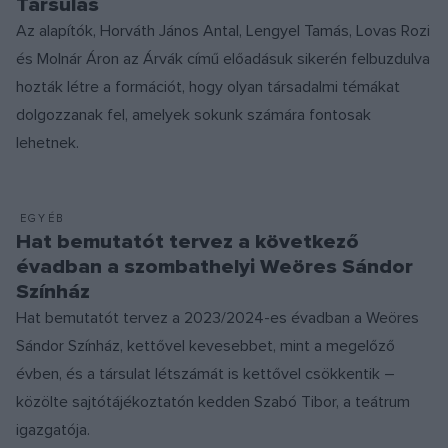
Társulás
Az alapítók, Horváth János Antal, Lengyel Tamás, Lovas Rozi
és Molnár Áron az Árvák című előadásuk sikerén felbuzdulva
hozták létre a formációt, hogy olyan társadalmi témákat
dolgozzanak fel, amelyek sokunk számára fontosak
lehetnek.
EGYÉB
Hat bemutatót tervez a következő
évadban a szombathelyi Weöres Sándor
Színház
Hat bemutatót tervez a 2023/2024-es évadban a Weöres
Sándor Színház, kettővel kevesebbet, mint a megelőző
évben, és a társulat létszámát is kettővel csökkentik –
közölte sajtótájékoztatón kedden Szabó Tibor, a teátrum
igazgatója.