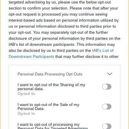
volt, mintegy 340 ezer néző váltott jegyet az évad 543
targeted advertising by us, please use the below opt-out
section to confirm your selection. Please note that after your
előadására. Az évadzáró ülésen díjazták mások mellett
opt-out request is processed you may continue seeing
Presser Gábort és Geszti Pétert is.
interest-based ads based on personal information utilized by
us or personal information disclosed to third parties prior to
your opt-out. You may separately opt-out of the further
disclosure of your personal information by third parties on the
EGYÉB
Zenei vásárral és családi nappal zárja a
IAB’s list of downstream participants. This information may
also be disclosed by us to third parties on the
IAB’s List of
szezont a Budapesti Fesztiválzenekar
Downstream Participants
that may further disclose it to other
A nyár első hétvégéjén a koncerttermekből a szabadba
third parties.
költözik a Budapesti Fesztiválzenekar. Június 3-án 11 órától
Please note that this website/app uses one or more Google
Personal Data Processing Opt Outs
19 óráig az Aquincumi Múzeum és Régészeti Park minden
services and may gather and store information including but
szegletében a muzsikáé lesz a főszerep a BFZ zenei vásár
not limited to your visit or usage behaviour. You may click to
I want to opt-out of the Sharing of my
personal data.
grant or deny consent to Google and its third-party tags to
és családi napján.
Opted In
use your data for below specified purposes in below Google
consent section.
I want to opt-out of the Sale of my
Personal Data.
Opted In
EGYÉB
Meghirdette nyári-őszi programját a
I want to opt-out of processing my
Magyar Zene Háza
Personal Data for Targeted Advertising.