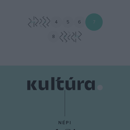
<<
<
4
5
6
7
8
>
>>
NÉPI