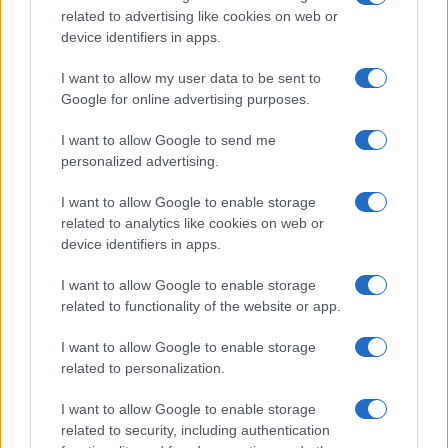
related to advertising like cookies on web or
device identifiers in apps.
MŰVÉSZET
I want to allow my user data to be sent to
Egymillió dollár nem lesz elég A kis herceg
Google for online advertising purposes.
kéziratáért Abu Dzabiban
Az árverésre kerülő gépelt kéziratról feltételezik, hogy
I want to allow Google to send me
personalized advertising.
ebben jelent meg először a könyv egyik leghíresebb
mondata: „Jól igazán csak a szívével lát az ember, ami
I want to allow Google to enable storage
lényeges, az a szemnek láthatatlan.”
related to analytics like cookies on web or
device identifiers in apps.
PORTRÉ
I want to allow Google to enable storage
IRODALOM
related to functionality of the website or app.
Az építész pilóta, aki megírta A kis
herceget
I want to allow Google to enable storage
related to personalization.
1944. július 31-én halt meg Antoine de Saint-Exupéry francia
író, A kis herceg szerzője.
I want to allow Google to enable storage
related to security, including authentication