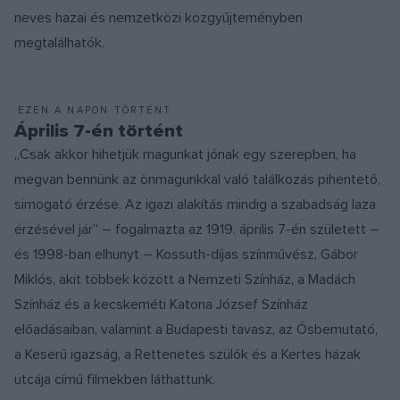
neves hazai és nemzetközi közgyűjteményben
megtalálhatók.
EZEN A NAPON TÖRTÉNT
Április 7-én történt
„Csak akkor hihetjük magunkat jónak egy szerepben, ha
megvan bennünk az önmagunkkal való találkozás pihentető,
simogató érzése. Az igazi alakítás mindig a szabadság laza
érzésével jár” – fogalmazta az 1919. április 7-én született –
és 1998-ban elhunyt – Kossuth-díjas színművész, Gábor
Miklós, akit többek között a Nemzeti Színház, a Madách
Színház és a kecskeméti Katona József Színház
előadásaiban, valamint a Budapesti tavasz, az Ősbemutató,
a Keserű igazság, a Rettenetes szülők és a Kertes házak
utcája című filmekben láthattunk.