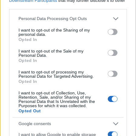
Downstream Participants
that may further disclose it to other
IRODALOM
third parties.
A könyvek, amik vagyok: Kádár L. Gellért
Please note that this website/app uses one or more Google
Mely könyvek formálnak minket azzá, akik vagyunk? Új
Personal Data Processing Opt Outs
services and may gather and store information including but
sorozatunkban ismert arcok vallanak személyiségformáló
not limited to your visit or usage behaviour. You may click to
I want to opt-out of the Sharing of my
personal data.
olvasmányaikról. Elsőként a Hunyadi főszereplője, Kádár L.
grant or deny consent to Google and its third-party tags to
Opted In
use your data for below specified purposes in below Google
Gellért avat be minket abba, mely könyvek mutattak
consent section.
I want to opt-out of the Sale of my
számára utat.
Personal Data.
Opted In
I want to opt-out of processing my
EZEN A NAPON TÖRTÉNT
Personal Data for Targeted Advertising.
Június 29-én történt
Opted In
Galkó Balázs színész, előadóművész ezen a napon született
I want to opt-out of Collection, Use,
Retention, Sale, and/or Sharing of my
1949-ben. Pályája során számos társulatnak tagja volt,
Personal Data that Is Unrelated with the
Purposes for which it was collected.
például a Nemzeti Színháznak és a 25. Színháznak. A
Opted Out
tanyaszínház-mozgalom elindítója kiemelkedett
versmondásban is, továbbá hangját a Harry Potter-filmek
Google consents
Félig Fej Nélküli Nickjeként is ismerhetjük.
I want to allow Google to enable storage