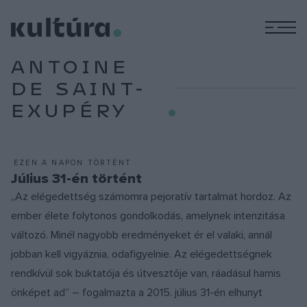
M
ANTOINE
DE SAINT-
EXUPÉRY
EZEN A NAPON TÖRTÉNT
Július 31-én történt
„Az elégedettség számomra pejoratív tartalmat hordoz. Az
ember élete folytonos gondolkodás, amelynek intenzitása
változó. Minél nagyobb eredményeket ér el valaki, annál
jobban kell vigyáznia, odafigyelnie. Az elégedettségnek
rendkívül sok buktatója és útvesztője van, ráadásul hamis
önképet ad” – fogalmazta a 2015. július 31-én elhunyt