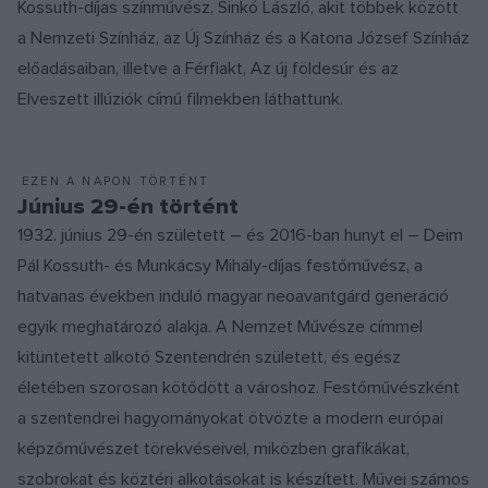
Kossuth-díjas színművész, Sinkó László, akit többek között
a Nemzeti Színház, az Új Színház és a Katona József Színház
előadásaiban, illetve a Férfiakt, Az új földesúr és az
Elveszett illúziók című filmekben láthattunk.
EZEN A NAPON TÖRTÉNT
Június 29-én történt
1932. június 29-én született – és 2016-ban hunyt el – Deim
Pál Kossuth- és Munkácsy Mihály-díjas festőművész, a
hatvanas években induló magyar neoavantgárd generáció
egyik meghatározó alakja. A Nemzet Művésze címmel
kitüntetett alkotó Szentendrén született, és egész
életében szorosan kötődött a városhoz. Festőművészként
a szentendrei hagyományokat ötvözte a modern európai
képzőművészet törekvéseivel, miközben grafikákat,
szobrokat és köztéri alkotásokat is készített. Művei számos