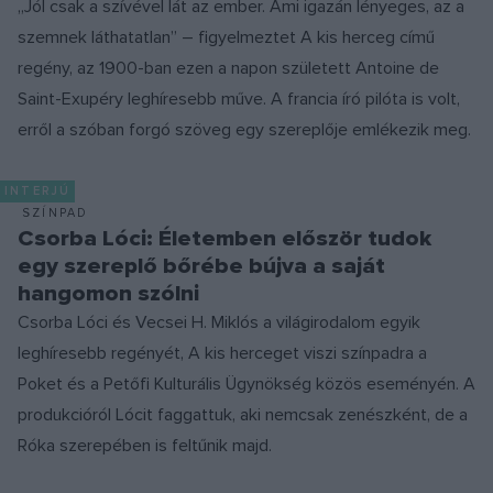
„Jól csak a szívével lát az ember. Ami igazán lényeges, az a
szemnek láthatatlan” – figyelmeztet A kis herceg című
regény, az 1900-ban ezen a napon született Antoine de
Saint-Exupéry leghíresebb műve. A francia író pilóta is volt,
erről a szóban forgó szöveg egy szereplője emlékezik meg.
INTERJÚ
SZÍNPAD
Csorba Lóci: Életemben először tudok
egy szereplő bőrébe bújva a saját
hangomon szólni
Csorba Lóci és Vecsei H. Miklós a világirodalom egyik
leghíresebb regényét, A kis herceget viszi színpadra a
Poket és a Petőfi Kulturális Ügynökség közös eseményén. A
produkcióról Lócit faggattuk, aki nemcsak zenészként, de a
Róka szerepében is feltűnik majd.