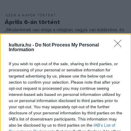
EZEN A NAPON TÖRTÉNT
Április 6-án történt
„Mindenkinek van dolga a világban, vagyis van küldetése, és
időnként úgy alakul, hogy némelyikünk erre rájön. Ez a
kultura.hu -
Do Not Process My Personal
küldetéstudat” – fogalmazta a ma ötvennyolcadik
Information
születésnapját ünneplő Kossuth-díjas dalszerző, énekes,
előadóművész, Kovács Ákos. A Bonanza Banzai
If you wish to opt-out of the sale, sharing to third parties, or
processing of your personal or sensitive information for
frontembereként induló, majd szólópályára lépve is rendkívül
targeted advertising by us, please use the below opt-out
népszerű zenész több mint harminc nagylemezt készített,
section to confirm your selection. Please note that after your
amelyeken olyan emlékezetes dalok hallhatók, mint az
opt-out request is processed you may continue seeing
interest-based ads based on personal information utilized by
Induljon a banzáj, az 1984, a Hello, az Indiántánc, az Ilyenek
us or personal information disclosed to third parties prior to
voltunk, a Keresem az utam, a Valami véget ért és a Dúdolni
your opt-out. You may separately opt-out of the further
halkan.
disclosure of your personal information by third parties on the
IAB’s list of downstream participants. This information may
also be disclosed by us to third parties on the
IAB’s List of
KÖNYVAJÁNLÓ