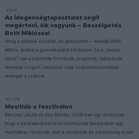
ZENE
Az idegenségtapasztalat segít
megérteni, kik vagyunk – Beszélgetés
Both Miklóssal
Amíg a többiek fociztak, én gitároztam – mondja Both
Miklós, amikor a gyerekkoráról kérdezem. Ez a „szürke
robot” van a különféle formációk, projektek, fellépések,
lemezek mögött, melyeket csak szuperlatívuszokban
emleget a szakma.
EGYÉB
Mezítláb a fesztiválon
Bérczes László és Kiss Mónika 2008-ban úgy döntöttek,
hogy a barátaikkal karöltve létrehoznak Baranyában egy
mezítlábas fesztivált, ahol a művészek és a közönség közel