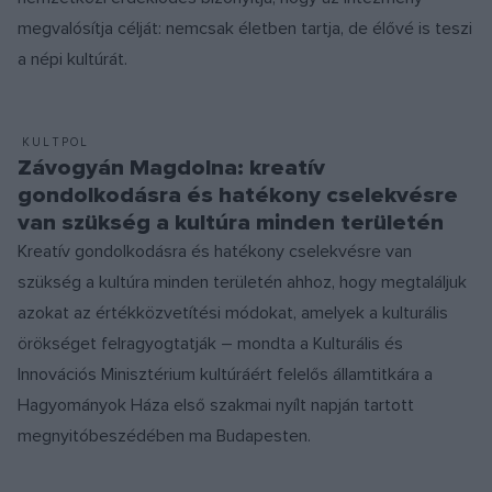
megvalósítja célját: nemcsak életben tartja, de élővé is teszi
a népi kultúrát.
KULTPOL
Závogyán Magdolna: kreatív
gondolkodásra és hatékony cselekvésre
van szükség a kultúra minden területén
Kreatív gondolkodásra és hatékony cselekvésre van
szükség a kultúra minden területén ahhoz, hogy megtaláljuk
azokat az értékközvetítési módokat, amelyek a kulturális
örökséget felragyogtatják – mondta a Kulturális és
Innovációs Minisztérium kultúráért felelős államtitkára a
Hagyományok Háza első szakmai nyílt napján tartott
megnyitóbeszédében ma Budapesten.