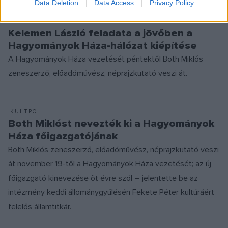
Data Deletion
Data Access
Privacy Policy
KULTPOL
Kelemen László feladata a jövőben a
Hagyományok Háza-hálózat kiépítése
A Hagyományok Háza vezetését péntektől Both Miklós
zeneszerző, előadóművész, néprajzkutató veszi át.
KULTPOL
Both Miklóst nevezték ki a Hagyományok
Háza főigazgatójának
Both Miklós zeneszerző, előadóművész, néprajzkutató veszi
át november 19-től a Hagyományok Háza vezetését; az új
főigazgató kinevezése öt évre szól – jelentette be az
intézmény keddi állománygyűlésén Fekete Péter kultúráért
felelős államtitkár.