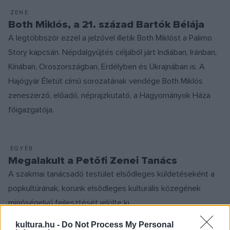
ZENE
Both Miklós, a 21. század Bartók Bélája
A legtöbbször ezzel a jelzővel illetik Both Miklóst a Palimo
Story kapcsán. Népdalgyűjtés céljából járt Indiában, Iránban,
Kínában, Oroszországban, Erdélyben és Ukrajnában is. A
Hajógyár Életút című sorozatának vendége Both Miklós
zeneszerző, előadó, néprajzkutató, a Hagyományok Háza
főigazgatója.
EGYÉB
Megalakult a Petőfi Zenei Tanács
A szakmai tanácsadó testület elsődleges küldetéseként a
popkultúrának, korunk elsődleges kulturális közegének
minőségelvű fejlesztését jelölte ki.
kultura.hu -
Do Not Process My Personal