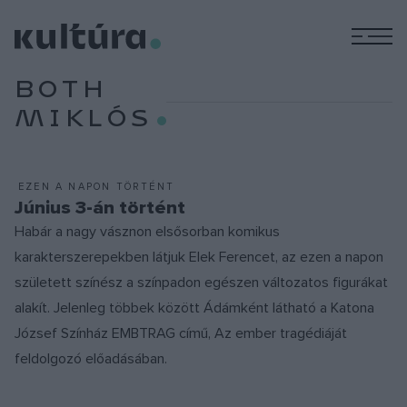
M
BOTH
MIKLÓS
EZEN A NAPON TÖRTÉNT
Június 3-án történt
Habár a nagy vásznon elsősorban komikus
karakterszerepekben látjuk Elek Ferencet, az ezen a napon
született színész a színpadon egészen változatos figurákat
alakít. Jelenleg többek között Ádámként látható a Katona
József Színház EMBTRAG című, Az ember tragédiáját
feldolgozó előadásában.