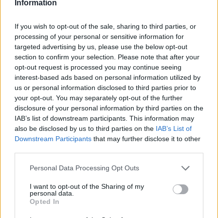
Information
ZENE
„A következő év fontos változásokat
If you wish to opt-out of the sale, sharing to third parties, or
hoz” – Both Miklós a Hagyományok Háza
processing of your personal or sensitive information for
megújulásáról
targeted advertising by us, please use the below opt-out
section to confirm your selection. Please note that after your
Zeneszerző, előadóművész, tudományos kutató,
opt-out request is processed you may continue seeing
menedzser, zenekar-alapító, zsűritag és a következő négy
interest-based ads based on personal information utilized by
évben intézményvezető. Úgy tűnik, mintha az ő kedvéért
us or personal information disclosed to third parties prior to
your opt-out. You may separately opt-out of the further
minden egyes nap 24 órája 48-ra növekedne. Alig múlt 41
disclosure of your personal information by third parties on the
éves. Both Miklós egy éve áll a Hagyományok Háza élén.
IAB’s list of downstream participants. This information may
also be disclosed by us to third parties on the
IAB’s List of
Downstream Participants
that may further disclose it to other
third parties.
KULTPOL
Átadták az Európai Polgár díjat a
Please note that this website/app uses one or more Google
Personal Data Processing Opt Outs
Polyphony Projektnek
services and may gather and store information including but
Átadták az Európai Parlament Európai Polgár díját az ukrajnai
not limited to your visit or usage behaviour. You may click to
I want to opt-out of the Sharing of my
personal data.
grant or deny consent to Google and its third-party tags to
zenei folklórral foglalkozó Polyphony Projektnek. A díjat az
Opted In
use your data for below specified purposes in below Google
alapító, Both Miklós előadóművész, zeneszerző, a
consent section.