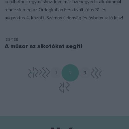
kerülhetnek egymáshoz. Idén már tizenegyedik alkalommal
rendezik meg az Ördögkatlan Fesztivált július 31. és
augusztus 4. között. Számos újdonság és ősbemutató lesz!
EGYÉB
A műsor az alkotókat segíti
<<
<
1
2
3
>
>>