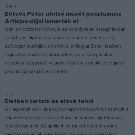
ZENE
Eötvös Péter utolsó művét posztumusz
Artisjus-díjjal ismerték el
Idén is kiosztották könnyű- és komolyzenei kategóriákban
az Artisjus-díjakat: összesen tizenhárom zeneszerző,
szövegíró munkáját ismerték el a Magyar Zene Házában
május 6-án tartott díjátadón. Hét zenei kategóriában
díjazták a szerzőket, valamint átadták a tavalyi év legjobb
produkciójának járó elismerést.
ZENE
Életben tartani és élővé tenni
A Hagyományok Háza egész napos rendezvényt szentelt a
népzene területén alkalmazható innovációs, digitalizációs
lehetőségeknek. Az április 4-én tartott esemény iránti
nemzetközi érdeklődés bizonyítja, hogy az intézmény