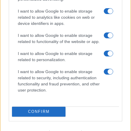
„Nemzeti kultúra az, amit megélünk”
I want to allow Google to enable storage
Mitől érezzük azt, hogy valami a mi kultúránk része, más
related to analytics like cookies on web or
meg nem? Mit jelent kultúrafogyasztónak és mit
device identifiers in apps.
kultúrahordozónak lenni? Miért kellene tudnunk kosarat
I want to allow Google to enable storage
fonni? Ezekről is szó esett Both Miklós, a Hagyományok
related to functionality of the website or app.
Háza főigazgatója és Demeter Szilárd, a Petőfi Irodalmi
Múzeum főigazgatója múlt csütörtöki beszélgetésén a
I want to allow Google to enable storage
related to personalization.
Scruton kávézóban. A moderátor Horváth Szilárd, az M5
műsorvezetője volt.
I want to allow Google to enable storage
related to security, including authentication
functionality and fraud prevention, and other
user protection.
EGYÉB
Anyaország 2022 – Beszélgetés a kultúra
nemzetmegtartó erejéről
CONFIRM
A kultúra nemzetmegtartó ereje lesz a témája a Scruton V.P.
beszélgetésének június 9-én.