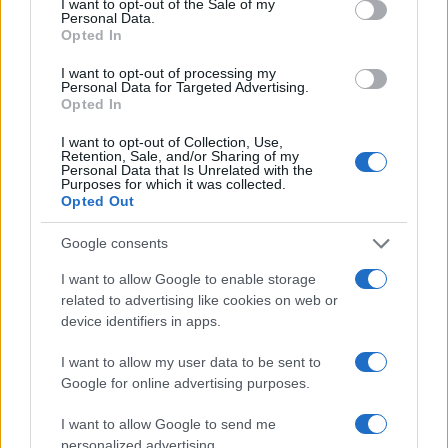
I want to opt-out of the Sale of my
Personal Data.
Hagyományok Háza főigazgatója vette át pénteken
Opted In
Budapesten.
I want to opt-out of processing my
Personal Data for Targeted Advertising.
Opted In
EGYÉB
I want to opt-out of Collection, Use,
Az ukrajnai zenei folklórral foglalkozó
Retention, Sale, and/or Sharing of my
Polyphony Projekt kapta idén az EP
Personal Data that Is Unrelated with the
Purposes for which it was collected.
Európai Polgár díját Magyarországon
Opted Out
A Both Miklós előadóművész, zeneszerző alapította, az
Google consents
ukrajnai zenei folklórral foglalkozó Polyphony Projekt kapta
idén az Európai Parlament Európai Polgár díját
I want to allow Google to enable storage
related to advertising like cookies on web or
Magyarországon. A díjazott felterjesztője Hölvényi György, a
device identifiers in apps.
Kereszténydemokrata Néppárt (KDNP) európai parlamenti
képviselője volt.
I want to allow my user data to be sent to
Google for online advertising purposes.
I want to allow Google to send me
KULTPOL
personalized advertising.