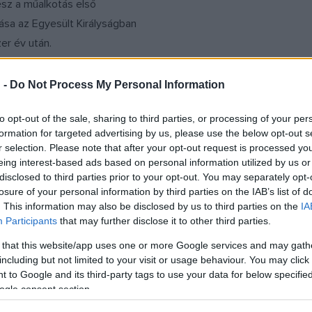
lesz a műalkotás első
sa az Egyesült Királyságban
er év után.
 -
Do Not Process My Personal Information
to opt-out of the sale, sharing to third parties, or processing of your per
formation for targeted advertising by us, please use the below opt-out s
MŰVÉSZET
nittömb volt a
A neten akarta ba
r selection. Please note that after your opt-out request is processed y
eing interest-based ads based on personal information utilized by us or
hieroglifák
eladni a British M
disclosed to third parties prior to your opt-out. You may separately opt-
éséhez
lopott 23 milliós é
losure of your personal information by third parties on the IAB’s list of
9. július 15-én fedezték fel
Már több mint hatszáz elves
. This information may also be disclosed by us to third parties on the
IA
Participants
that may further disclose it to other third parties.
onák Napóleon egyiptomi
vagy ellopottnak hitt tárgyá
rán az egyiptomi hieroglifák
vissza a British Museum. Eg
 that this website/app uses one or more Google services and may gath
including but not limited to your visit or usage behaviour. You may click 
 lehetővé tevő rosette-i
dollár értékű római ékszert 4
 to Google and its third-party tags to use your data for below specifi
találtak meg az eBayen.
ogle consent section.