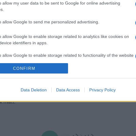
o allow my user data to be sent to Google for online advertising
a helyi média.
s.
to allow Google to send me personalized advertising.
EGYÉB
t a British
Raktárból eltűnt
o allow Google to enable storage related to analytics like cookies on
igazgatója a
műkincsek után n
evice identifiers in apps.
lopási botrány
British Museum
o allow Google to enable storage related to functionality of the website
Menesztette egyik munkatár
zíciójáról Hartwig Fischer, a
londoni British Museum, miutá
CONFIRM
o allow Google to enable storage related to personalization.
eum igazgatója pénteken a
hogy több műkincsük eltűnt
teményéből eltűnt
megrongálódott.
o allow Google to enable storage related to security, including
Data Deletion
Data Access
Privacy Policy
táni nyomozás során feltárt
cation functionality and fraud prevention, and other user protection.
k miatt.