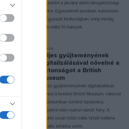
visszatért a járvány előtti látogatottsági
szintre. Egyeseknél azonban, különösen
az Egyesült Királyságban, még mindig
több millió fő hiányzik.
EGYÉB
bra is
Teljes gyűjteményének
z Elgin-
digitalizálásával növelné a
biztonságot a British
Museum
özölték,
Egész gyűjteményének digitalizálását
gyalásokat a
tervezi a londoni British Museum, válaszul
-márványok
a múzeumban történt lopásokra,
 ellenére,
melyekre idén nyáron derült fény. A
erelnök
projekt során több millió tételt kellene
vel
virtuális leltárba venni.
molt be róla