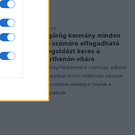
EGYÉB
A görög kormány minden
yomoz a
fél számára elfogadható
megoldást keres a
Parthenón-vitára
sát a
A görög Parthenónból származó, a British
n kiderült,
Múzeumban őrzött műkincsek sorsával
 vagy
kapcsolatban jelenleg is folynak a
tárgyalások.