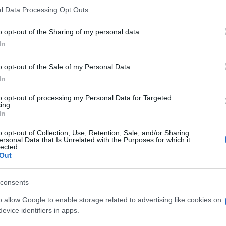
l Data Processing Opt Outs
o opt-out of the Sharing of my personal data.
In
o opt-out of the Sale of my Personal Data.
In
EGYÉB
lesedik a vita a
Görögország továb
to opt-out of processing my Personal Data for Targeted
ing.
űkincseken
napirenden tartja a
In
márványok ügyét
pózolással” vádolta Kiriákosz
o opt-out of Collection, Use, Retention, Sale, and/or Sharing
Görög tisztviselők kedden k
görög miniszterelnököt
ersonal Data that Is Unrelated with the Purposes for which it
lected.
hogy folytatni kívánják a tár
i Sunak brit kormányfő.
Out
British Museummal az Elgin
visszaszolgáltatásáról, annak
consents
hogy Rishi Sunak brit miniszt
o allow Google to enable storage related to advertising like cookies on
lemondta a görög kormányfő
evice identifiers in apps.
tervezett találkozóját – szá