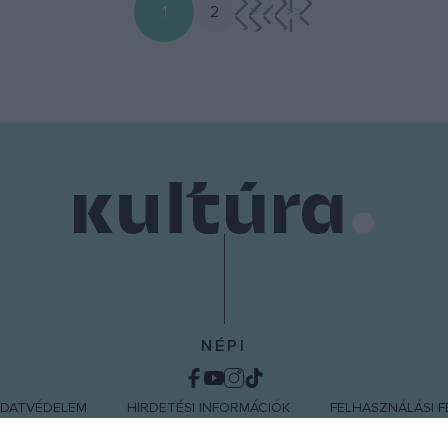
1
2
>
>>
NÉPI
DATVÉDELEM
HIRDETÉSI INFORMÁCIÓK
FELHASZNÁLÁSI F