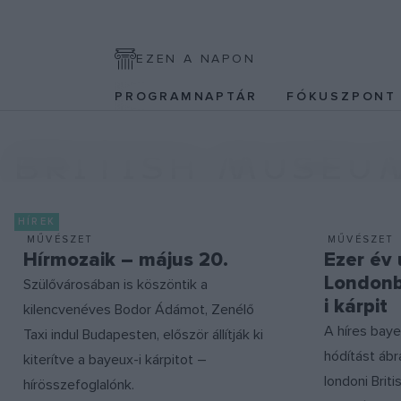
EZEN A NAPON
PROGRAMNAPTÁR
FÓKUSZPON
BRITISH MUSEU
HÍREK
MŰVÉSZET
MŰVÉSZET
Hírmozaik – május 20.
Ezer év 
Londonb
Szülővárosában is köszöntik a
i kárpit
kilencvenéves Bodor Ádámot, Zenélő
A híres baye
Taxi indul Budapesten, először állítják ki
hódítást ábr
kiterítve a bayeux-i kárpitot –
londoni Brit
hírösszefoglalónk.