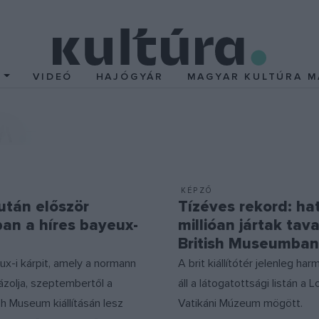
T
VIDEÓ
HAJÓGYÁR
MAGYAR KULTÚRA M
M
KÉPZŐ
után először
Tízéves rekord: hat
an a híres bayeux-
millióan jártak tava
British Museumban
ux-i kárpit, amely a normann
A brit kiállítótér jelenleg ha
ázolja, szeptembertől a
áll a látogatottsági listán a 
ish Museum kiállításán lesz
Vatikáni Múzeum mögött.