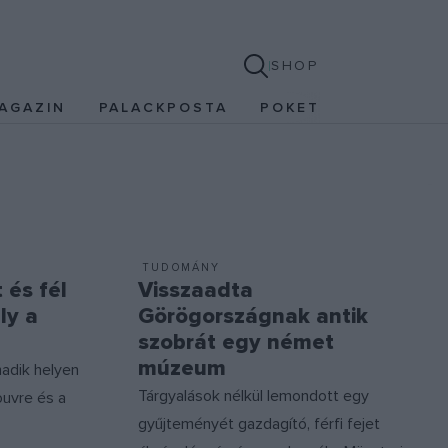
SHOP
AGAZIN
PALACKPOSTA
POKET
TUDOMÁNY
 és fél
Visszaadta
ly a
Görögországnak antik
szobrát egy német
múzeum
rmadik helyen
Tárgyalások nélkül lemondott egy
Louvre és a
gyűjteményét gazdagító, férfi fejet