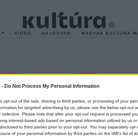
T
VIDEÓ
HAJÓGYÁR
MAGYAR KULTÚRA M
POLAI FINE ART
ÁTOGATÁS
INTERJÚ
A HÓNAP ALKOTÓJA
 -
Do Not Process My Personal Information
ábor műveinek
Makai Mira: Olyan
ben sok minden
formákat kerestem
to opt-out of the sale, sharing to third parties, or processing of your per
dik
amelyekben van
formation for targeted advertising by us, please use the below opt-out s
játékosság és hum
műterme első pillantásra
r selection. Please note that after your opt-out request is processed y
eing interest-based ads based on personal information utilized by us or
Makai Mira lényei egyszerre
ott csernobili fogorvosi
disclosed to third parties prior to your opt-out. You may separately opt-
zavarba ejtők: egy pillanatba
lékeztet. Az indusztriális
losure of your personal information by third parties on the IAB’s list of