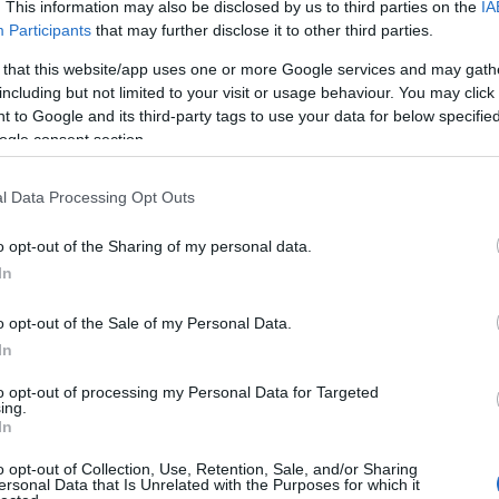
rajzfilmfiguráknak tűnnek, a
 száll a por, mindenhol
. This information may also be disclosed by us to third parties on the
IA
Participants
that may further disclose it to other third parties.
következőben már szörnyekk
mbök, készülő és elkészült
Képlékeny, fluid formái az ab
koznak.
 that this website/app uses one or more Google services and may gath
including but not limited to your visit or usage behaviour. You may click 
a figurativitás határán egyen
 to Google and its third-party tags to use your data for below specifi
ahol a jelentések folyamato
ogle consent section.
elcsúsznak, és a néző tekint
újra átírja az értelmezést.
l Data Processing Opt Outs
o opt-out of the Sharing of my personal data.
In
zeretet
o opt-out of the Sale of my Personal Data.
ma is eladó az Art
In
ique vásáron
 megvásárolható műkincseket
to opt-out of processing my Personal Data for Targeted
ing.
február 6–9. között az Art
In
 Budapesten. Az ország
o opt-out of Collection, Use, Retention, Sale, and/or Sharing
lentősebb művészeti
ersonal Data that Is Unrelated with the Purposes for which it