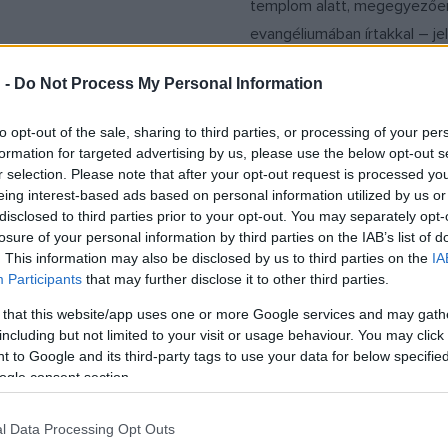
templom alatt, megegyezőe
evangéliumában írtakkal – je
The Times of Israel című ang
 -
Do Not Process My Personal Information
izraeli hírportál az ásatásban
vevőket idézve.
to opt-out of the sale, sharing to third parties, or processing of your per
formation for targeted advertising by us, please use the below opt-out s
r selection. Please note that after your opt-out request is processed y
MŰVÉSZET
eing interest-based ads based on personal information utilized by us or
t kegyelmet a
Sivatagi rovarokkal
disclosed to third parties prior to your opt-out. You may separately opt-
árom évesen
textilt találtak Izr
losure of your personal information by third parties on the IAB’s list of
. This information may also be disclosed by us to third parties on the
IA
tt Szenes Hanna
Az Israel Antiquities Authorit
Participants
that may further disclose it to other third parties.
e, 1944. november 7-én
Bar-Ilan Egyetem és a Jeruz
 that this website/app uses one or more Google services and may gath
a nyilas rémuralom alatt
Egyetem régészei rábukkan
including but not limited to your visit or usage behaviour. You may click 
 költőt, az ellenállási
vörösre festett textíliára, a
 to Google and its third-party tags to use your data for below specifi
ogle consent section.
tírját, Izrael nemzeti
rovarok felhasználásával fe
lóját, leveleit és verseit a
l Data Processing Opt Outs
 Kiadó jelentette meg 1991-