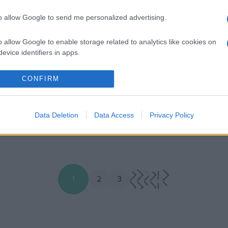
EGYÉB
ges varázstükröt
Szenzációs mozaikl
to allow Google to send me personalized advertising.
y izraeli
tártak fel Izraelbe
o allow Google to enable storage related to analytics like cookies on
kolás
Jodi Magness, a Chapel Hill-i
evice identifiers in apps.
ontásokat és gonosz
Karolinai Egyetem régésze é
 kivédő varázstükörre
o allow Google to enable storage related to functionality of the website
nemzetközi csapata egy kül
CONFIRM
 középiskolás Észak-
mozaikra bukkant az izraeli
település 1600 éves zsinagó
o allow Google to enable storage related to personalization.
Data Deletion
Data Access
Privacy Policy
o allow Google to enable storage related to security, including
cation functionality and fraud prevention, and other user protection.
1
2
3
>
>>