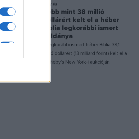
EGYÉB
eletet
Több mint 38 millió
n
dollárért kelt el a héber
Biblia legkorábbi ismert
 Észak-
példánya
s
A legkorábbi ismert héber Biblia 38,1
önleges
millió dollárért (13 milliárd forint) kelt el a
 Hukkok nevű
Sotheby's New York-i aukcióján.
gájában.