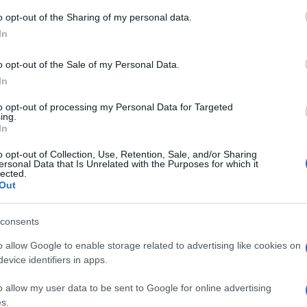
o opt-out of the Sharing of my personal data.
In
KULTPOL
o opt-out of the Sale of my Personal Data.
hba-felkelés föld
Kizárná a Velencei
In
úvóhelyét tárták fel
Biennáléról Izraelt
to opt-out of processing my Personal Data for Targeted
zek Galileában
nemzetközi művész
ing.
szervezet
In
5-ig tartott, Simon Bar Kohba
Már csaknem kilencezren, kö
iak elleni zsidó felkelés föld
o opt-out of Collection, Use, Retention, Sale, and/or Sharing
ersonal Data that Is Unrelated with the Purposes for which it
művészek, kurátorok és
lyeit és alagútjait tárták fel a
lected.
Out
múzeumigazgatók írták alá az
ael északi részén, Galileában.
amelyben Izrael kizárását s
consents
az idei Velencei Biennáléról 
övezeti háború miatt – jelen
o allow Google to enable storage related to advertising like cookies on
evice identifiers in apps.
Reuters hírügynökség kedde
o allow my user data to be sent to Google for online advertising
s.