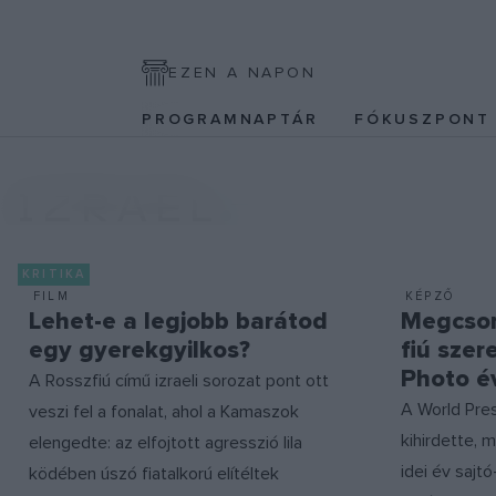
EZEN A NAPON
PROGRAMNAPTÁR
FÓKUSZPON
IZRAEL
KRITIKA
FILM
KÉPZŐ
Lehet-e a legjobb barátod
Megcson
egy gyerekgyilkos?
fiú szer
Photo é
A Rosszfiú című izraeli sorozat pont ott
A World Pre
veszi fel a fonalat, ahol a Kamaszok
kihirdette, 
elengedte: az elfojtott agresszió lila
idei év sajt
ködében úszó fiatalkorú elítéltek