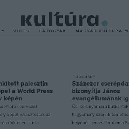
T
VIDEÓ
HAJÓGYÁR
MAGYAR KULTÚRA M
TUDOMÁNY
kított palesztin
Százezer cserépda
epel a World Press
bizonyítja János
v képén
evangéliumának i
ss Photo szervezet
Ősi kert nyomaira bukkantak
mely képet választották az
hagyomány szerinti temetke
ó- és dokumentarista
helyénél, Jeruzsálemben a Sz