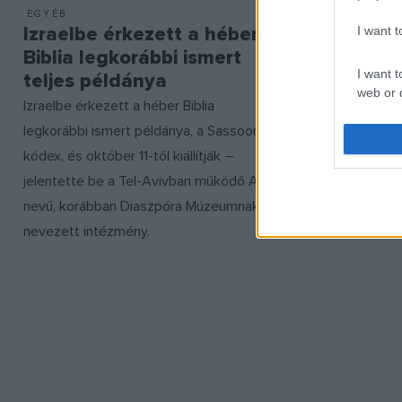
EGYÉB
EGYÉB
Izraelbe érkezett a héber
Különle
I want 
Biblia legkorábbi ismert
talált eg
I want t
teljes példánya
középis
web or d
Izraelbe érkezett a héber Biblia
Egy ősi, a r
legkorábbi ismert példánya, a Sassoon-
szellemeket
I want t
or app.
kódex, és október 11-től kiállítják –
bukkant egy
jelentette be a Tel-Avivban működő ANU
Izraelben.
I want t
nevű, korábban Diaszpóra Múzeumnak
I want t
nevezett intézmény.
authenti