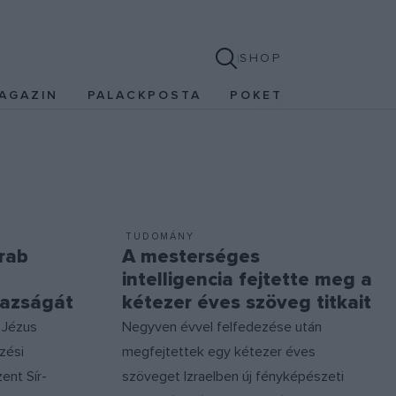
SHOP
AGAZIN
PALACKPOSTA
POKET
TUDOMÁNY
rab
A mesterséges
intelligencia fejtette meg a
gazságát
kétezer éves szöveg titkait
 Jézus
Negyven évvel felfedezése után
zési
megfejtettek egy kétezer éves
ent Sír-
szöveget Izraelben új fényképészeti