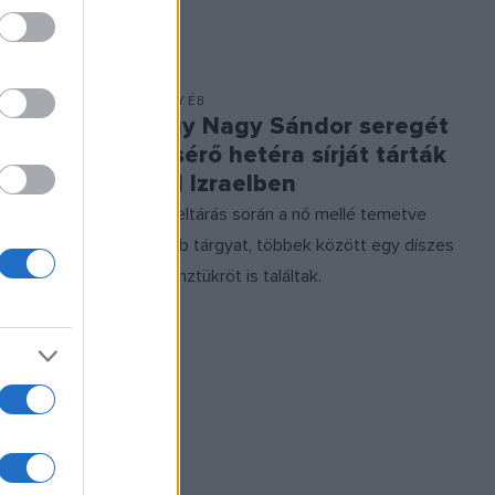
EGYÉB
Egy Nagy Sándor seregét
 egy
kísérő hetéra sírját tárták
eti
fel Izraelben
A feltárás során a nő mellé temetve
ztük
több tárgyat, többek között egy díszes
bronztükröt is találtak.
t a petíciót,
zorgalmazzák
a Gázai
tette a
n.