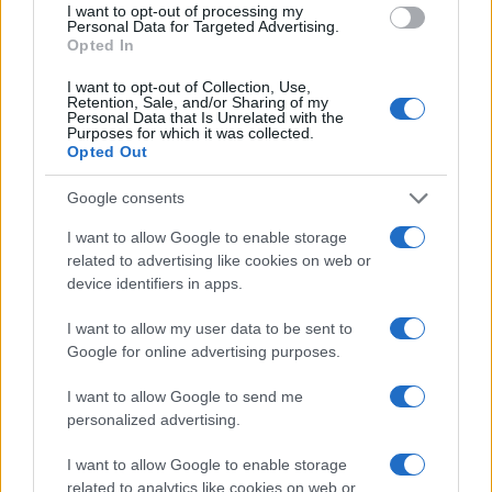
évszázados harangok belsejében őrzött nyomokból tárul fel
I want to opt-out of processing my
Personal Data for Targeted Advertising.
a történelem.
Opted In
I want to opt-out of Collection, Use,
Retention, Sale, and/or Sharing of my
Personal Data that Is Unrelated with the
EZEN A NAPON TÖRTÉNT
Purposes for which it was collected.
Március 26-án történt
Opted Out
1926-ban ezen a napon született Kallós Zoltán kétszeres
Google consents
Kossuth-díjas erdélyi magyar néprajzkutató, népzenegyűjtő,
a Magyar Corvin-lánc tulajdonosa. A Nemzet Művésze
I want to allow Google to enable storage
related to advertising like cookies on web or
címmel kitüntetett néprajzkutató nagy szerepet játszott az
device identifiers in apps.
erdélyi és magyarországi táncházmozgalom létrejöttében
és elterjedésében, népzenei gyűjtőmunkája során mintegy
I want to allow my user data to be sent to
Google for online advertising purposes.
tizenötezer dallamot jegyzett le, és számos hanghordozót
(kazettát, CD-t) jelentetett meg.
I want to allow Google to send me
personalized advertising.
I want to allow Google to enable storage
EZEN A NAPON TÖRTÉNT
related to analytics like cookies on web or