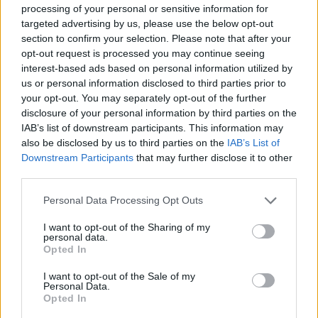
lemeze is megjelent. Neve az erdélyi és a magyarországi
processing of your personal or sensitive information for
targeted advertising by us, please use the below opt-out
táncházmozgalom életre hívásával és elterjesztésével is
section to confirm your selection. Please note that after your
összeforrt.
opt-out request is processed you may continue seeing
interest-based ads based on personal information utilized by
us or personal information disclosed to third parties prior to
HÍREK
your opt-out. You may separately opt-out of the further
MŰVÉSZET
Hírmozaik – február 12.
disclosure of your personal information by third parties on the
IAB’s list of downstream participants. This information may
Erkel az interneten, Veszprém a krimi fővárosa, Határtalan
also be disclosed by us to third parties on the
IAB’s List of
Mesék Fesztiválja, átadták a Cziffra Fesztivál díjait három
Downstream Participants
that may further disclose it to other
third parties.
kategóriában, Kallós-emlékév.
Please note that this website/app uses one or more Google
Personal Data Processing Opt Outs
services and may gather and store information including but
INTERJÚ
not limited to your visit or usage behaviour. You may click to
I want to opt-out of the Sharing of my
PROGRAM
personal data.
Berecz Andrást Kolozsváron milicisták,
grant or deny consent to Google and its third-party tags to
Opted In
use your data for below specified purposes in below Google
Újvidéken gyerekek fenyegették
consent section.
I want to opt-out of the Sale of my
Megkezdte körútját a Kárpát-medencében Berecz András
Personal Data.
Opted In
Szívverés a magasban című fotókiállítása, melynek révén