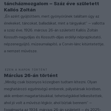
táncházmozgalom – Száz éve született
Kallós Zoltán
„Én azért gyűjtöttem, mert gyönyörűnek találtam úgy az
énekeket, táncokat, balladákat, mint a tárgyakat” – vallotta
a száz éve, 1926. március 26-án született Kallós Zoltán
Kossuth-nagydíjas és Kossuth-díjas erdélyi néprajzkutató,
népzenegyűjtő, múzeumalapító, a Corvin-lánc kitüntetettje,
a nemzet művésze.
EZEN A NAPON TÖRTÉNT
Március 26-án történt
„Mindig csak bizonyos közegben tudtam létezni. Olyan
meghatározó egyéniségű emberek, pályatársak körében,
akik emberi magatartásukkal, tehetségükkel lelkesítettek,
ahol jó volt a művészi légkör, ahol bíztak bennem” –
fogalmazta az 1934. március 26-án született – és 2025-