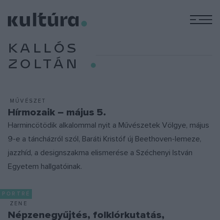
M
KALLÓS
ZOLTÁN
MŰVÉSZET
Hírmozaik – május 5.
Harmincötödik alkalommal nyit a Művészetek Völgye, május
9-e a táncházról szól, Baráti Kristóf új Beethoven-lemeze,
jazzhíd, a designszakma elismerése a Széchenyi István
Egyetem hallgatóinak.
PORTRÉ
ZENE
Népzenegyűjtés, folklórkutatás,