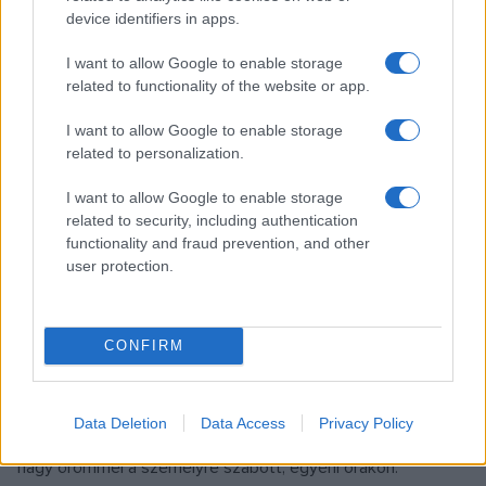
Február 14-én történt
device identifiers in apps.
1931-ben ezen a napon mutatták be a Drakula című filmet. A
fekete-fehér amerikai horrorfilm Bram Stoker azonos című
I want to allow Google to enable storage
related to functionality of the website or app.
regényéből készült, Tod Browning rendezésében, Lugosi
Béla főszereplésével. Drakula szerepének emlékezetes
I want to allow Google to enable storage
megformálása Lugosi Bélát világhírűvé, a klasszikus
related to personalization.
horrorfilmek sztárjává tette, egyike lett azoknak a
I want to allow Google to enable storage
magyaroknak, akik csillagot kaptak a Hollywoodi hírességek
related to security, including authentication
sétányán.
functionality and fraud prevention, and other
user protection.
VIDEÓ
PROGRAM
A kolozsvári titok: nincs verseny, csak
CONFIRM
határtalan örömzene
Kolozsváron tudják, mi fán terem a jó muzsika. A tíz éve
Data Deletion
Data Access
Privacy Policy
működő helyi népzenei iskolában több mint százan tanulnak
nagy örömmel a személyre szabott, egyéni órákon.