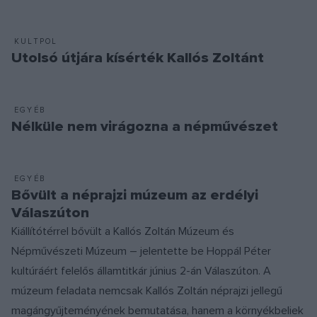
KULTPOL
Utolsó útjára kísérték Kallós Zoltánt
EGYÉB
Nélküle nem virágozna a népművészet
EGYÉB
Bővült a néprajzi múzeum az erdélyi
Válaszúton
Kiállítótérrel bővült a Kallós Zoltán Múzeum és
Népművészeti Múzeum – jelentette be Hoppál Péter
kultúráért felelős államtitkár június 2-án Válaszúton. A
múzeum feladata nemcsak Kallós Zoltán néprajzi jellegű
magángyűjteményének bemutatása, hanem a környékbeliek