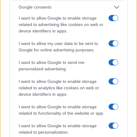
Google consents
PROGRAM
I want to allow Google to enable storage
Fiatal tehetségeknek kínál lehetőséget a
related to advertising like cookies on web or
Barangoló Drámaírói Műhely
device identifiers in apps.
Folytatódik a Déryné Program által életre hívott, rendkívül
I want to allow my user data to be sent to
népszerű, évről évre jelentkezési rekordokat döntő
Google for online advertising purposes.
Barangoló Drámaírói Műhely. A program lehetőséget ad a
pályakezdő íróknak tehetségük bemutatására, az elkészült
I want to allow Google to send me
personalized advertising.
drámák később akár színpadon is debütálhatnak.
I want to allow Google to enable storage
related to analytics like cookies on web or
INTERJÚ
device identifiers in apps.
SZÍNPAD
A Kartonpapa paraboláját az
I want to allow Google to enable storage
országhatárokon túl is értik
related to functionality of the website or app.
Hamarosan bemutatja a prágai Divadlo v Dlouhé Tasnádi
István Kartonpapáját. Ennek kapcsán kérdeztük a szerzőt
I want to allow Google to enable storage
related to personalization.
darabjainak külföldi bemutatóiról, illetve a magyar drámák