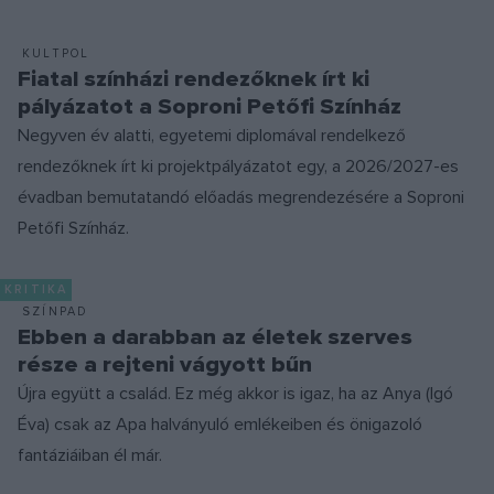
KULTPOL
Fiatal színházi rendezőknek írt ki
pályázatot a Soproni Petőfi Színház
Negyven év alatti, egyetemi diplomával rendelkező
rendezőknek írt ki projektpályázatot egy, a 2026/2027-es
évadban bemutatandó előadás megrendezésére a Soproni
Petőfi Színház.
KRITIKA
SZÍNPAD
Ebben a darabban az életek szerves
része a rejteni vágyott bűn
Újra együtt a család. Ez még akkor is igaz, ha az Anya (Igó
Éva) csak az Apa halványuló emlékeiben és önigazoló
fantáziáiban él már.