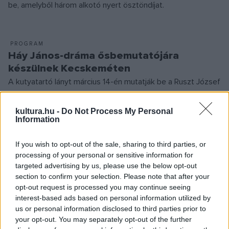
be, amelyből három alkotó nyert ösztöndíjat.
PROGRAM
Háy János-dráma ősbemutatójára
készülnek Kecskeméten
A kutyatartó lányt március 14-én mutatják be a Ruszt József
Stúdiószínházban.
kultura.hu -
Do Not Process My Personal
Information
SZÍNPAD
If you wish to opt-out of the sale, sharing to third parties, or
A költészet napján derül ki, milyen drámát
processing of your personal or sensitive information for
írtak József Attiláról
targeted advertising by us, please use the below opt-out
A József Attila Színház 2025-ben névadóját és Márai
section to confirm your selection. Please note that after your
Sándort ünnepli.
opt-out request is processed you may continue seeing
interest-based ads based on personal information utilized by
us or personal information disclosed to third parties prior to
your opt-out. You may separately opt-out of the further
SZÍNPAD