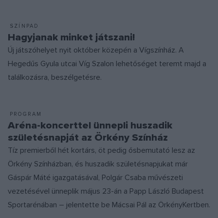
SZÍNPAD
Hagyjanak minket játszani!
Új játszóhelyet nyit október közepén a Vígszínház. A
Hegedűs Gyula utcai Víg Szalon lehetőséget teremt majd a
találkozásra, beszélgetésre.
PROGRAM
Aréna-koncerttel ünnepli huszadik
születésnapját az Örkény Színház
Tíz premierből hét kortárs, öt pedig ősbemutató lesz az
Örkény Színházban, és huszadik születésnapjukat már
Gáspár Máté igazgatásával, Polgár Csaba művészeti
vezetésével ünneplik május 23-án a Papp László Budapest
Sportarénában – jelentette be Mácsai Pál az ÖrkényKertben.