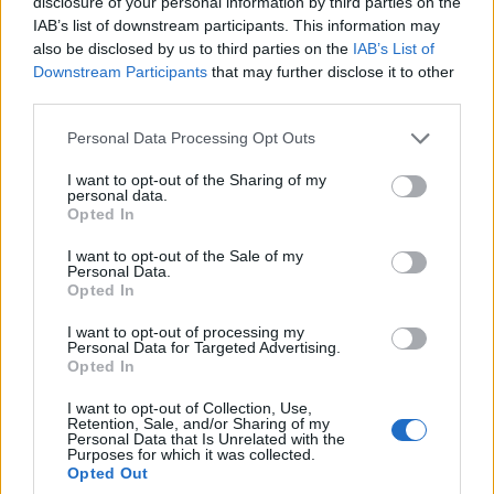
disclosure of your personal information by third parties on the
Tíz kortárs magyar drámából készült
IAB’s list of downstream participants. This information may
előadás a magyar kultúra napjára
also be disclosed by us to third parties on the
IAB’s List of
Downstream Participants
that may further disclose it to other
Nagyon fiatal szerző és nem professzionális író munkája is
third parties.
szerepel a kortárs magyar dráma klasszikusai mellett az
Please note that this website/app uses one or more Google
évad harmadik kortárs magyar színdarabokra koncentráló
Personal Data Processing Opt Outs
services and may gather and store information including but
premierajánlójában.
not limited to your visit or usage behaviour. You may click to
I want to opt-out of the Sharing of my
personal data.
grant or deny consent to Google and its third-party tags to
Opted In
use your data for below specified purposes in below Google
consent section.
SZÍNPAD
I want to opt-out of the Sale of my
Personal Data.
Shakespeare által Magyarországról
Opted In
33 kortárs magyar szerző értelmezte újra William
I want to opt-out of processing my
Shakespeare műveit egyfelvonásosokban, de műveikben
Personal Data for Targeted Advertising.
nem elsősorban a cselekményre, hanem a művek
Opted In
alapgondolatára, egy-egy emberi sorsra, kiemelt pillanatra
I want to opt-out of Collection, Use,
Retention, Sale, and/or Sharing of my
koncentráltak, így adva a 2020-as évek Magyarországának
Personal Data that Is Unrelated with the
Purposes for which it was collected.
esszenciáját.
Opted Out