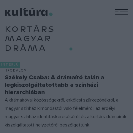
M
KORTÁRS
MAGYAR
DRÁMA
INTERJÚ
IRODALOM
Székely Csaba: A drámaíró talán a
legkiszolgáltatottabb a színházi
hierarchiában
A drámaíróval közösségekről, erkölcsi szürkezónákról, a
magyar színház kimondástól való félelméről, az erdélyi
magyar színház identitáskereséséről és a kortárs drámaírók
kiszolgáltatott helyzetéről beszélgettünk.