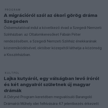
PROGRAM
A migrációról szól az ókori görög dráma
Szegeden
Ősbemutatóval indul a következő évad a Szegedi Nemzeti
Színházban: az Oltalomkeresőket Fábián Péter
rendezésében, a Szegedi Nemzeti Színház énekkarának
közreműködésével, október közepétől láthatja a közönség
a Kisszínházban.
KULTPOL
Lajka kutyáról, egy válságban levő íróról
és két angyalról születnek új magyar
drámák
A Déryné Program keretében megvalósuló Barangoló
Drámaírói Műhely idei felhívására 47 jelentkezés érkezett