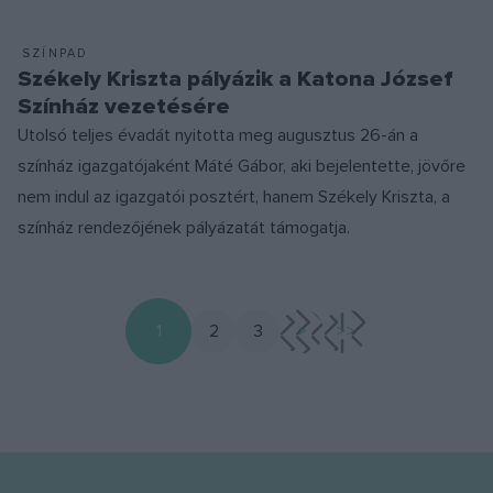
SZÍNPAD
Székely Kriszta pályázik a Katona József
Színház vezetésére
Utolsó teljes évadát nyitotta meg augusztus 26-án a
színház igazgatójaként Máté Gábor, aki bejelentette, jövőre
nem indul az igazgatói posztért, hanem Székely Kriszta, a
színház rendezőjének pályázatát támogatja.
1
2
3
>
>>