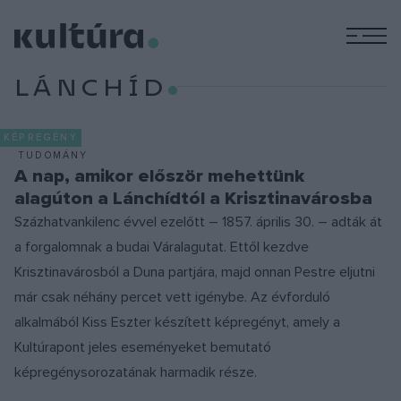
M
LÁNCHÍD
KÉPREGÉNY
TUDOMÁNY
A nap, amikor először mehettünk
alagúton a Lánchídtól a Krisztinavárosba
Százhatvankilenc évvel ezelőtt – 1857. április 30. – adták át
a forgalomnak a budai Váralagutat. Ettől kezdve
Krisztinavárosból a Duna partjára, majd onnan Pestre eljutni
már csak néhány percet vett igénybe. Az évforduló
alkalmából Kiss Eszter készített képregényt, amely a
Kultúrapont jeles eseményeket bemutató
képregénysorozatának harmadik része.