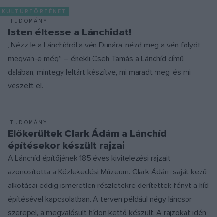
KULTÚRTÖRTÉNET
TUDOMÁNY
Isten éltesse a Lánchidat!
„Nézz le a Lánchídról a vén Dunára, nézd meg a vén folyót,
megvan-e még” – énekli Cseh Tamás a Lánchíd című
dalában, mintegy leltárt készítve, mi maradt meg, és mi
veszett el.
TUDOMÁNY
Előkerültek Clark Ádám a Lánchíd
építésekor készült rajzai
A Lánchíd építőjének 185 éves kivitelezési rajzait
azonosította a Közlekedési Múzeum. Clark Ádám saját kezű
alkotásai eddig ismeretlen részletekre derítettek fényt a híd
építésével kapcsolatban. A terven például négy láncsor
szerepel, a megvalósult hídon kettő készült. A rajzokat idén