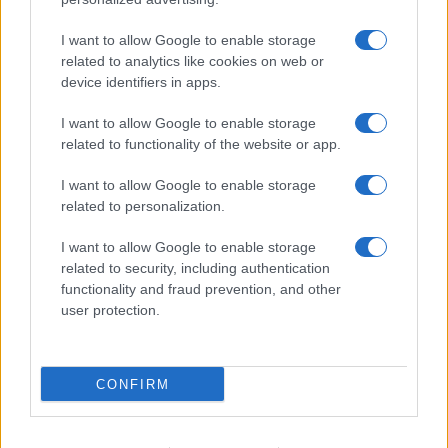
nyertes projektjét, melyeket 2022 végéig valósítanak meg
az ötletgazdákkal együttműködésben.
I want to allow Google to enable storage
related to analytics like cookies on web or
device identifiers in apps.
EGYÉB
I want to allow Google to enable storage
Orvosi lézerrel is tisztítják a Lánchíd budai
related to functionality of the website or app.
oroszlánjait
Orvosi lézerrel is tisztítják a Lánchíd budai oroszlánjait, hogy
I want to allow Google to enable storage
related to personalization.
eltávolítsák a legmélyebben lévő szennyeződéseket. A
munka befejeztével, a szükséges megerősítések után
I want to allow Google to enable storage
elvégzik a hibatérképen megjelölt javításokat, pótolják a
related to security, including authentication
functionality and fraud prevention, and other
hiányzó részeket.
user protection.
KULTPOL
CONFIRM
Jövő decemberben kerülnek a helyükre a
Lánchíd restaurált kőoroszlánjai
A tervek szerint 2022 decemberére térnek vissza a