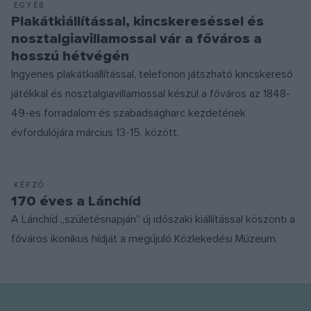
EGYÉB
Plakátkiállítással, kincskereséssel és
nosztalgiavillamossal vár a főváros a
hosszú hétvégén
Ingyenes plakátkiállítással, telefonon játszható kincskereső
játékkal és nosztalgiavillamossal készül a főváros az 1848-
49-es forradalom és szabadságharc kezdetének
évfordulójára március 13-15. között.
KÉPZŐ
170 éves a Lánchíd
A Lánchíd „születésnapján” új időszaki kiállítással köszönti a
főváros ikonikus hídját a megújuló Közlekedési Múzeum.