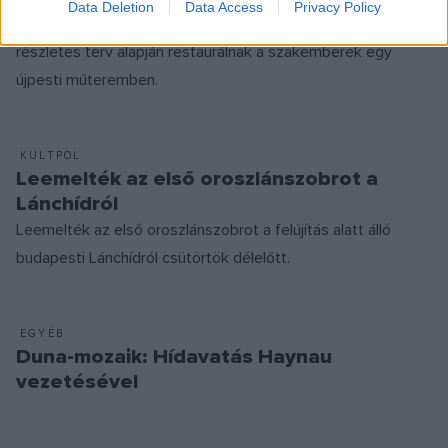
Data Deletion
Data Access
Privacy Policy
helyükre a budapesti Lánchíd kőoroszlánjai, amelyeket
részletes terv alapján restaurálnak a szakemberek egy
újpesti műteremben.
KULTPOL
Leemelték az első oroszlánszobrot a
Lánchídról
Leemelték az első oroszlánszobrot a felújítás alatt álló
budapesti Lánchídról csütörtök délelőtt.
EGYÉB
Duna-mozaik: Hídavatás Haynau
vezetésével