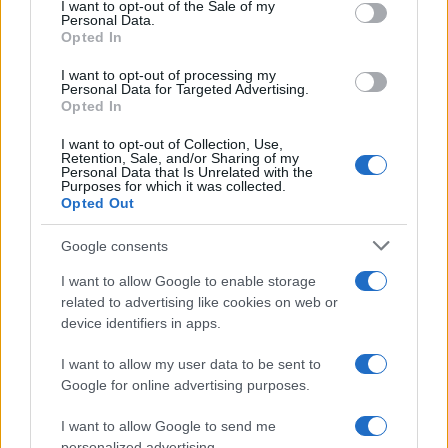
consent section.
I want to opt-out of the Sale of my
ünnepségen, amelyen a Széchenyi család tagjai is részt
Personal Data.
Opted In
vettek.
I want to opt-out of processing my
Personal Data for Targeted Advertising.
Opted In
EGYÉB
Piknikkel egybekötve adják át pénteken a
I want to opt-out of Collection, Use,
Retention, Sale, and/or Sharing of my
felújított Lánchidat
Personal Data that Is Unrelated with the
Purposes for which it was collected.
Megnyílnak a járdák és a hídfőkben lévő aluljárók, az
Opted Out
ünnepélyes eseményhez kapcsolódva pedig színes
szabadtéri programokkal várják az érdeklődőket.
Google consents
I want to allow Google to enable storage
related to advertising like cookies on web or
EGYÉB
device identifiers in apps.
Rakparti pihenőparkkal indul el a
I want to allow my user data to be sent to
Budapest Tuning
Google for online advertising purposes.
A napokban hirdette ki a Budapest Brand nZrt. és Budapest
önkormányzata közös pályázatuk, a Budapest Tuning 13+1
I want to allow Google to send me
personalized advertising.