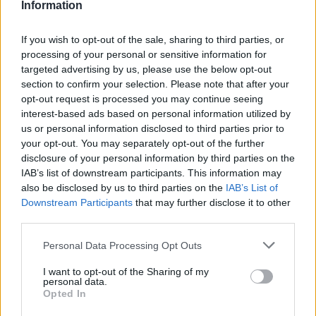
Information
azt az egy épületet szerettem volna megépíteni, amely az
emberiség kezdete előtt már állt.”
If you wish to opt-out of the sale, sharing to third parties, or
processing of your personal or sensitive information for
targeted advertising by us, please use the below opt-out
section to confirm your selection. Please note that after your
EGYÉB
Kiállítás, gyerekprogramok és koncertek
opt-out request is processed you may continue seeing
interest-based ads based on personal information utilized by
lesznek a Lánchíd fesztiválon
us or personal information disclosed to third parties prior to
Történeti kiállítással, gyerekprogramokkal és koncertekkel
your opt-out. You may separately opt-out of the further
várják az érdeklődőket a Lánchíd fesztivál szervezői
disclosure of your personal information by third parties on the
IAB’s list of downstream participants. This information may
szeptember 16-án a Clark Ádám téren, a főváros
also be disclosed by us to third parties on the
IAB’s List of
alapításának 150. évfordulójához kapcsolódva.
Downstream Participants
that may further disclose it to other
third parties.
Please note that this website/app uses one or more Google
Personal Data Processing Opt Outs
EGYÉB
services and may gather and store information including but
Átadták a megújult Lánchidat
not limited to your visit or usage behaviour. You may click to
I want to opt-out of the Sharing of my
personal data.
A hidat határidőn és költségkereten belül újították fel,
grant or deny consent to Google and its third-party tags to
Opted In
use your data for below specified purposes in below Google
hangsúlyozta Karácsony Gergely főpolgármester az átadási