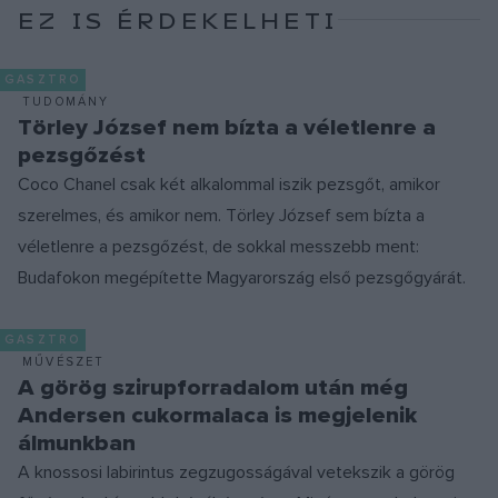
EZ IS ÉRDEKELHETI
GASZTRO
TUDOMÁNY
Törley József nem bízta a véletlenre a
pezsgőzést
Coco Chanel csak két alkalommal iszik pezsgőt, amikor
szerelmes, és amikor nem. Törley József sem bízta a
véletlenre a pezsgőzést, de sokkal messzebb ment:
Budafokon megépítette Magyarország első pezsgőgyárát.
GASZTRO
MŰVÉSZET
A görög szirupforradalom után még
Andersen cukormalaca is megjelenik
álmunkban
A knossosi labirintus zegzugosságával vetekszik a görög