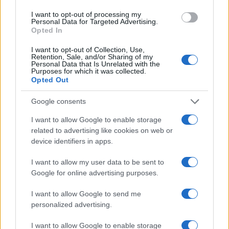
a birka szinte minden ehető része belekerül a hagyományos
I want to opt-out of processing my
Personal Data for Targeted Advertising.
öntöttvas edényekben. A 2009 óta a szellemi kulturális
Opted In
örökség nemzeti jegyzékében szereplő, 2013-ban pedig
I want to opt-out of Collection, Use,
hivatalos hungarikummá választott étel tiszteletére mára
Retention, Sale, and/or Sharing of my
Personal Data that Is Unrelated with the
rendszeresen 250-300 bográcsban rotyog egyszerre a
Purposes for which it was collected.
Opted Out
pörkölt a népzenei koncertek és családi programok
kíséretében.
Google consents
I want to allow Google to enable storage
related to advertising like cookies on web or
device identifiers in apps.
I want to allow my user data to be sent to
Google for online advertising purposes.
I want to allow Google to send me
personalized advertising.
I want to allow Google to enable storage