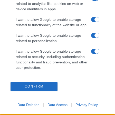
related to analytics like cookies on web or
device identifiers in apps.
I want to allow Google to enable storage
Levendulát szedő vendégek a virágzó levendulamezőn
related to functionality of the website or app.
Tihanyban. Fotó: Bodnár Boglárka / MTI
I want to allow Google to enable storage
related to personalization.
Levendulaillat és határon túli
I want to allow Google to enable storage
magyar ízek
related to security, including authentication
functionality and fraud prevention, and other
user protection.
Nem maradhat ki a júniusi programból a romantikus
hangulatú
Tihanyi Levendula Fesztivál
sem (június 26–28.). A
tihanyi levendula története a múlt század húszas éveire
CONFIRM
nyúlik vissza, amikor Bittera Gyula francia tövekből
létrehozta az első ültetvényt. A Külső-tó környéki táj azóta
Data Deletion
Data Access
Privacy Policy
elválaszthatatlan a lilálló mezőktől: bár az idők során az