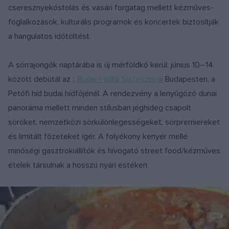
cseresznyekóstolás és vásári forgatag mellett kézműves-
foglalkozások, kulturális programok és koncertek biztosítják
a hangulatos időtöltést.
A sörrajongók naptárába is új mérföldkő kerül: június 10–14.
között debütál az
I. Budai-Hídfő Sörfesztivál
Budapesten, a
Petőfi híd budai hídfőjénél. A rendezvény a lenyűgöző dunai
panoráma mellett minden stílusban jéghideg csapolt
söröket, nemzetközi sörkülönlegességeket, sörpremiereket
és limitált főzeteket ígér. A folyékony kenyér mellé
minőségi gasztrokiállítók és hívogató street food/kézműves
ételek társulnak a hosszú nyári estéken.