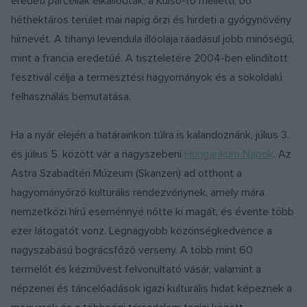
eredeti parcellák elkallódtak, a Külső-tó melletti, bő
héthektáros terület mai napig őrzi és hirdeti a gyógynövény
hírnevét. A tihanyi levendula illóolaja ráadásul jobb minőségű,
mint a francia eredetűé. A tiszteletére 2004-ben elindított
fesztivál célja a termesztési hagyományok és a sokoldalú
felhasználás bemutatása.
Ha a nyár elején a határainkon túlra is kalandoznánk, július 3.
és július 5. között vár a nagyszebeni
Hungarikum Napok
. Az
Astra Szabadtéri Múzeum (Skanzen) ad otthont a
hagyományőrző kulturális rendezvénynek, amely mára
nemzetközi hírű eseménnyé nőtte ki magát, és évente több
ezer látogatót vonz. Legnagyobb közönségkedvence a
nagyszabású bográcsfőző verseny. A több mint 60
termelőt és kézművest felvonultató vásár, valamint a
népzenei és táncelőadások igazi kulturális hidat képeznek a