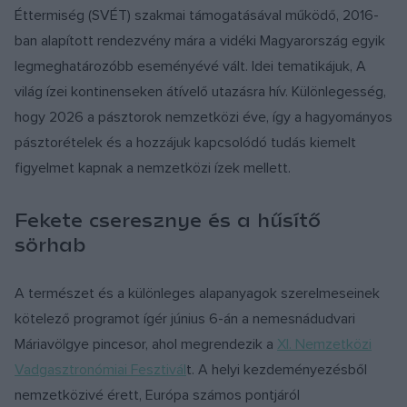
Éttermiség (SVÉT) szakmai támogatásával működő, 2016-
ban alapított rendezvény mára a vidéki Magyarország egyik
legmeghatározóbb eseményévé vált. Idei tematikájuk, A
világ ízei kontinenseken átívelő utazásra hív. Különlegesség,
hogy 2026 a pásztorok nemzetközi éve, így a hagyományos
pásztorételek és a hozzájuk kapcsolódó tudás kiemelt
figyelmet kapnak a nemzetközi ízek mellett.
Fekete cseresznye és a hűsítő
sörhab
A természet és a különleges alapanyagok szerelmeseinek
kötelező programot ígér június 6-án a nemesnádudvari
Máriavölgye pincesor, ahol megrendezik a
XI. Nemzetközi
Vadgasztronómiai Fesztivál
t. A helyi kezdeményezésből
nemzetközivé érett, Európa számos pontjáról