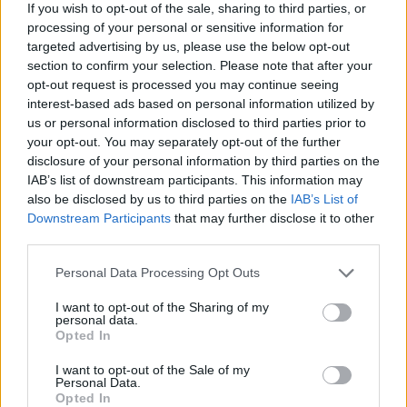
If you wish to opt-out of the sale, sharing to third parties, or
20. Miskolci Fröccsfesztivál
tölti meg élettel a történelmi
processing of your personal or sensitive information for
avasi pincesorokat (Kisavas, Nagyavas és Mélyvölgy). A
targeted advertising by us, please use the below opt-out
section to confirm your selection. Please note that after your
rendezvény gyökerei a Múzeumok Éjszakájához és egy
opt-out request is processed you may continue seeing
2005-ös Herman Ottó múzeumbeli szódakiállításhoz
interest-based ads based on personal information utilized by
nyúlnak vissza; a fröccsfesztivál a nagy sikerre való
us or personal information disclosed to third parties prior to
your opt-out. You may separately opt-out of the further
tekintettel 2006-ban indult el önállóan. A borászok,
disclosure of your personal information by third parties on the
fröccstúrák és utcazenészek mellett az esemény Miskolc
IAB’s list of downstream participants. This information may
egyik legfontosabb közösségépítő ünnepévé vált.
also be disclosed by us to third parties on the
IAB’s List of
Downstream Participants
that may further disclose it to other
third parties.
A hónap végén, június 27-én a gasztronómiai
Please note that this website/app uses one or more Google
hagyományőrzés csúcsa vár ránk a
Karcagi Birkafőző
Personal Data Processing Opt Outs
services and may gather and store information including but
Fesztiválon
a Múzeumparkban. Az 1999 óta megrendezett,
not limited to your visit or usage behaviour. You may click to
I want to opt-out of the Sharing of my
personal data.
a kunsági pásztorhagyományokat megőrző rendezvény
grant or deny consent to Google and its third-party tags to
Opted In
use your data for below specified purposes in below Google
igazi kulturális alapvetés. A helyi pörkölt titka az egyedülálló
consent section.
I want to opt-out of the Sale of my
elkészítési módban rejlik: a hús a saját levében, hozzáadott
Personal Data.
víz nélkül fő meg. A hagymás, fokhagymás, paprikás alapba
Opted In