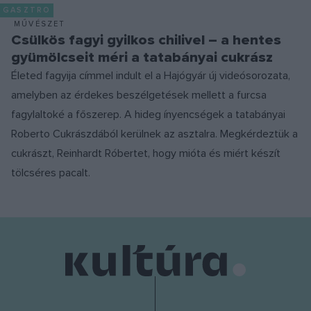
GASZTRO
MŰVÉSZET
Csülkös fagyi gyilkos chilivel – a hentes
gyümölcseit méri a tatabányai cukrász
Életed fagyija címmel indult el a Hajógyár új videósorozata,
amelyben az érdekes beszélgetések mellett a furcsa
fagylaltoké a főszerep. A hideg ínyencségek a tatabányai
Roberto Cukrászdából kerülnek az asztalra. Megkérdeztük a
cukrászt, Reinhardt Róbertet, hogy mióta és miért készít
tölcséres pacalt.