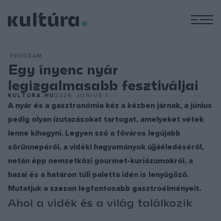
M
PROGRAM
Egy ínyenc nyár
legizgalmasabb fesztiváljai
KULTURA.HU
2026. JÚNIUS 1.
A nyár és a gasztronómia kéz a kézben járnak, a június
pedig olyan ízutazásokat tartogat, amelyeket vétek
lenne kihagyni. Legyen szó a főváros legújabb
sörünnepéről, a vidéki hagyományok újjáéledéséről,
netán épp nemzetközi gourmet-kuriózumokról, a
hazai és a határon túli paletta idén is lenyűgöző.
Mutatjuk a szezon legfontosabb gasztroélményeit.
Ahol a vidék és a világ találkozik