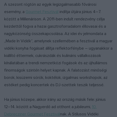
A szezont rögtön az egyik legizgalmasabb fővárosi
esemény, a
Gourmet Fesztivál
indítja útjára június 4–7.
között a Millenárison. A 2011-ben indult rendezvény célja
kezdettől fogva a hazai gasztroforradalom éllovasai és a
nagyközönség összekapcsolása. Az idei év jelmondata a
„Made In Vidék”, amelynek szellemében a fesztivál a magyar
vidéki konyha fogásait állítja reflektorfénybe – ugyanakkor a
kiállító éttermek, cukrászdák és kulináris vállalkozások
kínálatában a trendi nemzetközi fogások és az újhullámos
finomságok szintén helyet kapnak. A falatozást minőségi
borok, kisüzemi sörök, koktélok, izgalmas workshopok, az
estéket pedig koncertek és DJ-szettek teszik teljessé.
Ha június közepe, akkor irány az ország másik fele: június
12–14. között a Nagyerdő ad otthont a jubileumi,
10.
Debrecziner Gourmet Fesztivál
nak. A Stílusos Vidéki