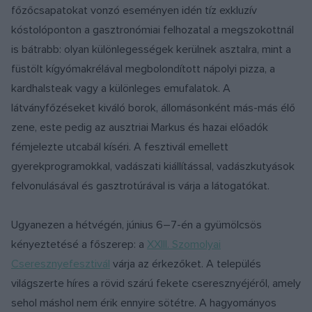
főzőcsapatokat vonzó eseményen idén tíz exkluzív
kóstolóponton a gasztronómiai felhozatal a megszokottnál
is bátrabb: olyan különlegességek kerülnek asztalra, mint a
füstölt kígyómakrélával megbolondított nápolyi pizza, a
kardhalsteak vagy a különleges emufalatok. A
látványfőzéseket kiváló borok, állomásonként más-más élő
zene, este pedig az ausztriai Markus és hazai előadók
fémjelezte utcabál kíséri. A fesztivál emellett
gyerekprogramokkal, vadászati kiállítással, vadászkutyások
felvonulásával és gasztrotúrával is várja a látogatókat.
Ugyanezen a hétvégén, június 6–7-én a gyümölcsös
kényeztetésé a főszerep: a
XXIII. Szomolyai
Cseresznyefesztivál
várja az érkezőket. A település
világszerte híres a rövid szárú fekete cseresznyéjéről, amely
sehol máshol nem érik ennyire sötétre. A hagyományos