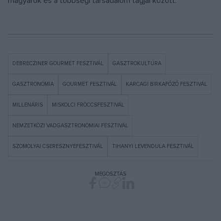
magyarok és a többségi társadalom tagjai között.
DEBRECZINER GOURMET FESZTIVÁL
GASZTROKULTÚRA
GASZTRONÓMIA
GOURMET FESZTIVÁL
KARCAGI BIRKAFŐZŐ FESZTIVÁL
MILLENÁRIS
MISKOLCI FRÖCCSFESZTIVÁL
NEMZETKÖZI VADGASZTRONÓMIAI FESZTIVÁL
SZOMOLYAI CSERESZNYEFESZTIVÁL
TIHANYI LEVENDULA FESZTIVÁL
MEGOSZTÁS