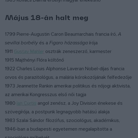
1985 Kovács Dalma erdélyi magyar énekesnő
Május 18-án halt meg
1799 Pierre-Augustin Caron Beaumarchais francia író,
A
sevillai borbély
és a
Figaro házassága
írója
1911
Gustav Mahler
osztrák zeneszerző, karmester
1915 Majthényi Flóra költőnő
1922 Charles Louis Alphonse Laveran Nobel-díjas francia
orvos és parazitológus, a malária kórokozójának felfedezője
1973 Jeannette Rankin amerikai politikus és nőjogi aktivista,
az amerikai Kongresszus első női tagja
1980
Ian Curtis
angol zenész, a Joy Division énekese és
szövegírója, a postpunk legnagyobb hatású alakja
1983 Szalai Sándor filozófus, szociológus, akadémikus,
1946-ban a budapesti egyetemen megalapította a
szociológia műhelyét