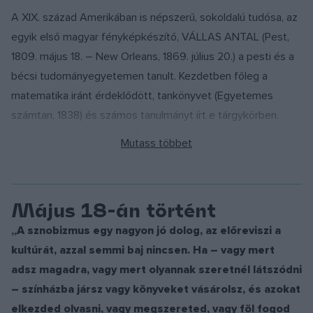
a földrajz különböző ágairól. Legjelentősebbek barlangászati
A XIX. század Amerikában is népszerű, sokoldalú tudósa, az
kutatásai és írásai. Az egész Monarchia területén végezte
egyik első magyar fényképkészítő, VÁLLAS ANTAL (Pest,
vizsgálatait; fő kutatási területei a szlovéniai karsztvidéken,
1809. május 18. – New Orleans, 1869. július 20.) a pesti és a
a Bihar-hegységben és a Baradla- valamint az Abaligeti
bécsi tudományegyetemen tanult. Kezdetben főleg a
barlangvidéken voltak. Számos barlangot elsőként járt be,
matematika iránt érdeklődött, tankönyvet (Egyetemes
térképezett fel és írt le, bonyolult vízrajzi összefüggéseket
számtan, 1838) és számos tanulmányt írt e tárgykörben.
tárt fel. A budai hőforrásokról írt tanulmánya befejezetlen
Akadémiai székfoglalóját Felsőbb egyenletek egy
maradt.
ismeretlennel címmel írta. 1841-től ismeretterjesztő munkát
végzett a matematika, fizika és csillagászat területén az
Magyar Szabadalmi Hivatal (Források: Magyar
Iparegyletben. Ő írta az első magyar nyelvű matematikai-
Május 18-án történt
Tudóslexikon A-tól Zs-ig, Magyar Életrajzi Lexikon)
földrajzi kézikönyvet Az égi és földtekék használata címmel
„A sznobizmus egy nagyon jó dolog, az előreviszi a
1838-ban. Az ő nevéhez fűződik az első magyarországi
kultúrát, azzal semmi baj nincsen. Ha – vagy mert
gazdasági, kereskedelmi és ipari szakfolyóirat, a Heti lap
adsz magadra, vagy mert olyannak szeretnél látszódni
megindítása. Minden műszaki újdonság érdekelte, így az
– színházba jársz vagy könyveket vásárolsz, és azokat
akkoriban szenzációnak számító dagerrotípia készítés is – a
elkezded olvasni, vagy megszereted, vagy föl fogod
fényképezés őse. 1840 augusztusában akadémikus