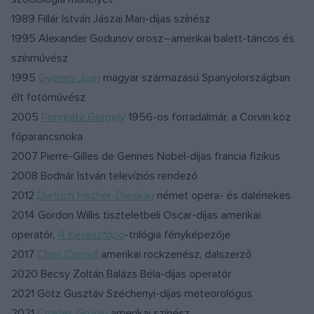
1989 Fillár István Jászai Mari-díjas színész
1995 Alexander Godunov orosz–amerikai balett-táncos és
színművész
1995
Gyenes Juan
magyar származású Spanyolországban
élt fotóművész
2005
Pongrátz Gergely
1956-os forradalmár, a Corvin köz
főparancsnoka
2007 Pierre-Gilles de Gennes Nobel-díjas francia fizikus
2008 Bodnár István televíziós rendező
2012
Dietrich Fischer-Dieskau
német opera- és dalénekes
2014 Gordon Willis tiszteletbeli Oscar-díjas amerikai
operatőr,
A Keresztapa
-trilógia fényképezője
2017
Chris Cornell
amerikai rockzenész, dalszerző
2020 Becsy Zoltán Balázs Béla-díjas operatőr
2021 Götz Gusztáv Széchenyi-díjas meteorológus
2021
Charles Grodin
amerikai színész