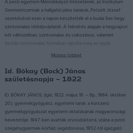
A pesti egyetem Mérnökképző Intézetének, az Institutum
Budapesten már 1974-ben a
Kortárs
rovatvezetője lett,
Geometricumnak a hallgatói jeles tanáruk, Petzelt József
majd 1990-ig, nyugdíjazásáig, főmunkatársként segítette a
vezetésével ezen a napon készítették el a budai Sas-hegy
szerkesztőség munkáját. 1991-től a Nemzeti Színház
szintvonalas térképvázlatát. A felmérés alapján a hegyrajzot
irodalmi tanácsosaként működött. Alapító és vezetőségi
két változatban, szintvonalas és csíkozásos, valamint
tagja volt az 1992-ben megalakult Magyar Művészeti
tisztán szintvonalas formában rajzolta meg az egyik
Akadémiának.
hallgató, Braxatoris Dániel május 29-én a pesti rajzteremben.
A magyar térképészet történetében ezek a rajzok a
1995. május 19-én hunyt el Budapesten.
szintvonalas domborzatábrázolás első fennmaradt tanújelei.
Id. Bókay (Bock) János
Csaba Klári: Páskándi Géza életrajza (részlet)
születésnapja – 1822
Magyar Szabadalmi Hivatal (Forrás: Évfordulóink a
műszaki és természettudományokban 1993)
ID. BÓKAY JÁNOS, (Igló, 1822. május 18. – Bp., 1884. október
20.): gyermekgyógyász, egyetemi tanár, a korszerű
gyermekgyógyászat egyetemi oktatásának magyarországi
bevezetője. 1847-ben avatták orvosdoktorrá, utána a pesti
szegénygyermek-kórház segédorvosa, 1852-től igazgató