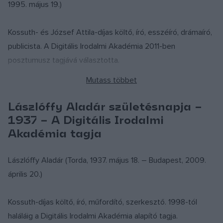
1995. május 19.)
Kossuth- és József Attila-díjas költő, író, esszéíró, drámaíró,
publicista. A Digitális Irodalmi Akadémia 2011-ben
posztumusz tagjává választotta.
*
Lászlóffy Aladár születésnapja –
„Sorsunk már születésünk előtt színre lép.
1937 – A Digitális Irodalmi
Anyánk csak egyik kezével ringatja a bölcsőt…”
Akadémia tagja
Lászlóffy Aladár (Torda, 1937. május 18. – Budapest, 2009.
1933. május 18-án született Szatmárhegyen (Viile Satu Mare
április 20.)
– Románia). Iskolás éveit Szatmárnémetiben kezdte.
Ugyanott, a Kölcsey Gimnáziumban folytatta középiskolás
Kossuth-díjas költő, író, műfordító, szerkesztő. 1998-tól
tanulmányait, melyeket Kolozsvárott, levelező tagozaton
haláláig a Digitális Irodalmi Akadémia alapító tagja.