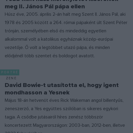
meg II. János Pál pápa ellen
Húsz éve, 2005. április 2-án halt meg Szent II. János Pál, aki
1978 és 2005 között a 264. római pápaként ült Szent Péter
trónján, személyében első és mindeddig egyetlen
alkalommal volt a katolikus egyháznak közép-európai
vezetője. Ő volt a legtöbbet utazó pápa, és minden
elődjénél több szentet és boldogot avatott.
PORTRÉ
ZENE
David Bowie-t utasította el, hogy igent
mondhasson a Yesnek
Május 18-án hetvenöt éves Rick Wakeman angol billentyűs,
zeneszerző, a Yes együttes szólóban is sikeres egykori
tagja. A csődbe jutásairól híres zenész többször
koncertezett Magyarországon: 2003-ban, 2012-ben, illetve