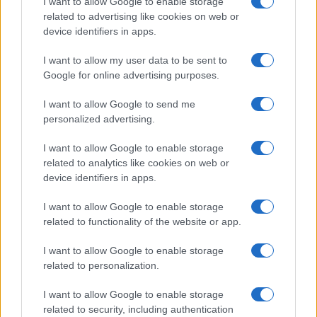
kitelepítését.
I want to allow Google to enable storage
related to advertising like cookies on web or
1953 Jacqueline Cochran amerikai sportrepülőnő,
device identifiers in apps.
versenypilóta első nőként vadászgépével átlépte a
hangsebességet.
I want to allow my user data to be sent to
Google for online advertising purposes.
1974 India felrobbantotta első atombombáját, ezzel a világ
hatodik nukleáris hatalma lett.
I want to allow Google to send me
1990 A Fővárosi Bíróság az 1990. évi XXVI. törvény alapján
personalized advertising.
semmissé nyilvánította a
Mindszenty József
bíboros,
I want to allow Google to enable storage
hercegprímás, esztergomi érsek ellen 1949-ben hozott
related to analytics like cookies on web or
device identifiers in apps.
ítéletet.
1994 Izrael kivonta utolsó katonai egységeit a Gázai övezet
I want to allow Google to enable storage
palesztin részéből, amely 27 év megszállás után ismét
related to functionality of the website or app.
palesztin ellenőrzés alá került.
I want to allow Google to enable storage
2004 Megkezdte működését Magyarország első
related to personalization.
őssejtbankja.
I want to allow Google to enable storage
2022 Finnország és Svédország benyújtotta hivatalos
related to security, including authentication