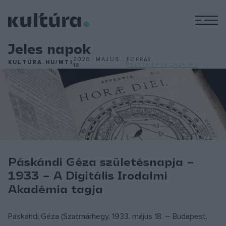
M
Jeles napok
2026. MÁJUS
FORRÁS:
KULTÚRA.HU/MTI
18.
JELESNAPOK.OSZK.HU
Páskándi Géza születésnapja –
1933 – A Digitális Irodalmi
Akadémia tagja
Páskándi Géza (Szatmárhegy, 1933. május 18. – Budapest,