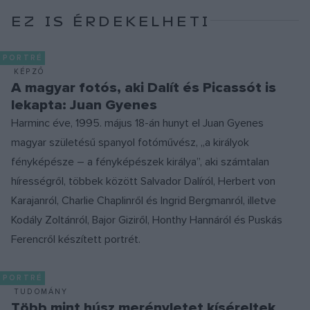
EZ IS ÉRDEKELHETI
PORTRÉ
KÉPZŐ
A magyar fotós, aki Dalít és Picassót is
lekapta: Juan Gyenes
Harminc éve, 1995. május 18-án hunyt el Juan Gyenes
magyar születésű spanyol fotóművész, „a királyok
fényképésze – a fényképészek királya”, aki számtalan
hírességről, többek között Salvador Dalíról, Herbert von
Karajanról, Charlie Chaplinről és Ingrid Bergmanról, illetve
Kodály Zoltánról, Bajor Giziről, Honthy Hannáról és Puskás
Ferencről készített portrét.
PORTRÉ
TUDOMÁNY
Több mint húsz merényletet kíséreltek