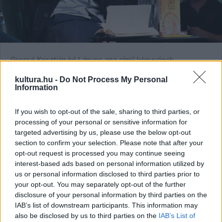
tönkretette egzisztenciáját; vagyonát elvesztette és
szerény körülmények között fejezte be életét.
Magyar Szabadalmi Hivatal (Források: Magyar
Grecsó Krisztián író Lányos apa című könyvének
Tudóslexikon A-tól Zs-ig, Magyar Életrajzi Lexikon)
bemutatóján a Margó Irodalmi Fesztiválon a Margitszigeten
kultura.hu -
Do Not Process My Personal
2023. május 11-én. Fotó: Máthé Zoltán / MTI
Information
If you wish to opt-out of the sale, sharing to third parties, or
processing of your personal or sensitive information for
Május 18-án történt
targeted advertising by us, please use the below opt-out
section to confirm your selection. Please note that after your
1804 A francia szenátus felajánlotta a császári
opt-out request is processed you may continue seeing
interest-based ads based on personal information utilized by
címet
Bonaparte Napóleonnak
, aki decemberben koronázta
us or personal information disclosed to third parties prior to
meg magát.
your opt-out. You may separately opt-out of the further
1849 Az első magyar felelős kormány kiáltványt intézett a
disclosure of your personal information by third parties on the
IAB’s list of downstream participants. This information may
magyar néphez, amelyben tudtul adta a szabadságharcba
also be disclosed by us to third parties on the
IAB’s List of