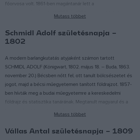
főorvosa volt. 1861-ben magántanár lett a
gyermekgyógyászatból. 1883 és 1884 között oktatott a
gyermekorvostan tanáraként a budapesti egyetemen. 1868-
tól az Országos Közegészségügyi Tanács tagja volt. Idegen
Schmidl Adolf születésnapja –
nyelvre is lefordították a gyermekkori sebészeti
1802
bélbetegségekre, húgy- és ivarszervi betegségekre
vonatkozó tanulmányait. Éveken át irányította az országos
A modern barlangkutatás atyjaként számon tartott
központi védhimlőintézetet.
SCHMIDL ADOLF (Königwart, 1802. május 18. – Buda, 1863.
november 20.) Bécsben nőtt fel, ott tanult bölcsészetet és
Magyar Szabadalmi Hivatal (Forrás: Évfordulóink 1997.
jogot, majd a bécsi műegyetemen tanított földrajzot. 1857-
MTESZ; Magyar életrajzi lexikon; MEK)
ben hívták meg a budai műegyetemre a kereskedelmi
földrajz és statisztika tanárának. Megtanult magyarul és a
kiegyezés után, amikor a német egyetemi tanárok
többsége elhagyni kényszerült állását, ő maradhatott.
Humán végzettsége ellenére jelentős eredményeket ért el
Vállas Antal születésnapja – 1809
a természettudomány terén. Több mint 30 műve jelent meg