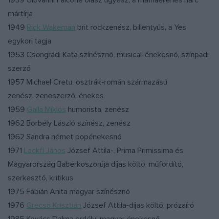
1939 Giovanni Falcone olasz ügyész, a maffiaellenes harc
mártírja
1949
Rick Wakeman
brit rockzenész, billentyűs, a Yes
egykori tagja
1953 Csongrádi Kata színésznő, musical-énekesnő, színpadi
szerző
1957 Michael Cretu, osztrák-román származású
zenész, zeneszerző, énekes
1959
Galla Miklós
humorista, zenész
1962 Borbély László színész, zenész
1962 Sandra német popénekesnő
1971
Lackfi János
József Attila-, Prima Primissima és
Magyarország Babérkoszorúja díjas költő, műfordító,
szerkesztő, kritikus
1975 Fábián Anita magyar színésznő
1976
Grecsó Krisztián
József Attila-díjas költő, prózaíró