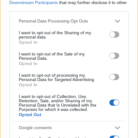
való cári beavatkozást, és keresztes hadjáratot hirdetett az
Downstream Participants
that may further disclose it to other
orosz csapatok ellen.
third parties.
1884 Ferenc József uralkodó szentesítette az 1884. évi XVII.
Please note that this website/app uses one or more Google
Personal Data Processing Opt Outs
törvénycikket, a „klasszikus ipartörvényt”.
services and may gather and store information including but
not limited to your visit or usage behaviour. You may click to
I want to opt-out of the Sharing of my
1896
II. Miklós
cárt és feleségét megkoronázták a Kreml
personal data.
grant or deny consent to Google and its third-party tags to
Opted In
Mária mennybemenetele székesegyházában. A hodinkai
use your data for below specified purposes in below Google
mezőn ez alkalomból tartott népi majálison történt
consent section.
I want to opt-out of the Sale of my
Personal Data.
tolongásban több mint ezernyolcszáz embert tapostak
Opted In
halálra.
I want to opt-out of processing my
1899 Megnyílt az első hágai nemzetközi konferencia,
Personal Data for Targeted Advertising.
Opted In
amelyen hadi jogi tárgyú egyezményeket fogadtak el főként
az emberiesebb hadviselésről.
I want to opt-out of Collection, Use,
Retention, Sale, and/or Sharing of my
1909 Felavatták a Kolozsvári Egyetem 252 férőhelyes
Personal Data that Is Unrelated with the
Purposes for which it was collected.
bibliotékáját, amelynek alagsorában népkönyvtárat is
Opted Out
berendeztek.
Google consents
1944 A szovjet kormány megkezdte a krími tatárok