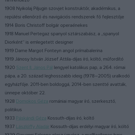
filmrendező
1908 Nyikolaj Piljugin szovjet konstruktőr, akadémikus, a
repülési ellenőrző és navigációs rendszerek fő fejlesztője
1914 Boris Christoff bolgár operaénekes
1918 Manuel Pertegaz spanyol sztárszabász, a „spanyol
Diorként” is emlegetett designer
1919 Dame Margot Fonteyn angol prímabalerina
1919 Jánosy István József Attila-díjas író, költő, műfordító
1920
Szent II. János Pál
lengyel katolikus pap, a 264. római
pápa, a 20. század leghosszabb ideig (1978–2005) uralkodó
egyházfője. 2011-ben boldoggá, 2014-ben szentté avatták,
ünnepe október 22.
1928
Domokos Géza
romániai magyar író, szerkesztő,
politikus
1933
Páskándi Géza
Kossuth-díjas író, költő
1937
Lászlóffy Aladár
Kossuth-díjas erdélyi magyar író, költő