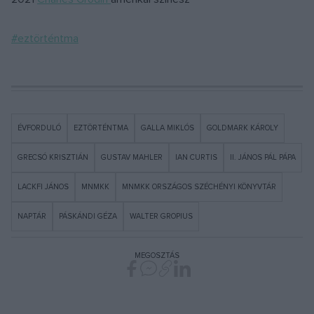
#eztörténtma
ÉVFORDULÓ
EZTÖRTÉNTMA
GALLA MIKLÓS
GOLDMARK KÁROLY
GRECSÓ KRISZTIÁN
GUSTAV MAHLER
IAN CURTIS
II. JÁNOS PÁL PÁPA
LACKFI JÁNOS
MNMKK
MNMKK ORSZÁGOS SZÉCHÉNYI KÖNYVTÁR
NAPTÁR
PÁSKÁNDI GÉZA
WALTER GROPIUS
MEGOSZTÁS