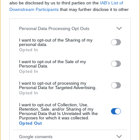
also be disclosed by us to third parties on the
IAB’s List of
Holokauszt Központ és Alapítvány igazgatója.
Downstream Participants
that may further disclose it to other
third parties.
Please note that this website/app uses one or more Google
Personal Data Processing Opt Outs
A filmpremier kísérőeseményeként a Fugard színházban
services and may gather and store information including but
not limited to your visit or usage behaviour. You may click to
I want to opt-out of the Sharing of my
megnyíló, 2004-ben indult és máig is folyamatosan bővülő
personal data.
grant or deny consent to Google and its third-party tags to
Opted In
WALDSEE 1944 kiállítás vezető magyar és külföldi
use your data for below specified purposes in below Google
képzőművészeknek a holokauszthoz kapcsolódó
consent section.
I want to opt-out of the Sale of my
Personal Data.
kortársművészeti reflexióit mutatja be. A művészeti
Opted In
program kiindulópontját a Magyar Zsidó Levéltárban őrzött,
I want to opt-out of processing my
Auschwitzból küldött tábori levelezőlapok adják: az elhurcolt
Personal Data for Targeted Advertising.
Opted In
magyar zsidó foglyokkal haláluk előtt az őrök
levelezőlapokat írattak, hogy az áldozatok szerencsés
I want to opt-out of Collection, Use,
Retention, Sale, and/or Sharing of my
megérkezésükről ?számoljanak be? szeretteiknek.
Personal Data that Is Unrelated with the
Purposes for which it was collected.
Opted Out
Google consents
A feladás helyszíneként azonban Auschwitz helyett egy