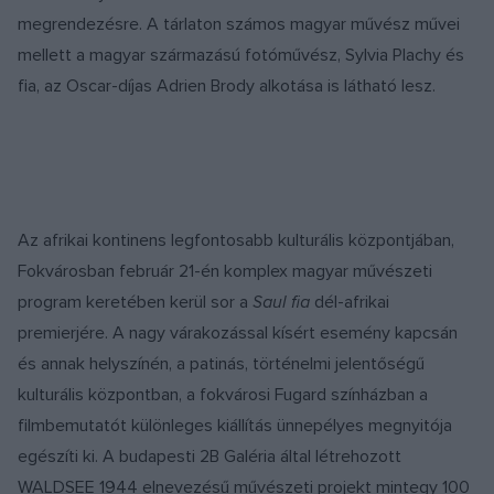
megrendezésre. A tárlaton számos magyar művész művei
mellett a magyar származású fotóművész, Sylvia Plachy és
fia, az Oscar-díjas Adrien Brody alkotása is látható lesz.
Az afrikai kontinens legfontosabb kulturális központjában,
Fokvárosban február 21-én komplex magyar művészeti
program keretében kerül sor a
Saul fia
dél-afrikai
premierjére. A nagy várakozással kísért esemény kapcsán
és annak helyszínén, a patinás, történelmi jelentőségű
kulturális központban, a fokvárosi Fugard színházban a
filmbemutatót különleges kiállítás ünnepélyes megnyitója
egészíti ki. A budapesti 2B Galéria által létrehozott
WALDSEE 1944 elnevezésű művészeti projekt mintegy 100