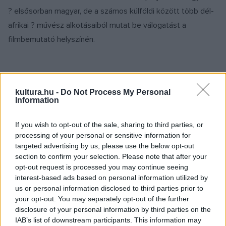
? elsősorban magyar, de a számos külföldi között több dél-
afrikai ? művész alkotásaiból mutat be válogatást a
filmbemutató helyszínén.
kultura.hu -
Do Not Process My Personal
A számtalan nemzetközi elismerést, köztük a Cannes-i
Information
Filmfesztiválon a zsűri nagydíját, illetve a Golden Globe-díjat
is begyűjtő
Saul fia
dél-afrikai bemutatójára éppen egy
If you wish to opt-out of the sale, sharing to third parties, or
processing of your personal or sensitive information for
héttel a 88. Oscar-gála előtt kerül sor, ahol az alkotás a
targeted advertising by us, please use the below opt-out
legjobb idegen nyelvű film kategória díjának megszerzésére
section to confirm your selection. Please note that after your
esélyes. Nemes Jeles László filmjének dél-afrikai
opt-out request is processed you may continue seeing
interest-based ads based on personal information utilized by
forgalmazása tehát nemcsak látványos körülmények között,
us or personal information disclosed to third parties prior to
hanem felfokozott érdeklődés mellett kezdődik meg. A
your opt-out. You may separately opt-out of the further
filmbemutatón köszöntőt mond Király András, Magyarország
disclosure of your personal information by third parties on the
IAB’s list of downstream participants. This information may
dél-afrikai nagykövete és Richard Freedman, a dél-afrikai