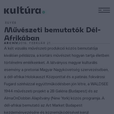
M
EGYÉB
Művészeti bemutatók Dél-
Afrikában
ARCHÍV
2016. FEBRUÁR 21.
A két vizuális művészeti produkció közös bemutatója
kiválóan példázza, a kortárs művészet hogyan tartja életben
történelmi emlékeinket. A látványos magyar kulturális
esemény a pretoriai Magyar Nagykövetség szervezésében,
a dél-afrikai Holokauszt Központtal és a patinás fokvárosi
Fugard színházzal együttműködésben jön létre, a WALDSEE
1944 művészeti projekt a 2B Galéria (Budapest) és az
AlmaOnDobbin Alapítvány (New York) közös programja. A
dél-afrikai bemutató az Art Market Budapest
kezdeményezésére és közreműködésével kerül