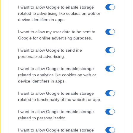
fiktív település neve, Waldsee került a képeslapokra. A
I want to allow Google to enable storage
related to advertising like cookies on web or
levelek célja a címzettek megnyugtatása, rövidesen
device identifiers in apps.
bekövetkező deportálásuk előkészítése volt. A WALDSEE
1944 kiállítás kurátorai saját fiktív Waldsee-képeslapjaik
I want to allow my user data to be sent to
Google for online advertising purposes.
elkészítésére kérték fel a művészeket, amelyeket az
alkotók személyes történetekkel, szövegekkel egészítenek
I want to allow Google to send me
ki. A programhoz a mai napig több mint száz művész
personalized advertising.
csatlakozott, köztük olyan jelentős dél-afrikai alkotók is,
I want to allow Google to enable storage
mint a világhírű William Kentridge, továbbá Paul Emmanuel,
related to analytics like cookies on web or
Erika Hibbert és Diane Victor. A WALDSEE 1944 kurátora
device identifiers in apps.
Böröcz László, a 2B Galéria vezetője, a szervezésben
I want to allow Google to enable storage
közreműködött Gary van Wyk, az AlmaOnDobbin Alapítvány
related to functionality of the website or app.
igazgatója.
I want to allow Google to enable storage
related to personalization.
I want to allow Google to enable storage