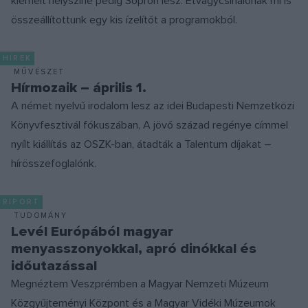
kiemelt helyszíne pedig Sopron lesz. Étvágycsinálónak mi is
összeállítottunk egy kis ízelítőt a programokból.
HÍREK
MŰVÉSZET
Hírmozaik – április 1.
A német nyelvű irodalom lesz az idei Budapesti Nemzetközi
Könyvfesztivál fókuszában, A jövő század regénye címmel
nyílt kiállítás az OSZK-ban, átadták a Talentum díjakat –
hírösszefoglalónk.
RIPORT
TUDOMÁNY
Levél Európából magyar
menyasszonyokkal, apró dinókkal és
időutazással
Megnéztem Veszprémben a Magyar Nemzeti Múzeum
Közgyűjteményi Központ és a Magyar Vidéki Múzeumok