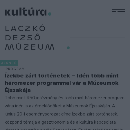
M
LACZKÓ
DEZSŐ
MÚZEUM
AJÁNLÓ
PROGRAM
Ízekbe zárt történetek – Idén több mint
háromezer programmal vár a Múzeumok
Éjszakája
Több mint 450 intézmény és több mint háromezer program
várja idén is az érdeklődőket a Múzeumok Éjszakáján. A
június 20-i eseménysorozat címe Ízekbe zárt történetek,
központi témája a gasztronómia és a kultúra kapcsolata,