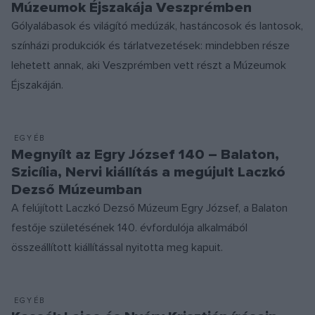
Múzeumok Éjszakája Veszprémben
Gólyalábasok és világító medúzák, hastáncosok és lantosok,
színházi produkciók és tárlatvezetések: mindebben része
lehetett annak, aki Veszprémben vett részt a Múzeumok
Éjszakáján.
EGYÉB
Megnyílt az Egry József 140 – Balaton,
Szicília, Nervi kiállítás a megújult Laczkó
Dezső Múzeumban
A felújított Laczkó Dezső Múzeum Egry József, a Balaton
festője születésének 140. évfordulója alkalmából
összeállított kiállítással nyitotta meg kapuit.
EGYÉB