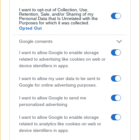
Ezredének katonái a veszprémi Laczkó Dezső Múzeumnak,
I want to opt-out of Collection, Use,
Retention, Sale, and/or Sharing of my
amelyeket még 2022-ben találtak a bakonyi
Personal Data that Is Unrelated with the
Purposes for which it was collected.
vármegyeszékhely várában tartott ásatásokon.
Opted Out
Google consents
KULTPOL
I want to allow Google to enable storage
A várost bemutató állandó kiállítás nyílik
related to advertising like cookies on web or
Veszprémben
device identifiers in apps.
Emlékgép címmel a várost bemutató állandó kiállítás nyílik a
I want to allow my user data to be sent to
veszprémi Laczkó Dezső Múzeumban február végén –
Google for online advertising purposes.
közölték a múzeumban tartott pénteki sajtótájékoztatón.
I want to allow Google to send me
personalized advertising.
EGYÉB
I want to allow Google to enable storage
Ritka római kori szarkofágot és
related to analytics like cookies on web or
sírépítményt találtak hazai régészek
device identifiers in apps.
Sajtótájékoztatón ismertették a Magyar Nemzeti Múzeum