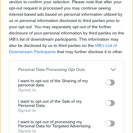
elismeréseket a Pulszky Társaság.
section to confirm your selection. Please note that after your
opt-out request is processed you may continue seeing
interest-based ads based on personal information utilized by
us or personal information disclosed to third parties prior to
KULTPOL
your opt-out. You may separately opt-out of the further
A VEB2023 EKF legszebb pillanatait idéző
disclosure of your personal information by third parties on the
kiállítás nyílt a Laczkó Dezső Múzeumban
IAB’s list of downstream participants. This information may
also be disclosed by us to third parties on the
IAB’s List of
A Veszprém–Balaton 2023 Európa Kulturális Fővárosa
Downstream Participants
that may further disclose it to other
program az utóbbi évek legjelentősebb és legsikeresebb
third parties.
kulturális és kreatív vállalkozása volt Veszprémben és a
Please note that this website/app uses one or more Google
Personal Data Processing Opt Outs
Bakony–Balaton régióban.
services and may gather and store information including but
not limited to your visit or usage behaviour. You may click to
I want to opt-out of the Sharing of my
personal data.
grant or deny consent to Google and its third-party tags to
Opted In
use your data for below specified purposes in below Google
TUDOMÁNY
Első világháborús karabélyokat adtak át a
consent section.
I want to opt-out of the Sale of my
Personal Data.
tűzszerészek a veszprémi Laczkó Dezső
Opted In
Múzeumnak
I want to opt-out of processing my
Három, az első világháború idejéből származó karabélyt
Personal Data for Targeted Advertising.
adtak át a Magyar Honvédség 1. Tűzszerész és Folyamőr
Opted In