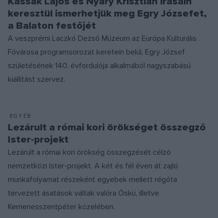
Kassák Lajos és Nyáry Krisztián írásain
keresztül ismerhetjük meg Egry Józsefet,
a Balaton festőjét
A veszprémi Laczkó Dezső Múzeum az Európa Kulturális
Fővárosa programsorozat keretein belül, Egry József
születésének 140. évfordulója alkalmából nagyszabású
kiállítást szervez.
EGYÉB
Lezárult a római kori örökséget összegző
Ister-projekt
Lezárult a római kori örökség összegzését célzó
nemzetközi Ister-projekt. A két és fél éven át zajló
munkafolyamat részeként egyebek mellett régóta
tervezett ásatások váltak valóra Öskü, illetve
Kemenesszentpéter közelében.