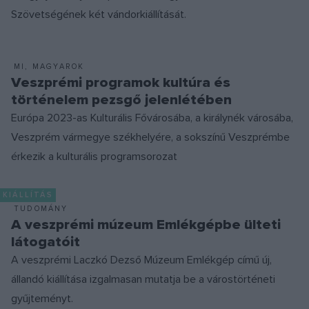
Szövetségének két vándorkiállítását.
MI, MAGYAROK
Veszprémi programok kultúra és
történelem pezsgő jelenlétében
Európa 2023-as Kulturális Fővárosába, a királynék városába,
Veszprém vármegye székhelyére, a sokszínű Veszprémbe
érkezik a kulturális programsorozat
KIÁLLÍTÁS
TUDOMÁNY
A veszprémi múzeum Emlékgépbe ülteti
látogatóit
A veszprémi Laczkó Dezső Múzeum Emlékgép című új,
állandó kiállítása izgalmasan mutatja be a várostörténeti
gyűjteményt.