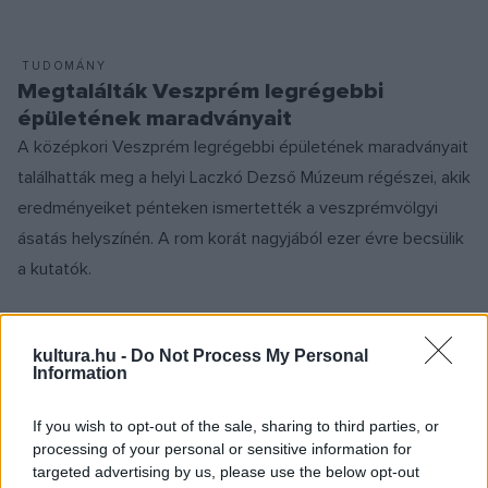
TUDOMÁNY
Megtalálták Veszprém legrégebbi
épületének maradványait
A középkori Veszprém legrégebbi épületének maradványait
találhatták meg a helyi Laczkó Dezső Múzeum régészei, akik
eredményeiket pénteken ismertették a veszprémvölgyi
ásatás helyszínén. A rom korát nagyjából ezer évre becsülik
a kutatók.
KULTPOL
kultura.hu -
Do Not Process My Personal
Miskolci gyűjtemény lett az Év Nagy
Information
Múzeuma
If you wish to opt-out of the sale, sharing to third parties, or
A Múzeumok Majálisa megnyitóünnepségén, május 25-én
processing of your personal or sensitive information for
adta át Az Év Múzeuma 2024 pályázat győzteseinek járó
targeted advertising by us, please use the below opt-out