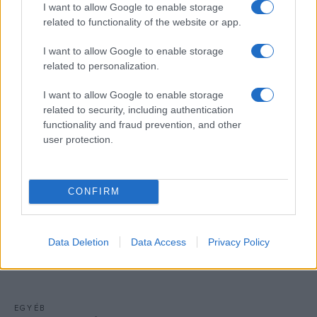
I want to allow Google to enable storage
Nemzeti Régészeti Intézetének „Hádész Kapujában, római
related to functionality of the website or app.
sírépítmény feltárása Nagyvázsony határában” címet viselő
tudományos projektjének eredményeit.
I want to allow Google to enable storage
related to personalization.
I want to allow Google to enable storage
KÉPZŐ
related to security, including authentication
„Tiszta, festői líra” – Egry József-tárlatok
functionality and fraud prevention, and other
Veszprémben
user protection.
Két kiállítás is nyílt a napokban Veszprémben a Balaton
festőjének képeiből. A Várgalériában a Távol a frázisoktól
CONFIRM
című tárlat Egry József fiatalkori műveit, útkeresésének
állomásait mutatja be, míg a frissen felújított Laczkó Dezső
Múzeumban Egry 140 címmel válogatást láthatunk
Data Deletion
Data Access
Privacy Policy
festményeiből.
EGYÉB