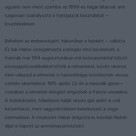
ugyanis nem ment szembe az 1899-es hágai tiltással, ami
szigorúan szabályozta a fojtógázok használatát –
lövedékekben.
Békében az emberiségért, háborúban a hazáért – vallotta.
És bár Haber szorgalmazta a klórgáz első bevetését, a
franciák már 1914 augusztusában etil-brómacetáttal töltött
könnygázlövedékekkel lőtték a németeket, kevés sikerrel,
mire válaszul a németek is hasonlóképp lövöldöztek vissza,
szintén sikertelenül. 1915. április 22-én a második ypres-i
csatában a németek klórgázt engedtek a francia vonalakra.
A tüdőkárosító, fulladásos halált okozó gáz azért is volt
kézenfekvő, mert nagymértékben keletkezett a vegyi
üzemekben. A módszert Haber dolgozta ki, később Nobel-
díjat is kapott az ammóniaszintézisért.