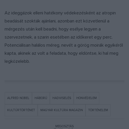
Az ideggázok elleni hatékony védekezésként az atropin
beadását szokták ajánlani, azonban ezt közvetlenül a
mérgezés után kell beadni, hogy esélye legyen a
szervezetnek, a szarin esetében az időkeret egy perc.
Potenciálisan halálos méreg, nevét a görög moirák egyikéről
kapta, akinek az volt a feladata, hogy eldöntse, ki hal meg
legközelebb.
ALFRED NOBEL
HÁBORÚ
HADVISELÉS
HONVÉDELEM
KULTÚRTÖRTÉNET
MAGYAR KULTÚRA MAGAZIN
TÖRTÉNELEM
MEGOSZTÁS