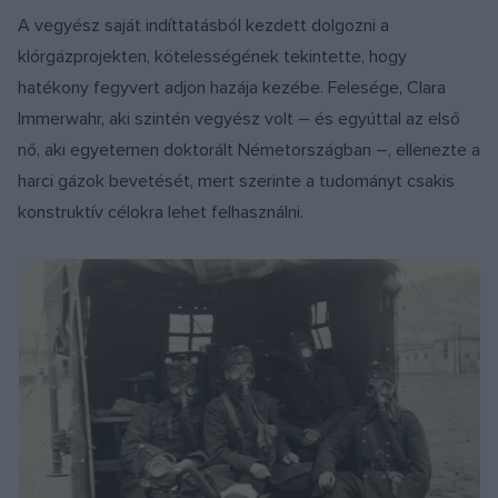
A vegyész saját indíttatásból kezdett dolgozni a
klórgázprojekten, kötelességének tekintette, hogy
hatékony fegyvert adjon hazája kezébe. Felesége, Clara
Immerwahr, aki szintén vegyész volt – és egyúttal az első
nő, aki egyetemen doktorált Németországban –, ellenezte a
harci gázok bevetését, mert szerinte a tudományt csakis
konstruktív célokra lehet felhasználni.