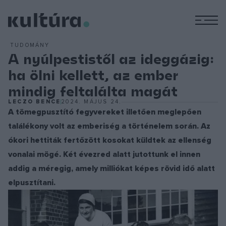
M
TUDOMÁNY
A nyúlpestistől az ideggázig:
ha ölni kellett, az ember
mindig feltalálta magát
LECZO BENCE
2024. MÁJUS 24.
A tömegpusztító fegyvereket illetően meglepően
találékony volt az emberiség a történelem során. Az
ókori hettiták fertőzött kosokat küldtek az ellenség
vonalai mögé. Két évezred alatt jutottunk el innen
addig a méregig, amely milliókat képes rövid idő alatt
elpusztítani.