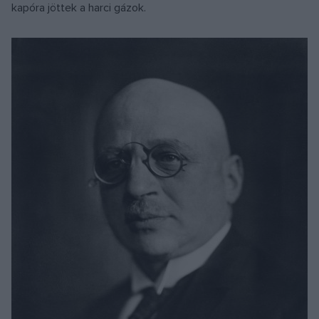
kapóra jöttek a harci gázok.