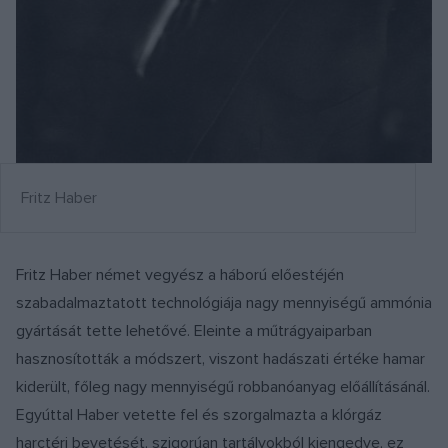
Fritz Haber
Fritz Haber német vegyész a háború előestéjén
szabadalmaztatott technológiája nagy mennyiségű ammónia
gyártását tette lehetővé. Eleinte a műtrágyaiparban
hasznosították a módszert, viszont hadászati értéke hamar
kiderült, főleg nagy mennyiségű robbanóanyag előállításánál.
Egyúttal Haber vetette fel és szorgalmazta a klórgáz
harctéri bevetését, szigorúan tartályokból kiengedve, ez