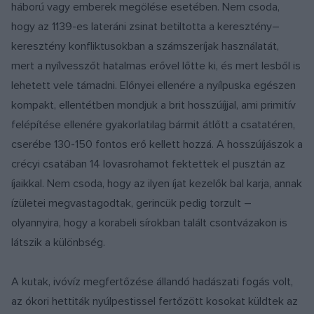
háború vagy emberek megölése esetében. Nem csoda,
hogy az 1139-es lateráni zsinat betiltotta a keresztény–
keresztény konfliktusokban a számszeríjak használatát,
mert a nyílvesszőt hatalmas erővel lőtte ki, és mert lesből is
lehetett vele támadni. Előnyei ellenére a nyílpuska egészen
kompakt, ellentétben mondjuk a brit hosszúíjjal, ami primitív
felépítése ellenére gyakorlatilag bármit átlőtt a csatatéren,
cserébe 130-150 fontos erő kellett hozzá. A hosszúíjászok a
crécyi csatában 14 lovasrohamot fektettek el pusztán az
íjaikkal. Nem csoda, hogy az ilyen íjat kezelők bal karja, annak
ízületei megvastagodtak, gerincük pedig torzult –
olyannyira, hogy a korabeli sírokban talált csontvázakon is
látszik a különbség.
A kutak, ivóvíz megfertőzése állandó hadászati fogás volt,
az ókori hettiták nyúlpestissel fertőzött kosokat küldtek az