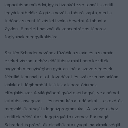
kapacitáson működni, így is tizenkétezer tonnát sikerült
legyártani belőle. A gáz a nevét a taburól kapta, mert a
tudósok szerint túlzás lett volna bevetni. A tabunt a
Zyklon–B mellett használták koncentrációs táborok
foglyainak meggyilkolására.
Szintén Schrader nevéhez fűződik a szarin és a szomán,
ezeket viszont nehéz előállításuk miatt nem kezdték
nagyobb mennyiségben gyártani, bár a szövetségesek
félmillió tabunnal töltött lövedéket és százezer hasonlóan
kialakított légibombát találtak a laboratóriumok
elfoglalásakor. A világháború győztesei begyűjtve a német
kutatási anyagokat – és nemritkán a tudósokat – elkezdték
megvalósítani saját ideggázprogramjukat. A szovjetekhez
kerültek például az ideggázgyártó üzemek. Bár magát
Schradert is próbálták elcsábítani a nyugati hatalmak, végül