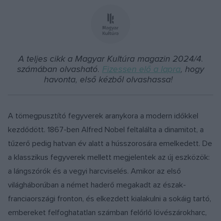
A teljes cikk a Magyar Kultúra magazin 2024/4.
számában olvasható.
Fizessen elő a lapra
, hogy
havonta, első kézből olvashassa!
A tömegpusztító fegyverek aranykora a modern időkkel
kezdődött. 1867-ben Alfred Nobel feltalálta a dinamitot, a
tűzerő pedig hatvan év alatt a hússzorosára emelkedett. De
a klasszikus fegyverek mellett megjelentek az új eszközök:
a lángszórók és a vegyi harcviselés. Amikor az első
világháborúban a német haderő megakadt az észak-
franciaországi fronton, és elkezdett kialakulni a sokáig tartó,
embereket felfoghatatlan számban felőrlő lövészárokharc,