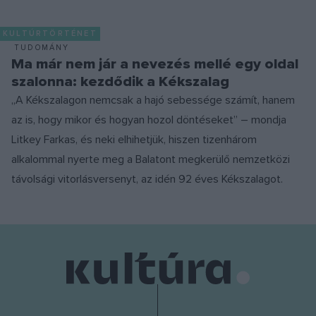
KULTÚRTÖRTÉNET
TUDOMÁNY
Ma már nem jár a nevezés mellé egy oldal
szalonna: kezdődik a Kékszalag
„A Kékszalagon nemcsak a hajó sebessége számít, hanem
az is, hogy mikor és hogyan hozol döntéseket” – mondja
Litkey Farkas, és neki elhihetjük, hiszen tizenhárom
alkalommal nyerte meg a Balatont megkerülő nemzetközi
távolsági vitorlásversenyt, az idén 92 éves Kékszalagot.