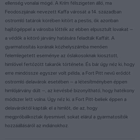
ellenség vonalai mögé. A Krím félszigeten álló, ma
Feodoszijának nevezett Kaffa városát a 14. században
ostromló tatárok körében kitört a pestis, ők azonban
hajítógéppel a városba lőtték az ebben elpusztult lovakat –
a védők a kitörő járvány hatására feladták Kaffát. A
gyarmatosítás korának közhelyszámba menően
felemlegetett eseménye az őslakosoknak kiosztott,
himlővel fertőzött takarók története. És bár úgy néz ki, hogy
erre mindössze egyszer volt példa, a Fort Pitt nevű erődöt
ostromló delavárok esetében – a létesítményben éppen
himlőjárvány dúlt –, az kevésbé bizonyítható, hogy hatékony
módszer lett volna. Úgy néz ki, a Fort Pitt-beliek éppen a
delavároktól kapták el a himlőt, de az, hogy
megpróbálkoztak ilyesmivel, sokat elárul a gyarmatosítók
hozzáállásáról az indiánokhoz.