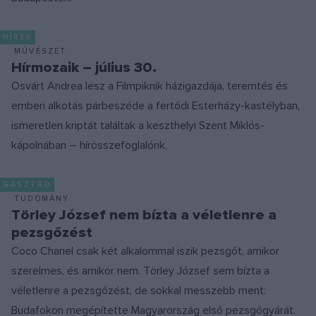
HÍREK
MŰVÉSZET
Hírmozaik – július 30.
Osvárt Andrea lesz a Filmpiknik házigazdája, teremtés és
emberi alkotás párbeszéde a fertődi Esterházy-kastélyban,
ismeretlen kriptát találtak a keszthelyi Szent Miklós-
kápolnában – hírösszefoglalónk.
GASZTRO
TUDOMÁNY
Törley József nem bízta a véletlenre a
pezsgőzést
Coco Chanel csak két alkalommal iszik pezsgőt, amikor
szerelmes, és amikor nem. Törley József sem bízta a
véletlenre a pezsgőzést, de sokkal messzebb ment:
Budafokon megépítette Magyarország első pezsgőgyárát.