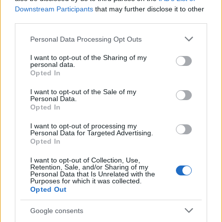
abból az országból, amelyikért bármit megtett volna.
Downstream Participants
that may further disclose it to other
third parties.
Ennél szörnyűbb csavart is tartogatott Fritz Haber sorsa:
Please note that this website/app uses one or more Google
Personal Data Processing Opt Outs
services and may gather and store information including but
köze volt a korábban rovarirtásra, vasúti kocsik
not limited to your visit or usage behaviour. You may click to
I want to opt-out of the Sharing of my
fertőtlenítésére használt Zyklon-B kifejlesztéséhez. Ahhoz
personal data.
grant or deny consent to Google and its third-party tags to
Opted In
a vegyi anyagéhoz, ami végül több millió zsidó ember halálát
use your data for below specified purposes in below Google
consent section.
okozta, köztük Haber barátaiét és rokonaiét.
I want to opt-out of the Sale of my
Personal Data.
Opted In
I want to opt-out of processing my
A vegyész 1933-ban Angliába látogatott, ahol – amellett,
Personal Data for Targeted Advertising.
Opted In
hogy Ernest Rutherford atomfizikus a háborúban játszott
szerepe miatt elutasította, hogy kezet fogjon vele –
I want to opt-out of Collection, Use,
Retention, Sale, and/or Sharing of my
felajánlották neki a közel-keleti Sieff Kutatóintézet
Personal Data that Is Unrelated with the
Purposes for which it was collected.
vezetését. 1934 januárjában el is indult, azonban egészségi
Opted Out
állapota rosszra fordult: a hónap végén egy bázeli
Google consents
szállodában hunyt el. Fritz Haber és Clara Immerwahr fia,