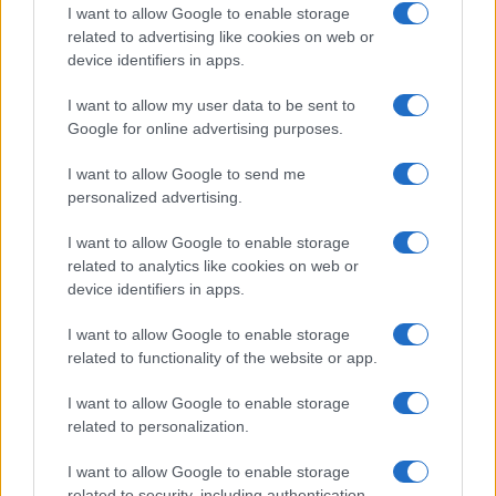
I want to allow Google to enable storage
Hermann is menekülni kényszerült előbb Németországból,
related to advertising like cookies on web or
majd Franciaországból, végül az Egyesült Államokba
device identifiers in apps.
emigrált. Itt lett 1946-ban öngyilkos. Lánya, Claire Haber
I want to allow my user data to be sent to
Chicagóban azután vett be halálos mennyiségű ciánt, miután
Google for online advertising purposes.
megtudta, hogy a klórgáz hatásainak ellenszerére irányuló
kutatását leállítják, mert az atombomba-kutatások
I want to allow Google to send me
personalized advertising.
elsőbbséget élveznek.
I want to allow Google to enable storage
A világháborúban a klórgáz nem bizonyult kellőképpen
related to analytics like cookies on web or
device identifiers in apps.
hatásosnak, mert bár szörnyű halált okozott, relatíve
könnyen lehetett ellene védekezni, akár vizelettel átitatott
I want to allow Google to enable storage
kendőt az arc elé szorítva, ugyanis az ammónia semlegesíti
related to functionality of the website or app.
a klórt. Válaszként a franciák bevetették a foszgént. A
I want to allow Google to enable storage
vegyi anyag szaga a frissen nyírt fűre emlékeztet – más
related to personalization.
források szerint dohos szénára –, és szintén a tüdőt
I want to allow Google to enable storage
roncsolja. 1917-ben megjelent a mustárgáz, amely
related to security, including authentication