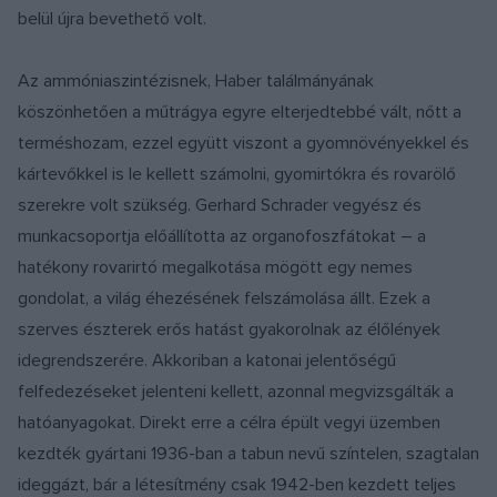
belül újra bevethető volt.
Az ammóniaszintézisnek, Haber találmányának
köszönhetően a műtrágya egyre elterjedtebbé vált, nőtt a
terméshozam, ezzel együtt viszont a gyomnövényekkel és
kártevőkkel is le kellett számolni, gyomirtókra és rovarölő
szerekre volt szükség. Gerhard Schrader vegyész és
munkacsoportja előállította az organofoszfátokat – a
hatékony rovarirtó megalkotása mögött egy nemes
gondolat, a világ éhezésének felszámolása állt. Ezek a
szerves észterek erős hatást gyakorolnak az élőlények
idegrendszerére. Akkoriban a katonai jelentőségű
felfedezéseket jelenteni kellett, azonnal megvizsgálták a
hatóanyagokat. Direkt erre a célra épült vegyi üzemben
kezdték gyártani 1936-ban a tabun nevű színtelen, szagtalan
ideggázt, bár a létesítmény csak 1942-ben kezdett teljes