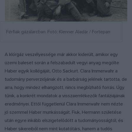
Férfiak gázálarcban. Fotó: Klenner Aladár / Fortepan
A klórgáz veszélyessége már akkor kiderült, amikor egy
üzemi baleset során a felszabadult vegyi anyag megölte
Haber egyik kollégáját, Otto Sackurt. Clara Immerwahr a
tudomány perverziójának és a barbárság jelének tartotta, de
arra, hogy mindez elhangzott, nincs megbízható forrás. Úgy
tűnik, a konkrét mondatok a visszaemlékezők fantáziájának
eredményei. Ettől függetlenül Clara Immerwahr nem nézte
jó szemmel Haber munkásságát. Fiuk, Hermann születése
után egyre inkább elszigetelődött a tudományosságtól, és
Haber sikereiből nem mint kutatótárs, hanem a tudós