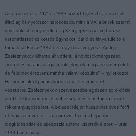
Az oroszok által 1971 és 1993 között fejlesztett novicsok
állítólag öt-nyolcszor hatásosabb, mint a VX, a britek szerint
novicsokkal mérgezték meg Szergej Szkripal volt orosz
katonatisztet és kettős ügynököt, bár ő és lánya túlélte a
támadást. Előtte 1987-ben egy fiatal vegyész, Andrej
Zseleznyakov élhette át vétlenül a novicsokmérgezést.
„Vörös és narancssárga körök jelentek meg a szemem előtt,
és félelmet éreztem, mintha valami készülne” – nyilatkozta.
Hallucinációkról panaszkodott, majd eszméletét
vesztette, Zseleznyakov szervezetébe egészen apró dózis
jutott, de koncentrációs nehézségei és más tünetei miatt
rokkantnyugdíjas lett. A baleset idején huszonhat éves férfi
ötévnyi szenvedés – májcirrózis, toxikus hepatitisz,
idegkárosodás és epilepszia tünetei kísérték életét – után,
1993-ban elhunyt.