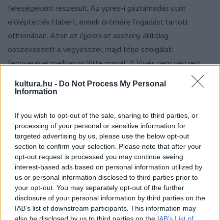
feleségeként részesült. Az ypres-i gáztámadás után
előléptették Habert, ennek örömére fogadást tartott
otthonában. Azon az éjjelen az asszony állítólag
összeveszett a vegyésszel, majd férje szolgálati
fegyverével mellkason lőtte magát. A lövés nem végzett
vele azonnal, fia, Hermann talált rá az asszonyra, Clara
kultura.hu -
Do Not Process My Personal
Immerwahr a kezei között halt meg.
Information
If you wish to opt-out of the sale, sharing to third parties, or
Fritz Haber felesége halálának másnapján a keleti frontra
processing of your personal or sensitive information for
utazott felügyelni a harci gáz bevetését. Megpróbált otthon
targeted advertising by us, please use the below opt-out
maradni, de nem kapott engedélyt. A tudós tartott tőle,
section to confirm your selection. Please note that after your
opt-out request is processed you may continue seeing
hogy háborús bűnösként felelősségre vonják a versailles-i
interest-based ads based on personal information utilized by
békét követően, de talán mert egyik oldal sem volt
us or personal information disclosed to third parties prior to
bűntelen, fel sem merült az eljárás.
your opt-out. You may separately opt-out of the further
disclosure of your personal information by third parties on the
IAB’s list of downstream participants. This information may
A náci hatalomátvétel után Habernek menekülnie kellett
also be disclosed by us to third parties on the
IAB’s List of