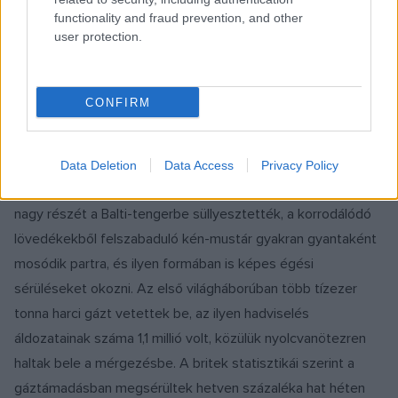
tüdősérülések mellett a szemet, a bőrt és a nyálkahártyát is
functionality and fraud prevention, and other
user protection.
támadta. Bár nem annyira halálos, viszont gyakran hetekig is
kifejti hatását.
CONFIRM
Ekkorra már bevett gyakorlatként lőttek gázzal töltött
lövedékeket a frontvonalakra. Ezek közül a lövedékek közül
nem mindegyik robbant fel, és máig megtalálhatók a belga–
Data Deletion
Data Access
Privacy Policy
francia határvidéken. A németek a fel nem használt anyagok
nagy részét a Balti-tengerbe süllyesztették, a korrodálódó
lövedékekből felszabaduló kén-mustár gyakran gyantaként
mosódik partra, és ilyen formában is képes égési
sérüléseket okozni. Az első világháborúban több tízezer
tonna harci gázt vetettek be, az ilyen hadviselés
áldozatainak száma 1,1 millió volt, közülük nyolcvanötezren
haltak bele a mérgezésbe. A britek statisztikái szerint a
gáztámadásban megsérültek hetven százaléka hat héten