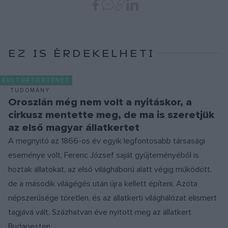
EZ IS ÉRDEKELHETI
KULTÚRTÖRTÉNET
TUDOMÁNY
Oroszlán még nem volt a nyitáskor, a
cirkusz mentette meg, de ma is szeretjük
az első magyar állatkertet
A megnyitó az 1866-os év egyik legfontosabb társasági
eseménye volt, Ferenc József saját gyűjteményéből is
hoztak állatokat, az első világháború alatt végig működött,
de a második világégés után újra kellett építeni. Azóta
népszerűsége töretlen, és az állatkerti világhálózat elismert
tagjává vált. Százhatvan éve nyitott meg az állatkert
Budapesten.