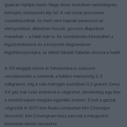
gyakran fejfájás kíséri. Nagy dózis esetében nehézlégzés,
köhögés, könnyezés lép fel. A váz izmai görcsösen
összehúzódnak, és mert nem kapnak parancsot az
elernyedésre, állandóan feszült, görcsös állapotban
maradnak – a halál után is. Az izombénulás kiterjedhet a
légzőrendszerre és a központi idegrendszer
légzésközpontjára, az ebből fakadó fulladás okozza a halált.
A VX ideggáz bőrön át felszívódva is százszor
veszélyesebb a szarinnál, a halálos mennyiség 2-3
milligramm, míg a cián-hidrogén esetében 0,3 gramm. Ennyi
VX gáz már száz emberrel is végezhet, elméletileg egy liter
a szerből képes megölni egymillió embert. Ezzel a gázzal
végezték ki 2017-ben Kuala Lumpurban Kim Dzsongun
testvérét. Kim Dzsongnam húsz perccel a mérgezést
követően életét vesztette.