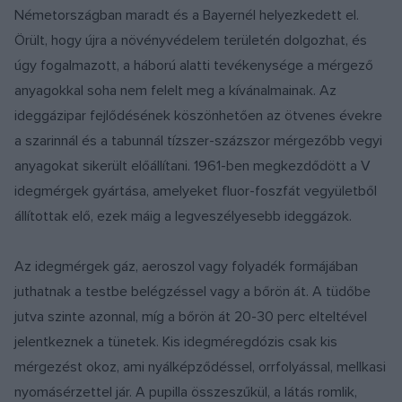
Németországban maradt és a Bayernél helyezkedett el.
Örült, hogy újra a növényvédelem területén dolgozhat, és
úgy fogalmazott, a háború alatti tevékenysége a mérgező
anyagokkal soha nem felelt meg a kívánalmainak. Az
ideggázipar fejlődésének köszönhetően az ötvenes évekre
a szarinnál és a tabunnál tízszer-százszor mérgezőbb vegyi
anyagokat sikerült előállítani. 1961-ben megkezdődött a V
idegmérgek gyártása, amelyeket fluor-foszfát vegyületből
állítottak elő, ezek máig a legveszélyesebb ideggázok.
Az idegmérgek gáz, aeroszol vagy folyadék formájában
juthatnak a testbe belégzéssel vagy a bőrön át. A tüdőbe
jutva szinte azonnal, míg a bőrön át 20-30 perc elteltével
jelentkeznek a tünetek. Kis idegméregdózis csak kis
mérgezést okoz, ami nyálképződéssel, orrfolyással, mellkasi
nyomásérzettel jár. A pupilla összeszűkül, a látás romlik,